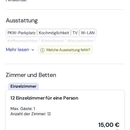
Ausstattung
PKW-Parkplatz
Kochmöglich­keit
TV
W-LAN
Kaffee­maschine
Kühl­schrank
Wasserkocher
Mehr lesen
Bettwäsche inkl.
WC
Eigenständiger Check-In
Trockner
Welche Ausstattung fehlt?
Gemeinschafts­raum
Getrennte Betten
Eingang Stufenlos
Arbeitstisch
Aufzug
Privates Bad
Mikro­welle
Wasch­maschine
Zimmer und Betten
12 Einzelzimmer für eine Person
Max. Gäste: 1
Anzahl der Zimmer: 12
15,00 €