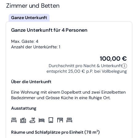
Geschäfte in der Nähe
W-LAN
Kaffee­maschine
Zimmer und Betten
Spül­maschine
Wanderwege
Getrennte Betten
Arbeitstisch
Strand
Zustellbett möglich
Föhn
Garten
Ganze Unterkunft für 4 Personen
Doppelbett
Grillmöglich­keit
Max. Gäste: 4
Anzahl der Unterkünfte: 1
100,00 €
Durchschnitt pro Nacht & Unterkunft
entspricht 25,00 € p.P. bei Vollbelegung
Über die Unterkunft
Eine Wohnung mit einem Dopelbett und zwei Einzelbetten
Badezimmer und Grösse Küche in eine Ruhige Ort.
Ausstattung
2
Räume und Schlafplätze pro Einheit (78 m
)