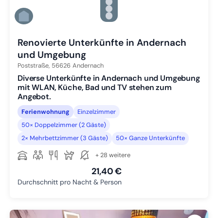
Zu Slide 3 wechseln
Zu Slide 4 wechseln
Zu Slide 5 wechseln
Zu Slide 6 wechseln
Renovierte Unterkünfte in Andernach
und Umgebung
Poststraße,
56626
Andernach
Diverse Unterkünfte in Andernach und Umgebung
mit WLAN, Küche, Bad und TV stehen zum
Angebot.
Ferienwohnung
Einzelzimmer
50× Doppelzimmer (2 Gäste)
2× Mehrbettzimmer (3 Gäste)
50× Ganze Unterkünfte
+ 28 weitere
21,40 €
Durchschnitt pro Nacht & Person