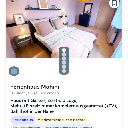
gallery.slide_selector
Zu Slide 1 wechseln
Zu Slide 2 wechseln
Zu Slide 3 wechseln
Zu Slide 4 wechseln
Zu Slide 5 wechseln
Zu Slide 6 wechseln
Ferienhaus Mohini
Drususstr,
56626
Andernach
Haus mit Garten, Zentrale Lage,
Mehr-/Einzelzimmer komplett ausgestattet (+TV),
Bahnhof in der Nähe
Ferienhaus
Mindestmietdauer 5 Nächte
3× Einzelzimmer
3× Doppelzimmer (2 Gäste)