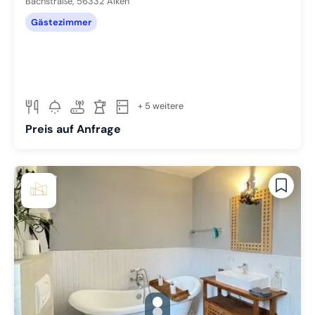
Bachstraße,
56332
Alken
Gästezimmer
+ 5 weitere
Preis auf Anfrage
gallery.slide_selector
Zu Slide 1 wechseln