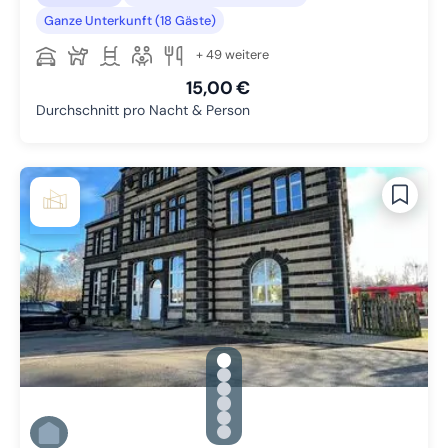
Ganze Unterkunft (18 Gäste)
+ 49 weitere
15,00 €
Durchschnitt pro Nacht & Person
gallery.slide_selector
Zu Slide 1 wechseln
Zu Slide 2 wechseln
Zu Slide 3 wechseln
Zu Slide 4 wechseln
Zu Slide 5 wechseln