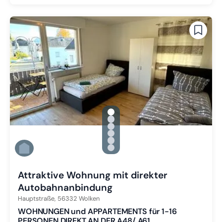
gallery.slide_selector
Zu Slide 1 wechseln
Zu Slide 2 wechseln
Zu Slide 3 wechseln
Zu Slide 4 wechseln
Zu Slide 5 wechseln
Zu Slide 6 wechseln
Attraktive Wohnung mit direkter
Autobahnanbindung
Hauptstraße,
56332
Wolken
WOHNUNGEN und APPARTEMENTS für 1-16
PERSONEN DIREKT AN DER A48/ A61