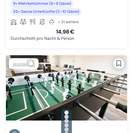
9× Mehrbettzimmer (6–9 Gäste)
33× Ganze Unterkünfte (3–10 Gäste)
+ 31 weitere
14,98 €
Durchschnitt pro Nacht & Person
gallery.slide_selector
Zu Slide 1 wechseln
Zu Slide 2 wechseln
Zu Slide 3 wechseln
Zu Slide 4 wechseln