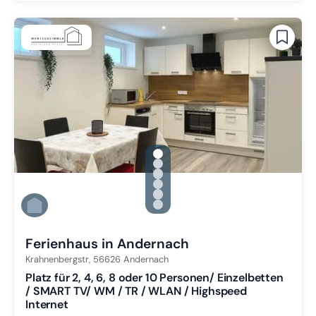
gallery.slide_selector
Zu Slide 1 wechseln
Zu Slide 2 wechseln
Zu Slide 3 wechseln
Zu Slide 4 wechseln
Zu Slide 5 wechseln
Zu Slide 6 wechseln
Ferienhaus in Andernach
Krahnenbergstr,
56626
Andernach
Platz für 2, 4, 6, 8 oder 10 Personen/ Einzelbetten
/ SMART TV/ WM / TR / WLAN / Highspeed
Internet