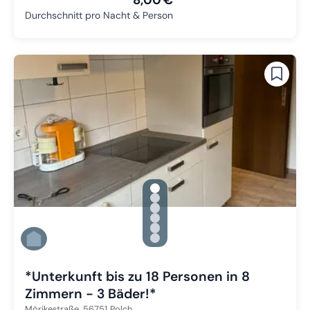
Durchschnitt pro Nacht & Person
gallery.slide_selector
Zu Slide 1 wechseln
Zu Slide 2 wechseln
Zu Slide 3 wechseln
Zu Slide 4 wechseln
Zu Slide 5 wechseln
Zu Slide 6 wechseln
*Unterkunft bis zu 18 Personen in 8
Zimmern - 3 Bäder!*
Mörikestraße,
56751
Polch