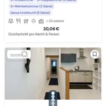
3× Mehrbettzimmer (3 Gäste)
Ganze Unterkunft (8 Gäste)
+ 30 weitere
20,06 €
Durchschnitt pro Nacht & Person
gallery.slide_selector
Zu Slide 1 wechseln
Zu Slide 2 wechseln
Zu Slide 3 wechseln