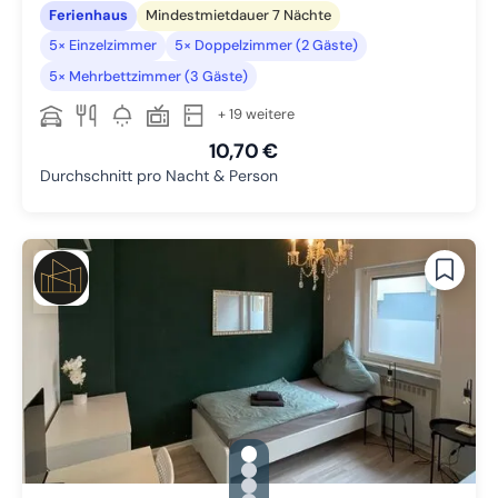
Ferienhaus
Mindestmietdauer 7 Nächte
5× Einzelzimmer
5× Doppelzimmer (2 Gäste)
5× Mehrbettzimmer (3 Gäste)
+ 19 weitere
10,70 €
Durchschnitt pro Nacht & Person
gallery.slide_selector
Zu Slide 1 wechseln
Zu Slide 2 wechseln