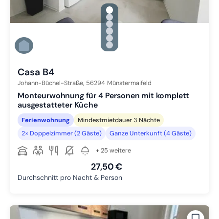
gallery.slide_selector
Zu Slide 1 wechseln
Zu Slide 2 wechseln
Zu Slide 3 wechseln
Zu Slide 4 wechseln
Zu Slide 5 wechseln
Zu Slide 6 wechseln
Casa B4
Johann-Büchel-Straße,
56294
Münstermaifeld
Monteurwohnung für 4 Personen mit komplett
ausgestatteter Küche
Ferienwohnung
Mindestmietdauer 3 Nächte
2× Doppelzimmer (2 Gäste)
Ganze Unterkunft (4 Gäste)
+ 25 weitere
27,50 €
Durchschnitt pro Nacht & Person