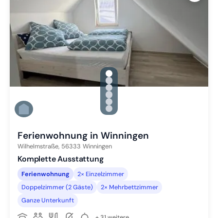
gallery.slide_selector
Zu Slide 1 wechseln
Zu Slide 2 wechseln
Zu Slide 3 wechseln
Zu Slide 4 wechseln
Zu Slide 5 wechseln
Zu Slide 6 wechseln
Ferienwohnung in Winningen
Wilhelmstraße,
56333
Winningen
Komplette Ausstattung
Ferienwohnung
2× Einzelzimmer
Doppelzimmer (2 Gäste)
2× Mehrbettzimmer
Ganze Unterkunft
+ 31 weitere