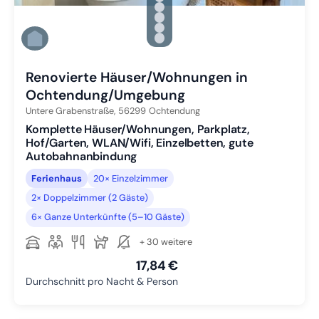
Zu Slide 2 wechseln
Zu Slide 3 wechseln
Zu Slide 4 wechseln
Zu Slide 5 wechseln
Zu Slide 6 wechseln
Renovierte Häuser/Wohnungen in
Ochtendung/Umgebung
Untere Grabenstraße,
56299
Ochtendung
Komplette Häuser/Wohnungen, Parkplatz,
Hof/Garten, WLAN/Wifi, Einzelbetten, gute
Autobahnanbindung
Ferienhaus
20× Einzelzimmer
2× Doppelzimmer (2 Gäste)
6× Ganze Unterkünfte (5–10 Gäste)
+ 30 weitere
17,84 €
Durchschnitt pro Nacht & Person