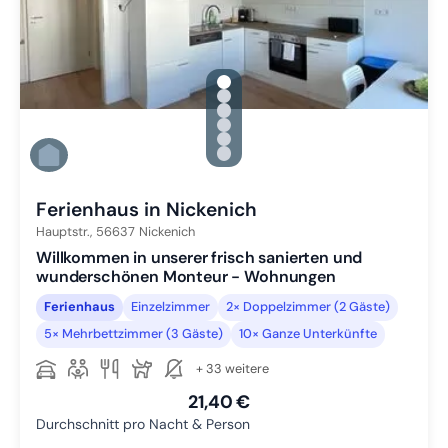
gallery.slide_selector
Zu Slide 1 wechseln
Zu Slide 2 wechseln
Zu Slide 3 wechseln
Zu Slide 4 wechseln
Zu Slide 5 wechseln
Zu Slide 6 wechseln
Ferienhaus in Nickenich
Hauptstr.,
56637
Nickenich
Willkommen in unserer frisch sanierten und
wunderschönen Monteur - Wohnungen
Ferienhaus
Einzelzimmer
2× Doppelzimmer (2 Gäste)
5× Mehrbettzimmer (3 Gäste)
10× Ganze Unterkünfte
+ 33 weitere
21,40 €
Durchschnitt pro Nacht & Person