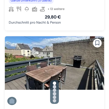
Ganze Unterkunft (5 Gäste)
+ 13 weitere
29,80 €
Durchschnitt pro Nacht & Person
gallery.slide_selector
Zu Slide 1 wechseln
Zu Slide 2 wechseln
Zu Slide 3 wechseln
Zu Slide 4 wechseln
Zu Slide 5 wechseln
Zu Slide 6 wechseln