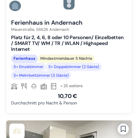
Zu Slide 4 wechseln
Zu Slide 5 wechseln
Zu Slide 6 wechseln
Ferienhaus in Andernach
Mauerstraße,
56626
Andernach
Platz für 2, 4, 6, 8 oder 10 Personen/ Einzelbetten
/ SMART TV/ WM / TR / WLAN / Highspeed
Internet
Ferienhaus
Mindestmietdauer 5 Nächte
5× Einzelzimmer
5× Doppelzimmer (2 Gäste)
5× Mehrbettzimmer (3 Gäste)
+ 25 weitere
10,70 €
Durchschnitt pro Nacht & Person