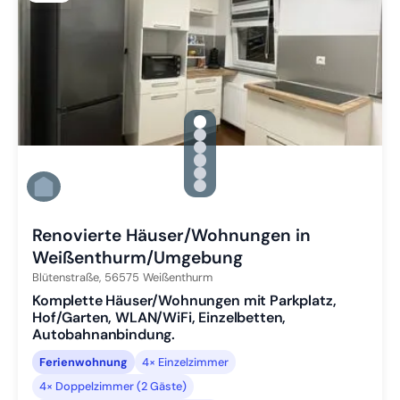
gallery.slide_selector
Zu Slide 1 wechseln
Zu Slide 2 wechseln
Zu Slide 3 wechseln
Zu Slide 4 wechseln
Zu Slide 5 wechseln
Zu Slide 6 wechseln
Renovierte Häuser/Wohnungen in
Weißenthurm/Umgebung
Blütenstraße,
56575
Weißenthurm
Komplette Häuser/Wohnungen mit Parkplatz,
Hof/Garten, WLAN/WiFi, Einzelbetten,
Autobahnanbindung.
Ferienwohnung
4× Einzelzimmer
4× Doppelzimmer (2 Gäste)