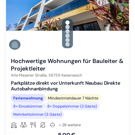
gallery.slide_selector
Zu Slide 1 wechseln
Zu Slide 2 wechseln
Zu Slide 3 wechseln
Zu Slide 4 wechseln
Zu Slide 5 wechseln
Zu Slide 6 wechseln
Hochwertige Wohnungen für Bauleiter &
Projektleiter
Alte Mayener Straße,
56759
Kaisersesch
Parkplätze direkt vor Unterkunft Neubau Direkte
Autobahnanbindung
Ferienwohnung
Mindestmietdauer 7 Nächte
8× Einzelzimmer
8× Doppelzimmer (2 Gäste)
Mehrbettzimmer (3 Gäste)
+ 28 weitere
8,00 €