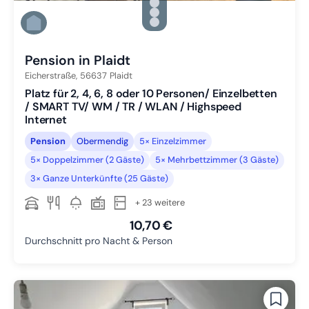
Zu Slide 2 wechseln
Zu Slide 3 wechseln
Zu Slide 4 wechseln
Zu Slide 5 wechseln
Pension in Plaidt
Eicherstraße,
56637
Plaidt
Platz für 2, 4, 6, 8 oder 10 Personen/ Einzelbetten
/ SMART TV/ WM / TR / WLAN / Highspeed
Internet
Pension
Obermendig
5× Einzelzimmer
5× Doppelzimmer (2 Gäste)
5× Mehrbettzimmer (3 Gäste)
3× Ganze Unterkünfte (25 Gäste)
+ 23 weitere
10,70 €
Durchschnitt pro Nacht & Person