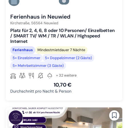
Zu Slide 5 wechseln
Zu Slide 6 wechseln
Ferienhaus in Neuwied
Kirchstraße,
56564
Neuwied
Platz für 2, 4, 6, 8 oder 10 Personen/ Einzelbetten
/ SMART TV/ WM / TR / WLAN / Highspeed
Internet
Ferienhaus
Mindestmietdauer 7 Nächte
5× Einzelzimmer
5× Doppelzimmer (2 Gäste)
5× Mehrbettzimmer (3 Gäste)
+ 32 weitere
10,70 €
Durchschnitt pro Nacht & Person