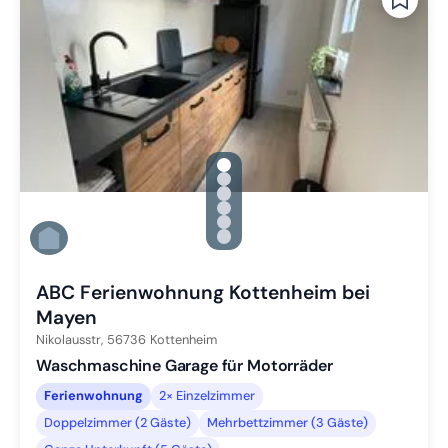
gallery.slide_selector
Zu Slide 1 wechseln
Zu Slide 2 wechseln
Zu Slide 3 wechseln
Zu Slide 4 wechseln
Zu Slide 5 wechseln
Zu Slide 6 wechseln
ABC Ferienwohnung Kottenheim bei
Mayen
Nikolausstr,
56736
Kottenheim
Waschmaschine Garage für Motorräder
Ferienwohnung
2× Einzelzimmer
Doppelzimmer (2 Gäste)
Mehrbettzimmer (3 Gäste)