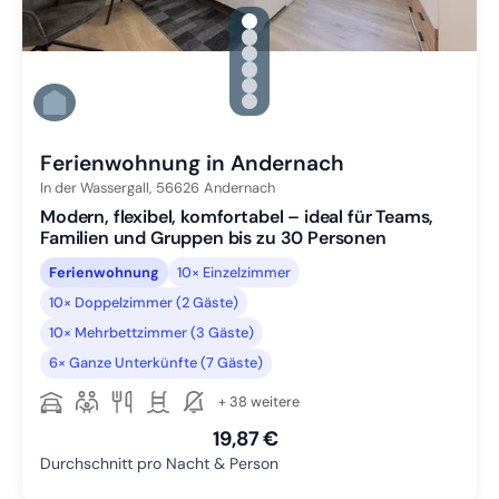
gallery.slide_selector
Zu Slide 1 wechseln
Zu Slide 2 wechseln
Zu Slide 3 wechseln
Zu Slide 4 wechseln
Zu Slide 5 wechseln
Zu Slide 6 wechseln
Ferienwohnung in Andernach
In der Wassergall,
56626
Andernach
Modern, flexibel, komfortabel – ideal für Teams,
Familien und Gruppen bis zu 30 Personen
Ferienwohnung
10× Einzelzimmer
10× Doppelzimmer (2 Gäste)
10× Mehrbettzimmer (3 Gäste)
6× Ganze Unterkünfte (7 Gäste)
+ 38 weitere
19,87 €
Durchschnitt pro Nacht & Person