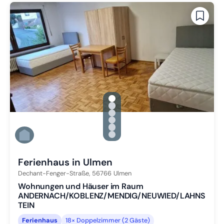
gallery.slide_selector
Zu Slide 1 wechseln
Zu Slide 2 wechseln
Zu Slide 3 wechseln
Zu Slide 4 wechseln
Zu Slide 5 wechseln
Zu Slide 6 wechseln
Ferienhaus in Ulmen
Dechant-Fenger-Straße,
56766
Ulmen
Wohnungen und Häuser im Raum
ANDERNACH/KOBLENZ/MENDIG/NEUWIED/LAHNS
TEIN
Ferienhaus
18× Doppelzimmer (2 Gäste)