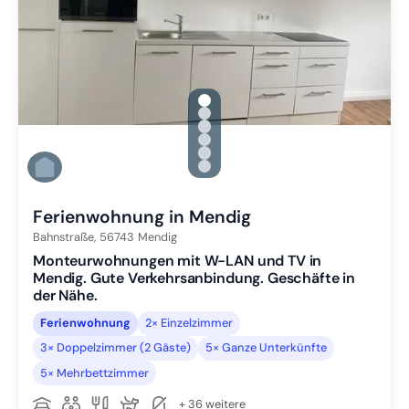
gallery.slide_selector
Zu Slide 1 wechseln
Zu Slide 2 wechseln
Zu Slide 3 wechseln
Zu Slide 4 wechseln
Zu Slide 5 wechseln
Zu Slide 6 wechseln
Ferienwohnung in Mendig
Bahnstraße,
56743
Mendig
Monteurwohnungen mit W-LAN und TV in
Mendig. Gute Verkehrsanbindung. Geschäfte in
der Nähe.
Ferienwohnung
2× Einzelzimmer
3× Doppelzimmer (2 Gäste)
5× Ganze Unterkünfte
5× Mehrbettzimmer
+ 36 weitere