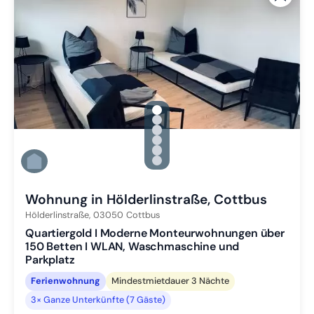
gallery.slide_selector
Zu Slide 1 wechseln
Zu Slide 2 wechseln
Zu Slide 3 wechseln
Zu Slide 4 wechseln
Zu Slide 5 wechseln
Zu Slide 6 wechseln
Wohnung in Hölderlinstraße, Cottbus
Hölderlinstraße,
03050
Cottbus
Quartiergold I Moderne Monteurwohnungen über
150 Betten I WLAN, Waschmaschine und
Parkplatz
Ferienwohnung
Mindestmietdauer 3 Nächte
3× Ganze Unterkünfte (7 Gäste)