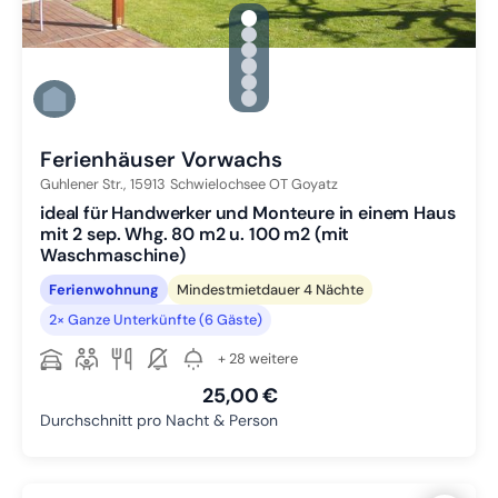
gallery.slide_selector
Zu Slide 1 wechseln
Zu Slide 2 wechseln
Zu Slide 3 wechseln
Zu Slide 4 wechseln
Zu Slide 5 wechseln
Zu Slide 6 wechseln
Ferienhäuser Vorwachs
Guhlener Str.,
15913
Schwielochsee OT Goyatz
ideal für Handwerker und Monteure in einem Haus
mit 2 sep. Whg. 80 m2 u. 100 m2 (mit
Waschmaschine)
Ferienwohnung
Mindestmietdauer 4 Nächte
2× Ganze Unterkünfte (6 Gäste)
+ 28 weitere
25,00 €
Durchschnitt pro Nacht & Person