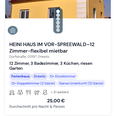
gallery.slide_selector
Zu Slide 1 wechseln
Zu Slide 2 wechseln
Zu Slide 3 wechseln
Zu Slide 4 wechseln
Zu Slide 5 wechseln
Zu Slide 6 wechseln
HEINI HAUS IM VOR-SPREEWALD–12
Zimmer-flexibel mietbar
Dorfstraße,
03197
Drewitz
12 Zimmer, 3 Badezimmer, 3 Küchen, riesen
Garten
Ferienhaus
Drewitz
12× Einzelzimmer
12× Doppelzimmer (2 Gäste)
Ganze Unterkunft (12 Gäste)
+ 31 weitere
25,00 €
Durchschnitt pro Nacht & Person