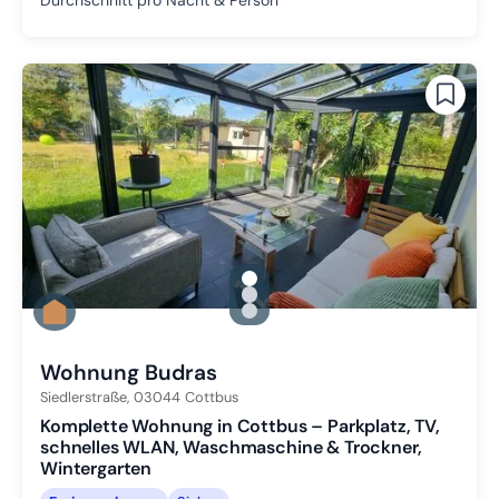
gallery.slide_selector
Zu Slide 1 wechseln
Zu Slide 2 wechseln
Zu Slide 3 wechseln
Wohnung Budras
Siedlerstraße,
03044
Cottbus
Komplette Wohnung in Cottbus – Parkplatz, TV,
schnelles WLAN, Waschmaschine & Trockner,
Wintergarten