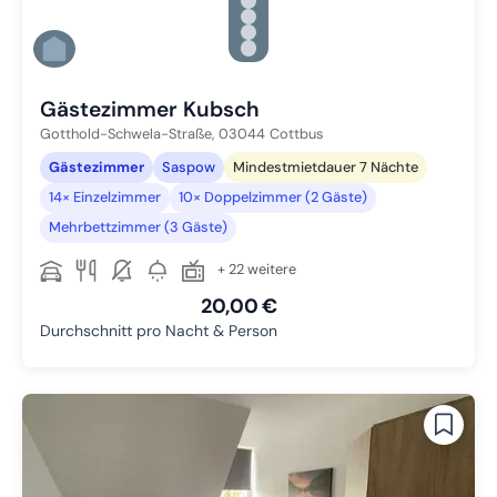
Zu Slide 2 wechseln
Zu Slide 3 wechseln
Zu Slide 4 wechseln
Zu Slide 5 wechseln
Zu Slide 6 wechseln
Gästezimmer Kubsch
Gotthold-Schwela-Straße,
03044
Cottbus
Gästezimmer
Saspow
Mindestmietdauer 7 Nächte
14× Einzelzimmer
10× Doppelzimmer (2 Gäste)
Mehrbettzimmer (3 Gäste)
+ 22 weitere
20,00 €
Durchschnitt pro Nacht & Person