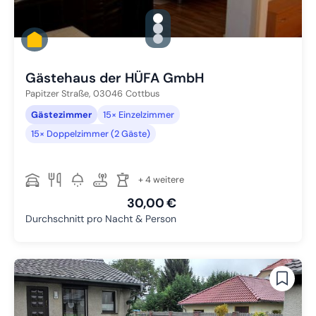
gallery.slide_selector
Zu Slide 1 wechseln
Zu Slide 2 wechseln
Zu Slide 3 wechseln
Gästehaus der HÜFA GmbH
Papitzer Straße,
03046
Cottbus
Gästezimmer
15× Einzelzimmer
15× Doppelzimmer (2 Gäste)
+ 4 weitere
30,00 €
Durchschnitt pro Nacht & Person