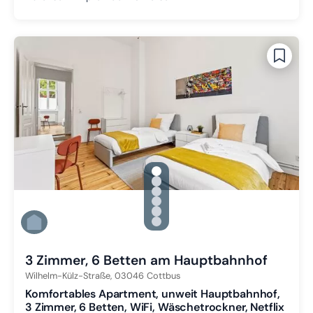
gallery.slide_selector
Zu Slide 1 wechseln
Zu Slide 2 wechseln
Zu Slide 3 wechseln
Zu Slide 4 wechseln
Zu Slide 5 wechseln
Zu Slide 6 wechseln
3 Zimmer, 6 Betten am Hauptbahnhof
Wilhelm-Külz-Straße,
03046
Cottbus
Komfortables Apartment, unweit Hauptbahnhof,
3 Zimmer, 6 Betten, WiFi, Wäschetrockner, Netflix