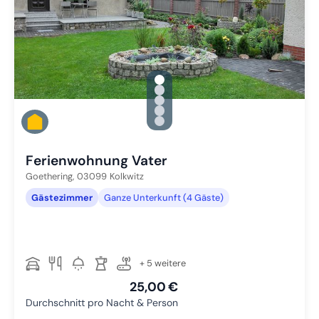
gallery.slide_selector
Zu Slide 1 wechseln
Zu Slide 2 wechseln
Zu Slide 3 wechseln
Zu Slide 4 wechseln
Zu Slide 5 wechseln
Ferienwohnung Vater
Goethering,
03099
Kolkwitz
Gästezimmer
Ganze Unterkunft (4 Gäste)
+ 5 weitere
25,00 €
Durchschnitt pro Nacht & Person