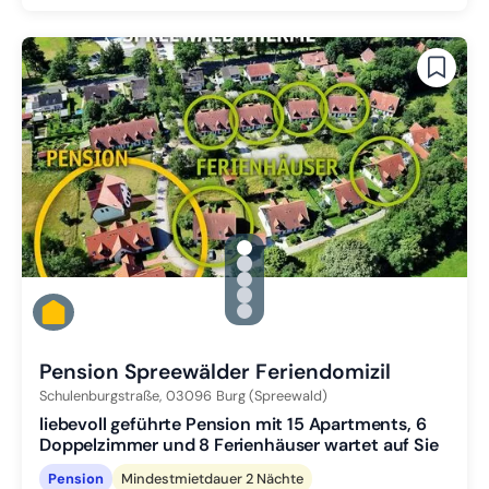
gallery.slide_selector
Zu Slide 1 wechseln
Zu Slide 2 wechseln
Zu Slide 3 wechseln
Zu Slide 4 wechseln
Zu Slide 5 wechseln
Pension Spreewälder Feriendomizil
Schulenburgstraße,
03096
Burg (Spreewald)
liebevoll geführte Pension mit 15 Apartments, 6
Doppelzimmer und 8 Ferienhäuser wartet auf Sie
Pension
Mindestmietdauer 2 Nächte