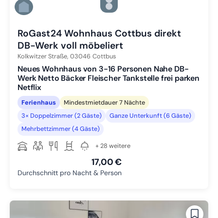
Zu Slide 4 wechseln
Zu Slide 5 wechseln
Zu Slide 6 wechseln
RoGast24 Wohnhaus Cottbus direkt
DB-Werk voll möbeliert
Kolkwitzer Straße,
03046
Cottbus
Neues Wohnhaus von 3-16 Personen Nahe DB-
Werk Netto Bäcker Fleischer Tankstelle frei parken
Netflix
Ferienhaus
Mindestmietdauer 7 Nächte
3× Doppelzimmer (2 Gäste)
Ganze Unterkunft (6 Gäste)
Mehrbettzimmer (4 Gäste)
+ 28 weitere
17,00 €
Durchschnitt pro Nacht & Person