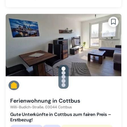
gallery.slide_selector
Zu Slide 1 wechseln
Zu Slide 2 wechseln
Zu Slide 3 wechseln
Zu Slide 4 wechseln
Zu Slide 5 wechseln
Ferienwohnung in Cottbus
Willi-Budich-Straße,
03044
Cottbus
Gute Unterkünfte in Cottbus zum fairen Preis –
Erstbezug!