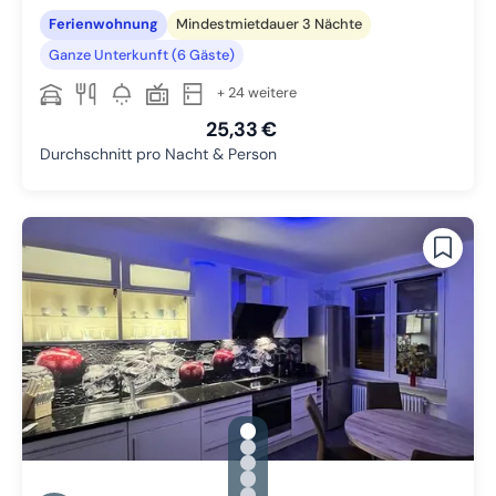
Ferienwohnung
Mindestmietdauer 3 Nächte
Ganze Unterkunft (6 Gäste)
+ 24 weitere
25,33 €
Durchschnitt pro Nacht & Person
gallery.slide_selector
Zu Slide 1 wechseln
Zu Slide 2 wechseln
Zu Slide 3 wechseln