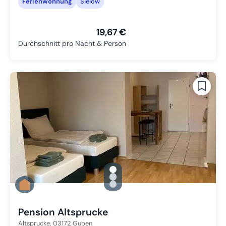
Ferienwohnung
Sielow
19,67 €
Durchschnitt pro Nacht & Person
gallery.slide_selector
Zu Slide 1 wechseln
Zu Slide 2 wechseln
Zu Slide 3 wechseln
Pension Altsprucke
Altsprucke,
03172
Guben