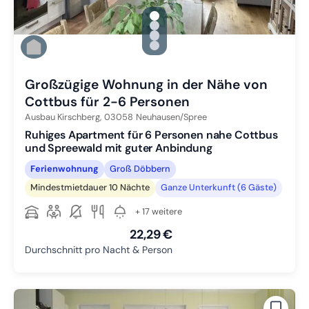
gallery.slide_selector
Zu Slide 1 wechseln
Zu Slide 2 wechseln
Zu Slide 3 wechseln
Zu Slide 4 wechseln
Großzügige Wohnung in der Nähe von
Cottbus für 2-6 Personen
Ausbau Kirschberg,
03058
Neuhausen/Spree
Ruhiges Apartment für 6 Personen nahe Cottbus
und Spreewald mit guter Anbindung
Ferienwohnung
Groß Döbbern
Mindestmietdauer 10 Nächte
Ganze Unterkunft (6 Gäste)
+ 17 weitere
22,29 €
Durchschnitt pro Nacht & Person