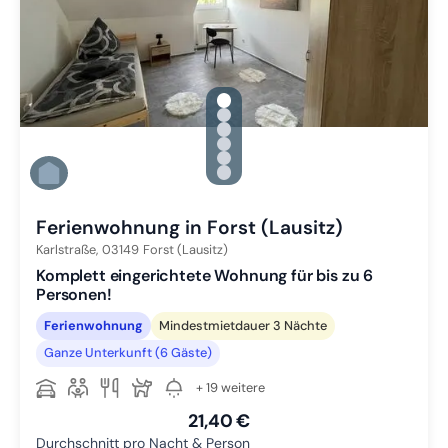
gallery.slide_selector
Zu Slide 1 wechseln
Zu Slide 2 wechseln
Zu Slide 3 wechseln
Zu Slide 4 wechseln
Zu Slide 5 wechseln
Zu Slide 6 wechseln
Ferienwohnung in Forst (Lausitz)
Karlstraße,
03149
Forst (Lausitz)
Komplett eingerichtete Wohnung für bis zu 6
Personen!
Ferienwohnung
Mindestmietdauer 3 Nächte
Ganze Unterkunft (6 Gäste)
+ 19 weitere
21,40 €
Durchschnitt pro Nacht & Person