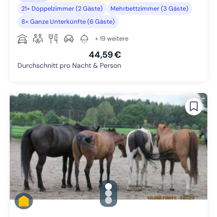
21× Doppelzimmer (2 Gäste)
Mehrbettzimmer (3 Gäste)
8× Ganze Unterkünfte (6 Gäste)
+ 19 weitere
44,59 €
Durchschnitt pro Nacht & Person
gallery.slide_selector
Zu Slide 1 wechseln
Zu Slide 2 wechseln
Zu Slide 3 wechseln