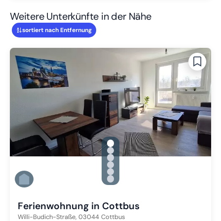
Weitere Unterkünfte in der Nähe
sortiert nach Entfernung
gallery.slide_selector
Zu Slide 1 wechseln
Zu Slide 2 wechseln
Zu Slide 3 wechseln
Zu Slide 4 wechseln
Zu Slide 5 wechseln
Zu Slide 6 wechseln
Ferienwohnung in Cottbus
Willi-Budich-Straße,
03044
Cottbus