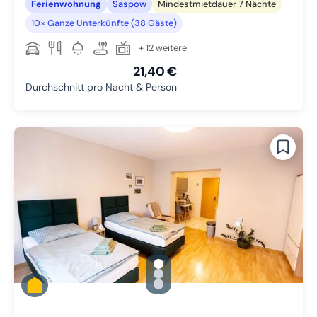
Ferienwohnung
Saspow
Mindestmietdauer 7 Nächte
10× Ganze Unterkünfte (38 Gäste)
+ 12 weitere
21,40 €
Durchschnitt pro Nacht & Person
gallery.slide_selector
Zu Slide 1 wechseln
Zu Slide 2 wechseln
Zu Slide 3 wechseln