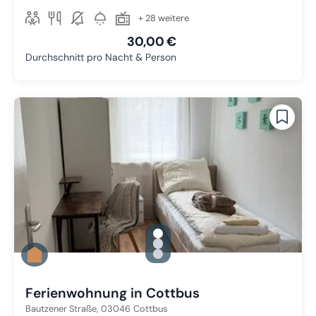
+ 28 weitere
30,00 €
Durchschnitt pro Nacht & Person
gallery.slide_selector
Zu Slide 1 wechseln
Zu Slide 2 wechseln
Zu Slide 3 wechseln
Ferienwohnung in Cottbus
Bautzener Straße,
03046
Cottbus