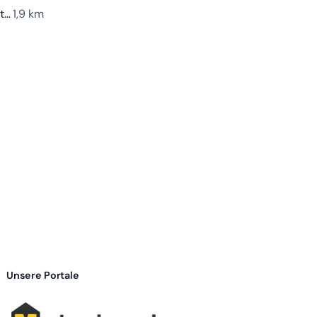
Stadtwerke Forst Charging Station
1,9 km
Unsere Portale