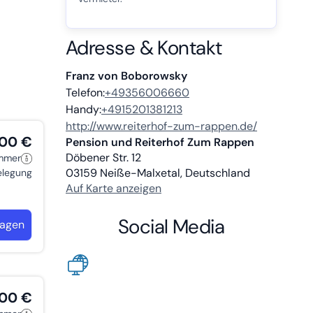
Adresse & Kontakt
Franz von Boborowsky
Telefon:
+49356006660
Handy:
+4915201381213
http://www.reiterhof-zum-rappen.de/
,00 €
Pension und Reiterhof Zum Rappen
Döbener Str. 12
immer
03159
Neiße-Malxetal, Deutschland
belegung
Auf Karte anzeigen
Social Media
ragen
,00 €