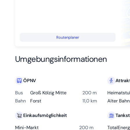
Routenplaner
Umgebungsinformationen
ÖPNV
Attrak
Bus
Groß Kölzig Mitte
200 m
Heimatstub
Bahn
Forst
11,0 km
Alter Bah
Einkaufsmöglichkeit
Tankst
Mini-Markt
200 m
TotalEnerg