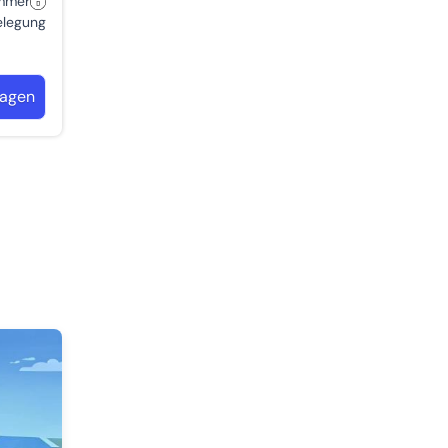
immer
belegung
ragen