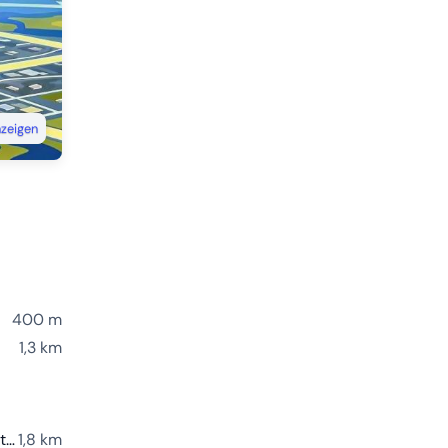
nzeigen
400 m
1,3 km
Stadtwerke Forst Charging Station
1,8 km