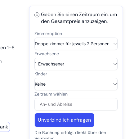
Geben Sie einen Zeitraum ein, um
den Gesamtpreis anzuzeigen.
en 1-6
n
zum
,mehr auf
gen
Unverbindlich anfragen
rank
Die Buchung erfolgt direkt über den
Vermieter.