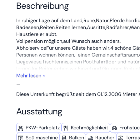
Beschreibung
In ruhiger Lage auf dem Land,Ruhe,Natur,Pferde,herrl
Badeseen,Reiten,Reiten lernen,Ausritte,Radfahrer,Wan
Haustiere erlaubt.
Vollpension möglich,auf Wunsch auch anders.
AbholserviceFür unsere Gäste haben wir,4 schöne G
Personen wohnen können,-einen Gemeinschaftsraum,ein
Liegewiese,Tischtennis,einen Pool,Fahrräder und natür
lernen,für Reiter geben wir Einzel und Gruppen Reitunt
Erwachsene.Gern dürfen Sie beim Striegeln und Sattel
Mehr lesen
Für Radfahrer und Wanderer gibt es verschidene Aus
—
Felixsee,ins Affengehege,zum Rosengarten,Fürst Pückl
Diese Unterkunft begrüßt seit dem 01.12.2006 Mieter a
Anfrage.
Gäste können bei uns Vollverpflegung bekommen,auf W
Ausstattung
stehen wir Ihnen gerne zur Verfügung.Wir freuen uns a
PKW-Parkplatz
Kochmöglich­keit
Frühstüc
Spül­maschine
Balkon
Raucher
Terra