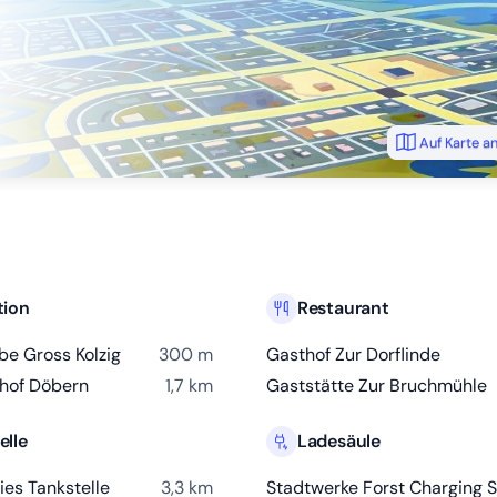
Auf Karte a
tion
Restaurant
e Gross Kolzig
300 m
Gasthof Zur Dorflinde
nhof Döbern
1,7 km
Gaststätte Zur Bruchmühle
elle
Ladesäule
ies Tankstelle
3,3 km