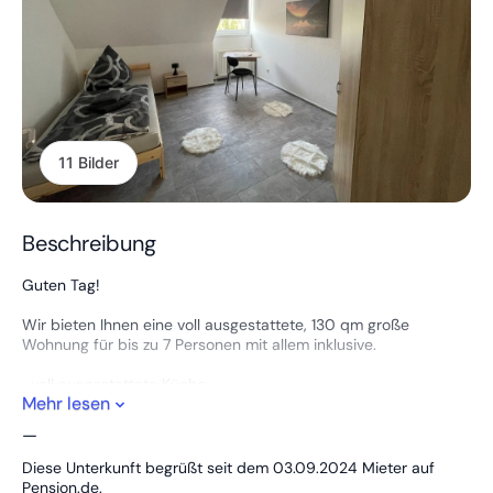
11 Bilder
Beschreibung
Guten Tag!
Wir bieten Ihnen eine voll ausgestattete, 130 qm große
Wohnung für bis zu 7 Personen mit allem inklusive.
-voll ausgestattete Küche
Mehr lesen
-TV in Doppelzimmern
-Wanne/Dusche
—
-Waschmaschine
-kostenloser Parkplatz
Diese Unterkunft begrüßt seit dem 03.09.2024 Mieter auf
-WLAN
Pension.de.