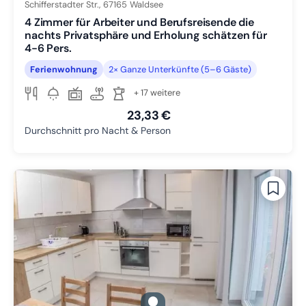
Schifferstadter Str.,
67165
Waldsee
4 Zimmer für Arbeiter und Berufsreisende die
nachts Privatsphäre und Erholung schätzen für
4-6 Pers.
Ferienwohnung
2× Ganze Unterkünfte (5–6 Gäste)
+ 17 weitere
23,33 €
Durchschnitt pro Nacht & Person
gallery.slide_selector