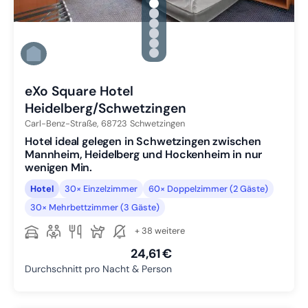
gallery.slide_selector
Zu Slide 1 wechseln
Zu Slide 2 wechseln
Zu Slide 3 wechseln
Zu Slide 4 wechseln
Zu Slide 5 wechseln
Zu Slide 6 wechseln
eXo Square Hotel
Heidelberg/Schwetzingen
Carl-Benz-Straße,
68723
Schwetzingen
Hotel ideal gelegen in Schwetzingen zwischen
Mannheim, Heidelberg und Hockenheim in nur
wenigen Min.
Hotel
30× Einzelzimmer
60× Doppelzimmer (2 Gäste)
30× Mehrbettzimmer (3 Gäste)
+ 38 weitere
24,61 €
Durchschnitt pro Nacht & Person