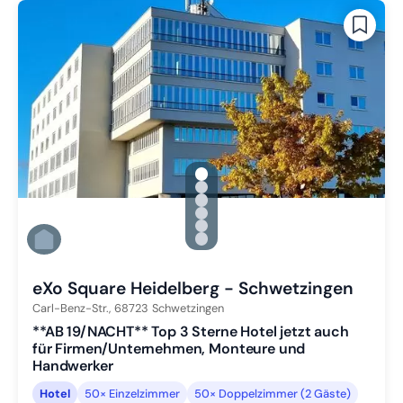
gallery.slide_selector
Zu Slide 1 wechseln
Zu Slide 2 wechseln
Zu Slide 3 wechseln
Zu Slide 4 wechseln
Zu Slide 5 wechseln
Zu Slide 6 wechseln
eXo Square Heidelberg - Schwetzingen
Carl-Benz-Str.,
68723
Schwetzingen
**AB 19/NACHT** Top 3 Sterne Hotel jetzt auch
für Firmen/Unternehmen, Monteure und
Handwerker
Hotel
50× Einzelzimmer
50× Doppelzimmer (2 Gäste)