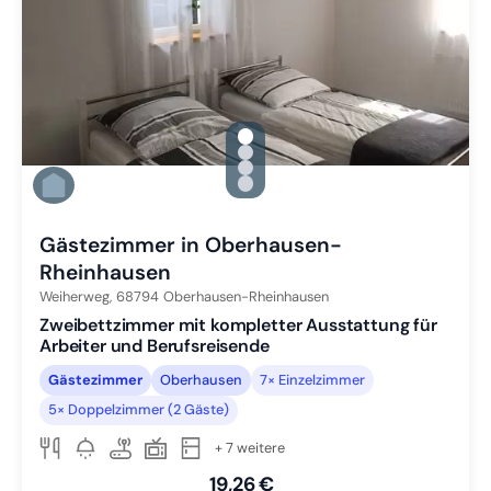
gallery.slide_selector
Zu Slide 1 wechseln
Zu Slide 2 wechseln
Zu Slide 3 wechseln
Zu Slide 4 wechseln
Gästezimmer in Oberhausen-
Rheinhausen
Weiherweg,
68794
Oberhausen-Rheinhausen
Zweibettzimmer mit kompletter Ausstattung für
Arbeiter und Berufsreisende
Gästezimmer
Oberhausen
7× Einzelzimmer
5× Doppelzimmer (2 Gäste)
+ 7 weitere
19,26 €