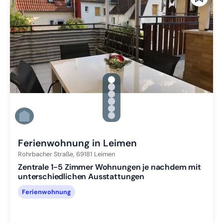
gallery.slide_selector
Zu Slide 1 wechseln
Zu Slide 2 wechseln
Zu Slide 3 wechseln
Zu Slide 4 wechseln
Zu Slide 5 wechseln
Zu Slide 6 wechseln
Ferienwohnung in Leimen
Rohrbacher Straße,
69181
Leimen
Zentrale 1-5 Zimmer Wohnungen je nachdem mit
unterschiedlichen Ausstattungen
Ferienwohnung