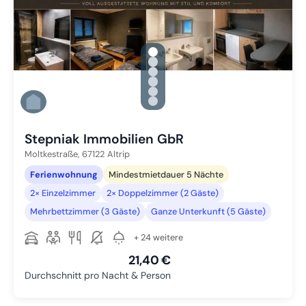
gallery.slide_selector
Zu Slide 1 wechseln
Zu Slide 2 wechseln
Zu Slide 3 wechseln
Zu Slide 4 wechseln
Zu Slide 5 wechseln
Zu Slide 6 wechseln
Stepniak Immobilien GbR
Moltkestraße,
67122
Altrip
Ferienwohnung
Mindestmietdauer 5 Nächte
2× Einzelzimmer
2× Doppelzimmer (2 Gäste)
Mehrbettzimmer (3 Gäste)
Ganze Unterkunft (5 Gäste)
+ 24 weitere
21,40 €
Durchschnitt pro Nacht & Person