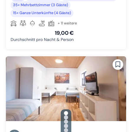
35× Mehrbettzimmer (3 Gäste)
15× Ganze Unterkünfte (4 Gäste)
+ 11 weitere
19,00 €
Durchschnitt pro Nacht & Person
gallery.slide_selector
Zu Slide 1 wechseln
Zu Slide 2 wechseln
Zu Slide 3 wechseln
Zu Slide 4 wechseln