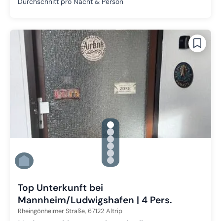
Durchschnitt pro Nacht & Person
gallery.slide_selector
Zu Slide 1 wechseln
Zu Slide 2 wechseln
Zu Slide 3 wechseln
Zu Slide 4 wechseln
Zu Slide 5 wechseln
Zu Slide 6 wechseln
Top Unterkunft bei
Mannheim/Ludwigshafen | 4 Pers.
Rheingönheimer Straße,
67122
Altrip