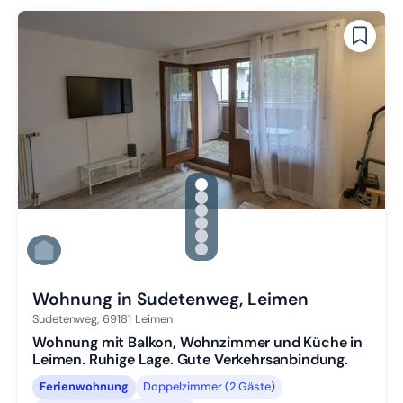
gallery.slide_selector
Zu Slide 1 wechseln
Zu Slide 2 wechseln
Zu Slide 3 wechseln
Zu Slide 4 wechseln
Zu Slide 5 wechseln
Zu Slide 6 wechseln
Wohnung in Sudetenweg, Leimen
Sudetenweg,
69181
Leimen
Wohnung mit Balkon, Wohnzimmer und Küche in
Leimen. Ruhige Lage. Gute Verkehrsanbindung.
Ferienwohnung
Doppelzimmer (2 Gäste)