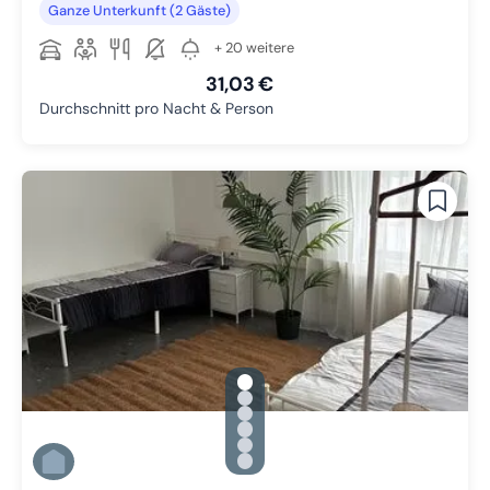
Ganze Unterkunft (2 Gäste)
+ 20 weitere
31,03 €
Durchschnitt pro Nacht & Person
gallery.slide_selector
Zu Slide 1 wechseln
Zu Slide 2 wechseln
Zu Slide 3 wechseln
Zu Slide 4 wechseln
Zu Slide 5 wechseln
Zu Slide 6 wechseln