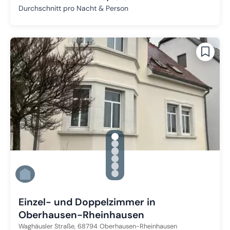
Durchschnitt pro Nacht & Person
gallery.slide_selector
Zu Slide 1 wechseln
Zu Slide 2 wechseln
Zu Slide 3 wechseln
Zu Slide 4 wechseln
Zu Slide 5 wechseln
Zu Slide 6 wechseln
Einzel- und Doppelzimmer in
Oberhausen-Rheinhausen
Waghäusler Straße,
68794
Oberhausen-Rheinhausen