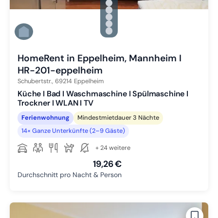
Zu Slide 1 wechseln
Zu Slide 2 wechseln
Zu Slide 3 wechseln
Zu Slide 4 wechseln
Zu Slide 5 wechseln
Zu Slide 6 wechseln
HomeRent in Eppelheim, Mannheim I
HR-201-eppelheim
Schubertstr.,
69214
Eppelheim
Küche I Bad I Waschmaschine I Spülmaschine I
Trockner I WLAN I TV
Ferienwohnung
Mindestmietdauer 3 Nächte
14× Ganze Unterkünfte (2–9 Gäste)
+ 24 weitere
19,26 €
Durchschnitt pro Nacht & Person