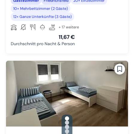
Gästezimmer
Friedrichsfeld
20× Einzelzimmer
10× Mehrbettzimmer (2 Gäste)
12× Ganze Unterkünfte (3 Gäste)
+ 17 weitere
11,67 €
Durchschnitt pro Nacht & Person
gallery.slide_selector
Zu Slide 1 wechseln
Zu Slide 2 wechseln
Zu Slide 3 wechseln