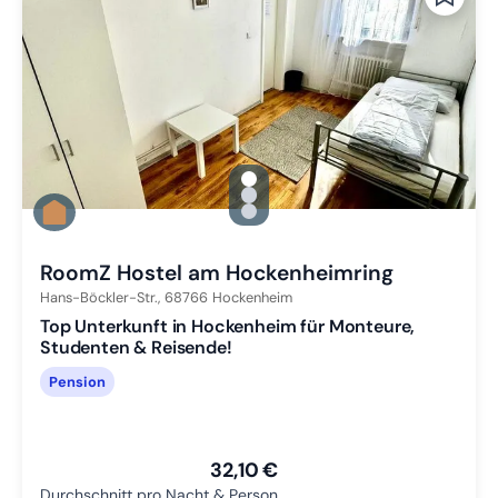
gallery.slide_selector
Zu Slide 1 wechseln
Zu Slide 2 wechseln
Zu Slide 3 wechseln
RoomZ Hostel am Hockenheimring
Hans-Böckler-Str.,
68766
Hockenheim
Top Unterkunft in Hockenheim für Monteure,
Studenten & Reisende!
Pension
32,10 €
Durchschnitt pro Nacht & Person