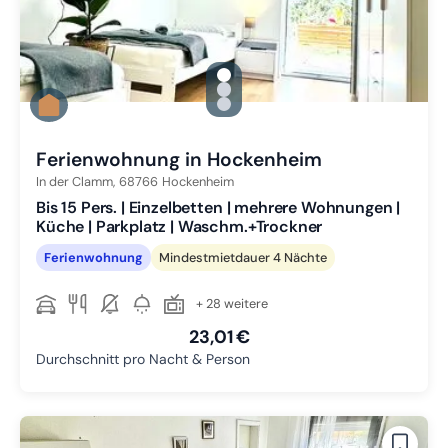
gallery.slide_selector
Zu Slide 1 wechseln
Zu Slide 2 wechseln
Zu Slide 3 wechseln
Ferienwohnung in Hockenheim
In der Clamm,
68766
Hockenheim
Bis 15 Pers. | Einzelbetten | mehrere Wohnungen |
Küche | Parkplatz | Waschm.+Trockner
Ferienwohnung
Mindestmietdauer 4 Nächte
+ 28 weitere
23,01 €
Durchschnitt pro Nacht & Person