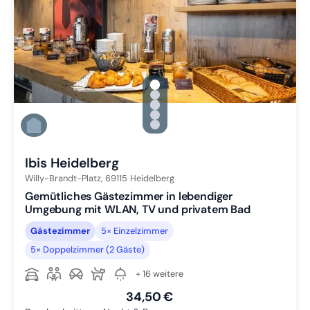
gallery.slide_selector
Zu Slide 1 wechseln
Zu Slide 2 wechseln
Zu Slide 3 wechseln
Zu Slide 4 wechseln
Zu Slide 5 wechseln
Ibis Heidelberg
Willy-Brandt-Platz,
69115
Heidelberg
Gemütliches Gästezimmer in lebendiger
Umgebung mit WLAN, TV und privatem Bad
Gästezimmer
5× Einzelzimmer
5× Doppelzimmer (2 Gäste)
+ 16 weitere
34,50 €