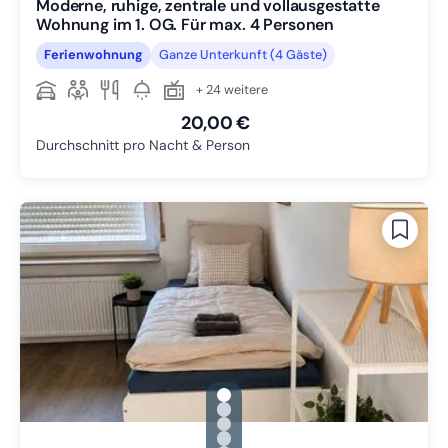
Moderne, ruhige, zentrale und vollausgestatte
Wohnung im 1. OG. Für max. 4 Personen
Ferienwohnung
Ganze Unterkunft (4 Gäste)
+ 24 weitere
20,00 €
Durchschnitt pro Nacht & Person
gallery.slide_selector
Zu Slide 1 wechseln
Zu Slide 2 wechseln
Zu Slide 3 wechseln