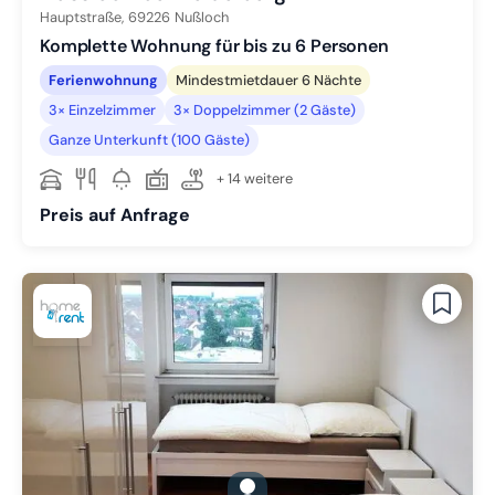
Hauptstraße,
69226
Nußloch
Komplette Wohnung für bis zu 6 Personen
Ferienwohnung
Mindestmietdauer 6 Nächte
3× Einzelzimmer
3× Doppelzimmer (2 Gäste)
Ganze Unterkunft (100 Gäste)
+ 14 weitere
Preis auf Anfrage
gallery.slide_selector