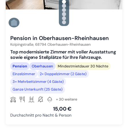
gallery.slide_selector
Zu Slide 1 wechseln
Zu Slide 2 wechseln
Zu Slide 3 wechseln
Zu Slide 4 wechseln
Zu Slide 5 wechseln
Zu Slide 6 wechseln
Pension in Oberhausen-Rheinhausen
Kolpingstraße,
68794
Oberhausen-Rheinhausen
Top modernisierte Zimmer mit voller Ausstattung
sowie eigene Stellplätze für Ihre Fahrzeuge.
Pension
Oberhausen
Mindestmietdauer 30 Nächte
Einzelzimmer
2× Doppelzimmer (2 Gäste)
3× Mehrbettzimmer (4 Gäste)
Ganze Unterkunft (25 Gäste)
+ 30 weitere
15,00 €
Durchschnitt pro Nacht & Person