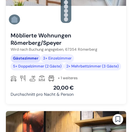
Zu Slide 1 wechseln
Zu Slide 2 wechseln
Zu Slide 3 wechseln
Zu Slide 4 wechseln
Zu Slide 5 wechseln
Zu Slide 6 wechseln
Möblierte Wohnungen
Römerberg/Speyer
Wird nach Buchung angegeben,
67354
Römerberg
Gästezimmer
3× Einzelzimmer
5× Doppelzimmer (2 Gäste)
2× Mehrbettzimmer (3 Gäste)
+ 1 weiteres
20,00 €
Durchschnitt pro Nacht & Person