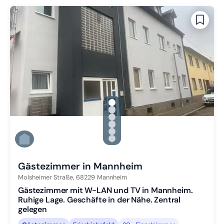
gallery.slide_selector
Zu Slide 1 wechseln
Zu Slide 2 wechseln
Zu Slide 3 wechseln
Zu Slide 4 wechseln
Zu Slide 5 wechseln
Zu Slide 6 wechseln
Gästezimmer in Mannheim
Molsheimer Straße,
68229
Mannheim
Gästezimmer mit W-LAN und TV in Mannheim.
Ruhige Lage. Geschäfte in der Nähe. Zentral
gelegen