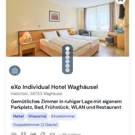
gallery.slide_selector
Zu Slide 1 wechseln
Zu Slide 2 wechseln
Zu Slide 3 wechseln
Zu Slide 4 wechseln
Zu Slide 5 wechseln
Zu Slide 6 wechseln
eXo Individual Hotel Waghäusel
Habichstr.,
68753
Waghäusel
Gemütliches Zimmer in ruhiger Lage mit eigenem
Parkplatz, Bad, Frühstück, WLAN und Restaurant
Hotel
Wiesental
Einzelzimmer
Doppelzimmer (2 Gäste)
+ 23 weitere