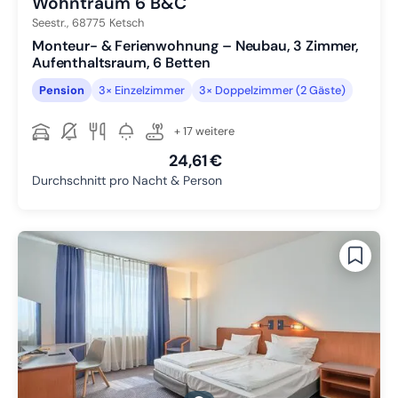
Wohntraum 6 B&C
Seestr.,
68775
Ketsch
Monteur- & Ferienwohnung – Neubau, 3 Zimmer,
Aufenthaltsraum, 6 Betten
Pension
3× Einzelzimmer
3× Doppelzimmer (2 Gäste)
+ 17 weitere
24,61 €
Durchschnitt pro Nacht & Person