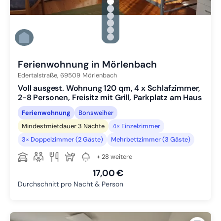
gallery.slide_selector
Zu Slide 1 wechseln
Zu Slide 2 wechseln
Zu Slide 3 wechseln
Zu Slide 4 wechseln
Zu Slide 5 wechseln
Zu Slide 6 wechseln
Ferienwohnung in Mörlenbach
Edertalstraße,
69509
Mörlenbach
Voll ausgest. Wohnung 120 qm, 4 x Schlafzimmer,
2-8 Personen, Freisitz mit Grill, Parkplatz am Haus
Ferienwohnung
Bonsweiher
Mindestmietdauer 3 Nächte
4× Einzelzimmer
3× Doppelzimmer (2 Gäste)
Mehrbettzimmer (3 Gäste)
+ 28 weitere
17,00 €
Durchschnitt pro Nacht & Person