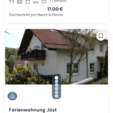
+ 1 weiteres
17,00 €
Durchschnitt pro Nacht & Person
gallery.slide_selector
Zu Slide 1 wechseln
Zu Slide 2 wechseln
Zu Slide 3 wechseln
Zu Slide 4 wechseln
Zu Slide 5 wechseln
Zu Slide 6 wechseln
Ferienwohnung Jöst