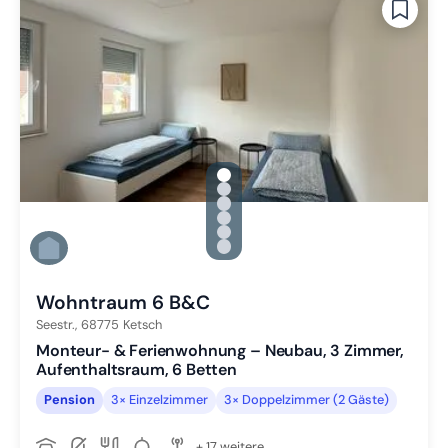
gallery.slide_selector
Zu Slide 1 wechseln
Zu Slide 2 wechseln
Zu Slide 3 wechseln
Zu Slide 4 wechseln
Zu Slide 5 wechseln
Zu Slide 6 wechseln
Wohntraum 6 B&C
Seestr.,
68775
Ketsch
Monteur- & Ferienwohnung – Neubau, 3 Zimmer,
Aufenthaltsraum, 6 Betten
Pension
3× Einzelzimmer
3× Doppelzimmer (2 Gäste)
+ 17 weitere