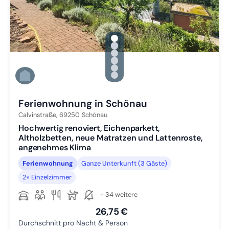
gallery.slide_selector
Zu Slide 1 wechseln
Zu Slide 2 wechseln
Zu Slide 3 wechseln
Zu Slide 4 wechseln
Zu Slide 5 wechseln
Zu Slide 6 wechseln
Ferienwohnung in Schönau
Calvinstraße,
69250
Schönau
Hochwertig renoviert, Eichenparkett,
Altholzbetten, neue Matratzen und Lattenroste,
angenehmes Klima
Ferienwohnung
Ganze Unterkunft (3 Gäste)
2× Einzelzimmer
+ 34 weitere
26,75 €
Durchschnitt pro Nacht & Person