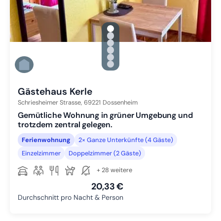
gallery.slide_selector
Zu Slide 1 wechseln
Zu Slide 2 wechseln
Zu Slide 3 wechseln
Zu Slide 4 wechseln
Zu Slide 5 wechseln
Zu Slide 6 wechseln
Gästehaus Kerle
Schriesheimer Strasse,
69221
Dossenheim
Gemütliche Wohnung in grüner Umgebung und
trotzdem zentral gelegen.
Ferienwohnung
2× Ganze Unterkünfte (4 Gäste)
Einzelzimmer
Doppelzimmer (2 Gäste)
+ 28 weitere
20,33 €
Durchschnitt pro Nacht & Person