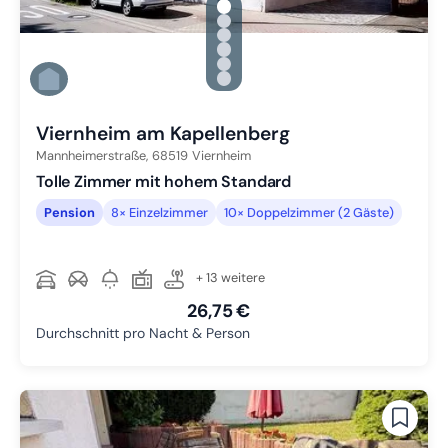
gallery.slide_selector
Zu Slide 1 wechseln
Zu Slide 2 wechseln
Zu Slide 3 wechseln
Zu Slide 4 wechseln
Zu Slide 5 wechseln
Zu Slide 6 wechseln
Viernheim am Kapellenberg
Mannheimerstraße,
68519
Viernheim
Tolle Zimmer mit hohem Standard
Pension
8× Einzelzimmer
10× Doppelzimmer (2 Gäste)
+ 13 weitere
26,75 €
Durchschnitt pro Nacht & Person