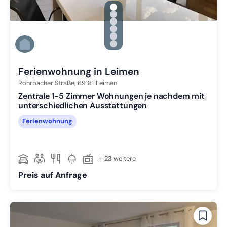
gallery.slide_selector
Zu Slide 1 wechseln
Zu Slide 2 wechseln
Zu Slide 3 wechseln
Zu Slide 4 wechseln
Zu Slide 5 wechseln
Zu Slide 6 wechseln
Ferienwohnung in Leimen
Rohrbacher Straße,
69181
Leimen
Zentrale 1-5 Zimmer Wohnungen je nachdem mit
unterschiedlichen Ausstattungen
Ferienwohnung
+ 23 weitere
Preis auf Anfrage