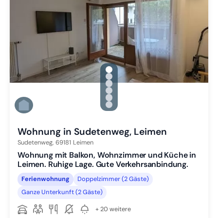
gallery.slide_selector
Zu Slide 1 wechseln
Zu Slide 2 wechseln
Zu Slide 3 wechseln
Zu Slide 4 wechseln
Zu Slide 5 wechseln
Zu Slide 6 wechseln
Wohnung in Sudetenweg, Leimen
Sudetenweg,
69181
Leimen
Wohnung mit Balkon, Wohnzimmer und Küche in
Leimen. Ruhige Lage. Gute Verkehrsanbindung.
Ferienwohnung
Doppelzimmer (2 Gäste)
Ganze Unterkunft (2 Gäste)
+ 20 weitere