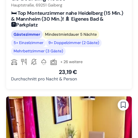
Hauptstraße,
69251
Gaiberg
🛏️ Top Monteurzimmer nahe Heidelberg (15 Min.)
& Mannheim (30 Min.)! 🚿 Eigenes Bad &
🅿️Parkplatz
Gästezimmer
Mindestmietdauer 5 Nächte
5× Einzelzimmer
9× Doppelzimmer (2 Gäste)
Mehrbettzimmer (3 Gäste)
+ 26 weitere
23,19 €
Durchschnitt pro Nacht & Person