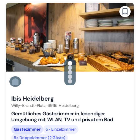
gallery.slide_selector
Zu Slide 1 wechseln
Zu Slide 2 wechseln
Zu Slide 3 wechseln
Zu Slide 4 wechseln
Zu Slide 5 wechseln
Ibis Heidelberg
Willy-Brandt-Platz,
69115
Heidelberg
Gemütliches Gästezimmer in lebendiger
Umgebung mit WLAN, TV und privatem Bad
Gästezimmer
5× Einzelzimmer
5× Doppelzimmer (2 Gäste)