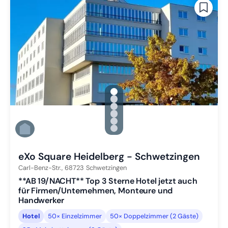
gallery.slide_selector
Zu Slide 1 wechseln
Zu Slide 2 wechseln
Zu Slide 3 wechseln
Zu Slide 4 wechseln
Zu Slide 5 wechseln
Zu Slide 6 wechseln
eXo Square Heidelberg - Schwetzingen
Carl-Benz-Str.,
68723
Schwetzingen
**AB 19/NACHT** Top 3 Sterne Hotel jetzt auch
für Firmen/Unternehmen, Monteure und
Handwerker
Hotel
50× Einzelzimmer
50× Doppelzimmer (2 Gäste)