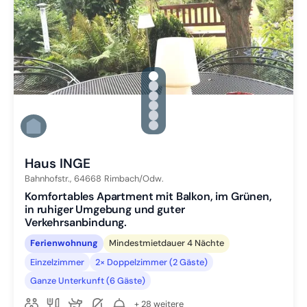
gallery.slide_selector
Zu Slide 1 wechseln
Zu Slide 2 wechseln
Zu Slide 3 wechseln
Zu Slide 4 wechseln
Zu Slide 5 wechseln
Zu Slide 6 wechseln
Haus INGE
Bahnhofstr.,
64668
Rimbach/Odw.
Komfortables Apartment mit Balkon, im Grünen,
in ruhiger Umgebung und guter
Verkehrsanbindung.
Ferienwohnung
Mindestmietdauer 4 Nächte
Einzelzimmer
2× Doppelzimmer (2 Gäste)
Ganze Unterkunft (6 Gäste)
+ 28 weitere