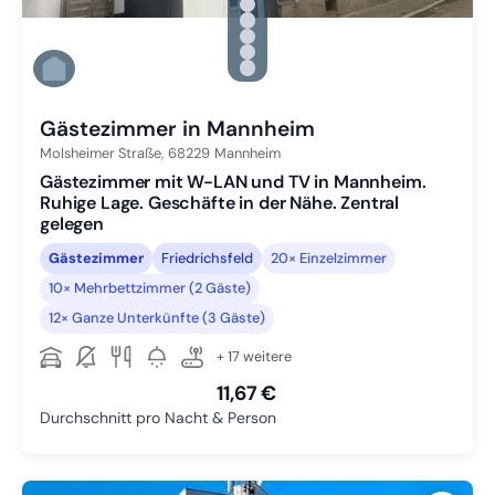
Zu Slide 1 wechseln
Zu Slide 2 wechseln
Zu Slide 3 wechseln
Zu Slide 4 wechseln
Zu Slide 5 wechseln
Zu Slide 6 wechseln
Gästezimmer in Mannheim
Molsheimer Straße,
68229
Mannheim
Gästezimmer mit W-LAN und TV in Mannheim.
Ruhige Lage. Geschäfte in der Nähe. Zentral
gelegen
Gästezimmer
Friedrichsfeld
20× Einzelzimmer
10× Mehrbettzimmer (2 Gäste)
12× Ganze Unterkünfte (3 Gäste)
+ 17 weitere
11,67 €
Durchschnitt pro Nacht & Person