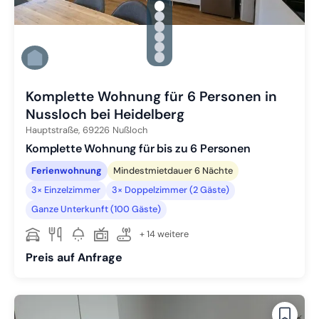
gallery.slide_selector
Zu Slide 1 wechseln
Zu Slide 2 wechseln
Zu Slide 3 wechseln
Zu Slide 4 wechseln
Zu Slide 5 wechseln
Zu Slide 6 wechseln
Komplette Wohnung für 6 Personen in
Nussloch bei Heidelberg
Hauptstraße,
69226
Nußloch
Komplette Wohnung für bis zu 6 Personen
Ferienwohnung
Mindestmietdauer 6 Nächte
3× Einzelzimmer
3× Doppelzimmer (2 Gäste)
Ganze Unterkunft (100 Gäste)
+ 14 weitere
Preis auf Anfrage