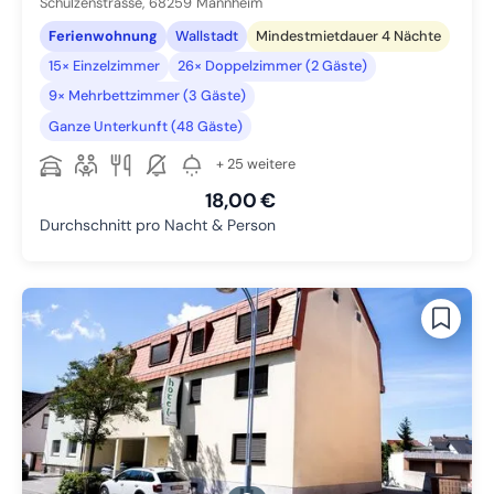
Schulzenstrasse,
68259
Mannheim
Ferienwohnung
Wallstadt
Mindestmietdauer 4 Nächte
15× Einzelzimmer
26× Doppelzimmer (2 Gäste)
9× Mehrbettzimmer (3 Gäste)
Ganze Unterkunft (48 Gäste)
+ 25 weitere
18,00 €
Durchschnitt pro Nacht & Person