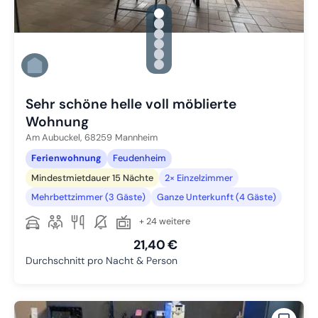
gallery.slide_selector
Zu Slide 1 wechseln
Zu Slide 2 wechseln
Zu Slide 3 wechseln
Zu Slide 4 wechseln
Zu Slide 5 wechseln
Zu Slide 6 wechseln
Sehr schöne helle voll möblierte
Wohnung
Am Aubuckel,
68259
Mannheim
Ferienwohnung
Feudenheim
Mindestmietdauer 15 Nächte
2× Einzelzimmer
Mehrbettzimmer (3 Gäste)
Ganze Unterkunft (4 Gäste)
+ 24 weitere
21,40 €
Durchschnitt pro Nacht & Person