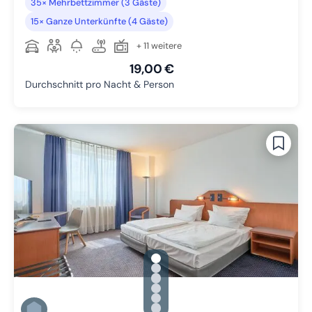
35× Mehrbettzimmer (3 Gäste)
15× Ganze Unterkünfte (4 Gäste)
+ 11 weitere
19,00 €
Durchschnitt pro Nacht & Person
gallery.slide_selector
Zu Slide 1 wechseln
Zu Slide 2 wechseln
Zu Slide 3 wechseln
Zu Slide 4 wechseln
Zu Slide 5 wechseln