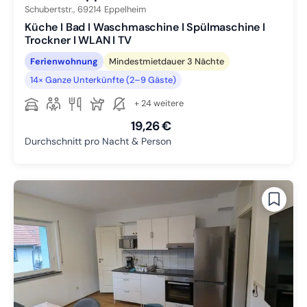
Schubertstr.,
69214
Eppelheim
Küche I Bad I Waschmaschine I Spülmaschine I
Trockner I WLAN I TV
Ferienwohnung
Mindestmietdauer 3 Nächte
14× Ganze Unterkünfte (2–9 Gäste)
+ 24 weitere
19,26 €
Durchschnitt pro Nacht & Person