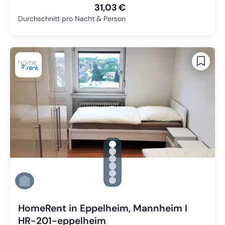
31,03 €
Durchschnitt pro Nacht & Person
gallery.slide_selector
Zu Slide 1 wechseln
Zu Slide 2 wechseln
Zu Slide 3 wechseln
Zu Slide 4 wechseln
Zu Slide 5 wechseln
Zu Slide 6 wechseln
HomeRent in Eppelheim, Mannheim I
HR-201-eppelheim