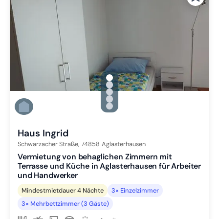
gallery.slide_selector
Zu Slide 1 wechseln
Zu Slide 2 wechseln
Zu Slide 3 wechseln
Zu Slide 4 wechseln
Zu Slide 5 wechseln
Haus Ingrid
Schwarzacher Straße,
74858
Aglasterhausen
Vermietung von behaglichen Zimmern mit
Terrasse und Küche in Aglasterhausen für Arbeiter
und Handwerker
Mindestmietdauer 4 Nächte
3× Einzelzimmer
3× Mehrbettzimmer (3 Gäste)