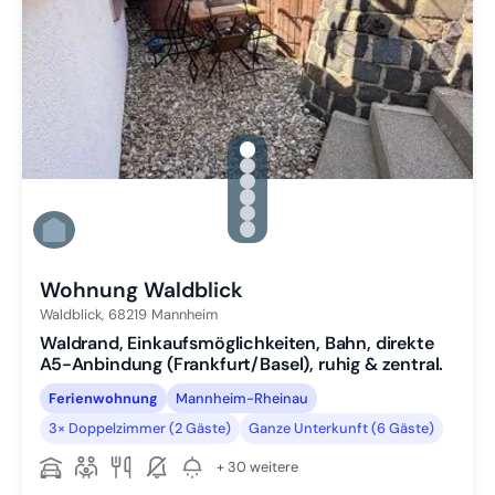
gallery.slide_selector
Zu Slide 1 wechseln
Zu Slide 2 wechseln
Zu Slide 3 wechseln
Zu Slide 4 wechseln
Zu Slide 5 wechseln
Zu Slide 6 wechseln
Wohnung Waldblick
Waldblick,
68219
Mannheim
Waldrand, Einkaufsmöglichkeiten, Bahn, direkte
A5-Anbindung (Frankfurt/Basel), ruhig & zentral.
Ferienwohnung
Mannheim-Rheinau
3× Doppelzimmer (2 Gäste)
Ganze Unterkunft (6 Gäste)
+ 30 weitere