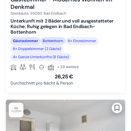
Denkmal
Steinkaute,
35080
Bad Endbach
Unterkunft mit 2 Bäder und voll ausgestatteter
Küche. Ruhig gelegen in Bad Endbach-
Bottenhorn
Gästezimmer
Bottenhorn
6× Einzelzimmer
6× Doppelzimmer (2 Gäste)
4× Ganze Unterkünfte (8 Gäste)
+ 33 weitere
26,25 €
Durchschnitt pro Nacht & Person