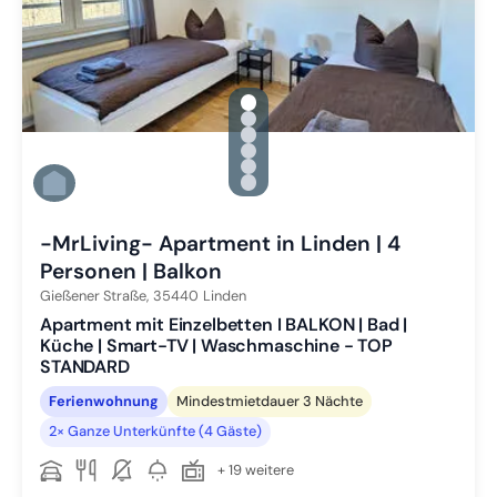
gallery.slide_selector
Zu Slide 1 wechseln
Zu Slide 2 wechseln
Zu Slide 3 wechseln
Zu Slide 4 wechseln
Zu Slide 5 wechseln
Zu Slide 6 wechseln
-MrLiving- Apartment in Linden | 4
Personen | Balkon
Gießener Straße,
35440
Linden
Apartment mit Einzelbetten I BALKON | Bad |
Küche | Smart-TV | Waschmaschine - TOP
STANDARD
Ferienwohnung
Mindestmietdauer 3 Nächte
2× Ganze Unterkünfte (4 Gäste)
+ 19 weitere