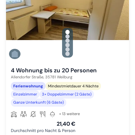
gallery.slide_selector
Zu Slide 1 wechseln
Zu Slide 2 wechseln
Zu Slide 3 wechseln
Zu Slide 4 wechseln
Zu Slide 5 wechseln
Zu Slide 6 wechseln
4 Wohnung bis zu 20 Personen
Allendorfer Straße,
35781
Weilburg
Ferienwohnung
Mindestmietdauer 4 Nächte
Einzelzimmer
3× Doppelzimmer (2 Gäste)
Ganze Unterkunft (6 Gäste)
+ 13 weitere
21,40 €
Durchschnitt pro Nacht & Person