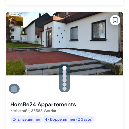
gallery.slide_selector
Zu Slide 1 wechseln
Zu Slide 2 wechseln
Zu Slide 3 wechseln
Zu Slide 4 wechseln
Zu Slide 5 wechseln
Zu Slide 6 wechseln
HomBe24 Appartements
Kreisstraße,
35583
Wetzlar
2× Einzelzimmer
4× Doppelzimmer (2 Gäste)