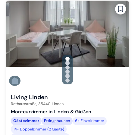
gallery.slide_selector
Zu Slide 1 wechseln
Zu Slide 2 wechseln
Zu Slide 3 wechseln
Zu Slide 4 wechseln
Zu Slide 5 wechseln
Zu Slide 6 wechseln
Living Linden
Rathausstraße,
35440
Linden
Monteurzimmer in Linden & Gießen
Gästezimmer
Ettingshausen
6× Einzelzimmer
14× Doppelzimmer (2 Gäste)