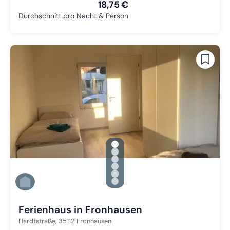
18,75 €
Durchschnitt pro Nacht & Person
gallery.slide_selector
Zu Slide 1 wechseln
Zu Slide 2 wechseln
Zu Slide 3 wechseln
Zu Slide 4 wechseln
Zu Slide 5 wechseln
Zu Slide 6 wechseln
Ferienhaus in Fronhausen
Hardtstraße,
35112
Fronhausen