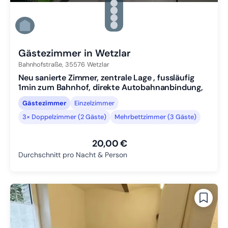
Zu Slide 2 wechseln
Zu Slide 3 wechseln
Zu Slide 4 wechseln
Zu Slide 5 wechseln
Zu Slide 6 wechseln
Gästezimmer in Wetzlar
Bahnhofstraße,
35576
Wetzlar
Neu sanierte Zimmer, zentrale Lage , fussläufig
1min zum Bahnhof, direkte Autobahnanbindung,
Gästezimmer
Einzelzimmer
3× Doppelzimmer (2 Gäste)
Mehrbettzimmer (3 Gäste)
20,00 €
Durchschnitt pro Nacht & Person