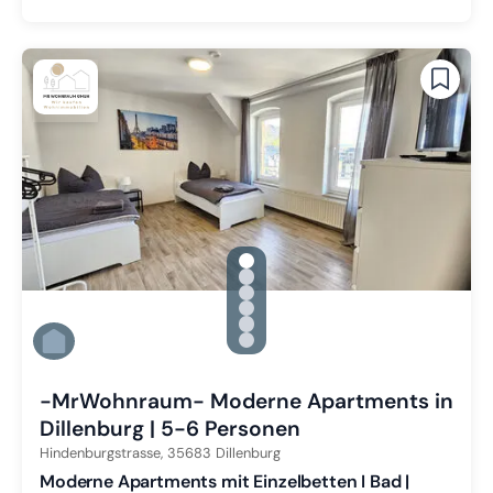
gallery.slide_selector
Zu Slide 1 wechseln
Zu Slide 2 wechseln
Zu Slide 3 wechseln
Zu Slide 4 wechseln
Zu Slide 5 wechseln
Zu Slide 6 wechseln
-MrWohnraum- Moderne Apartments in
Dillenburg | 5-6 Personen
Hindenburgstrasse,
35683
Dillenburg
Moderne Apartments mit Einzelbetten I Bad |