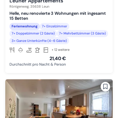
Leuner Appartements
Röntgenweg,
35638
Leun
Helle, neu renovierte 3 Wohnungen mit ingesamt
15 Betten
Ferienwohnung
7× Einzelzimmer
7× Doppelzimmer (2 Gäste)
7× Mehrbettzimmer (3 Gäste)
3× Ganze Unterkünfte (4–6 Gäste)
+ 12 weitere
21,40 €
Durchschnitt pro Nacht & Person