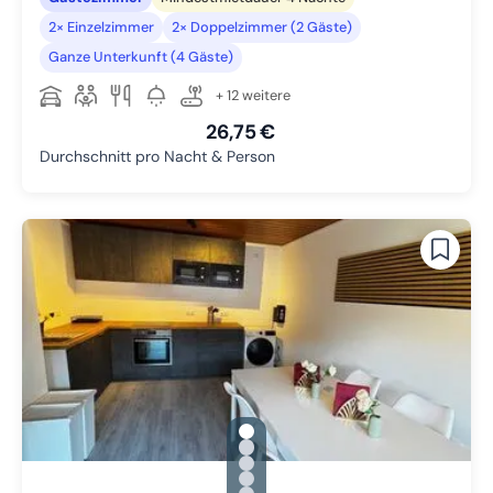
2× Einzelzimmer
2× Doppelzimmer (2 Gäste)
Ganze Unterkunft (4 Gäste)
+ 12 weitere
26,75 €
Durchschnitt pro Nacht & Person
gallery.slide_selector
Zu Slide 1 wechseln
Zu Slide 2 wechseln
Zu Slide 3 wechseln