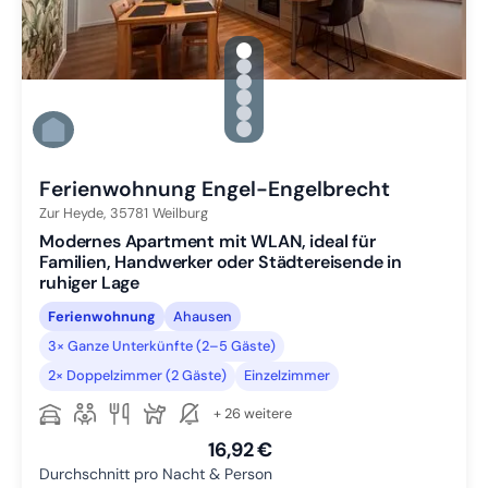
gallery.slide_selector
Zu Slide 1 wechseln
Zu Slide 2 wechseln
Zu Slide 3 wechseln
Zu Slide 4 wechseln
Zu Slide 5 wechseln
Zu Slide 6 wechseln
Ferienwohnung Engel-Engelbrecht
Zur Heyde,
35781
Weilburg
Modernes Apartment mit WLAN, ideal für
Familien, Handwerker oder Städtereisende in
ruhiger Lage
Ferienwohnung
Ahausen
3× Ganze Unterkünfte (2–5 Gäste)
2× Doppelzimmer (2 Gäste)
Einzelzimmer
+ 26 weitere
16,92 €
Durchschnitt pro Nacht & Person