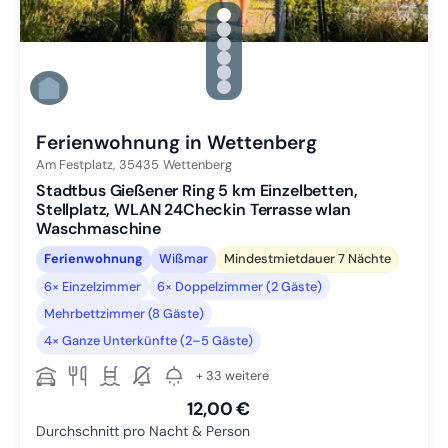
gallery.slide_selector
Zu Slide 1 wechseln
Zu Slide 2 wechseln
Zu Slide 3 wechseln
Zu Slide 4 wechseln
Zu Slide 5 wechseln
Zu Slide 6 wechseln
Ferienwohnung in Wettenberg
Am Festplatz,
35435
Wettenberg
Stadtbus Gießener Ring 5 km Einzelbetten,
Stellplatz, WLAN 24Checkin Terrasse wlan
Waschmaschine
Ferienwohnung
Wißmar
Mindestmietdauer 7 Nächte
6× Einzelzimmer
6× Doppelzimmer (2 Gäste)
Mehrbettzimmer (8 Gäste)
4× Ganze Unterkünfte (2–5 Gäste)
+ 33 weitere
12,00 €
Durchschnitt pro Nacht & Person