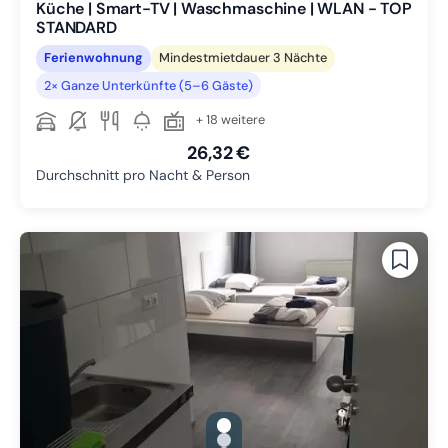
Küche | Smart-TV | Waschmaschine | WLAN - TOP
STANDARD
Ferienwohnung
Mindestmietdauer 3 Nächte
2× Ganze Unterkünfte (5–6 Gäste)
+ 18 weitere
26,32 €
Durchschnitt pro Nacht & Person
gallery.slide_selector
Zu Slide 1 wechseln