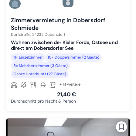
Zu Slide 5 wechseln
Zu Slide 6 wechseln
Zimmervermietung in Dobersdorf
Schmiede
Dorfstraße,
24232
Dobersdorf
Wohnen zwischen der Kieler Förde, Ostsee und
direkt am Dobersdorfer See
11× Einzelzimmer
10× Doppelzimmer (2 Gäste)
5× Mehrbettzimmer (3 Gäste)
Ganze Unterkunft (27 Gäste)
+ 14 weitere
21,40 €
Durchschnitt pro Nacht & Person