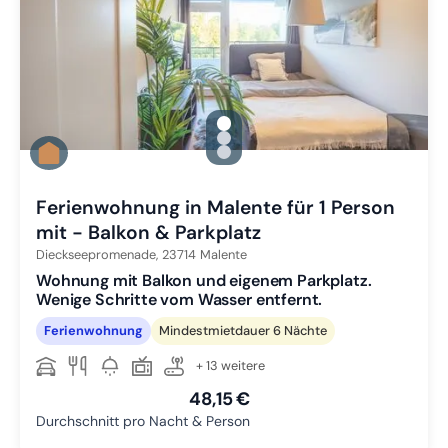
gallery.slide_selector
Zu Slide 1 wechseln
Zu Slide 2 wechseln
Zu Slide 3 wechseln
Ferienwohnung in Malente für 1 Person
mit - Balkon & Parkplatz
Dieckseepromenade,
23714
Malente
Wohnung mit Balkon und eigenem Parkplatz.
Wenige Schritte vom Wasser entfernt.
Ferienwohnung
Mindestmietdauer 6 Nächte
+ 13 weitere
48,15 €
Durchschnitt pro Nacht & Person