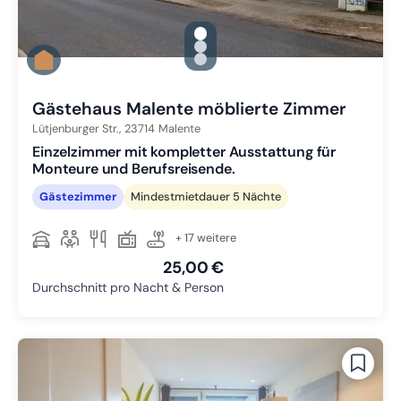
gallery.slide_selector
Zu Slide 1 wechseln
Zu Slide 2 wechseln
Zu Slide 3 wechseln
Gästehaus Malente möblierte Zimmer
Lütjenburger Str.,
23714
Malente
Einzelzimmer mit kompletter Ausstattung für
Monteure und Berufsreisende.
Gästezimmer
Mindestmietdauer 5 Nächte
+ 17 weitere
25,00 €
Durchschnitt pro Nacht & Person