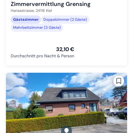
Zimmervermittlung Grensing
Hansastrasse,
24118
Kiel
Gästezimmer
Doppelzimmer (2 Gäste)
Mehrbettzimmer (3 Gäste)
32,10 €
Durchschnitt pro Nacht & Person
gallery.slide_selector