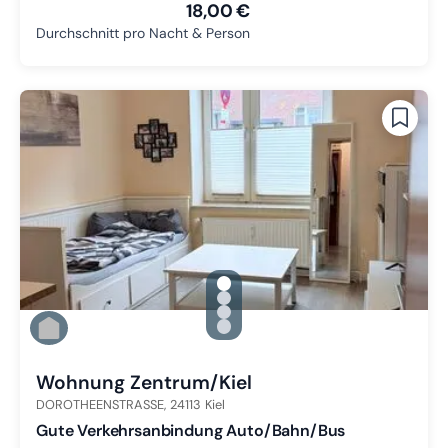
18,00 €
Durchschnitt pro Nacht & Person
gallery.slide_selector
Zu Slide 1 wechseln
Zu Slide 2 wechseln
Zu Slide 3 wechseln
Zu Slide 4 wechseln
Wohnung Zentrum/Kiel
DOROTHEENSTRASSE,
24113
Kiel
Gute Verkehrsanbindung Auto/Bahn/Bus