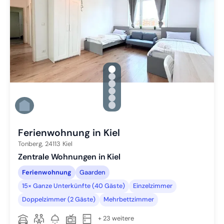
gallery.slide_selector
Zu Slide 1 wechseln
Zu Slide 2 wechseln
Zu Slide 3 wechseln
Zu Slide 4 wechseln
Zu Slide 5 wechseln
Zu Slide 6 wechseln
Ferienwohnung in Kiel
Tonberg,
24113
Kiel
Zentrale Wohnungen in Kiel
Ferienwohnung
Gaarden
15× Ganze Unterkünfte (40 Gäste)
Einzelzimmer
Doppelzimmer (2 Gäste)
Mehrbettzimmer
+ 23 weitere