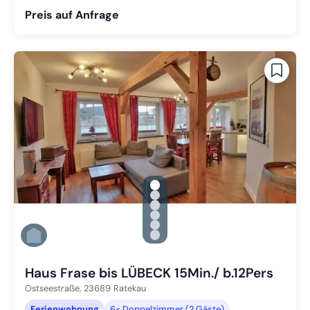
Preis auf Anfrage
gallery.slide_selector
Zu Slide 1 wechseln
Zu Slide 2 wechseln
Zu Slide 3 wechseln
Zu Slide 4 wechseln
Zu Slide 5 wechseln
Zu Slide 6 wechseln
Haus Frase bis LÜBECK 15Min./ b.12Pers
Ostseestraße,
23689
Ratekau
Ferienwohnung
6× Doppelzimmer (2 Gäste)