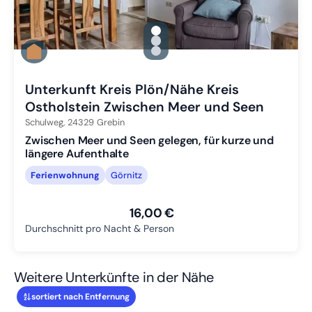
gallery.slide_selector
Zu Slide 1 wechseln
Zu Slide 2 wechseln
Zu Slide 3 wechseln
Unterkunft Kreis Plön/Nähe Kreis
Ostholstein Zwischen Meer und Seen
Schulweg,
24329
Grebin
Zwischen Meer und Seen gelegen, für kurze und
längere Aufenthalte
Ferienwohnung
Görnitz
16,00 €
Durchschnitt pro Nacht & Person
Weitere Unterkünfte in der Nähe
sortiert nach Entfernung