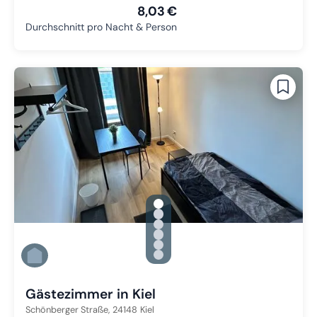
8,03 €
Durchschnitt pro Nacht & Person
gallery.slide_selector
Zu Slide 1 wechseln
Zu Slide 2 wechseln
Zu Slide 3 wechseln
Zu Slide 4 wechseln
Zu Slide 5 wechseln
Zu Slide 6 wechseln
Gästezimmer in Kiel
Schönberger Straße,
24148
Kiel