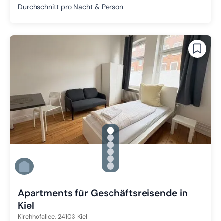
Durchschnitt pro Nacht & Person
gallery.slide_selector
Zu Slide 1 wechseln
Zu Slide 2 wechseln
Zu Slide 3 wechseln
Zu Slide 4 wechseln
Zu Slide 5 wechseln
Zu Slide 6 wechseln
Apartments für Geschäftsreisende in
Kiel
Kirchhofallee,
24103
Kiel