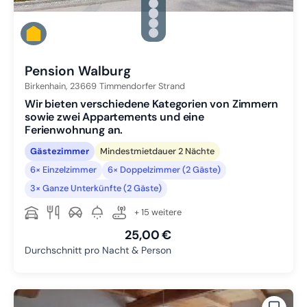
Zu Slide 1 wechseln
Zu Slide 2 wechseln
Zu Slide 3 wechseln
Zu Slide 4 wechseln
Zu Slide 5 wechseln
Pension Walburg
Birkenhain,
23669
Timmendorfer Strand
Wir bieten verschiedene Kategorien von Zimmern
sowie zwei Appartements und eine
Ferienwohnung an.
Gästezimmer
Mindestmietdauer 2 Nächte
6× Einzelzimmer
6× Doppelzimmer (2 Gäste)
3× Ganze Unterkünfte (2 Gäste)
+ 15 weitere
25,00 €
Durchschnitt pro Nacht & Person