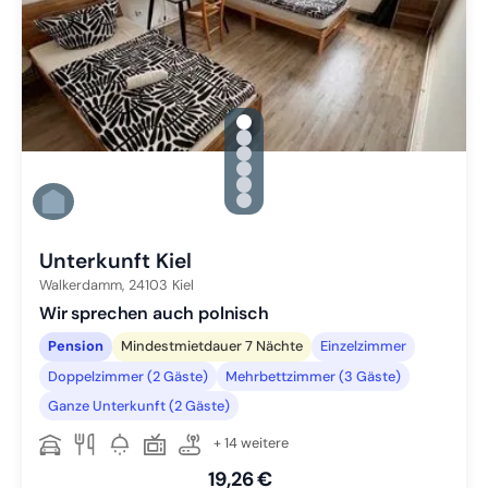
gallery.slide_selector
Zu Slide 1 wechseln
Zu Slide 2 wechseln
Zu Slide 3 wechseln
Zu Slide 4 wechseln
Zu Slide 5 wechseln
Zu Slide 6 wechseln
Unterkunft Kiel
Walkerdamm,
24103
Kiel
Wir sprechen auch polnisch
Pension
Mindestmietdauer 7 Nächte
Einzelzimmer
Doppelzimmer (2 Gäste)
Mehrbettzimmer (3 Gäste)
Ganze Unterkunft (2 Gäste)
+ 14 weitere
19,26 €