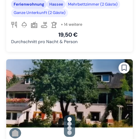
Ferienwohnung
Hassee
Mehrbettzimmer (2 Gäste)
Ganze Unterkunft (2 Gäste)
+ 14 weitere
19,50 €
Durchschnitt pro Nacht & Person
gallery.slide_selector
Zu Slide 1 wechseln
Zu Slide 2 wechseln
Zu Slide 3 wechseln
Zu Slide 4 wechseln