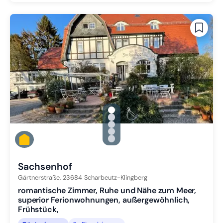
gallery.slide_selector
Zu Slide 1 wechseln
Zu Slide 2 wechseln
Zu Slide 3 wechseln
Zu Slide 4 wechseln
Zu Slide 5 wechseln
Sachsenhof
Gärtnerstraße,
23684
Scharbeutz-Klingberg
romantische Zimmer, Ruhe und Nähe zum Meer,
superior Ferionwohnungen, außergewöhnlich,
Frühstück,