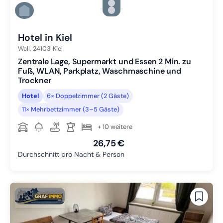
Zu Slide 4 wechseln
Zu Slide 5 wechseln
Zu Slide 6 wechseln
Hotel in Kiel
Wall,
24103
Kiel
Zentrale Lage, Supermarkt und Essen 2 Min. zu
Fuß, WLAN, Parkplatz, Waschmaschine und
Trockner
Hotel
6× Doppelzimmer (2 Gäste)
11× Mehrbettzimmer (3–5 Gäste)
+ 10 weitere
26,75 €
Durchschnitt pro Nacht & Person