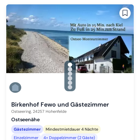
gallery.slide_selector
Zu Slide 1 wechseln
Zu Slide 2 wechseln
Zu Slide 3 wechseln
Zu Slide 4 wechseln
Zu Slide 5 wechseln
Zu Slide 6 wechseln
Birkenhof Fewo und Gästezimmer
Ostseering,
24257
Hohenfelde
Ostseenähe
Gästezimmer
Mindestmietdauer 4 Nächte
Einzelzimmer
4× Doppelzimmer (2 Gäste)