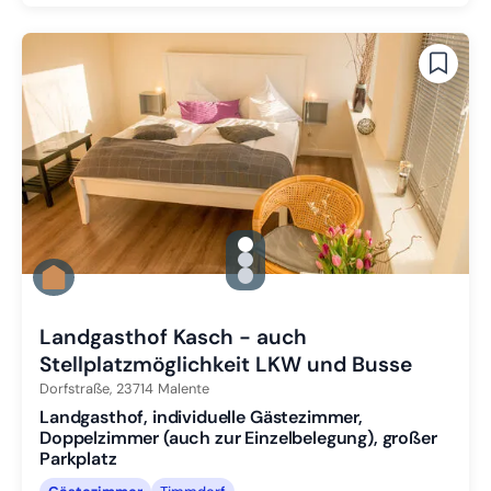
gallery.slide_selector
Zu Slide 1 wechseln
Zu Slide 2 wechseln
Zu Slide 3 wechseln
Landgasthof Kasch - auch
Stellplatzmöglichkeit LKW und Busse
Dorfstraße,
23714
Malente
Landgasthof, individuelle Gästezimmer,
Doppelzimmer (auch zur Einzelbelegung), großer
Parkplatz