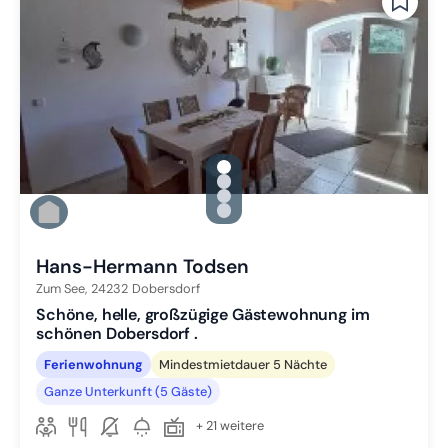
gallery.slide_selector
Zu Slide 1 wechseln
Zu Slide 2 wechseln
Zu Slide 3 wechseln
Zu Slide 4 wechseln
Hans-Hermann Todsen
Zum See,
24232
Dobersdorf
Schöne, helle, großzügige Gästewohnung im
schönen Dobersdorf .
Ferienwohnung
Mindestmietdauer 5 Nächte
Ganze Unterkunft (5 Gäste)
+ 21 weitere