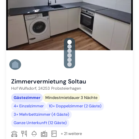
gallery.slide_selector
Zu Slide 1 wechseln
Zu Slide 2 wechseln
Zu Slide 3 wechseln
Zu Slide 4 wechseln
Zu Slide 5 wechseln
Zu Slide 6 wechseln
Zimmervermietung Soltau
Hof Wulfsdorf,
24253
Probsteierhagen
Gästezimmer
Mindestmietdauer 3 Nächte
4× Einzelzimmer
10× Doppelzimmer (2 Gäste)
3× Mehrbettzimmer (4 Gäste)
Ganze Unterkunft (12 Gäste)
+ 21 weitere