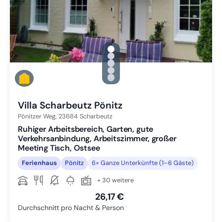
gallery.slide_selector
Zu Slide 1 wechseln
Zu Slide 2 wechseln
Zu Slide 3 wechseln
Zu Slide 4 wechseln
Zu Slide 5 wechseln
Villa Scharbeutz Pönitz
Pönitzer Weg,
23684
Scharbeutz
Ruhiger Arbeitsbereich, Garten, gute
Verkehrsanbindung, Arbeitszimmer, großer
Meeting Tisch, Ostsee
Ferienhaus
Pönitz
6× Ganze Unterkünfte (1–6 Gäste)
+ 30 weitere
26,17 €
Durchschnitt pro Nacht & Person