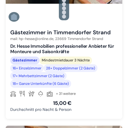
Zu Slide 1 wechseln
Zu Slide 2 wechseln
Zu Slide 3 wechseln
Zu Slide 4 wechseln
Zu Slide 5 wechseln
Zu Slide 6 wechseln
Gästezimmer in Timmendorfer Strand
mail: hp-hesse@online.de,
23669
Timmendorfer Strand
Dr. Hesse Immobilien professioneller Anbieter für
Monteure und Saisonkräfte
Gästezimmer
Mindestmietdauer 3 Nächte
16× Einzelzimmer
28× Doppelzimmer (2 Gäste)
17× Mehrbettzimmer (2 Gäste)
18× Ganze Unterkünfte (6 Gäste)
+ 31 weitere
15,00 €
Durchschnitt pro Nacht & Person