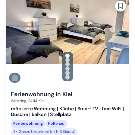
gallery.slide_selector
Zu Slide 1 wechseln
Zu Slide 2 wechseln
Zu Slide 3 wechseln
Zu Slide 4 wechseln
Zu Slide 5 wechseln
Zu Slide 6 wechseln
Ferienwohnung in Kiel
Westring,
24114
Kiel
möblierte Wohnung | Küche | Smart TV | free WiFi |
Dusche | Balkon | Stellplatz
Ferienwohnung
Holtenau
3× Ganze Unterkünfte (1–3 Gäste)