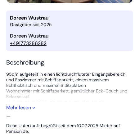
Doreen Wustrau
Gastgeber seit 2025
Doreen Wustrau
+491773286282
Beschreibung
95qm aufgeteilt in einen lichtdurchfluteter Eingangsbereich
und Esszimmer mit Schiffsparkett, einem massivem
Echtholztisch und maximal 6 Sitzplätzen
Wohnzimmer mit Schiffsparkett, gemütlicher Eck-Couch und
Relaxsessel
ab September 2025 mit einem Kaminofen für die
Mehr lesen
Gemütlichkeit auch im Winter
große Küche, ab August 2025 mit einer hochwertigen neuen
—
komplett ausgestatteten Küchenzeile und hellen Fliesen
modernes Wannen-Bad im Obergeschoss mit Tageslicht, ab
Diese Unterkunft begrüßt seit dem 10.07.2025 Mieter auf
Oktober mit zusätzlichem Duschbad im Erdgeschoss
Pension.de.
Schlafzimmer 1: mit einem Doppelbett 1,80m x 2m