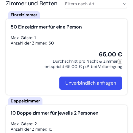
LGBTQ+ freundlich
W-LAN
Badezimmer Barrierefrei
Zimmer und Betten
Eigenständiger Check-In
E-Auto Ladestation
Getrennte Betten
Arbeitstisch
Eingang Stufenlos
50 Einzelzimmer für eine Person
Breite Flure
Zustellbett möglich
Aufzug
Föhn
Doppelbett
Max. Gäste: 1
Anzahl der Zimmer: 50
65,00 €
Durchschnitt pro Nacht & Zimmer
entspricht 65,00 € p.P. bei Vollbelegung
Unverbindlich anfragen
10 Doppelzimmer für jeweils 2 Personen
Max. Gäste: 2
Anzahl der Zimmer: 10