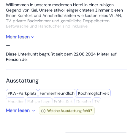
Willkommen in unserem modernen Hotel in einer ruhigen
Gegend von Kiel. Unsere stilvoll eingerichteten Zimmer bieten
Ihnen Komfort und Annehmlichkeiten wie kostenfreies WLAN,
TV, private Badezimmer und gemütliche Doppelbetten.
Bettwäsche und Handtücher sind inklusive.
Mehr lesen
Für Geschäftsreisende sind die Zimmer mit einem Schreibtisch
ausgestattet, ideal für produktives Arbeiten. Flexibilität wird
—
bei uns großgeschrieben: Nutzen Sie den bequemen Online-
Check-in und Check-out.
Diese Unterkunft begrüßt seit dem 22.08.2024 Mieter auf
Pension.de.
Haustiere sind willkommen, und in den
Gemeinschaftsbereichen stehen Ihnen Waschmaschine,
Trockner und eine gemütliche Terrasse zur Verfügung.
Ausstattung
Entdecken Sie die charmante Stadt Kiel und genießen Sie Ihren
Aufenthalt in unserer sauberen und einladenden Unterkunft.
PKW-Parkplatz
Familien­freundlich
Kochmöglich­keit
Haustier
Ruhige Lage
Frühstück
Dusche
TV
Mehr lesen
Kühl­schrank
Bettwäsche inkl.
Wasserkocher
Welche Ausstattung fehlt?
Breite Eingänge
Hygiene Produkte
WC
LKW-Parkplatz
Barrierefrei
Handtücher inkl.
Terrasse
Privates Bad