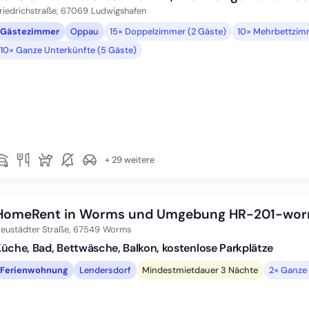
riedrichstraße,
67069
Ludwigshafen
Gästezimmer
Oppau
15× Doppelzimmer (2 Gäste)
10× Mehrbettzim
10× Ganze Unterkünfte (5 Gäste)
+ 29 weitere
HomeRent in Worms und Umgebung HR-201-wo
eustädter Straße,
67549
Worms
üche, Bad, Bettwäsche, Balkon, kostenlose Parkplätze
Ferienwohnung
Lendersdorf
Mindestmietdauer 3 Nächte
2× Ganze 