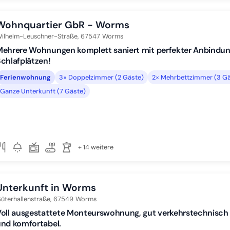
Wohnquartier GbR - Worms
ilhelm-Leuschner-Straße,
67547
Worms
ehrere Wohnungen komplett saniert mit perfekter Anbindun
chlafplätzen!
Ferienwohnung
3× Doppelzimmer (2 Gäste)
2× Mehrbettzimmer (3 Gä
Ganze Unterkunft (7 Gäste)
+ 14 weitere
Unterkunft in Worms
üterhallenstraße,
67549
Worms
oll ausgestattete Monteurswohnung, gut verkehrstechnisch
nd komfortabel.