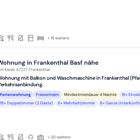
+ 19 weitere
Wohnung in Frankenthal Basf nähe
m Kanal,
67227
Frankenthal
ohnung mit Balkon und Waschmaschine in Frankenthal (Pfalz
Verkehrsanbindung.
Ferienwohnung
Friesenheim
Mindestmietdauer 4 Nächte
18× Einze
18× Doppelzimmer (2 Gäste)
6× Mehrbettzimmer
6× Ganze Unterkünft
+ 20 weitere