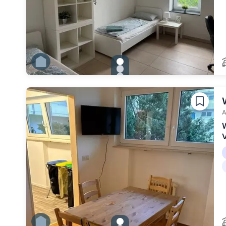
gallery.slide_selector
Zu Slide 1 wechseln
Zu Slide 2 wechseln
Zu Slide 3 wechseln
Zu Slide 4 wechseln
Zu Slide 5 wechseln
Zu Slide 6 wechseln
A
W
gallery.slide_selector