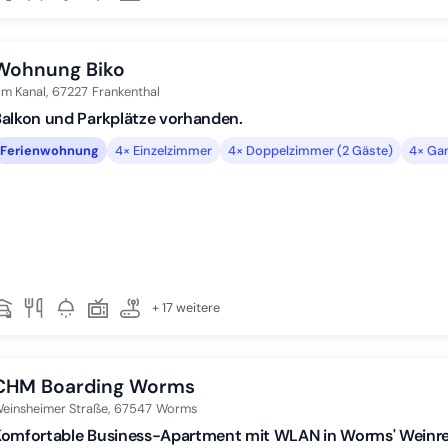
Wohnung Biko
m Kanal,
67227
Frankenthal
alkon und Parkplätze vorhanden.
Ferienwohnung
4× Einzelzimmer
4× Doppelzimmer (2 Gäste)
4× Gan
+ 17 weitere
CHM Boarding Worms
einsheimer Straße,
67547
Worms
Komfortable Business-Apartment mit WLAN in Worms' Weinr