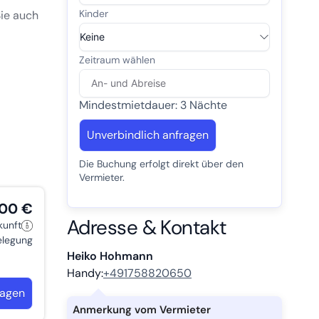
Sie auch
ten.
ie Burg
Mindestmietdauer: 3 Nächte
ur.
Unverbindlich anfragen
Die Buchung erfolgt direkt über den
Vermieter.
,00 €
Adresse & Kontakt
kunft
belegung
Heiko Hohmann
Handy:
+491758820650
ragen
Anmerkung vom Vermieter