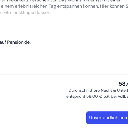
h einem erlebnisreichen Tag entspannen können. Hier können 
 Film ausklingen lassen.
in die Umgebung. Auch kulturell hat die Region einiges zu bie
tein, eine imposante Ruine einer Spornburg im Pfälzerwald. D
auf Pension.de.
ietet einen atemberaubenden Ausblick auf die umliegende Nat
58
Durchschnitt pro Nacht & Unter
entspricht 58,00 € p.P. bei Voll
Unverbindlich anf