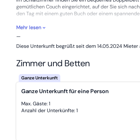
gemütlichen Couch eingerichtet, auf der Sie sich nac
den Tag mit einem guten Buch oder einem spannenden
Die Lage unserer Ferienwohnung ist ideal für Ausflüge 
Mehr lesen
—
In unmittelbarer Nähe befindet sich die Burg Frankens
Diese Unterkunft begrüßt seit dem 14.05.2024 Mieter 
kann jederzeit unentgeltlich besichtigt werden und b
Zimmer und Betten
Ganze Unterkunft für eine Person
Max. Gäste: 1
Anzahl der Unterkünfte: 1