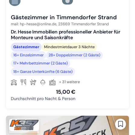
Zu Slide 5 wechseln
Zu Slide 6 wechseln
Gästezimmer in Timmendorfer Strand
mail: hp-hesse@online.de,
23669
Timmendorfer Strand
Dr. Hesse Immobilien professioneller Anbieter für
Monteure und Saisonkräfte
Gästezimmer
Mindestmietdauer 3 Nächte
16× Einzelzimmer
28× Doppelzimmer (2 Gäste)
17× Mehrbettzimmer (2 Gäste)
18× Ganze Unterkünfte (6 Gäste)
+ 31 weitere
15,00 €
Durchschnitt pro Nacht & Person