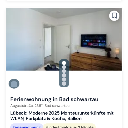
gallery.slide_selector
Zu Slide 1 wechseln
Zu Slide 2 wechseln
Zu Slide 3 wechseln
Zu Slide 4 wechseln
Zu Slide 5 wechseln
Zu Slide 6 wechseln
Ferienwohnung in Bad schwartau
Auguststraße,
23611
Bad schwartau
Lübeck: Moderne 2025 Monteurunterkünfte mit
WLAN, Parkplatz & Küche, Balkon
Ferienwohnung
Mindestmietdauer 3 Nächte