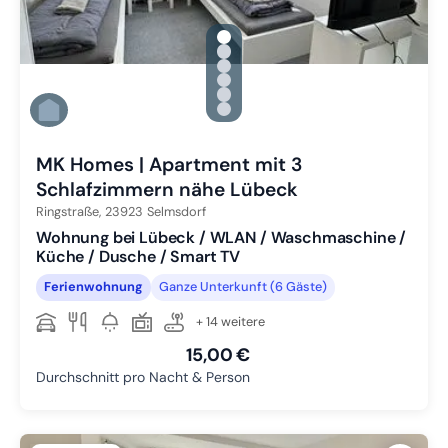
gallery.slide_selector
Zu Slide 1 wechseln
Zu Slide 2 wechseln
Zu Slide 3 wechseln
Zu Slide 4 wechseln
Zu Slide 5 wechseln
Zu Slide 6 wechseln
MK Homes | Apartment mit 3
Schlafzimmern nähe Lübeck
Ringstraße,
23923
Selmsdorf
Wohnung bei Lübeck / WLAN / Waschmaschine /
Küche / Dusche / Smart TV
Ferienwohnung
Ganze Unterkunft (6 Gäste)
+ 14 weitere
15,00 €
Durchschnitt pro Nacht & Person