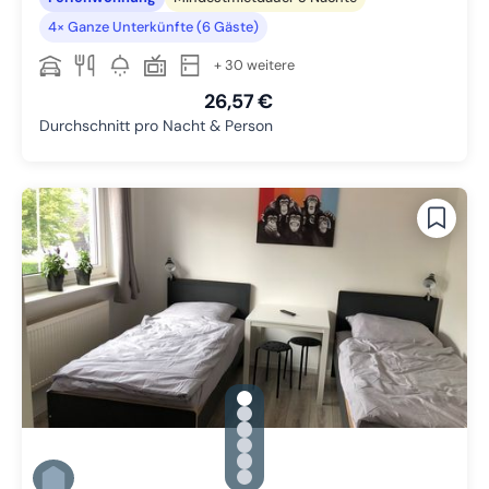
4× Ganze Unterkünfte (6 Gäste)
+ 30 weitere
26,57 €
Durchschnitt pro Nacht & Person
gallery.slide_selector
Zu Slide 1 wechseln
Zu Slide 2 wechseln
Zu Slide 3 wechseln
Zu Slide 4 wechseln
Zu Slide 5 wechseln