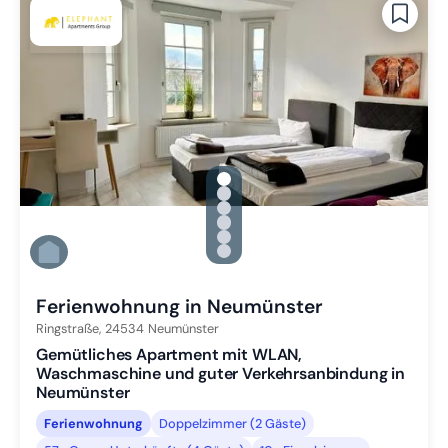
gallery.slide_selector
Zu Slide 1 wechseln
Zu Slide 2 wechseln
Zu Slide 3 wechseln
Zu Slide 4 wechseln
Zu Slide 5 wechseln
Zu Slide 6 wechseln
Ferienwohnung in Neumünster
Ringstraße,
24534
Neumünster
Gemütliches Apartment mit WLAN,
Waschmaschine und guter Verkehrsanbindung in
Neumünster
Ferienwohnung
Doppelzimmer (2 Gäste)