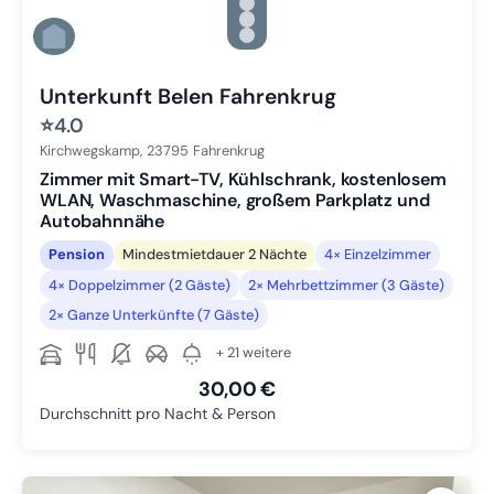
Zu Slide 3 wechseln
Zu Slide 4 wechseln
Zu Slide 5 wechseln
Zu Slide 6 wechseln
Unterkunft Belen Fahrenkrug
⭐
4.0
Kirchwegskamp,
23795
Fahrenkrug
Zimmer mit Smart-TV, Kühlschrank, kostenlosem
WLAN, Waschmaschine, großem Parkplatz und
Autobahnnähe
Pension
Mindestmietdauer 2 Nächte
4× Einzelzimmer
4× Doppelzimmer (2 Gäste)
2× Mehrbettzimmer (3 Gäste)
2× Ganze Unterkünfte (7 Gäste)
+ 21 weitere
30,00 €
Durchschnitt pro Nacht & Person