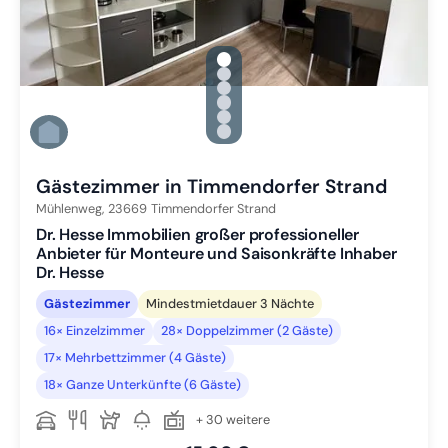
gallery.slide_selector
Zu Slide 1 wechseln
Zu Slide 2 wechseln
Zu Slide 3 wechseln
Zu Slide 4 wechseln
Zu Slide 5 wechseln
Zu Slide 6 wechseln
Gästezimmer in Timmendorfer Strand
Mühlenweg,
23669
Timmendorfer Strand
Dr. Hesse Immobilien großer professioneller
Anbieter für Monteure und Saisonkräfte Inhaber
Dr. Hesse
Gästezimmer
Mindestmietdauer 3 Nächte
16× Einzelzimmer
28× Doppelzimmer (2 Gäste)
17× Mehrbettzimmer (4 Gäste)
18× Ganze Unterkünfte (6 Gäste)
+ 30 weitere