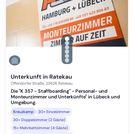
gallery.slide_selector
Zu Slide 1 wechseln
Zu Slide 2 wechseln
Zu Slide 3 wechseln
Zu Slide 4 wechseln
Zu Slide 5 wechseln
Zu Slide 6 wechseln
Unterkunft in Ratekau
Offendorfer Straße,
23626
Ratekau
Die "K 357 - Staffboarding" - Personal- und
Monteurzimmer und Unterkünfte" in Lübeck und
Umgebung.
Kreuzkamp
30× Einzelzimmer
30× Doppelzimmer (2 Gäste)
15× Mehrbettzimmer (4 Gäste)