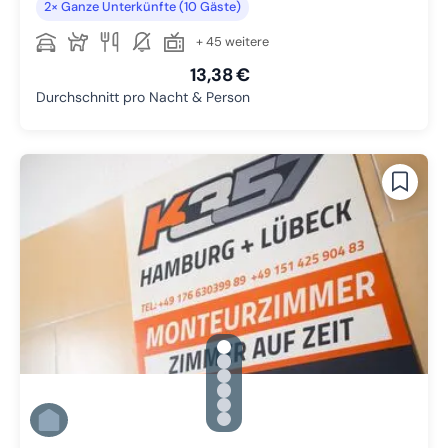
2× Ganze Unterkünfte (10 Gäste)
+ 45 weitere
13,38 €
Durchschnitt pro Nacht & Person
gallery.slide_selector
Zu Slide 1 wechseln
Zu Slide 2 wechseln
Zu Slide 3 wechseln
Zu Slide 4 wechseln
Zu Slide 5 wechseln
Zu Slide 6 wechseln