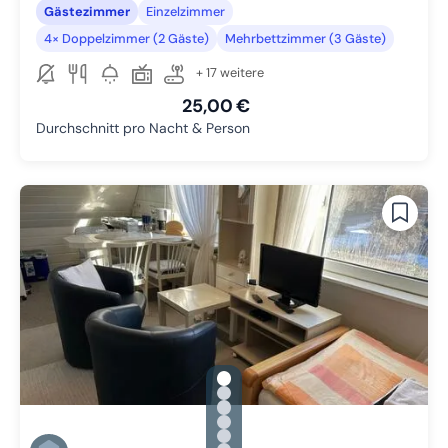
Gästezimmer
Einzelzimmer
4× Doppelzimmer (2 Gäste)
Mehrbettzimmer (3 Gäste)
+ 17 weitere
25,00 €
Durchschnitt pro Nacht & Person
gallery.slide_selector
Zu Slide 1 wechseln
Zu Slide 2 wechseln
Zu Slide 3 wechseln
Zu Slide 4 wechseln