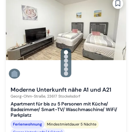
gallery.slide_selector
Zu Slide 1 wechseln
Zu Slide 2 wechseln
Zu Slide 3 wechseln
Zu Slide 4 wechseln
Zu Slide 5 wechseln
Zu Slide 6 wechseln
Moderne Unterkunft nähe A1 und A21
Georg-Ohm-Straße,
23617
Stockelsdorf
Apartment für bis zu 5 Personen mit Küche/
Badezimmer/ Smart-TV/ Waschmaschine/ WiFi/
Parkplatz
Ferienwohnung
Mindestmietdauer 5 Nächte