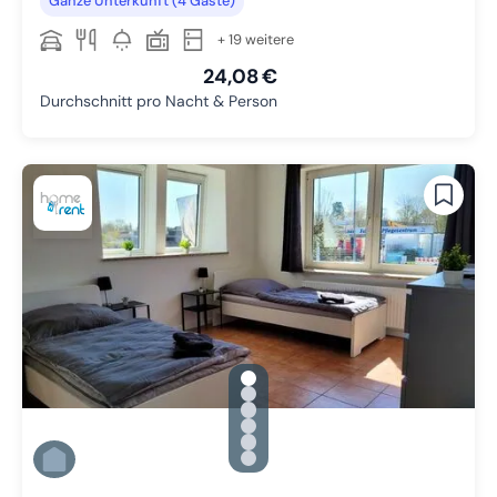
Ganze Unterkunft (4 Gäste)
+ 19 weitere
24,08 €
Durchschnitt pro Nacht & Person
gallery.slide_selector
Zu Slide 1 wechseln
Zu Slide 2 wechseln
Zu Slide 3 wechseln
Zu Slide 4 wechseln
Zu Slide 5 wechseln
Zu Slide 6 wechseln