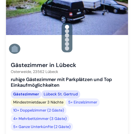
gallery.slide_selector
Zu Slide 1 wechseln
Zu Slide 2 wechseln
Zu Slide 3 wechseln
Zu Slide 4 wechseln
Zu Slide 5 wechseln
Zu Slide 6 wechseln
Gästezimmer in Lübeck
Osterweide,
23562
Lübeck
ruhige Gästezimmer mit Parkplätzen und Top
Einkaufmöglichkeiten
Gästezimmer
Lübeck St. Gertrud
Mindestmietdauer 3 Nächte
5× Einzelzimmer
10× Doppelzimmer (2 Gäste)
4× Mehrbettzimmer (3 Gäste)
5× Ganze Unterkünfte (2 Gäste)