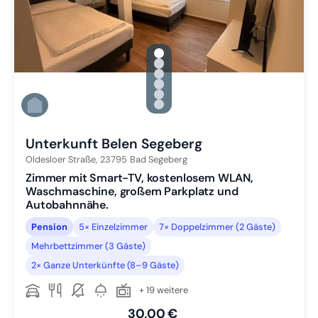
gallery.slide_selector
Zu Slide 1 wechseln
Zu Slide 2 wechseln
Zu Slide 3 wechseln
Zu Slide 4 wechseln
Zu Slide 5 wechseln
Zu Slide 6 wechseln
Unterkunft Belen Segeberg
Oldesloer Straße,
23795
Bad Segeberg
Zimmer mit Smart-TV, kostenlosem WLAN,
Waschmaschine, großem Parkplatz und
Autobahnnähe.
Pension
5× Einzelzimmer
7× Doppelzimmer (2 Gäste)
Mehrbettzimmer (3 Gäste)
2× Ganze Unterkünfte (8–9 Gäste)
+ 19 weitere
30,00 €