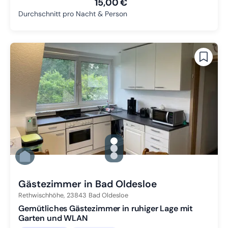
15,00 €
Durchschnitt pro Nacht & Person
gallery.slide_selector
Zu Slide 1 wechseln
Zu Slide 2 wechseln
Zu Slide 3 wechseln
Gästezimmer in Bad Oldesloe
Rethwischhöhe,
23843
Bad Oldesloe
Gemütliches Gästezimmer in ruhiger Lage mit
Garten und WLAN