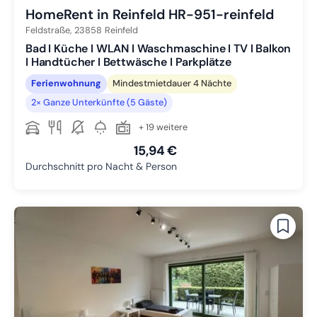
HomeRent in Reinfeld HR-951-reinfeld
Feldstraße,
23858
Reinfeld
Bad I Küche I WLAN I Waschmaschine I TV I Balkon
I Handtücher I Bettwäsche I Parkplätze
Ferienwohnung
Mindestmietdauer 4 Nächte
2× Ganze Unterkünfte (5 Gäste)
+ 19 weitere
15,94 €
Durchschnitt pro Nacht & Person