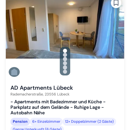
gallery.slide_selector
Zu Slide 1 wechseln
Zu Slide 2 wechseln
Zu Slide 3 wechseln
Zu Slide 4 wechseln
Zu Slide 5 wechseln
Zu Slide 6 wechseln
AD Apartments Lübeck
Rademacherstraße,
23556
Lübeck
- Apartments mit Badezimmer und Küche -
Parkplatz auf dem Gelände - Ruhige Lage -
Autobahn Nähe
Pension
6× Einzelzimmer
12× Doppelzimmer (2 Gäste)
Ganze Unterkunft (6 Gäste)