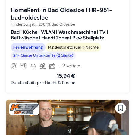
HomeRent in Bad Oldesloe I HR-951-
bad-oldesloe
Hindenburgstr.,
23843
Bad Oldesloe
Bad I Küche I WLAN I Waschmaschine I TV I
Bettwäsche I Handtücher I Pkw Stellplatz
Ferienwohnung
Mindestmietdauer 4 Nächte
24× Ganze Unterkünfte (2 Gäste)
+ 16 weitere
15,94 €
Durchschnitt pro Nacht & Person