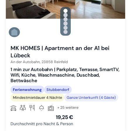
gallery.slide_selector
Zu Slide 1 wechseln
Zu Slide 2 wechseln
Zu Slide 3 wechseln
Zu Slide 4 wechseln
Zu Slide 5 wechseln
Zu Slide 6 wechseln
MK HOMES | Apartment an der A1 bei
Lübeck
An der Autobahn,
23858
Reinfeld
1 min zur Autobahn | Parkplatz, Terrasse, SmartTV,
Wifi, Küche, Waschmaschine, Duschbad,
Bettwäsche
Ferienwohnung
Stubbendorf
Mindestmietdauer 4 Nächte
Ganze Unterkunft (4 Gäste)
+ 25 weitere
19,25 €
Durchschnitt pro Nacht & Person