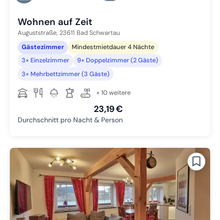
Zu Slide 6 wechseln
Wohnen auf Zeit
Auguststraße,
23611
Bad Schwartau
Gästezimmer
Mindestmietdauer 4 Nächte
3× Einzelzimmer
9× Doppelzimmer (2 Gäste)
3× Mehrbettzimmer (3 Gäste)
+ 10 weitere
23,19 €
Durchschnitt pro Nacht & Person