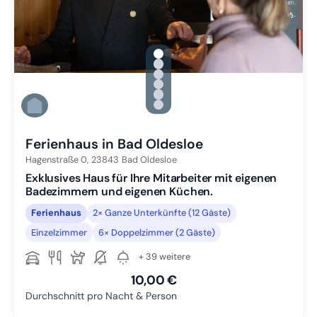
gallery.slide_selector
Zu Slide 1 wechseln
Zu Slide 2 wechseln
Zu Slide 3 wechseln
Zu Slide 4 wechseln
Zu Slide 5 wechseln
Zu Slide 6 wechseln
Ferienhaus in Bad Oldesloe
Hagenstraße 0,
23843
Bad Oldesloe
Exklusives Haus für Ihre Mitarbeiter mit eigenen
Badezimmern und eigenen Küchen.
Ferienhaus
2× Ganze Unterkünfte (12 Gäste)
Einzelzimmer
6× Doppelzimmer (2 Gäste)
+ 39 weitere
10,00 €
Durchschnitt pro Nacht & Person