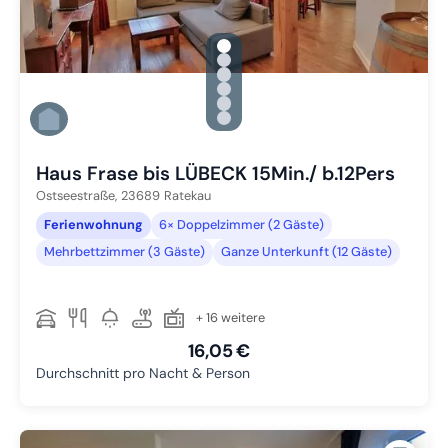
gallery.slide_selector
Zu Slide 1 wechseln
Zu Slide 2 wechseln
Zu Slide 3 wechseln
Zu Slide 4 wechseln
Zu Slide 5 wechseln
Zu Slide 6 wechseln
Haus Frase bis LÜBECK 15Min./ b.12Pers
Ostseestraße,
23689
Ratekau
Ferienwohnung
6× Doppelzimmer (2 Gäste)
Mehrbettzimmer (3 Gäste)
Ganze Unterkunft (12 Gäste)
+ 16 weitere
16,05 €
Durchschnitt pro Nacht & Person