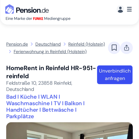
☰
Eine Marke der
Mediengruppe
Pension.de
Deutschland
Reinfeld (Holstein)
Ferienwohnung in Reinfeld (Holstein)
HomeRent in Reinfeld HR-951-
Unverbindlich
reinfeld
anfragen
Feldstraße 10,
23858
Reinfeld,
Deutschland
Bad I Küche I WLAN I
Waschmaschine I TV I Balkon I
Handtücher I Bettwäsche I
Parkplätze