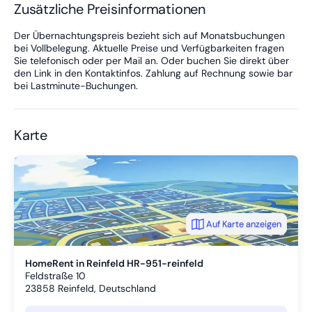
Zahlung:
Zusätzliche Preisinformationen
Bei HomeRent zahlen Sie per Rechnung nach der Buchung.
Der Übernachtungspreis bezieht sich auf Monatsbuchungen
Ausstattungsmerkmale unserer Unterkünfte:
bei Vollbelegung. Aktuelle Preise und Verfügbarkeiten fragen
* In jeder Unterkunft bieten wir Ihnen den vollen Komfort sowie
Sie telefonisch oder per Mail an. Oder buchen Sie direkt über
eine moderne, praktische Einrichtung.
den Link in den Kontaktinfos. Zahlung auf Rechnung sowie bar
* Grundausstattung in jeder unserer Unterkünfte:
bei Lastminute-Buchungen.
- Badezimmer
- Küche/Küchenzeile
- Schlafzimmer mit Einzelbetten, Schlafcouch,
Kleiderschrank/Kommode/Garderobe
Karte
- Handtücher, Bettwäsche
- Waschmaschine ist überwiegend vorhanden
- WLAN wird in fast allen Unterkünften kostenfrei zur
Verfügung gestellt
- TV
- Essbereich
- Reinigungsutensilien
Auf Karte anzeigen
Nähere Details entnehmen Sie bitte den Inseraten unserer
individuell eingerichteten Unterkünften (siehe Homepage).
HomeRent in Reinfeld HR-951-reinfeld
Feldstraße 10
Wir freuen uns, wenn wir Sie in unseren Unterkünften als Gäste
23858
Reinfeld, Deutschland
begrüßen dürfen.