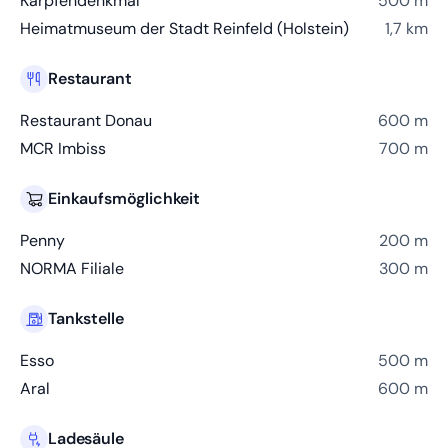
Karpfendenkmal
500 m
Heimatmuseum der Stadt Reinfeld (Holstein)
1,7 km
Restaurant
Restaurant Donau
600 m
MCR Imbiss
700 m
Einkaufsmöglichkeit
Penny
200 m
NORMA Filiale
300 m
Tankstelle
Esso
500 m
Aral
600 m
Ladesäule