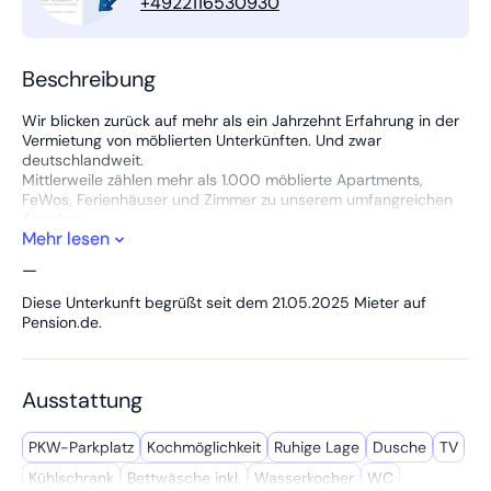
+4922116530930
Beschreibung
Wir blicken zurück auf mehr als ein Jahrzehnt Erfahrung in der
Vermietung von möblierten Unterkünften. Und zwar
deutschlandweit.
Mittlerweile zählen mehr als 1.000 möblierte Apartments,
FeWos, Ferienhäuser und Zimmer zu unserem umfangreichen
Angebot.
Mehr lesen
Alle Infos auf einen Blick:
—
Preise und Verfügbarkeiten:
Diese Unterkunft begrüßt seit dem 21.05.2025 Mieter auf
Tagesaktuelle Preise und Verfügbarkeiten entnehmen Sie bitte
Pension.de.
unserer Homepage.
Einen entsprechenden Link finden Sie in den Kontaktdaten
dieses Inserats.
Ausstattung
Direktbuchung über unsere Homepage: 24 Stunden (siehe Link
in Kontaktdaten).
PKW-Parkplatz
Kochmöglich­keit
Ruhige Lage
Dusche
TV
Wählen Sie dort die gewünschte Unterkunft, hinterlegen Sie
alle Infos im Anreiseformular und erhalten Sie zeitnah ein
Kühl­schrank
Bettwäsche inkl.
Wasserkocher
WC