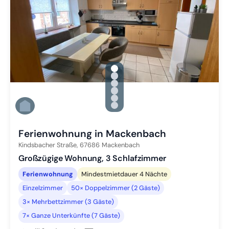
gallery.slide_selector
Zu Slide 1 wechseln
Zu Slide 2 wechseln
Zu Slide 3 wechseln
Zu Slide 4 wechseln
Zu Slide 5 wechseln
Zu Slide 6 wechseln
Ferienwohnung in Mackenbach
Kindsbacher Straße,
67686
Mackenbach
Großzügige Wohnung, 3 Schlafzimmer
Ferienwohnung
Mindestmietdauer 4 Nächte
Einzelzimmer
50× Doppelzimmer (2 Gäste)
3× Mehrbettzimmer (3 Gäste)
7× Ganze Unterkünfte (7 Gäste)