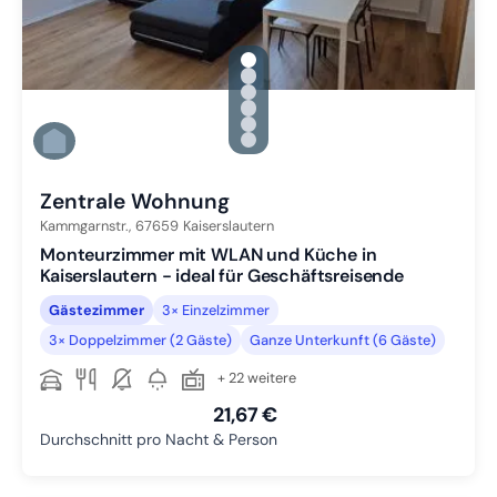
gallery.slide_selector
Zu Slide 1 wechseln
Zu Slide 2 wechseln
Zu Slide 3 wechseln
Zu Slide 4 wechseln
Zu Slide 5 wechseln
Zu Slide 6 wechseln
Zentrale Wohnung
Kammgarnstr.,
67659
Kaiserslautern
Monteurzimmer mit WLAN und Küche in
Kaiserslautern - ideal für Geschäftsreisende
Gästezimmer
3× Einzelzimmer
3× Doppelzimmer (2 Gäste)
Ganze Unterkunft (6 Gäste)
+ 22 weitere
21,67 €
Durchschnitt pro Nacht & Person