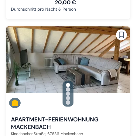
20,00 €
Durchschnitt pro Nacht & Person
gallery.slide_selector
Zu Slide 1 wechseln
Zu Slide 2 wechseln
Zu Slide 3 wechseln
Zu Slide 4 wechseln
Zu Slide 5 wechseln
APARTMENT-FERIENWOHNUNG
MACKENBACH
Kindsbacher Straße,
67686
Mackenbach