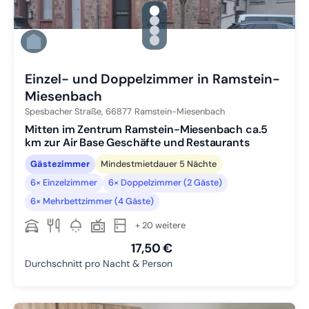
gallery.slide_selector
Zu Slide 1 wechseln
Zu Slide 2 wechseln
Zu Slide 3 wechseln
Zu Slide 4 wechseln
Einzel- und Doppelzimmer in Ramstein-
Miesenbach
Spesbacher Straße,
66877
Ramstein-Miesenbach
Mitten im Zentrum Ramstein-Miesenbach ca.5
km zur Air Base Geschäfte und Restaurants
Gästezimmer
Mindestmietdauer 5 Nächte
6× Einzelzimmer
6× Doppelzimmer (2 Gäste)
6× Mehrbettzimmer (4 Gäste)
+ 20 weitere
17,50 €
Durchschnitt pro Nacht & Person