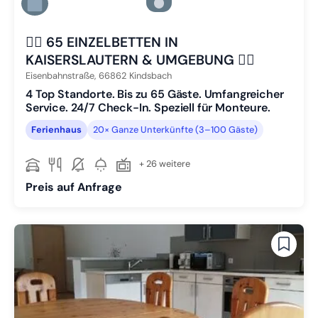
Zu Slide 5 wechseln
Zu Slide 6 wechseln
👷‍♂️ 65 EINZELBETTEN IN
KAISERSLAUTERN & UMGEBUNG 👷‍♂️
Eisenbahnstraße,
66862
Kindsbach
4 Top Standorte. Bis zu 65 Gäste. Umfangreicher
Service. 24/7 Check-In. Speziell für Monteure.
Ferienhaus
20× Ganze Unterkünfte (3–100 Gäste)
+ 26 weitere
Preis auf Anfrage