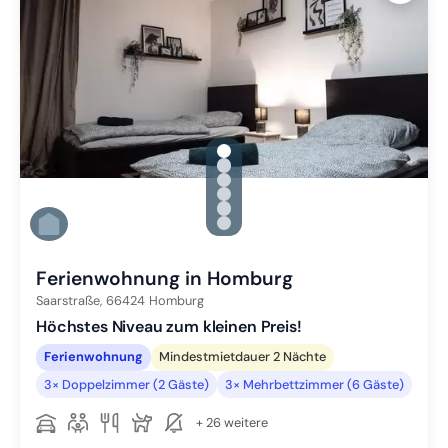
gallery.slide_selector
Zu Slide 1 wechseln
Zu Slide 2 wechseln
Zu Slide 3 wechseln
Zu Slide 4 wechseln
Zu Slide 5 wechseln
Zu Slide 6 wechseln
Ferienwohnung in Homburg
Saarstraße,
66424
Homburg
Höchstes Niveau zum kleinen Preis!
Ferienwohnung
Mindestmietdauer 2 Nächte
3× Doppelzimmer (2 Gäste)
3× Mehrbettzimmer (6 Gäste)
+ 26 weitere