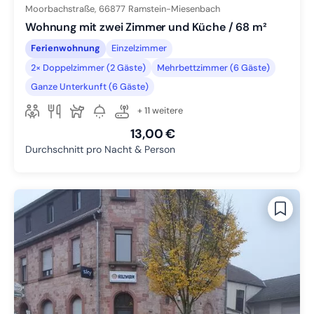
Moorbachstraße,
66877
Ramstein-Miesenbach
Wohnung mit zwei Zimmer und Küche / 68 m²
Ferienwohnung
Einzelzimmer
2× Doppelzimmer (2 Gäste)
Mehrbettzimmer (6 Gäste)
Ganze Unterkunft (6 Gäste)
+ 11 weitere
13,00 €
Durchschnitt pro Nacht & Person