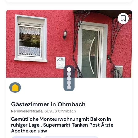
gallery.slide_selector
Zu Slide 1 wechseln
Zu Slide 2 wechseln
Zu Slide 3 wechseln
Zu Slide 4 wechseln
Zu Slide 5 wechseln
Gästezimmer in Ohmbach
Rennweilerstraße,
66903
Ohmbach
Gemütliche Monteurwohnungmit Balkon in
ruhiger Lage . Supermarkt Tanken Post Ärzte
Apotheken usw