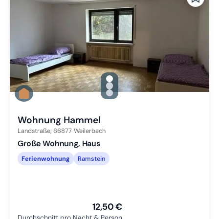
gallery.slide_selector
Zu Slide 1 wechseln
Zu Slide 2 wechseln
Zu Slide 3 wechseln
Wohnung Hammel
Landstraße,
66877
Weilerbach
Große Wohnung, Haus
Ferienwohnung
Ramstein
12,50 €
Durchschnitt pro Nacht & Person