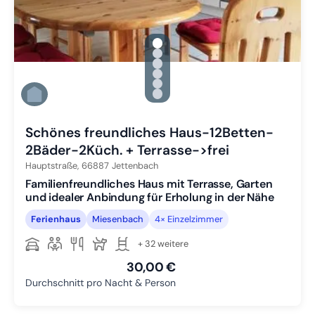
gallery.slide_selector
Zu Slide 1 wechseln
Zu Slide 2 wechseln
Zu Slide 3 wechseln
Zu Slide 4 wechseln
Zu Slide 5 wechseln
Zu Slide 6 wechseln
Schönes freundliches Haus-12Betten-
2Bäder-2Küch. + Terrasse->frei
Hauptstraße,
66887
Jettenbach
Familienfreundliches Haus mit Terrasse, Garten
und idealer Anbindung für Erholung in der Nähe
Ferienhaus
Miesenbach
4× Einzelzimmer
+ 32 weitere
30,00 €
Durchschnitt pro Nacht & Person