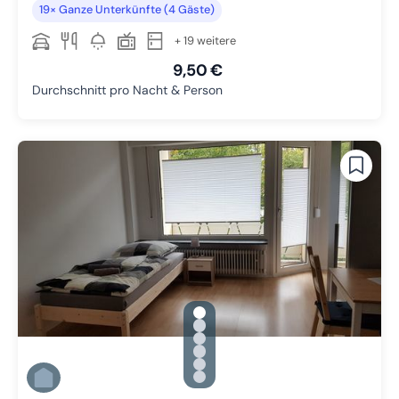
19× Ganze Unterkünfte (4 Gäste)
+ 19 weitere
9,50 €
Durchschnitt pro Nacht & Person
gallery.slide_selector
Zu Slide 1 wechseln
Zu Slide 2 wechseln
Zu Slide 3 wechseln
Zu Slide 4 wechseln
Zu Slide 5 wechseln
Zu Slide 6 wechseln