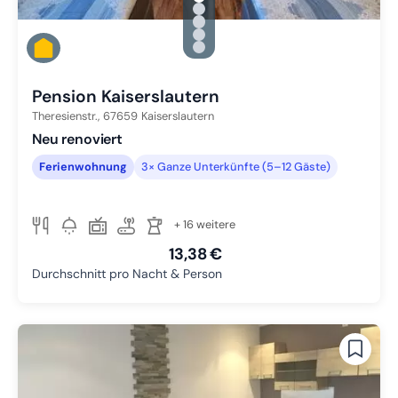
Zu Slide 1 wechseln
Zu Slide 2 wechseln
Zu Slide 3 wechseln
Zu Slide 4 wechseln
Zu Slide 5 wechseln
Pension Kaiserslautern
Theresienstr.,
67659
Kaiserslautern
Neu renoviert
Ferienwohnung
3× Ganze Unterkünfte (5–12 Gäste)
+ 16 weitere
13,38 €
Durchschnitt pro Nacht & Person