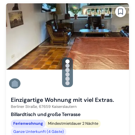
gallery.slide_selector
Zu Slide 1 wechseln
Zu Slide 2 wechseln
Zu Slide 3 wechseln
Zu Slide 4 wechseln
Zu Slide 5 wechseln
Zu Slide 6 wechseln
Einzigartige Wohnung mit viel Extras.
Berliner Straße,
67659
Kaiserslautern
Billardtisch und große Terrasse
Ferienwohnung
Mindestmietdauer 2 Nächte
Ganze Unterkunft (4 Gäste)