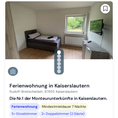
gallery.slide_selector
Zu Slide 1 wechseln
Zu Slide 2 wechseln
Zu Slide 3 wechseln
Zu Slide 4 wechseln
Zu Slide 5 wechseln
Zu Slide 6 wechseln
Ferienwohnung in Kaiserslautern
Rudolf-Breitscheidstr,
67655
Kaiserslautern
Die Nr.1 der Monteurunterkünfte in Kaiserslautern.
Ferienwohnung
Mindestmietdauer 7 Nächte
5× Einzelzimmer
2× Doppelzimmer (2 Gäste)