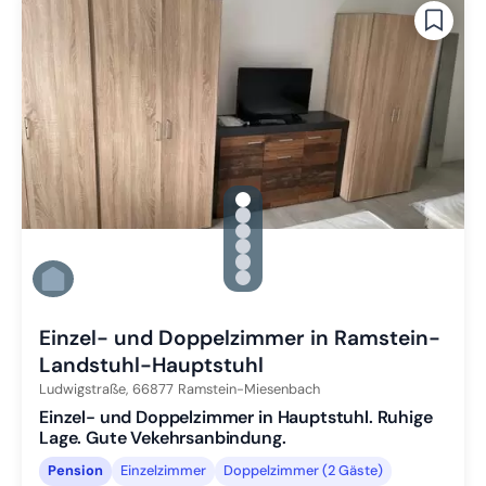
gallery.slide_selector
Zu Slide 1 wechseln
Zu Slide 2 wechseln
Zu Slide 3 wechseln
Zu Slide 4 wechseln
Zu Slide 5 wechseln
Zu Slide 6 wechseln
Einzel- und Doppelzimmer in Ramstein-
Landstuhl-Hauptstuhl
Ludwigstraße,
66877
Ramstein-Miesenbach
Einzel- und Doppelzimmer in Hauptstuhl. Ruhige
Lage. Gute Vekehrsanbindung.
Pension
Einzelzimmer
Doppelzimmer (2 Gäste)