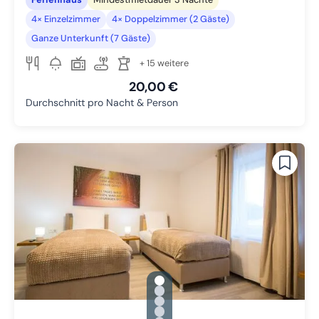
4× Einzelzimmer
4× Doppelzimmer (2 Gäste)
Ganze Unterkunft (7 Gäste)
+ 15 weitere
20,00 €
Durchschnitt pro Nacht & Person
gallery.slide_selector
Zu Slide 1 wechseln
Zu Slide 2 wechseln
Zu Slide 3 wechseln