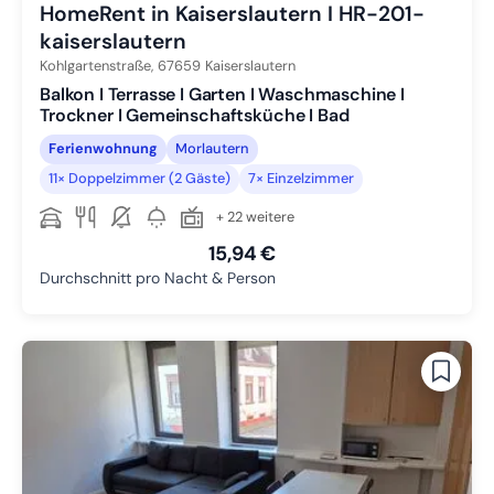
HomeRent in Kaiserslautern I HR-201-
kaiserslautern
Kohlgartenstraße,
67659
Kaiserslautern
Balkon I Terrasse I Garten I Waschmaschine I
Trockner I Gemeinschaftsküche I Bad
Ferienwohnung
Morlautern
11× Doppelzimmer (2 Gäste)
7× Einzelzimmer
+ 22 weitere
15,94 €
Durchschnitt pro Nacht & Person