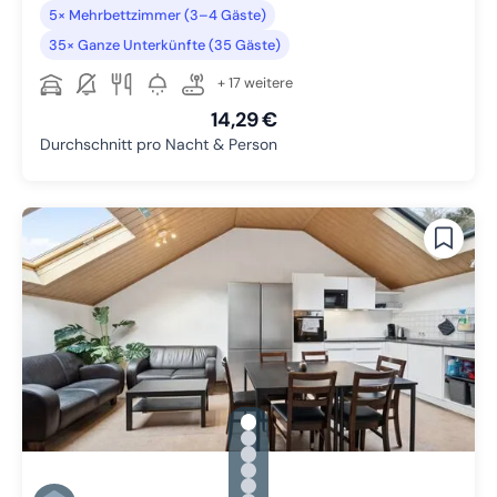
5× Mehrbettzimmer (3–4 Gäste)
35× Ganze Unterkünfte (35 Gäste)
+ 17 weitere
14,29 €
Durchschnitt pro Nacht & Person
gallery.slide_selector
Zu Slide 1 wechseln
Zu Slide 2 wechseln
Zu Slide 3 wechseln
Zu Slide 4 wechseln