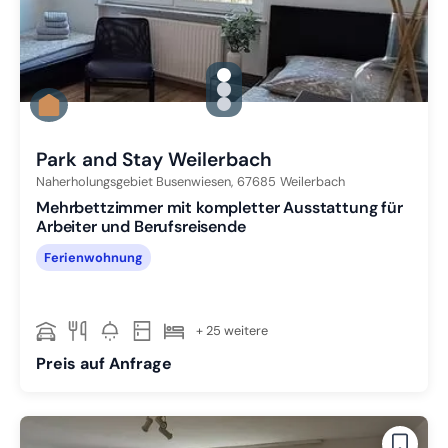
gallery.slide_selector
Zu Slide 1 wechseln
Zu Slide 2 wechseln
Zu Slide 3 wechseln
Park and Stay Weilerbach
Naherholungsgebiet Busenwiesen,
67685
Weilerbach
Mehrbettzimmer mit kompletter Ausstattung für
Arbeiter und Berufsreisende
Ferienwohnung
+ 25 weitere
Preis auf Anfrage