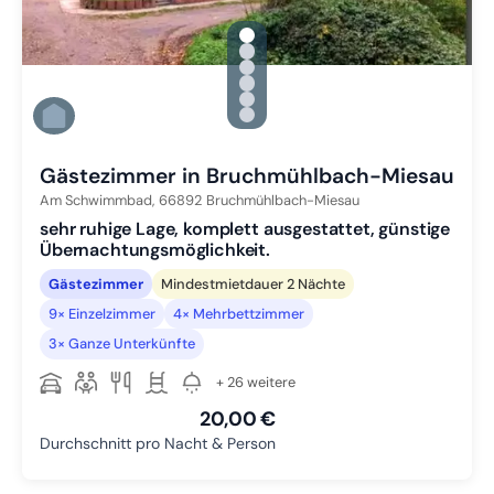
gallery.slide_selector
Zu Slide 1 wechseln
Zu Slide 2 wechseln
Zu Slide 3 wechseln
Zu Slide 4 wechseln
Zu Slide 5 wechseln
Zu Slide 6 wechseln
Gästezimmer in Bruchmühlbach-Miesau
Am Schwimmbad,
66892
Bruchmühlbach-Miesau
sehr ruhige Lage, komplett ausgestattet, günstige
Übernachtungsmöglichkeit.
Gästezimmer
Mindestmietdauer 2 Nächte
9× Einzelzimmer
4× Mehrbettzimmer
3× Ganze Unterkünfte
+ 26 weitere
20,00 €
Durchschnitt pro Nacht & Person