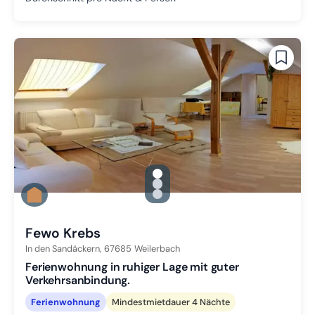
gallery.slide_selector
Zu Slide 1 wechseln
Zu Slide 2 wechseln
Zu Slide 3 wechseln
Fewo Krebs
In den Sandäckern,
67685
Weilerbach
Ferienwohnung in ruhiger Lage mit guter
Verkehrsanbindung.
Ferienwohnung
Mindestmietdauer 4 Nächte