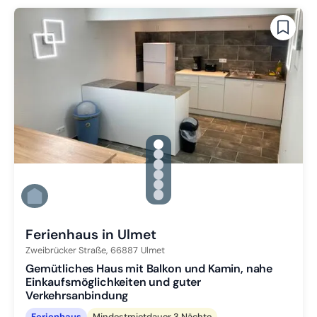
gallery.slide_selector
Zu Slide 1 wechseln
Zu Slide 2 wechseln
Zu Slide 3 wechseln
Zu Slide 4 wechseln
Zu Slide 5 wechseln
Zu Slide 6 wechseln
Ferienhaus in Ulmet
Zweibrücker Straße,
66887
Ulmet
Gemütliches Haus mit Balkon und Kamin, nahe
Einkaufsmöglichkeiten und guter
Verkehrsanbindung
Ferienhaus
Mindestmietdauer 3 Nächte