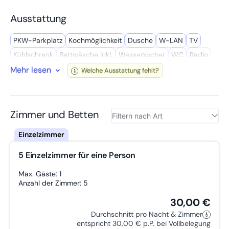
Unser Motto lautet: Hotelniveau zum Monteurpreis
Ausstattung
Frische und natürlich saubere Bettwäsche sowie Handtücher
samt eines kleinen Presentkorbs erwarten Sie bei Ihrer Ankunft.
Wir freuen uns auf Ihre Anfrage und Ihren Aufenthalt.
PKW-Parkplatz
Kochmöglich­keit
Dusche
W-LAN
TV
Buchbar von 1-100 Personen
Wir sprechen Deutsch, Englisch und Polnisch
Kühl­schrank
Bettwäsche inkl.
Wasserkocher
WC
Radio
Mehr lesen
Getrennte Betten
Handtücher inkl.
Raucher
Terrasse
Welche Ausstattung fehlt?
Doppelbett
Privates Bad
Mikro­welle
Wasch­maschine
Zimmer und Betten
5 Einzelzimmer für eine Person
Max. Gäste: 1
Anzahl der Zimmer: 5
30,00 €
Durchschnitt pro Nacht & Zimmer
entspricht 30,00 € p.P. bei Vollbelegung