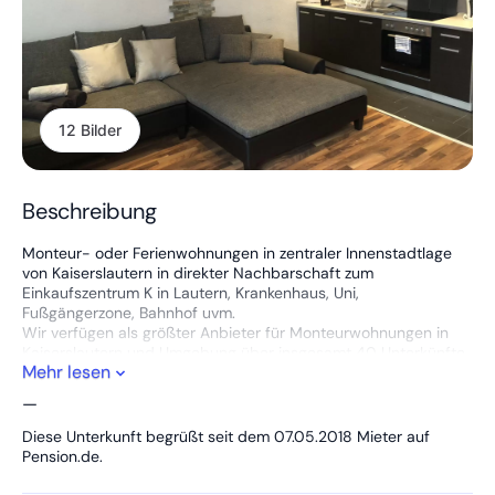
12 Bilder
Beschreibung
Monteur- oder Ferienwohnungen in zentraler Innenstadtlage
von Kaiserslautern in direkter Nachbarschaft zum
Einkaufszentrum K in Lautern, Krankenhaus, Uni,
Fußgängerzone, Bahnhof uvm.
Wir verfügen als größter Anbieter für Monteurwohnungen in
Kaiserslautern und Umgebung über insgesamt 40 Unterkünfte
Mehr lesen
von Standard bis Premium - in verschiedenen Preisklassen
sowie Größen 1ZKB 30qm - 4ZKB 95qm.
—
Da wir allen Gästen ein Maximum an Qualität bieten wollen
besteht jede der Wohnungen aus hochwertigen
Diese Unterkunft begrüßt seit dem 07.05.2018 Mieter auf
Schlafmöglichkeiten, separatem Duschbad, vollwertige Küche,
Pension.de.
ausreichend Staumöglichkeiten, Waschmaschine, TV mit
int.Sendern sowie W-Lan und Parkmöglichkeiten.