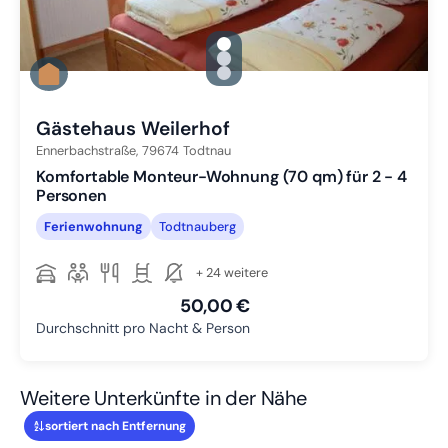
gallery.slide_selector
Zu Slide 1 wechseln
Zu Slide 2 wechseln
Zu Slide 3 wechseln
Gästehaus Weilerhof
Ennerbachstraße,
79674
Todtnau
Komfortable Monteur-Wohnung (70 qm) für 2 - 4
Personen
Ferienwohnung
Todtnauberg
+ 24 weitere
50,00 €
Durchschnitt pro Nacht & Person
Weitere Unterkünfte in der Nähe
sortiert nach Entfernung