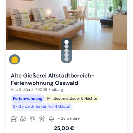
gallery.slide_selector
Zu Slide 1 wechseln
Zu Slide 2 wechseln
Zu Slide 3 wechseln
Zu Slide 4 wechseln
Zu Slide 5 wechseln
Alte Gießerei Altstadtbereich-
Ferienwohnung Osswald
Alte Gießerei,
79098
Freiburg
Ferienwohnung
Mindestmietdauer 5 Nächte
3× Ganze Unterkünfte (4 Gäste)
+ 23 weitere
25,00 €