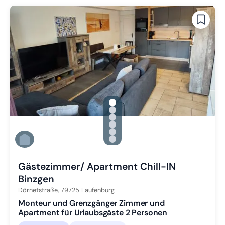
gallery.slide_selector
Zu Slide 1 wechseln
Zu Slide 2 wechseln
Zu Slide 3 wechseln
Zu Slide 4 wechseln
Zu Slide 5 wechseln
Zu Slide 6 wechseln
Gästezimmer/ Apartment Chill-IN
Binzgen
Dörnetstraße,
79725
Laufenburg
Monteur und Grenzgänger Zimmer und
Apartment für Urlaubsgäste 2 Personen