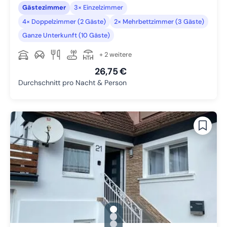
Gästezimmer
3× Einzelzimmer
4× Doppelzimmer (2 Gäste)
2× Mehrbettzimmer (3 Gäste)
Ganze Unterkunft (10 Gäste)
+ 2 weitere
26,75 €
Durchschnitt pro Nacht & Person
gallery.slide_selector
Zu Slide 1 wechseln
Zu Slide 2 wechseln