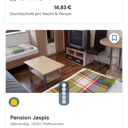
14,83 €
Durchschnitt pro Nacht & Person
gallery.slide_selector
Zu Slide 1 wechseln
Zu Slide 2 wechseln
Zu Slide 3 wechseln
Zu Slide 4 wechseln
Zu Slide 5 wechseln
Pension Jaspis
Weinstraße,
79292
Pfaffenweiler