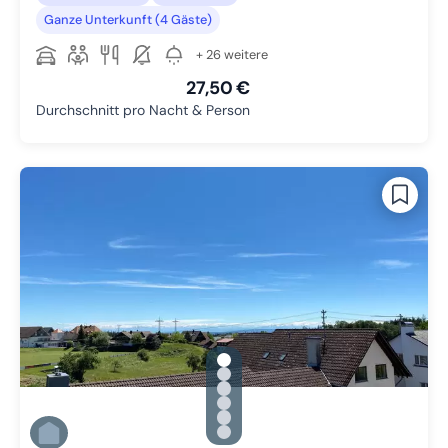
Ganze Unterkunft (4 Gäste)
+ 26 weitere
27,50 €
Durchschnitt pro Nacht & Person
gallery.slide_selector
Zu Slide 1 wechseln
Zu Slide 2 wechseln
Zu Slide 3 wechseln
Zu Slide 4 wechseln
Zu Slide 5 wechseln
Zu Slide 6 wechseln