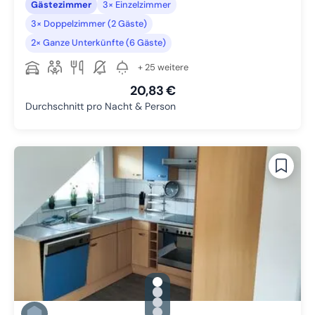
Gästezimmer
3× Einzelzimmer
3× Doppelzimmer (2 Gäste)
2× Ganze Unterkünfte (6 Gäste)
+ 25 weitere
20,83 €
Durchschnitt pro Nacht & Person
gallery.slide_selector
Zu Slide 1 wechseln
Zu Slide 2 wechseln
Zu Slide 3 wechseln