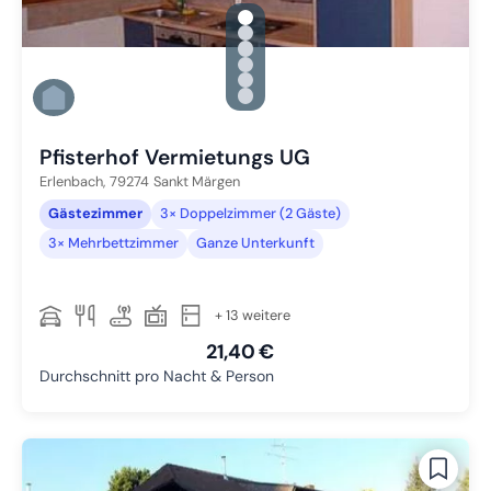
gallery.slide_selector
Zu Slide 1 wechseln
Zu Slide 2 wechseln
Zu Slide 3 wechseln
Zu Slide 4 wechseln
Zu Slide 5 wechseln
Zu Slide 6 wechseln
Pfisterhof Vermietungs UG
Erlenbach,
79274
Sankt Märgen
Gästezimmer
3× Doppelzimmer (2 Gäste)
3× Mehrbettzimmer
Ganze Unterkunft
+ 13 weitere
21,40 €
Durchschnitt pro Nacht & Person