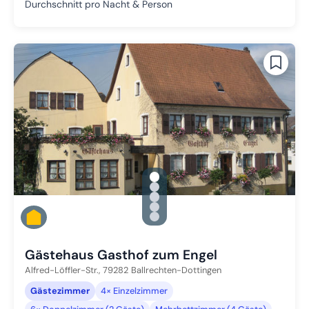
Durchschnitt pro Nacht & Person
gallery.slide_selector
Zu Slide 1 wechseln
Zu Slide 2 wechseln
Zu Slide 3 wechseln
Zu Slide 4 wechseln
Zu Slide 5 wechseln
Gästehaus Gasthof zum Engel
Alfred-Löffler-Str.,
79282
Ballrechten-Dottingen
Gästezimmer
4× Einzelzimmer