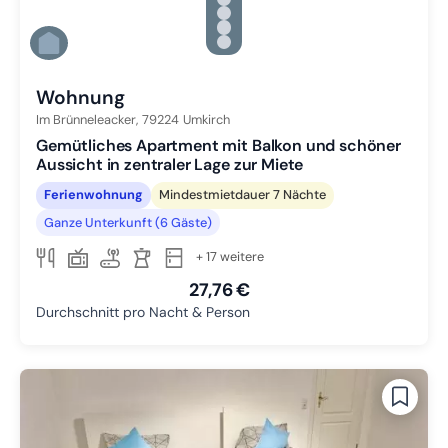
Zu Slide 2 wechseln
Zu Slide 3 wechseln
Zu Slide 4 wechseln
Zu Slide 5 wechseln
Zu Slide 6 wechseln
Wohnung
Im Brünneleacker,
79224
Umkirch
Gemütliches Apartment mit Balkon und schöner
Aussicht in zentraler Lage zur Miete
Ferienwohnung
Mindestmietdauer 7 Nächte
Ganze Unterkunft (6 Gäste)
+ 17 weitere
27,76 €
Durchschnitt pro Nacht & Person