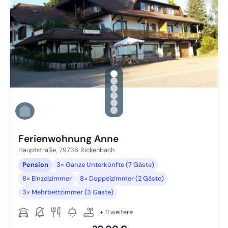
gallery.slide_selector
Zu Slide 1 wechseln
Zu Slide 2 wechseln
Zu Slide 3 wechseln
Zu Slide 4 wechseln
Zu Slide 5 wechseln
Zu Slide 6 wechseln
Ferienwohnung Anne
Hauptstraße,
79736
Rickenbach
Pension
3× Ganze Unterkünfte (7 Gäste)
8× Einzelzimmer
8× Doppelzimmer (2 Gäste)
3× Mehrbettzimmer (3 Gäste)
+ 11 weitere