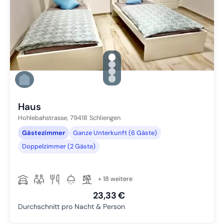
gallery.slide_selector
Zu Slide 1 wechseln
Zu Slide 2 wechseln
Zu Slide 3 wechseln
Zu Slide 4 wechseln
Haus
Hohlebahstrasse,
79418
Schliengen
Gästezimmer
Ganze Unterkunft (6 Gäste)
Doppelzimmer (2 Gäste)
+ 18 weitere
23,33 €
Durchschnitt pro Nacht & Person