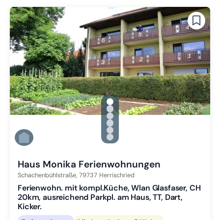
gallery.slide_selector
Zu Slide 1 wechseln
Zu Slide 2 wechseln
Zu Slide 3 wechseln
Zu Slide 4 wechseln
Zu Slide 5 wechseln
Zu Slide 6 wechseln
Haus Monika Ferienwohnungen
Schachenbühlstraße,
79737
Herrischried
Ferienwohn. mit kompl.Küche, Wlan Glasfaser, CH
20km, ausreichend Parkpl. am Haus, TT, Dart,
Kicker.