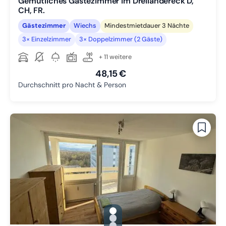
Gemütliches Gästezimmer im Dreiländereck D,
CH, FR.
Gästezimmer
Wiechs
Mindestmietdauer 3 Nächte
3× Einzelzimmer
3× Doppelzimmer (2 Gäste)
+ 11 weitere
48,15 €
Durchschnitt pro Nacht & Person
gallery.slide_selector
Zu Slide 1 wechseln