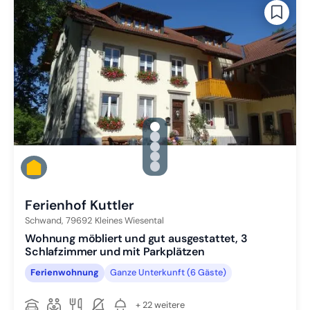
gallery.slide_selector
Zu Slide 1 wechseln
Zu Slide 2 wechseln
Zu Slide 3 wechseln
Zu Slide 4 wechseln
Zu Slide 5 wechseln
Ferienhof Kuttler
Schwand,
79692
Kleines Wiesental
Wohnung möbliert und gut ausgestattet, 3
Schlafzimmer und mit Parkplätzen
Ferienwohnung
Ganze Unterkunft (6 Gäste)
+ 22 weitere