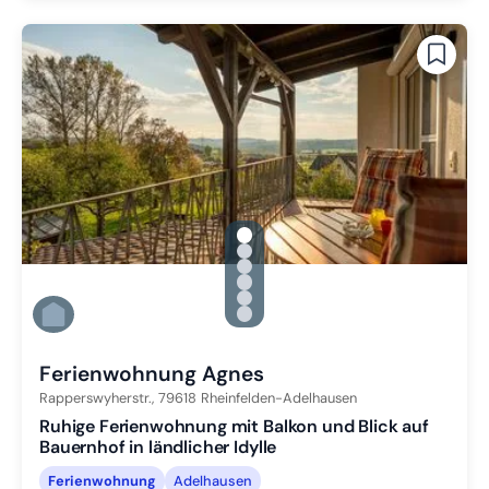
gallery.slide_selector
Zu Slide 1 wechseln
Zu Slide 2 wechseln
Zu Slide 3 wechseln
Zu Slide 4 wechseln
Zu Slide 5 wechseln
Zu Slide 6 wechseln
Ferienwohnung Agnes
Rapperswyherstr.,
79618
Rheinfelden-Adelhausen
Ruhige Ferienwohnung mit Balkon und Blick auf
Bauernhof in ländlicher Idylle
Ferienwohnung
Adelhausen