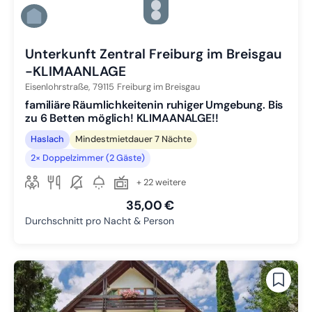
Zu Slide 4 wechseln
Zu Slide 5 wechseln
Zu Slide 6 wechseln
Unterkunft Zentral Freiburg im Breisgau
-KLIMAANLAGE
Eisenlohrstraße,
79115
Freiburg im Breisgau
familiäre Räumlichkeitenin ruhiger Umgebung. Bis
zu 6 Betten möglich! KLIMAANALGE!!
Haslach
Mindestmietdauer 7 Nächte
2× Doppelzimmer (2 Gäste)
+ 22 weitere
35,00 €
Durchschnitt pro Nacht & Person