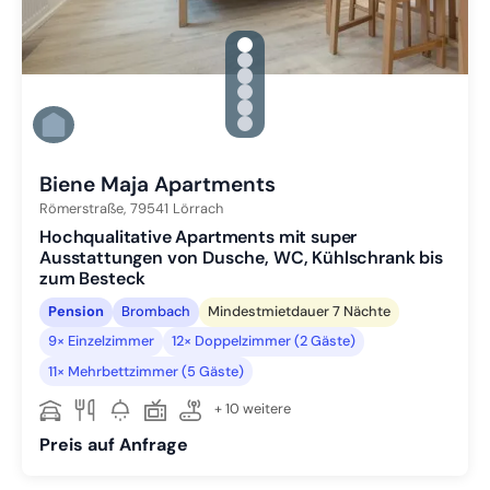
gallery.slide_selector
Zu Slide 1 wechseln
Zu Slide 2 wechseln
Zu Slide 3 wechseln
Zu Slide 4 wechseln
Zu Slide 5 wechseln
Zu Slide 6 wechseln
Biene Maja Apartments
Römerstraße,
79541
Lörrach
Hochqualitative Apartments mit super
Ausstattungen von Dusche, WC, Kühlschrank bis
zum Besteck
Pension
Brombach
Mindestmietdauer 7 Nächte
9× Einzelzimmer
12× Doppelzimmer (2 Gäste)
11× Mehrbettzimmer (5 Gäste)
+ 10 weitere
Preis auf Anfrage