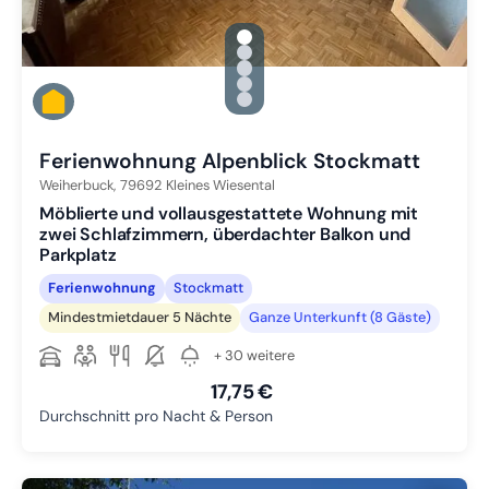
gallery.slide_selector
Zu Slide 1 wechseln
Zu Slide 2 wechseln
Zu Slide 3 wechseln
Zu Slide 4 wechseln
Zu Slide 5 wechseln
Ferienwohnung Alpenblick Stockmatt
Weiherbuck,
79692
Kleines Wiesental
Möblierte und vollausgestattete Wohnung mit
zwei Schlafzimmern, überdachter Balkon und
Parkplatz
Ferienwohnung
Stockmatt
Mindestmietdauer 5 Nächte
Ganze Unterkunft (8 Gäste)
+ 30 weitere
17,75 €
Durchschnitt pro Nacht & Person