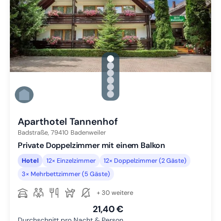
gallery.slide_selector
Zu Slide 1 wechseln
Zu Slide 2 wechseln
Zu Slide 3 wechseln
Zu Slide 4 wechseln
Zu Slide 5 wechseln
Zu Slide 6 wechseln
Aparthotel Tannenhof
Badstraße,
79410
Badenweiler
Private Doppelzimmer mit einem Balkon
Hotel
12× Einzelzimmer
12× Doppelzimmer (2 Gäste)
3× Mehrbettzimmer (5 Gäste)
+ 30 weitere
21,40 €
Durchschnitt pro Nacht & Person