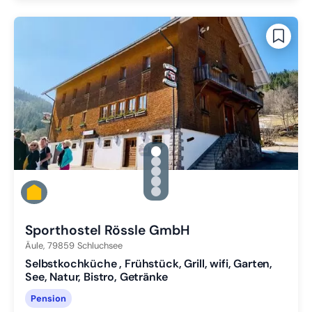
gallery.slide_selector
Zu Slide 1 wechseln
Zu Slide 2 wechseln
Zu Slide 3 wechseln
Zu Slide 4 wechseln
Zu Slide 5 wechseln
Sporthostel Rössle GmbH
Äule,
79859
Schluchsee
Selbstkochküche , Frühstück, Grill, wifi, Garten,
See, Natur, Bistro, Getränke
Pension