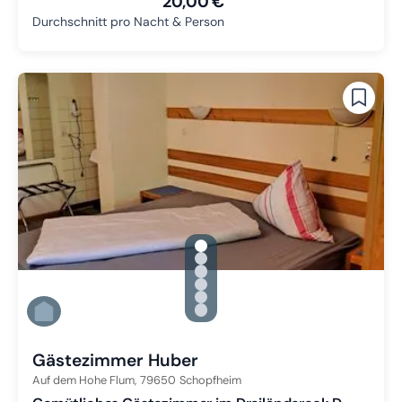
20,00 €
Durchschnitt pro Nacht & Person
gallery.slide_selector
Zu Slide 1 wechseln
Zu Slide 2 wechseln
Zu Slide 3 wechseln
Zu Slide 4 wechseln
Zu Slide 5 wechseln
Zu Slide 6 wechseln
Gästezimmer Huber
Auf dem Hohe Flum,
79650
Schopfheim