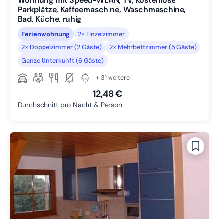
Wohnung mit Speed-WLAN, TV, kostenlose
Parkplätze, Kaffeemaschine, Waschmaschine,
Bad, Küche, ruhig
Ferienwohnung
2× Einzelzimmer
2× Doppelzimmer (2 Gäste)
2× Mehrbettzimmer (5 Gäste)
Ganze Unterkunft (6 Gäste)
+ 31 weitere
12,48 €
Durchschnitt pro Nacht & Person