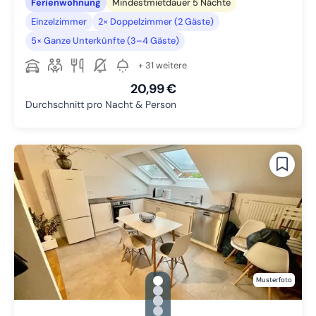
Ferienwohnung
Mindestmietdauer 5 Nächte
Einzelzimmer
2× Doppelzimmer (2 Gäste)
5× Ganze Unterkünfte (3–4 Gäste)
+ 31 weitere
20,99 €
Durchschnitt pro Nacht & Person
gallery.slide_selector
Musterfoto
Zu Slide 1 wechseln
Zu Slide 2 wechseln
Zu Slide 3 wechseln