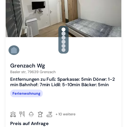
gallery.slide_selector
Zu Slide 1 wechseln
Zu Slide 2 wechseln
Zu Slide 3 wechseln
Zu Slide 4 wechseln
Zu Slide 5 wechseln
Zu Slide 6 wechseln
Grenzach Wg
Basler str,
79639
Grenzach
Entfernungen zu Fuß: Sparkasse: 5min Döner: 1-2
min Bahnhof: 7min Lidil: 5-10min Bäcker: 5min
Ferienwohnung
+ 10 weitere
Preis auf Anfrage