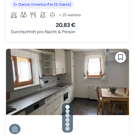
2× Ganze Unterkünfte (6 Gäste)
+ 25 weitere
20,83 €
Durchschnitt pro Nacht & Person
gallery.slide_selector
Zu Slide 1 wechseln
Zu Slide 2 wechseln
Zu Slide 3 wechseln
Zu Slide 4 wechseln
Zu Slide 5 wechseln
Zu Slide 6 wechseln