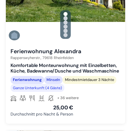
gallery.slide_selector
Zu Slide 1 wechseln
Zu Slide 2 wechseln
Zu Slide 3 wechseln
Zu Slide 4 wechseln
Zu Slide 5 wechseln
Zu Slide 6 wechseln
Ferienwohnung Alexandra
Rapperswyherstr.,
79618
Rheinfelden
Komfortable Monteurwohnung mit Einzelbetten,
Küche, Badewanne/Dusche und Waschmaschine
Ferienwohnung
Minseln
Mindestmietdauer 3 Nächte
Ganze Unterkunft (4 Gäste)
+ 36 weitere
25,00 €
Durchschnitt pro Nacht & Person