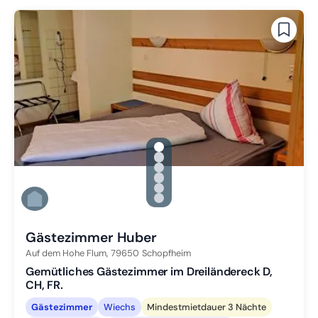
gallery.slide_selector
Zu Slide 1 wechseln
Zu Slide 2 wechseln
Zu Slide 3 wechseln
Zu Slide 4 wechseln
Zu Slide 5 wechseln
Zu Slide 6 wechseln
Gästezimmer Huber
Auf dem Hohe Flum,
79650
Schopfheim
Gemütliches Gästezimmer im Dreiländereck D,
CH, FR.
Gästezimmer
Wiechs
Mindestmietdauer 3 Nächte