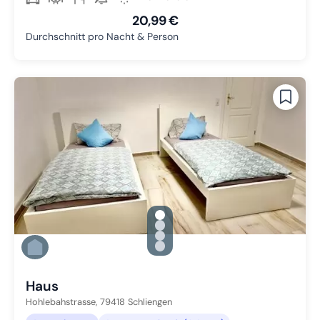
20,99 €
Durchschnitt pro Nacht & Person
gallery.slide_selector
Zu Slide 1 wechseln
Zu Slide 2 wechseln
Zu Slide 3 wechseln
Zu Slide 4 wechseln
Haus
Hohlebahstrasse,
79418
Schliengen