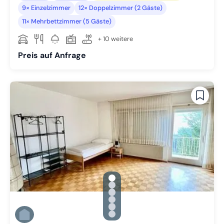
9× Einzelzimmer
12× Doppelzimmer (2 Gäste)
11× Mehrbettzimmer (5 Gäste)
+ 10 weitere
Preis auf Anfrage
gallery.slide_selector
Zu Slide 1 wechseln
Zu Slide 2 wechseln
Zu Slide 3 wechseln
Zu Slide 4 wechseln
Zu Slide 5 wechseln
Zu Slide 6 wechseln