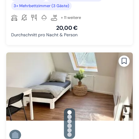
3× Mehrbettzimmer (3 Gäste)
+ 11 weitere
20,00 €
Durchschnitt pro Nacht & Person
gallery.slide_selector
Zu Slide 1 wechseln
Zu Slide 2 wechseln
Zu Slide 3 wechseln
Zu Slide 4 wechseln
Zu Slide 5 wechseln