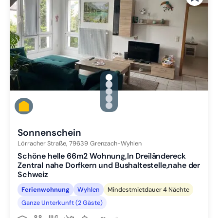
gallery.slide_selector
Zu Slide 1 wechseln
Zu Slide 2 wechseln
Zu Slide 3 wechseln
Zu Slide 4 wechseln
Zu Slide 5 wechseln
Sonnenschein
Lörracher Straße,
79639
Grenzach-Wyhlen
Schöne helle 66m2 Wohnung,In Dreiländereck
Zentral nahe Dorfkern und Bushaltestelle,nahe der
Schweiz
Ferienwohnung
Wyhlen
Mindestmietdauer 4 Nächte
Ganze Unterkunft (2 Gäste)