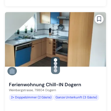
gallery.slide_selector
Zu Slide 1 wechseln
Zu Slide 2 wechseln
Zu Slide 3 wechseln
Zu Slide 4 wechseln
Ferienwohnung Chill-IN Dogern
Weinbergstrasse,
79804
Dogern
2× Doppelzimmer (2 Gäste)
Ganze Unterkunft (3 Gäste)