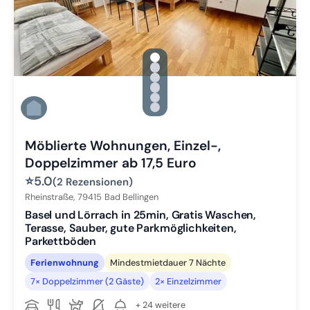
gallery.slide_selector
Zu Slide 1 wechseln
Zu Slide 2 wechseln
Zu Slide 3 wechseln
Zu Slide 4 wechseln
Zu Slide 5 wechseln
Zu Slide 6 wechseln
Möblierte Wohnungen, Einzel-,
Doppelzimmer ab 17,5 Euro
⭐
5.0
(2 Rezensionen)
Rheinstraße,
79415
Bad Bellingen
Basel und Lörrach in 25min, Gratis Waschen,
Terasse, Sauber, gute Parkmöglichkeiten,
Parkettböden
Ferienwohnung
Mindestmietdauer 7 Nächte
7× Doppelzimmer (2 Gäste)
2× Einzelzimmer
+ 24 weitere