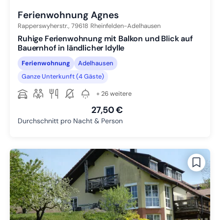
Ferienwohnung Agnes
Rapperswyherstr.,
79618
Rheinfelden-Adelhausen
Ruhige Ferienwohnung mit Balkon und Blick auf
Bauernhof in ländlicher Idylle
Ferienwohnung
Adelhausen
Ganze Unterkunft (4 Gäste)
+ 26 weitere
27,50 €
Durchschnitt pro Nacht & Person