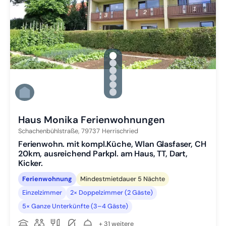
gallery.slide_selector
Zu Slide 1 wechseln
Zu Slide 2 wechseln
Zu Slide 3 wechseln
Zu Slide 4 wechseln
Zu Slide 5 wechseln
Zu Slide 6 wechseln
Haus Monika Ferienwohnungen
Schachenbühlstraße,
79737
Herrischried
Ferienwohn. mit kompl.Küche, Wlan Glasfaser, CH
20km, ausreichend Parkpl. am Haus, TT, Dart,
Kicker.
Ferienwohnung
Mindestmietdauer 5 Nächte
Einzelzimmer
2× Doppelzimmer (2 Gäste)
5× Ganze Unterkünfte (3–4 Gäste)
+ 31 weitere