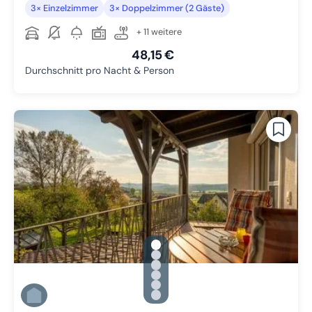
3× Einzelzimmer
3× Doppelzimmer (2 Gäste)
+ 11 weitere
48,15 €
Durchschnitt pro Nacht & Person
gallery.slide_selector
Zu Slide 1 wechseln
Zu Slide 2 wechseln
Zu Slide 3 wechseln
Zu Slide 4 wechseln
Zu Slide 5 wechseln
Zu Slide 6 wechseln