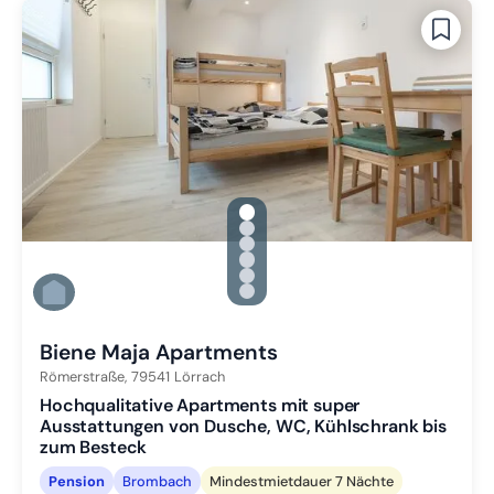
gallery.slide_selector
Zu Slide 1 wechseln
Zu Slide 2 wechseln
Zu Slide 3 wechseln
Zu Slide 4 wechseln
Zu Slide 5 wechseln
Zu Slide 6 wechseln
Biene Maja Apartments
Römerstraße,
79541
Lörrach
Hochqualitative Apartments mit super
Ausstattungen von Dusche, WC, Kühlschrank bis
zum Besteck
Pension
Brombach
Mindestmietdauer 7 Nächte