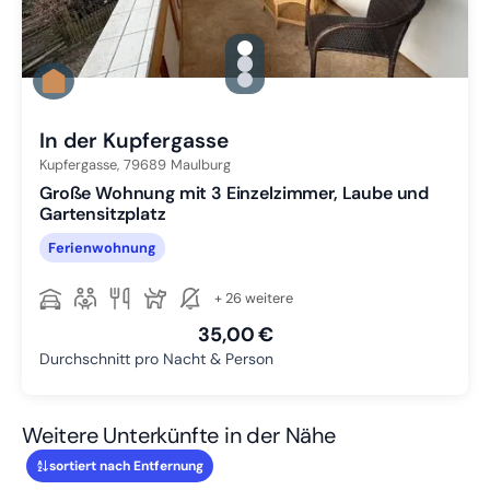
gallery.slide_selector
Zu Slide 1 wechseln
Zu Slide 2 wechseln
Zu Slide 3 wechseln
In der Kupfergasse
Kupfergasse,
79689
Maulburg
Große Wohnung mit 3 Einzelzimmer, Laube und
Gartensitzplatz
Ferienwohnung
+ 26 weitere
35,00 €
Durchschnitt pro Nacht & Person
Weitere Unterkünfte in der Nähe
sortiert nach Entfernung