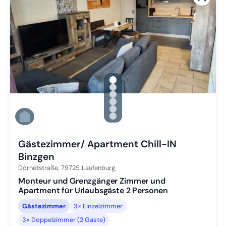
gallery.slide_selector
Zu Slide 1 wechseln
Zu Slide 2 wechseln
Zu Slide 3 wechseln
Zu Slide 4 wechseln
Zu Slide 5 wechseln
Zu Slide 6 wechseln
Gästezimmer/ Apartment Chill-IN
Binzgen
Dörnetstraße,
79725
Laufenburg
Monteur und Grenzgänger Zimmer und
Apartment für Urlaubsgäste 2 Personen
Gästezimmer
3× Einzelzimmer
3× Doppelzimmer (2 Gäste)