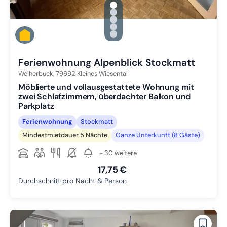
gallery.slide_selector
Zu Slide 1 wechseln
Zu Slide 2 wechseln
Zu Slide 3 wechseln
Zu Slide 4 wechseln
Zu Slide 5 wechseln
Ferienwohnung Alpenblick Stockmatt
Weiherbuck,
79692
Kleines Wiesental
Möblierte und vollausgestattete Wohnung mit
zwei Schlafzimmern, überdachter Balkon und
Parkplatz
Ferienwohnung
Stockmatt
Mindestmietdauer 5 Nächte
Ganze Unterkunft (8 Gäste)
+ 30 weitere
17,75 €
Durchschnitt pro Nacht & Person