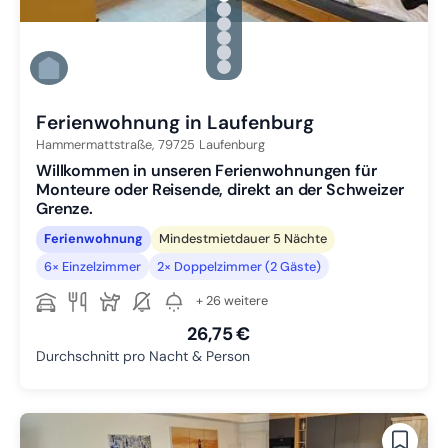
Zu Slide 1 wechseln
Zu Slide 2 wechseln
Zu Slide 3 wechseln
Zu Slide 4 wechseln
Zu Slide 5 wechseln
Zu Slide 6 wechseln
Ferienwohnung in Laufenburg
Hammermattstraße,
79725
Laufenburg
Willkommen in unseren Ferienwohnungen für
Monteure oder Reisende, direkt an der Schweizer
Grenze.
Ferienwohnung
Mindestmietdauer 5 Nächte
6× Einzelzimmer
2× Doppelzimmer (2 Gäste)
+ 26 weitere
26,75 €
Durchschnitt pro Nacht & Person