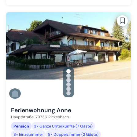
gallery.slide_selector
Zu Slide 1 wechseln
Zu Slide 2 wechseln
Zu Slide 3 wechseln
Zu Slide 4 wechseln
Zu Slide 5 wechseln
Zu Slide 6 wechseln
Ferienwohnung Anne
Hauptstraße,
79736
Rickenbach
Pension
3× Ganze Unterkünfte (7 Gäste)
8× Einzelzimmer
8× Doppelzimmer (2 Gäste)