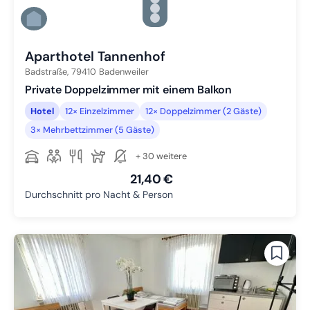
Zu Slide 4 wechseln
Zu Slide 5 wechseln
Zu Slide 6 wechseln
Aparthotel Tannenhof
Badstraße,
79410
Badenweiler
Private Doppelzimmer mit einem Balkon
Hotel
12× Einzelzimmer
12× Doppelzimmer (2 Gäste)
3× Mehrbettzimmer (5 Gäste)
+ 30 weitere
21,40 €
Durchschnitt pro Nacht & Person