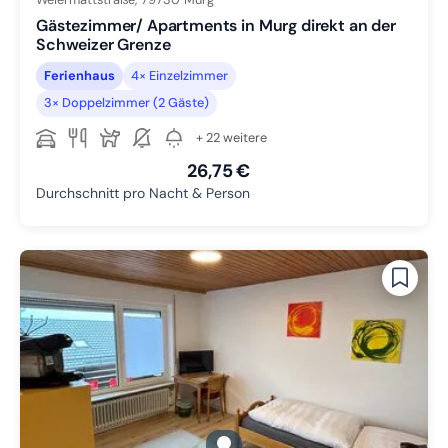
Gästezimmer/ Apartments in Murg direkt an der
Schweizer Grenze
Ferienhaus
4× Einzelzimmer
3× Doppelzimmer (2 Gäste)
+ 22 weitere
26,75 €
Durchschnitt pro Nacht & Person
gallery.slide_selector