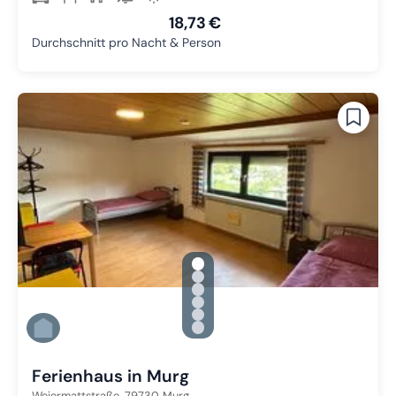
18,73 €
Durchschnitt pro Nacht & Person
gallery.slide_selector
Zu Slide 1 wechseln
Zu Slide 2 wechseln
Zu Slide 3 wechseln
Zu Slide 4 wechseln
Zu Slide 5 wechseln
Zu Slide 6 wechseln
Ferienhaus in Murg
Weiermattstraße,
79730
Murg