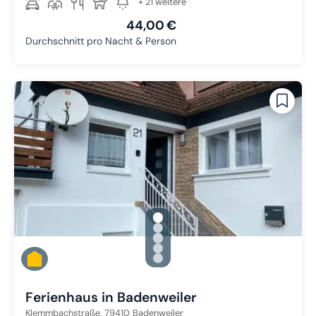
+ 21 weitere
44,00 €
Durchschnitt pro Nacht & Person
gallery.slide_selector
Zu Slide 1 wechseln
Zu Slide 2 wechseln
Zu Slide 3 wechseln
Zu Slide 4 wechseln
Zu Slide 5 wechseln
Ferienhaus in Badenweiler
Klemmbachstraße,
79410
Badenweiler