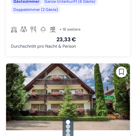
Gästezimmer
Ganze Unterkunft (6 Gäste)
Doppelzimmer (2 Gäste)
+ 18 weitere
23,33 €
Durchschnitt pro Nacht & Person
gallery.slide_selector
Zu Slide 1 wechseln
Zu Slide 2 wechseln
Zu Slide 3 wechseln