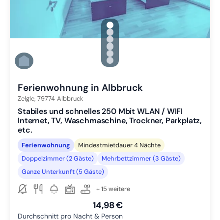
gallery.slide_selector
Zu Slide 1 wechseln
Zu Slide 2 wechseln
Zu Slide 3 wechseln
Zu Slide 4 wechseln
Zu Slide 5 wechseln
Zu Slide 6 wechseln
Ferienwohnung in Albbruck
Zelgle,
79774
Albbruck
Stabiles und schnelles 250 Mbit WLAN / WIFI
Internet, TV, Waschmaschine, Trockner, Parkplatz,
etc.
Ferienwohnung
Mindestmietdauer 4 Nächte
Doppelzimmer (2 Gäste)
Mehrbettzimmer (3 Gäste)
Ganze Unterkunft (5 Gäste)
+ 15 weitere
14,98 €
Durchschnitt pro Nacht & Person