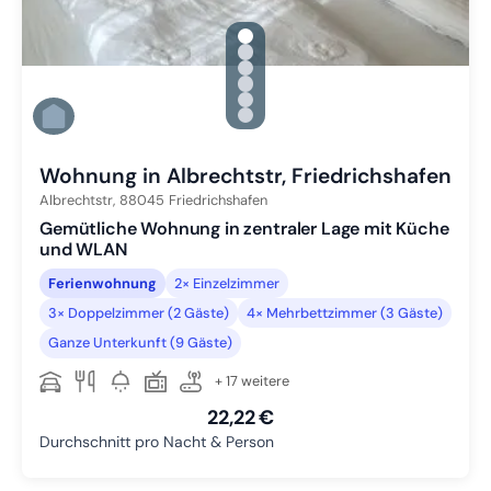
gallery.slide_selector
Zu Slide 1 wechseln
Zu Slide 2 wechseln
Zu Slide 3 wechseln
Zu Slide 4 wechseln
Zu Slide 5 wechseln
Zu Slide 6 wechseln
Wohnung in Albrechtstr, Friedrichshafen
Albrechtstr,
88045
Friedrichshafen
Gemütliche Wohnung in zentraler Lage mit Küche
und WLAN
Ferienwohnung
2× Einzelzimmer
3× Doppelzimmer (2 Gäste)
4× Mehrbettzimmer (3 Gäste)
Ganze Unterkunft (9 Gäste)
+ 17 weitere
22,22 €
Durchschnitt pro Nacht & Person