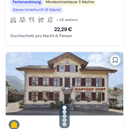
Ferienwohnung
Mindestmietdauer 5 Nächte
Ganze Unterkunft (6 Gäste)
+ 38 weitere
22,29 €
Durchschnitt pro Nacht & Person
gallery.slide_selector
Zu Slide 1 wechseln
Zu Slide 2 wechseln
Zu Slide 3 wechseln
Zu Slide 4 wechseln
Zu Slide 5 wechseln