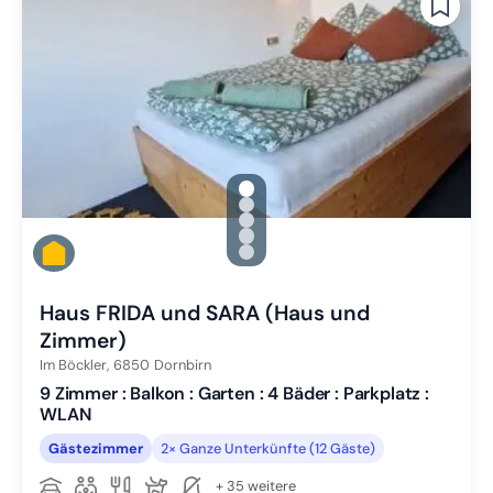
gallery.slide_selector
Zu Slide 1 wechseln
Zu Slide 2 wechseln
Zu Slide 3 wechseln
Zu Slide 4 wechseln
Zu Slide 5 wechseln
Haus FRIDA und SARA (Haus und
Zimmer)
Im Böckler,
6850
Dornbirn
9 Zimmer : Balkon : Garten : 4 Bäder : Parkplatz :
WLAN
Gästezimmer
2× Ganze Unterkünfte (12 Gäste)
+ 35 weitere