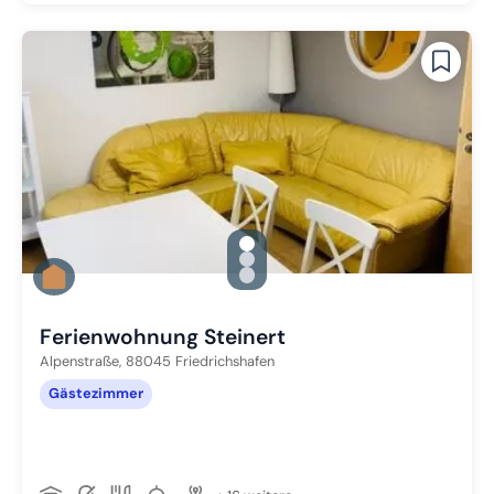
gallery.slide_selector
Zu Slide 1 wechseln
Zu Slide 2 wechseln
Zu Slide 3 wechseln
Ferienwohnung Steinert
Alpenstraße,
88045
Friedrichshafen
Gästezimmer