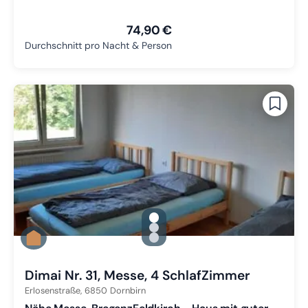
74,90 €
Durchschnitt pro Nacht & Person
gallery.slide_selector
Zu Slide 1 wechseln
Zu Slide 2 wechseln
Zu Slide 3 wechseln
Dimai Nr. 31, Messe, 4 SchlafZimmer
Erlosenstraße,
6850
Dornbirn