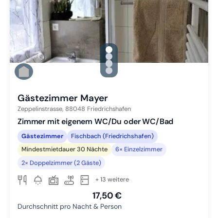
gallery.slide_selector
Zu Slide 1 wechseln
Zu Slide 2 wechseln
Zu Slide 3 wechseln
Zu Slide 4 wechseln
Gästezimmer Mayer
Zeppelinstrasse,
88048
Friedrichshafen
Zimmer mit eigenem WC/Du oder WC/Bad
Gästezimmer
Fischbach (Friedrichshafen)
Mindestmietdauer 30 Nächte
6× Einzelzimmer
2× Doppelzimmer (2 Gäste)
+ 13 weitere
17,50 €
Durchschnitt pro Nacht & Person