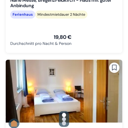
Nähe Messe, BregenzFeldkirch - Haus mit guter
Anbindung
Ferienhaus
Mindestmietdauer 2 Nächte
19,80 €
Durchschnitt pro Nacht & Person
gallery.slide_selector
Zu Slide 1 wechseln
Zu Slide 2 wechseln
Zu Slide 3 wechseln