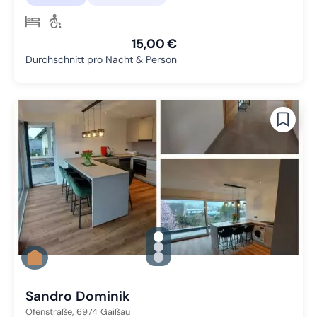
15,00 €
Durchschnitt pro Nacht & Person
gallery.slide_selector
Zu Slide 1 wechseln
Zu Slide 2 wechseln
Zu Slide 3 wechseln
Sandro Dominik
Ofenstraße,
6974
Gaißau