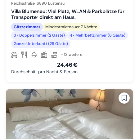
Reichsstraße,
6890
Lustenau
Villa Blumenau: Viel Platz, WLAN & Parkplätze für
Transporter direkt am Haus.
Gästezimmer
Mindestmietdauer 7 Nächte
3× Doppelzimmer (2 Gäste)
4× Mehrbettzimmer (6 Gäste)
Ganze Unterkunft (29 Gäste)
+ 13 weitere
24,46 €
Durchschnitt pro Nacht & Person