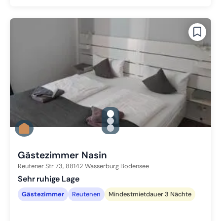
gallery.slide_selector
Zu Slide 1 wechseln
Zu Slide 2 wechseln
Zu Slide 3 wechseln
Gästezimmer Nasin
Reutener Str 73,
88142
Wasserburg Bodensee
Sehr ruhige Lage
Gästezimmer
Reutenen
Mindestmietdauer 3 Nächte