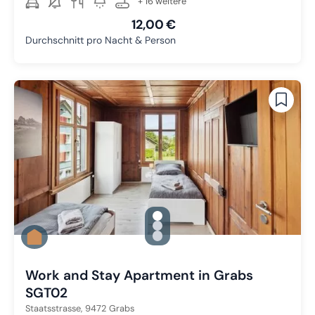
+ 16 weitere
12,00 €
Durchschnitt pro Nacht & Person
gallery.slide_selector
Zu Slide 1 wechseln
Zu Slide 2 wechseln
Zu Slide 3 wechseln
Work and Stay Apartment in Grabs
SGT02
Staatsstrasse,
9472
Grabs