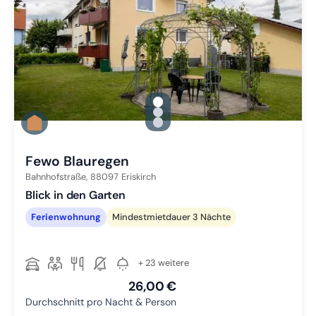
gallery.slide_selector
Zu Slide 1 wechseln
Zu Slide 2 wechseln
Zu Slide 3 wechseln
Fewo Blauregen
Bahnhofstraße,
88097
Eriskirch
Blick in den Garten
Ferienwohnung
Mindestmietdauer 3 Nächte
+ 23 weitere
26,00 €
Durchschnitt pro Nacht & Person