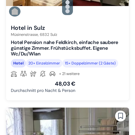
Zu Slide 1 wechseln
Zu Slide 2 wechseln
Zu Slide 3 wechseln
Zu Slide 4 wechseln
Hotel in Sulz
Müsinenstrasse,
6832
Sulz
Hotel Pension nahe Feldkirch, einfache saubere
günstige Zimmer. Frühstücksbuffet. Eigene
Wc/Du/Wlan
Hotel
20× Einzelzimmer
15× Doppelzimmer (2 Gäste)
+ 21 weitere
48,03 €
Durchschnitt pro Nacht & Person