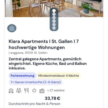
gallery.slide_selector
Zu Slide 1 wechseln
Zu Slide 2 wechseln
Zu Slide 3 wechseln
Zu Slide 4 wechseln
Zu Slide 5 wechseln
Zu Slide 6 wechseln
Klara Apartments I St. Gallen I 7
hochwertige Wohnungen
Langgasse,
9008
St. Gallen
Zentral gelegene Apartments, gemütlich
eingerichtet. Eigene Küche, Bad und Balkon
inklusive.
Ferienwohnung
Mindestmietdauer 4 Nächte
7× Ganze Unterkünfte (2–6 Gäste)
+ 27 weitere
33,78 €
Durchschnitt pro Nacht & Person