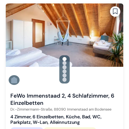
gallery.slide_selector
Zu Slide 1 wechseln
Zu Slide 2 wechseln
Zu Slide 3 wechseln
Zu Slide 4 wechseln
Zu Slide 5 wechseln
Zu Slide 6 wechseln
FeWo Immenstaad 2, 4 Schlafzimmer, 6
Einzelbetten
Dr.-Zimmermann-Straße,
88090
Immenstaad am Bodensee
4 Zimmer, 6 Einzelbetten, Küche, Bad, WC,
Parkplatz, W-Lan, Alleinnutzung