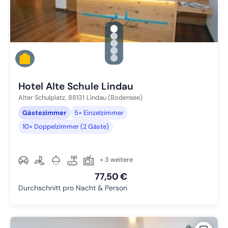
gallery.slide_selector
Zu Slide 1 wechseln
Zu Slide 2 wechseln
Zu Slide 3 wechseln
Zu Slide 4 wechseln
Zu Slide 5 wechseln
Hotel Alte Schule Lindau
Alter Schulplatz,
88131
Lindau (Bodensee)
Gästezimmer
5× Einzelzimmer
10× Doppelzimmer (2 Gäste)
+ 3 weitere
77,50 €
Durchschnitt pro Nacht & Person