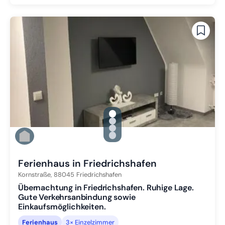
gallery.slide_selector
Zu Slide 1 wechseln
Zu Slide 2 wechseln
Zu Slide 3 wechseln
Zu Slide 4 wechseln
Ferienhaus in Friedrichshafen
Kornstraße,
88045
Friedrichshafen
Übernachtung in Friedrichshafen. Ruhige Lage.
Gute Verkehrsanbindung sowie
Einkaufsmöglichkeiten.
Ferienhaus
3× Einzelzimmer