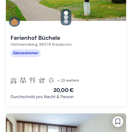
gallery.slide_selector
Zu Slide 1 wechseln
Zu Slide 2 wechseln
Zu Slide 3 wechseln
Ferienhof Büchele
Hüttmannsberg,
88079
Kressbronn
Gästezimmer
+ 23 weitere
20,00 €
Durchschnitt pro Nacht & Person