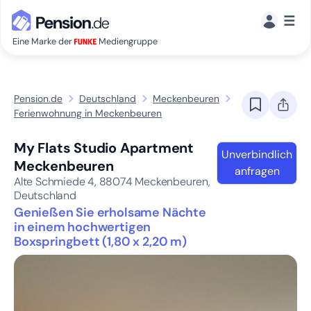
☰
Eine Marke der
Mediengruppe
Pension.de
Deutschland
Meckenbeuren
Ferienwohnung in Meckenbeuren
My Flats Studio Apartment
Unverbindlich
Meckenbeuren
anfragen
Alte Schmiede 4,
88074
Meckenbeuren,
Deutschland
Genießen Sie erholsame Nächte
in einem hochwertigen
Boxspringbett (1,80 x 2,20 m)