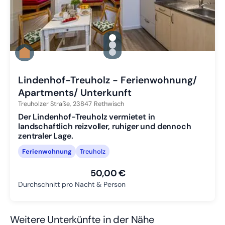
gallery.slide_selector
Zu Slide 1 wechseln
Zu Slide 2 wechseln
Zu Slide 3 wechseln
Lindenhof-Treuholz - Ferienwohnung/
Apartments/ Unterkunft
Treuholzer Straße,
23847
Rethwisch
Der Lindenhof-Treuholz vermietet in
landschaftlich reizvoller, ruhiger und dennoch
zentraler Lage.
Ferienwohnung
Treuholz
50,00 €
Durchschnitt pro Nacht & Person
Weitere Unterkünfte in der Nähe