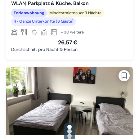
WLAN, Parkplatz & Küche, Balkon
Ferienwohnung
Mindestmietdauer 3 Nächte
4× Ganze Unterkünfte (6 Gäste)
+ 30 weitere
26,57 €
Durchschnitt pro Nacht & Person
gallery.slide_selector
Zu Slide 1 wechseln
Zu Slide 2 wechseln