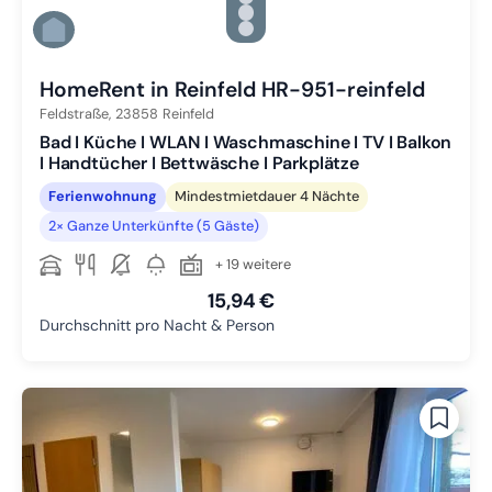
Zu Slide 4 wechseln
Zu Slide 5 wechseln
Zu Slide 6 wechseln
HomeRent in Reinfeld HR-951-reinfeld
Feldstraße,
23858
Reinfeld
Bad I Küche I WLAN I Waschmaschine I TV I Balkon
I Handtücher I Bettwäsche I Parkplätze
Ferienwohnung
Mindestmietdauer 4 Nächte
2× Ganze Unterkünfte (5 Gäste)
+ 19 weitere
15,94 €
Durchschnitt pro Nacht & Person