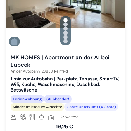
gallery.slide_selector
Zu Slide 1 wechseln
Zu Slide 2 wechseln
Zu Slide 3 wechseln
Zu Slide 4 wechseln
Zu Slide 5 wechseln
Zu Slide 6 wechseln
MK HOMES | Apartment an der A1 bei
Lübeck
An der Autobahn,
23858
Reinfeld
1 min zur Autobahn | Parkplatz, Terrasse, SmartTV,
Wifi, Küche, Waschmaschine, Duschbad,
Bettwäsche
Ferienwohnung
Stubbendorf
Mindestmietdauer 4 Nächte
Ganze Unterkunft (4 Gäste)
+ 25 weitere
19,25 €