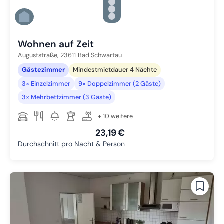
Zu Slide 3 wechseln
Zu Slide 4 wechseln
Zu Slide 5 wechseln
Zu Slide 6 wechseln
Wohnen auf Zeit
Auguststraße,
23611
Bad Schwartau
Gästezimmer
Mindestmietdauer 4 Nächte
3× Einzelzimmer
9× Doppelzimmer (2 Gäste)
3× Mehrbettzimmer (3 Gäste)
+ 10 weitere
23,19 €
Durchschnitt pro Nacht & Person