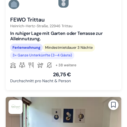
Zu Slide 4 wechseln
Zu Slide 5 wechseln
Zu Slide 6 wechseln
FEWO Trittau
Heinrich-Hertz-Straße,
22946
Trittau
In ruhiger Lage mit Garten oder Terrasse zur
Alleinnutzung.
Ferienwohnung
Mindestmietdauer 3 Nächte
3× Ganze Unterkünfte (3–4 Gäste)
+ 38 weitere
26,75 €
Durchschnitt pro Nacht & Person