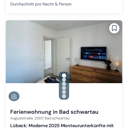
Durchschnitt pro Nacht & Person
gallery.slide_selector
Zu Slide 1 wechseln
Zu Slide 2 wechseln
Zu Slide 3 wechseln
Zu Slide 4 wechseln
Zu Slide 5 wechseln
Zu Slide 6 wechseln
Ferienwohnung in Bad schwartau
Auguststraße,
23611
Bad schwartau
Lübeck: Moderne 2025 Monteurunterkünfte mit