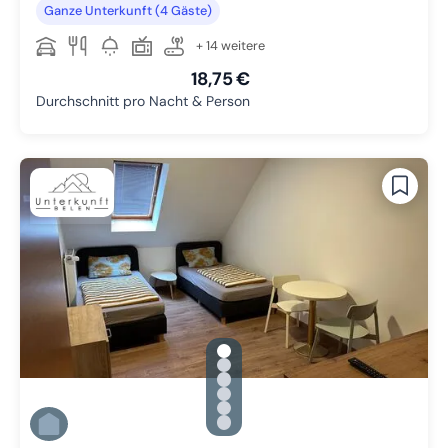
Ganze Unterkunft (4 Gäste)
+ 14 weitere
18,75 €
Durchschnitt pro Nacht & Person
gallery.slide_selector
Zu Slide 1 wechseln
Zu Slide 2 wechseln
Zu Slide 3 wechseln
Zu Slide 4 wechseln
Zu Slide 5 wechseln
Zu Slide 6 wechseln