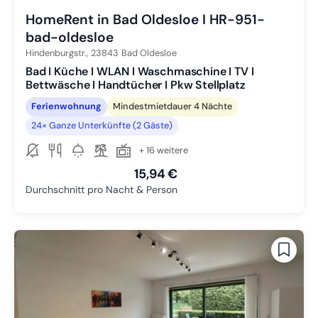
HomeRent in Bad Oldesloe I HR-951-
bad-oldesloe
Hindenburgstr.,
23843
Bad Oldesloe
Bad I Küche I WLAN I Waschmaschine I TV I
Bettwäsche I Handtücher I Pkw Stellplatz
Ferienwohnung
Mindestmietdauer 4 Nächte
24× Ganze Unterkünfte (2 Gäste)
+ 16 weitere
15,94 €
Durchschnitt pro Nacht & Person