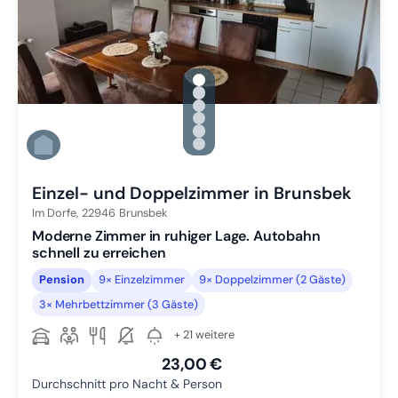
gallery.slide_selector
Zu Slide 1 wechseln
Zu Slide 2 wechseln
Zu Slide 3 wechseln
Zu Slide 4 wechseln
Zu Slide 5 wechseln
Zu Slide 6 wechseln
Einzel- und Doppelzimmer in Brunsbek
Im Dorfe,
22946
Brunsbek
Moderne Zimmer in ruhiger Lage. Autobahn
schnell zu erreichen
Pension
9× Einzelzimmer
9× Doppelzimmer (2 Gäste)
3× Mehrbettzimmer (3 Gäste)
+ 21 weitere
23,00 €
Durchschnitt pro Nacht & Person