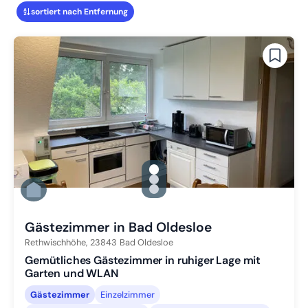
sortiert nach Entfernung
gallery.slide_selector
Zu Slide 1 wechseln
Zu Slide 2 wechseln
Zu Slide 3 wechseln
Gästezimmer in Bad Oldesloe
Rethwischhöhe,
23843
Bad Oldesloe
Gemütliches Gästezimmer in ruhiger Lage mit
Garten und WLAN
Gästezimmer
Einzelzimmer