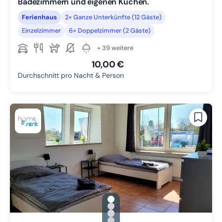
Badezimmern und eigenen Küchen.
Ferienhaus
2× Ganze Unterkünfte (12 Gäste)
Einzelzimmer
6× Doppelzimmer (2 Gäste)
+ 39 weitere
10,00 €
Durchschnitt pro Nacht & Person
gallery.slide_selector
Zu Slide 1 wechseln
Zu Slide 2 wechseln
Zu Slide 3 wechseln