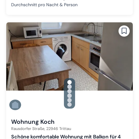
Durchschnitt pro Nacht & Person
gallery.slide_selector
Zu Slide 1 wechseln
Zu Slide 2 wechseln
Zu Slide 3 wechseln
Zu Slide 4 wechseln
Zu Slide 5 wechseln
Zu Slide 6 wechseln
Wohnung Koch
Rausdorfer Straße,
22946
Trittau
Schöne komfortable Wohnung mit Balkon für 4