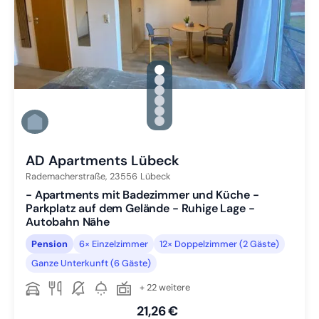
gallery.slide_selector
Zu Slide 1 wechseln
Zu Slide 2 wechseln
Zu Slide 3 wechseln
Zu Slide 4 wechseln
Zu Slide 5 wechseln
Zu Slide 6 wechseln
AD Apartments Lübeck
Rademacherstraße,
23556
Lübeck
- Apartments mit Badezimmer und Küche -
Parkplatz auf dem Gelände - Ruhige Lage -
Autobahn Nähe
Pension
6× Einzelzimmer
12× Doppelzimmer (2 Gäste)
Ganze Unterkunft (6 Gäste)
+ 22 weitere
21,26 €