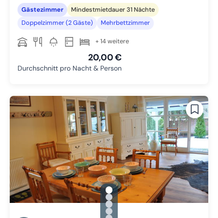
Gästezimmer
Mindestmietdauer 31 Nächte
Doppelzimmer (2 Gäste)
Mehrbettzimmer
+ 14 weitere
20,00 €
Durchschnitt pro Nacht & Person
gallery.slide_selector
Zu Slide 1 wechseln
Zu Slide 2 wechseln
Zu Slide 3 wechseln