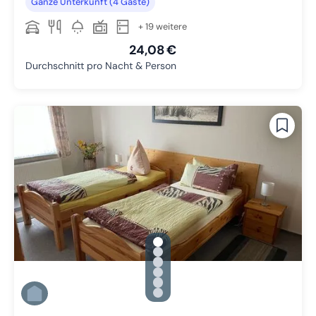
Ganze Unterkunft (4 Gäste)
+ 19 weitere
24,08 €
Durchschnitt pro Nacht & Person
gallery.slide_selector
Zu Slide 1 wechseln
Zu Slide 2 wechseln
Zu Slide 3 wechseln
Zu Slide 4 wechseln
Zu Slide 5 wechseln
Zu Slide 6 wechseln