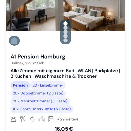
gallery.slide_selector
Zu Slide 1 wechseln
Zu Slide 2 wechseln
Zu Slide 3 wechseln
Zu Slide 4 wechseln
Zu Slide 5 wechseln
A1 Pension Hamburg
Bültbek,
22962
Siek
Alle Zimmer mit eigenem Bad | WLAN | Parkplätze |
2 Küchen | Waschmaschine & Trockner
Pension
20× Einzelzimmer
20× Doppelzimmer (2 Gäste)
20× Mehrbettzimmer (3 Gäste)
10× Ganze Unterkünfte (6 Gäste)
+ 29 weitere
16,05 €