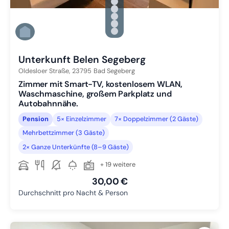
Zu Slide 1 wechseln
Zu Slide 2 wechseln
Zu Slide 3 wechseln
Zu Slide 4 wechseln
Zu Slide 5 wechseln
Zu Slide 6 wechseln
Unterkunft Belen Segeberg
Oldesloer Straße,
23795
Bad Segeberg
Zimmer mit Smart-TV, kostenlosem WLAN,
Waschmaschine, großem Parkplatz und
Autobahnnähe.
Pension
5× Einzelzimmer
7× Doppelzimmer (2 Gäste)
Mehrbettzimmer (3 Gäste)
2× Ganze Unterkünfte (8–9 Gäste)
+ 19 weitere
30,00 €
Durchschnitt pro Nacht & Person