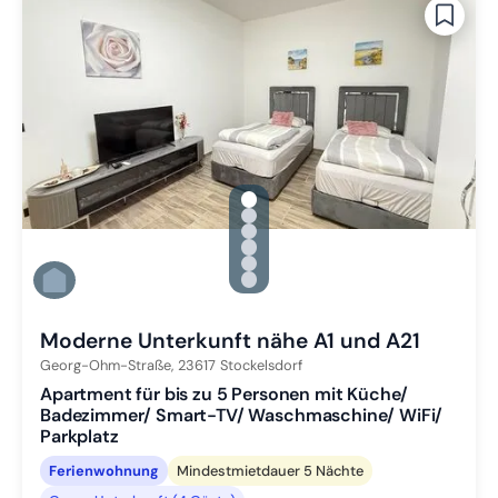
gallery.slide_selector
Zu Slide 1 wechseln
Zu Slide 2 wechseln
Zu Slide 3 wechseln
Zu Slide 4 wechseln
Zu Slide 5 wechseln
Zu Slide 6 wechseln
Moderne Unterkunft nähe A1 und A21
Georg-Ohm-Straße,
23617
Stockelsdorf
Apartment für bis zu 5 Personen mit Küche/
Badezimmer/ Smart-TV/ Waschmaschine/ WiFi/
Parkplatz
Ferienwohnung
Mindestmietdauer 5 Nächte