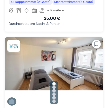
4× Doppelzimmer (2 Gäste)
Mehrbettzimmer (3 Gäste)
+ 17 weitere
25,00 €
Durchschnitt pro Nacht & Person
gallery.slide_selector
Zu Slide 1 wechseln
Zu Slide 2 wechseln
Zu Slide 3 wechseln
Zu Slide 4 wechseln
Zu Slide 5 wechseln
Zu Slide 6 wechseln