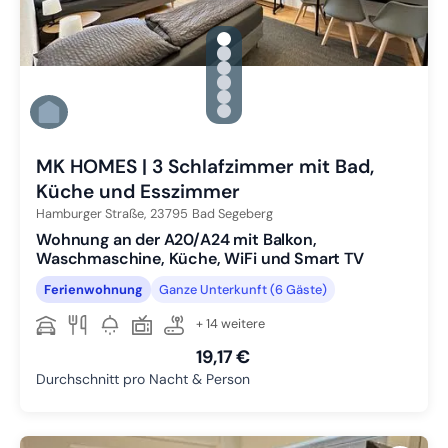
gallery.slide_selector
Zu Slide 1 wechseln
Zu Slide 2 wechseln
Zu Slide 3 wechseln
Zu Slide 4 wechseln
Zu Slide 5 wechseln
Zu Slide 6 wechseln
MK HOMES | 3 Schlafzimmer mit Bad,
Küche und Esszimmer
Hamburger Straße,
23795
Bad Segeberg
Wohnung an der A20/A24 mit Balkon,
Waschmaschine, Küche, WiFi und Smart TV
Ferienwohnung
Ganze Unterkunft (6 Gäste)
+ 14 weitere
19,17 €
Durchschnitt pro Nacht & Person