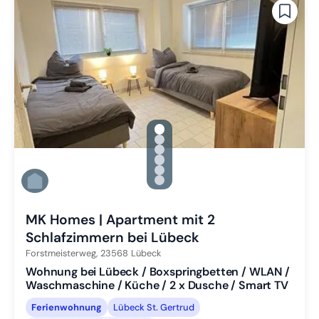
gallery.slide_selector
Zu Slide 1 wechseln
Zu Slide 2 wechseln
Zu Slide 3 wechseln
Zu Slide 4 wechseln
Zu Slide 5 wechseln
Zu Slide 6 wechseln
MK Homes | Apartment mit 2
Schlafzimmern bei Lübeck
Forstmeisterweg,
23568
Lübeck
Wohnung bei Lübeck / Boxspringbetten / WLAN /
Waschmaschine / Küche / 2 x Dusche / Smart TV
Ferienwohnung
Lübeck St. Gertrud