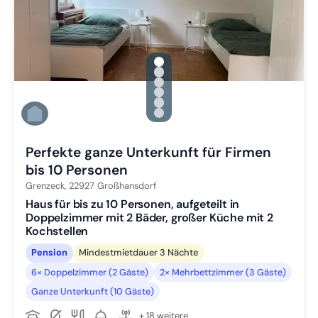
gallery.slide_selector
Zu Slide 1 wechseln
Zu Slide 2 wechseln
Zu Slide 3 wechseln
Zu Slide 4 wechseln
Zu Slide 5 wechseln
Zu Slide 6 wechseln
Perfekte ganze Unterkunft für Firmen
bis 10 Personen
Grenzeck,
22927
Großhansdorf
Haus für bis zu 10 Personen, aufgeteilt in
Doppelzimmer mit 2 Bäder, großer Küche mit 2
Kochstellen
Pension
Mindestmietdauer 3 Nächte
6× Doppelzimmer (2 Gäste)
2× Mehrbettzimmer (3 Gäste)
Ganze Unterkunft (10 Gäste)
+ 18 weitere