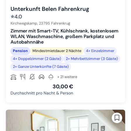
Unterkunft Belen Fahrenkrug
⭐
4.0
Kirchwegskamp,
23795
Fahrenkrug
Zimmer mit Smart-TV, Kühlschrank, kostenlosem
WLAN, Waschmaschine, großem Parkplatz und
Autobahnnähe
Pension
Mindestmietdauer 2 Nächte
4× Einzelzimmer
4× Doppelzimmer (2 Gäste)
2× Mehrbettzimmer (3 Gäste)
2× Ganze Unterkünfte (7 Gäste)
+ 21 weitere
30,00 €
Durchschnitt pro Nacht & Person