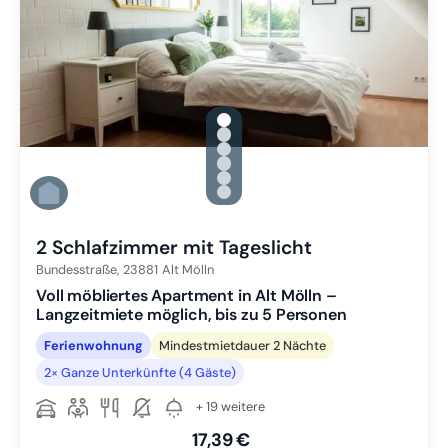
gallery.slide_selector
Zu Slide 1 wechseln
Zu Slide 2 wechseln
Zu Slide 3 wechseln
Zu Slide 4 wechseln
Zu Slide 5 wechseln
Zu Slide 6 wechseln
2 Schlafzimmer mit Tageslicht
Bundesstraße,
23881
Alt Mölln
Voll möbliertes Apartment in Alt Mölln –
Langzeitmiete möglich, bis zu 5 Personen
Ferienwohnung
Mindestmietdauer 2 Nächte
2× Ganze Unterkünfte (4 Gäste)
+ 19 weitere
17,39 €