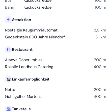
Bus
Kuckucksredder
100 m
Bahn
Kuckucksredder
100 m
Attraktion
Nostalgie Kaugummiautomat
3,0 km
Gedenkstein 800 Jahre Niendorf
3,1 km
Restaurant
Alanya Döner Imbiss
200 m
Rosalie Landhaus Catering
400 m
Einkaufsmöglichkeit
Netto
200 m
Geflügelhof Martens
400 m
Tankstelle