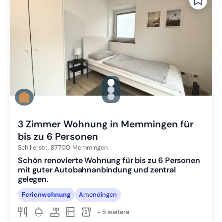
gallery.slide_selector
Zu Slide 1 wechseln
Zu Slide 2 wechseln
Zu Slide 3 wechseln
3 Zimmer Wohnung in Memmingen für
bis zu 6 Personen
Schillerstr.,
87700
Memmingen
Schön renovierte Wohnung für bis zu 6 Personen
mit guter Autobahnanbindung und zentral
gelegen.
Ferienwohnung
Amendingen
+ 5 weitere