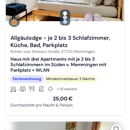
gallery.slide_selector
Zu Slide 1 wechseln
Zu Slide 2 wechseln
Zu Slide 3 wechseln
Allgäulodge - je 2 bis 3 Schlafzimmer,
Küche, Bad, Parkplatz
Rohde-und-Schwarz-Straße,
87700
Memmingen
Haus mit drei Apartments mit je 2 bis 3
Schlafzimmern im Süden v. Memmingen mit
Parkplatz + WLAN
Ferienwohnung
Mindestmietdauer 3 Nächte
+ 19 weitere
25,00 €
Durchschnitt pro Nacht & Person