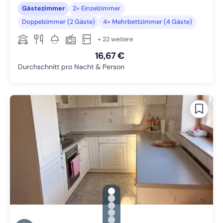
Gästezimmer
2× Einzelzimmer
Doppelzimmer (2 Gäste)
4× Mehrbettzimmer (4 Gäste)
+ 22 weitere
16,67 €
Durchschnitt pro Nacht & Person
gallery.slide_selector
Zu Slide 1 wechseln
Zu Slide 2 wechseln
Zu Slide 3 wechseln
Zu Slide 4 wechseln