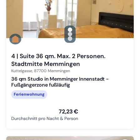
gallery.slide_selector
Zu Slide 1 wechseln
Zu Slide 2 wechseln
Zu Slide 3 wechseln
4 | Suite 36 qm. Max. 2 Personen.
Stadtmitte Memmingen
Kuttelgasse,
87700
Memmingen
36 qm Studio in Memminger Innenstadt -
Fußgängerzone fußläufig
Ferienwohnung
72,23 €
Durchschnitt pro Nacht & Person