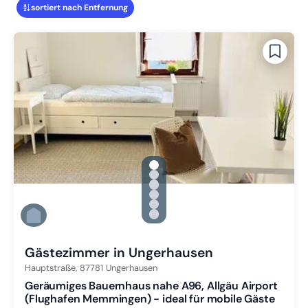
sortiert nach Entfernung
gallery.slide_selector
Zu Slide 1 wechseln
Zu Slide 2 wechseln
Zu Slide 3 wechseln
Zu Slide 4 wechseln
Zu Slide 5 wechseln
Zu Slide 6 wechseln
Gästezimmer in Ungerhausen
Hauptstraße,
87781
Ungerhausen
Geräumiges Bauernhaus nahe A96, Allgäu Airport
(Flughafen Memmingen) - ideal für mobile Gäste