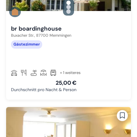
gallery.slide_selector
Zu Slide 1 wechseln
Zu Slide 2 wechseln
Zu Slide 3 wechseln
br boardinghouse
Buxacher Str.,
87700
Memmingen
Gästezimmer
+ 1 weiteres
25,00 €
Durchschnitt pro Nacht & Person