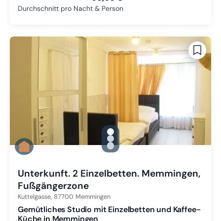
Durchschnitt pro Nacht & Person
gallery.slide_selector
Zu Slide 1 wechseln
Zu Slide 2 wechseln
Zu Slide 3 wechseln
Unterkunft. 2 Einzelbetten. Memmingen,
Fußgängerzone
Kuttelgasse,
87700
Memmingen
Gemütliches Studio mit Einzelbetten und Kaffee-
Küche in Memmingen