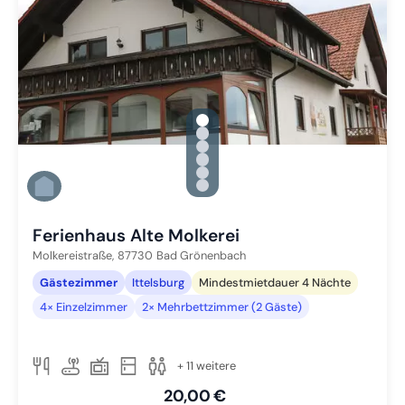
gallery.slide_selector
Zu Slide 1 wechseln
Zu Slide 2 wechseln
Zu Slide 3 wechseln
Zu Slide 4 wechseln
Zu Slide 5 wechseln
Zu Slide 6 wechseln
Ferienhaus Alte Molkerei
Molkereistraße,
87730
Bad Grönenbach
Gästezimmer
Ittelsburg
Mindestmietdauer 4 Nächte
4× Einzelzimmer
2× Mehrbettzimmer (2 Gäste)
+ 11 weitere
20,00 €