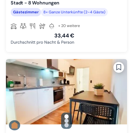
Stadt - 8 Wohnungen
Gästezimmer
8× Ganze Unterkünfte (2–4 Gäste)
+ 20 weitere
33,44 €
Durchschnitt pro Nacht & Person
gallery.slide_selector
Zu Slide 1 wechseln
Zu Slide 2 wechseln
Zu Slide 3 wechseln