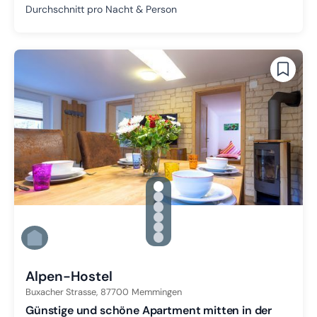
Durchschnitt pro Nacht & Person
gallery.slide_selector
Zu Slide 1 wechseln
Zu Slide 2 wechseln
Zu Slide 3 wechseln
Zu Slide 4 wechseln
Zu Slide 5 wechseln
Zu Slide 6 wechseln
Alpen-Hostel
Buxacher Strasse,
87700
Memmingen
Günstige und schöne Apartment mitten in der