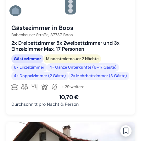
Zu Slide 3 wechseln
Zu Slide 4 wechseln
Zu Slide 5 wechseln
Zu Slide 6 wechseln
Gästezimmer in Boos
Babenhauser Straße,
87737
Boos
2x Dreibettzimmer 5x Zweibettzimmer und 3x
Einzelzimmer Max. 17 Personen
Gästezimmer
Mindestmietdauer 2 Nächte
6× Einzelzimmer
4× Ganze Unterkünfte (6–17 Gäste)
4× Doppelzimmer (2 Gäste)
2× Mehrbettzimmer (3 Gäste)
+ 29 weitere
10,70 €
Durchschnitt pro Nacht & Person