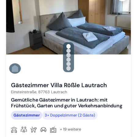
gallery.slide_selector
Zu Slide 1 wechseln
Zu Slide 2 wechseln
Zu Slide 3 wechseln
Zu Slide 4 wechseln
Zu Slide 5 wechseln
Zu Slide 6 wechseln
Gästezimmer Villa Rößle Lautrach
Einsteinstraße,
87763
Lautrach
Gemütliche Gästezimmer in Lautrach: mit
Frühstück, Garten und guter Verkehrsanbindung
Gästezimmer
3× Doppelzimmer (2 Gäste)
+ 19 weitere