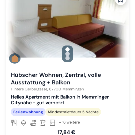
gallery.slide_selector
Zu Slide 1 wechseln
Zu Slide 2 wechseln
Zu Slide 3 wechseln
Hübscher Wohnen, Zentral, volle
Ausstattung + Balkon
Hintere Gerbergasse,
87700
Memmingen
Helles Apartment mit Balkon in Memminger
Citynähe - gut vernetzt
Ferienwohnung
Mindestmietdauer 5 Nächte
+ 16 weitere
17,84 €