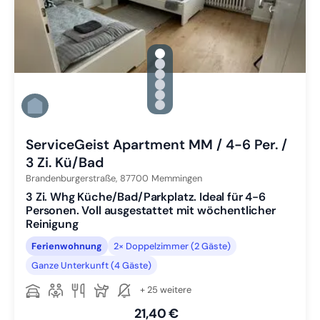
gallery.slide_selector
Zu Slide 1 wechseln
Zu Slide 2 wechseln
Zu Slide 3 wechseln
Zu Slide 4 wechseln
Zu Slide 5 wechseln
Zu Slide 6 wechseln
ServiceGeist Apartment MM / 4-6 Per. /
3 Zi. Kü/Bad
Brandenburgerstraße,
87700
Memmingen
3 Zi. Whg Küche/Bad/Parkplatz. Ideal für 4-6
Personen. Voll ausgestattet mit wöchentlicher
Reinigung
Ferienwohnung
2× Doppelzimmer (2 Gäste)
Ganze Unterkunft (4 Gäste)
+ 25 weitere
21,40 €