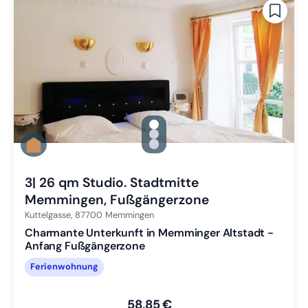
gallery.slide_selector
Zu Slide 1 wechseln
Zu Slide 2 wechseln
Zu Slide 3 wechseln
3| 26 qm Studio. Stadtmitte
Memmingen, Fußgängerzone
Kuttelgasse,
87700
Memmingen
Charmante Unterkunft in Memminger Altstadt -
Anfang Fußgängerzone
Ferienwohnung
58,85 €