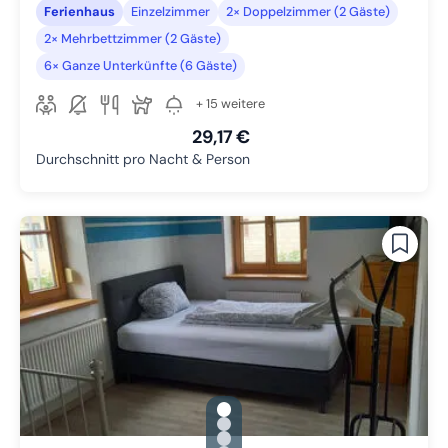
Ferienhaus
Einzelzimmer
2× Doppelzimmer (2 Gäste)
2× Mehrbettzimmer (2 Gäste)
6× Ganze Unterkünfte (6 Gäste)
+ 15 weitere
29,17 €
Durchschnitt pro Nacht & Person
gallery.slide_selector
Zu Slide 1 wechseln
Zu Slide 2 wechseln