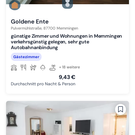
Zu Slide 1 wechseln
Zu Slide 2 wechseln
Zu Slide 3 wechseln
Goldene Ente
Pulvermühlstraße,
87700
Memmingen
günstige Zimmer und Wohnungen in Memmingen
verkehrsgünstig gelegen, sehr gute
Autobahnanbindung
Gästezimmer
+ 18 weitere
9,43 €
Durchschnitt pro Nacht & Person