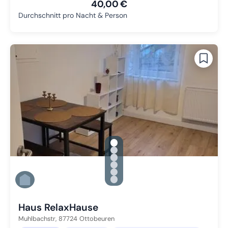
40,00 €
Durchschnitt pro Nacht & Person
gallery.slide_selector
Zu Slide 1 wechseln
Zu Slide 2 wechseln
Zu Slide 3 wechseln
Zu Slide 4 wechseln
Zu Slide 5 wechseln
Zu Slide 6 wechseln
Haus RelaxHause
Muhlbachstr,
87724
Ottobeuren