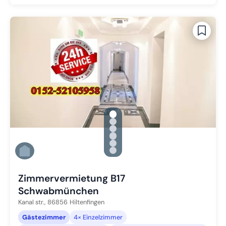
gallery.slide_selector
Zu Slide 1 wechseln
Zu Slide 2 wechseln
Zu Slide 3 wechseln
Zu Slide 4 wechseln
Zu Slide 5 wechseln
Zu Slide 6 wechseln
Zimmervermietung B17
Schwabmünchen
Kanal str.,
86856
Hiltenfingen
Gästezimmer
4× Einzelzimmer