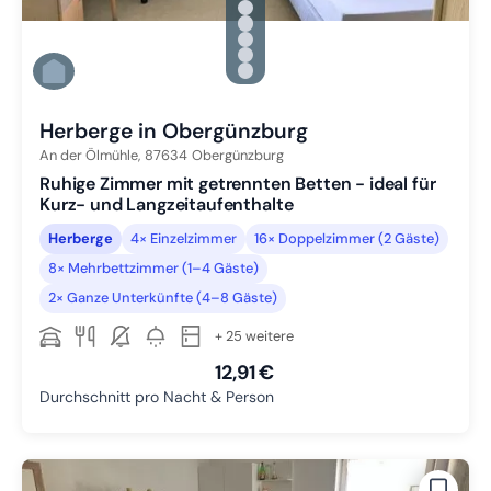
Zu Slide 1 wechseln
Zu Slide 2 wechseln
Zu Slide 3 wechseln
Zu Slide 4 wechseln
Zu Slide 5 wechseln
Zu Slide 6 wechseln
Herberge in Obergünzburg
An der Ölmühle,
87634
Obergünzburg
Ruhige Zimmer mit getrennten Betten - ideal für
Kurz- und Langzeitaufenthalte
Herberge
4× Einzelzimmer
16× Doppelzimmer (2 Gäste)
8× Mehrbettzimmer (1–4 Gäste)
2× Ganze Unterkünfte (4–8 Gäste)
+ 25 weitere
12,91 €
Durchschnitt pro Nacht & Person