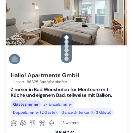
gallery.slide_selector
Zu Slide 1 wechseln
Zu Slide 2 wechseln
Zu Slide 3 wechseln
Zu Slide 4 wechseln
Zu Slide 5 wechseln
Zu Slide 6 wechseln
Hallo! Apartments GmbH
Lilienstr.,
86825
Bad Wörishofen
Zimmer in Bad Wörishofen für Monteure mit
Küche und eigenem Bad, teilweise mit Balkon.
Gästezimmer
8× Einzelzimmer
Doppelzimmer (2 Gäste)
Ganze Unterkunft (3 Gäste)
+ 13 weitere
36,67 €