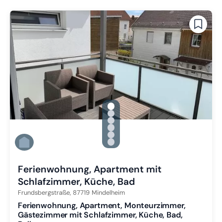
gallery.slide_selector
Zu Slide 1 wechseln
Zu Slide 2 wechseln
Zu Slide 3 wechseln
Zu Slide 4 wechseln
Zu Slide 5 wechseln
Zu Slide 6 wechseln
Ferienwohnung, Apartment mit
Schlafzimmer, Küche, Bad
Frundsbergstraße,
87719
Mindelheim
Ferienwohnung, Apartment, Monteurzimmer,
Gästezimmer mit Schlafzimmer, Küche, Bad,