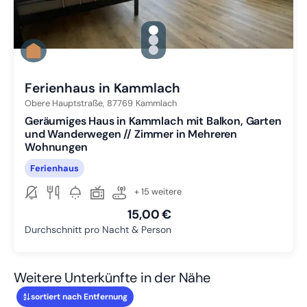
gallery.slide_selector
Zu Slide 1 wechseln
Zu Slide 2 wechseln
Zu Slide 3 wechseln
Ferienhaus in Kammlach
Obere Hauptstraße,
87769
Kammlach
Geräumiges Haus in Kammlach mit Balkon, Garten
und Wanderwegen // Zimmer in Mehreren
Wohnungen
Ferienhaus
+ 15 weitere
15,00 €
Durchschnitt pro Nacht & Person
Weitere Unterkünfte in der Nähe
sortiert nach Entfernung