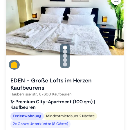
gallery.slide_selector
Zu Slide 1 wechseln
Zu Slide 2 wechseln
Zu Slide 3 wechseln
Zu Slide 4 wechseln
Zu Slide 5 wechseln
EDEN - Große Lofts im Herzen
Kaufbeurens
Hauberrisserstr.,
87600
Kaufbeuren
✨ Premium City-Apartment (100 qm) |
Kaufbeuren
Ferienwohnung
Mindestmietdauer 2 Nächte
2× Ganze Unterkünfte (8 Gäste)