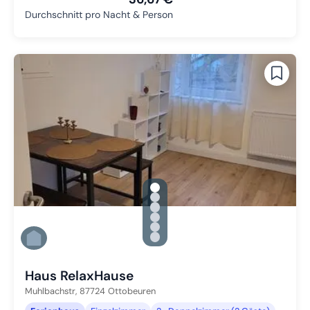
Durchschnitt pro Nacht & Person
gallery.slide_selector
Zu Slide 1 wechseln
Zu Slide 2 wechseln
Zu Slide 3 wechseln
Zu Slide 4 wechseln
Zu Slide 5 wechseln
Zu Slide 6 wechseln
Haus RelaxHause
Muhlbachstr,
87724
Ottobeuren