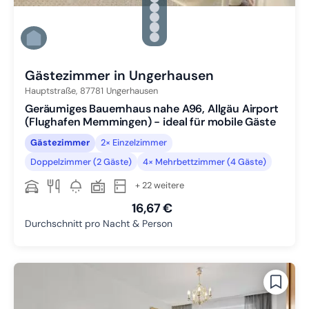
Zu Slide 2 wechseln
Zu Slide 3 wechseln
Zu Slide 4 wechseln
Zu Slide 5 wechseln
Zu Slide 6 wechseln
Gästezimmer in Ungerhausen
Hauptstraße,
87781
Ungerhausen
Geräumiges Bauernhaus nahe A96, Allgäu Airport
(Flughafen Memmingen) - ideal für mobile Gäste
Gästezimmer
2× Einzelzimmer
Doppelzimmer (2 Gäste)
4× Mehrbettzimmer (4 Gäste)
+ 22 weitere
16,67 €
Durchschnitt pro Nacht & Person