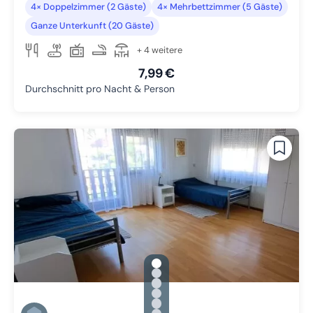
4× Doppelzimmer (2 Gäste)
4× Mehrbettzimmer (5 Gäste)
Ganze Unterkunft (20 Gäste)
+ 4 weitere
7,99 €
Durchschnitt pro Nacht & Person
gallery.slide_selector
Zu Slide 1 wechseln
Zu Slide 2 wechseln
Zu Slide 3 wechseln
Zu Slide 4 wechseln