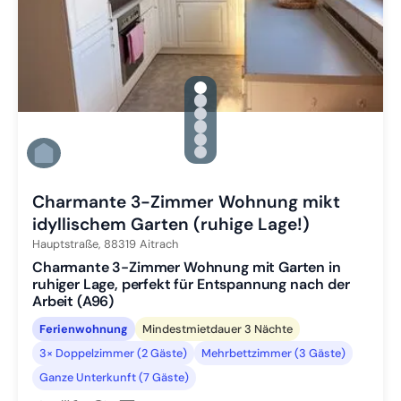
gallery.slide_selector
Zu Slide 1 wechseln
Zu Slide 2 wechseln
Zu Slide 3 wechseln
Zu Slide 4 wechseln
Zu Slide 5 wechseln
Zu Slide 6 wechseln
Charmante 3-Zimmer Wohnung mikt
idyllischem Garten (ruhige Lage!)
Hauptstraße,
88319
Aitrach
Charmante 3-Zimmer Wohnung mit Garten in
ruhiger Lage, perfekt für Entspannung nach der
Arbeit (A96)
Ferienwohnung
Mindestmietdauer 3 Nächte
3× Doppelzimmer (2 Gäste)
Mehrbettzimmer (3 Gäste)
Ganze Unterkunft (7 Gäste)