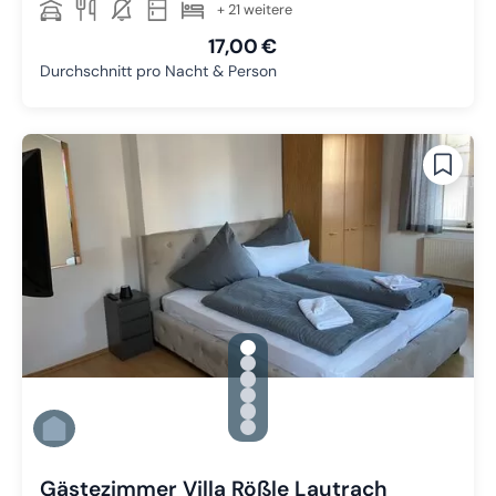
+ 21 weitere
17,00 €
Durchschnitt pro Nacht & Person
gallery.slide_selector
Zu Slide 1 wechseln
Zu Slide 2 wechseln
Zu Slide 3 wechseln
Zu Slide 4 wechseln
Zu Slide 5 wechseln
Zu Slide 6 wechseln
Gästezimmer Villa Rößle Lautrach