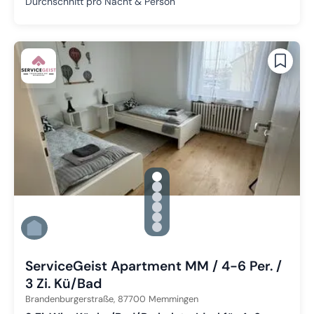
Durchschnitt pro Nacht & Person
gallery.slide_selector
Zu Slide 1 wechseln
Zu Slide 2 wechseln
Zu Slide 3 wechseln
Zu Slide 4 wechseln
Zu Slide 5 wechseln
Zu Slide 6 wechseln
ServiceGeist Apartment MM / 4-6 Per. /
3 Zi. Kü/Bad
Brandenburgerstraße,
87700
Memmingen