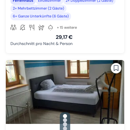
Ferienhaus
Einzelzimmer
2× Doppelzimmer (2 Gäste)
2× Mehrbettzimmer (2 Gäste)
6× Ganze Unterkünfte (6 Gäste)
+ 15 weitere
29,17 €
Durchschnitt pro Nacht & Person
gallery.slide_selector
Zu Slide 1 wechseln
Zu Slide 2 wechseln
Zu Slide 3 wechseln