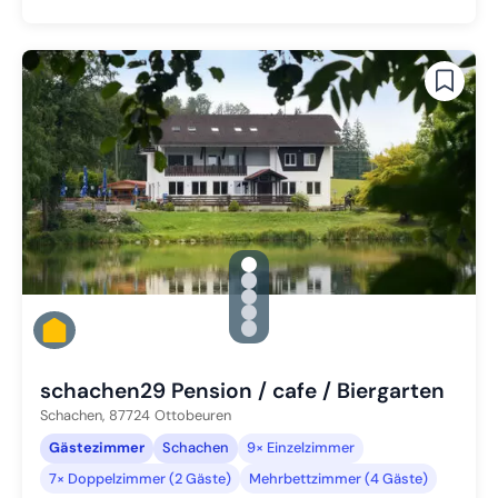
gallery.slide_selector
Zu Slide 1 wechseln
Zu Slide 2 wechseln
Zu Slide 3 wechseln
Zu Slide 4 wechseln
Zu Slide 5 wechseln
schachen29 Pension / cafe / Biergarten
Schachen,
87724
Ottobeuren
Gästezimmer
Schachen
9× Einzelzimmer
7× Doppelzimmer (2 Gäste)
Mehrbettzimmer (4 Gäste)