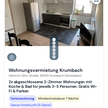
gallery.slide_selector
Zu Slide 1 wechseln
Zu Slide 2 wechseln
Zu Slide 3 wechseln
Zu Slide 4 wechseln
Zu Slide 5 wechseln
Zu Slide 6 wechseln
Wohnungsvermietung Krumbach
Heinrich-Sinz-Straße,
86381
Krumbach (Schwaben)
2x abgeschlossene 2-Zimmer Wohnungen mit
Küche & Bad für jeweils 3-5 Personen. Gratis Wi-
Fi & Parken
Ferienwohnung
Mindestmietdauer 7 Nächte
Ganze Unterkunft (5 Gäste)