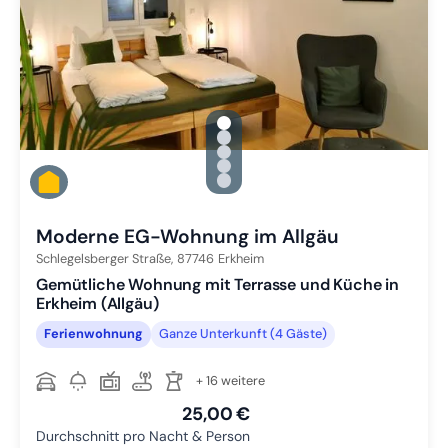
gallery.slide_selector
Zu Slide 1 wechseln
Zu Slide 2 wechseln
Zu Slide 3 wechseln
Zu Slide 4 wechseln
Zu Slide 5 wechseln
Moderne EG-Wohnung im Allgäu
Schlegelsberger Straße,
87746
Erkheim
Gemütliche Wohnung mit Terrasse und Küche in
Erkheim (Allgäu)
Ferienwohnung
Ganze Unterkunft (4 Gäste)
+ 16 weitere
25,00 €
Durchschnitt pro Nacht & Person