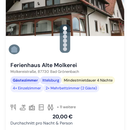
gallery.slide_selector
Zu Slide 1 wechseln
Zu Slide 2 wechseln
Zu Slide 3 wechseln
Zu Slide 4 wechseln
Zu Slide 5 wechseln
Zu Slide 6 wechseln
Ferienhaus Alte Molkerei
Molkereistraße,
87730
Bad Grönenbach
Gästezimmer
Ittelsburg
Mindestmietdauer 4 Nächte
4× Einzelzimmer
2× Mehrbettzimmer (2 Gäste)
+ 11 weitere
20,00 €
Durchschnitt pro Nacht & Person