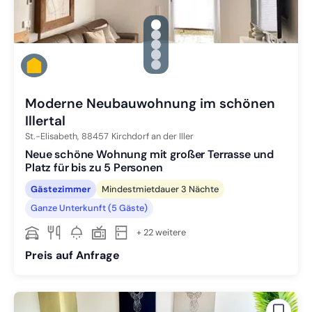
gallery.slide_selector
Zu Slide 1 wechseln
Zu Slide 2 wechseln
Zu Slide 3 wechseln
Zu Slide 4 wechseln
Zu Slide 5 wechseln
Moderne Neubauwohnung im schönen
Illertal
St.-Elisabeth,
88457
Kirchdorf an der Iller
Neue schöne Wohnung mit großer Terrasse und
Platz für bis zu 5 Personen
Gästezimmer
Mindestmietdauer 3 Nächte
Ganze Unterkunft (5 Gäste)
+ 22 weitere
Preis auf Anfrage