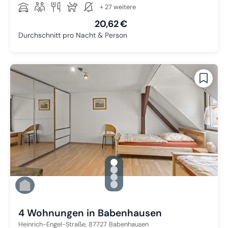
+ 27 weitere
20,62 €
Durchschnitt pro Nacht & Person
gallery.slide_selector
Zu Slide 1 wechseln
Zu Slide 2 wechseln
Zu Slide 3 wechseln
Zu Slide 4 wechseln
4 Wohnungen in Babenhausen
Heinrich-Engel-Straße,
87727
Babenhausen