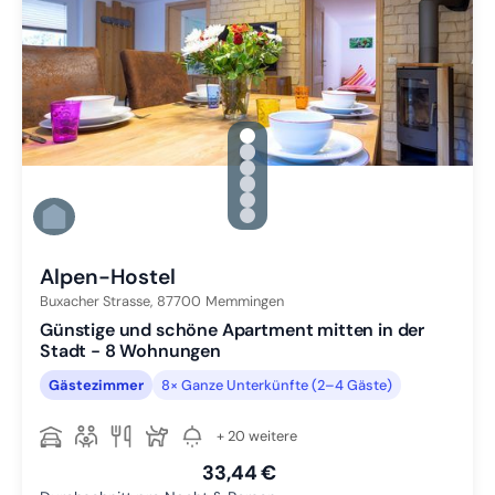
gallery.slide_selector
Zu Slide 1 wechseln
Zu Slide 2 wechseln
Zu Slide 3 wechseln
Zu Slide 4 wechseln
Zu Slide 5 wechseln
Zu Slide 6 wechseln
Alpen-Hostel
Buxacher Strasse,
87700
Memmingen
Günstige und schöne Apartment mitten in der
Stadt - 8 Wohnungen
Gästezimmer
8× Ganze Unterkünfte (2–4 Gäste)
+ 20 weitere
33,44 €