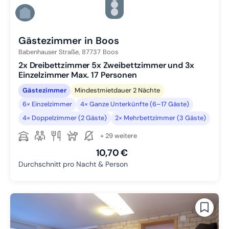
Zu Slide 4 wechseln
Zu Slide 5 wechseln
Zu Slide 6 wechseln
Gästezimmer in Boos
Babenhauser Straße,
87737
Boos
2x Dreibettzimmer 5x Zweibettzimmer und 3x
Einzelzimmer Max. 17 Personen
Gästezimmer
Mindestmietdauer 2 Nächte
6× Einzelzimmer
4× Ganze Unterkünfte (6–17 Gäste)
4× Doppelzimmer (2 Gäste)
2× Mehrbettzimmer (3 Gäste)
+ 29 weitere
10,70 €
Durchschnitt pro Nacht & Person