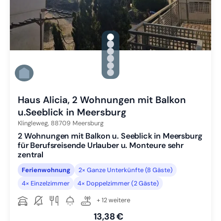
gallery.slide_selector
Zu Slide 1 wechseln
Zu Slide 2 wechseln
Zu Slide 3 wechseln
Zu Slide 4 wechseln
Zu Slide 5 wechseln
Zu Slide 6 wechseln
Haus Alicia, 2 Wohnungen mit Balkon
u.Seeblick in Meersburg
Klingleweg,
88709
Meersburg
2 Wohnungen mit Balkon u. Seeblick in Meersburg
für Berufsreisende Urlauber u. Monteure sehr
zentral
Ferienwohnung
2× Ganze Unterkünfte (8 Gäste)
4× Einzelzimmer
4× Doppelzimmer (2 Gäste)
+ 12 weitere
13,38 €