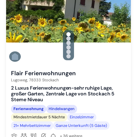
gallery.slide_selector
Zu Slide 1 wechseln
Zu Slide 2 wechseln
Zu Slide 3 wechseln
Zu Slide 4 wechseln
Zu Slide 5 wechseln
Zu Slide 6 wechseln
Flair Ferienwohnungen
Lugoweg,
78333
Stockach
2 Luxus Ferienwohnungen-sehr ruhige Lage,
großer Garten, Zentrale Lage von Stockach 5
Sterne Niveau
Ferienwohnung
Hindelwangen
Mindestmietdauer 5 Nächte
Einzelzimmer
21× Mehrbettzimmer
Ganze Unterkunft (5 Gäste)
+ 36 weitere