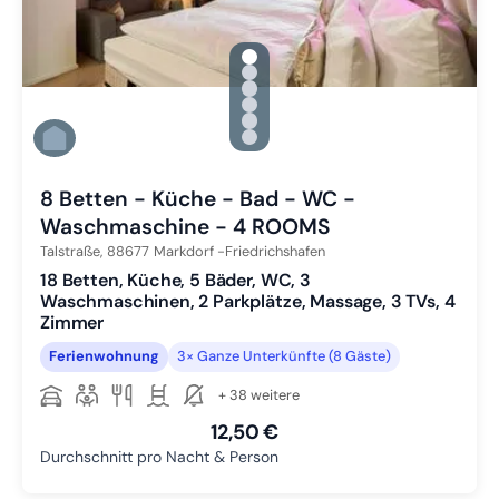
gallery.slide_selector
Zu Slide 1 wechseln
Zu Slide 2 wechseln
Zu Slide 3 wechseln
Zu Slide 4 wechseln
Zu Slide 5 wechseln
Zu Slide 6 wechseln
8 Betten - Küche - Bad - WC -
Waschmaschine - 4 ROOMS
Talstraße,
88677
Markdorf -Friedrichshafen
18 Betten, Küche, 5 Bäder, WC, 3
Waschmaschinen, 2 Parkplätze, Massage, 3 TVs, 4
Zimmer
Ferienwohnung
3× Ganze Unterkünfte (8 Gäste)
+ 38 weitere
12,50 €
Durchschnitt pro Nacht & Person