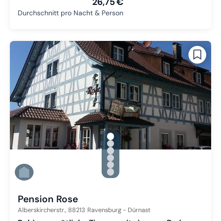
26,75 €
Durchschnitt pro Nacht & Person
gallery.slide_selector
Zu Slide 1 wechseln
Zu Slide 2 wechseln
Zu Slide 3 wechseln
Zu Slide 4 wechseln
Zu Slide 5 wechseln
Zu Slide 6 wechseln
Pension Rose
Alberskircherstr.,
88213
Ravensburg - Dürnast