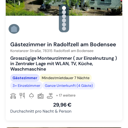
gallery.slide_selector
Zu Slide 1 wechseln
Zu Slide 2 wechseln
Zu Slide 3 wechseln
Zu Slide 4 wechseln
Zu Slide 5 wechseln
Zu Slide 6 wechseln
Gästezimmer in Radolfzell am Bodensee
Konstanzer Straße,
78315
Radolfzell am Bodensee
Grosszügige Monteurzimmer ( zur Einzelnutzung )
in Zentraler Lage mit WLAN, TV, Küche,
Waschmaschine
Gästezimmer
Mindestmietdauer 7 Nächte
3× Einzelzimmer
Ganze Unterkunft (4 Gäste)
+ 17 weitere
29,96 €
Durchschnitt pro Nacht & Person