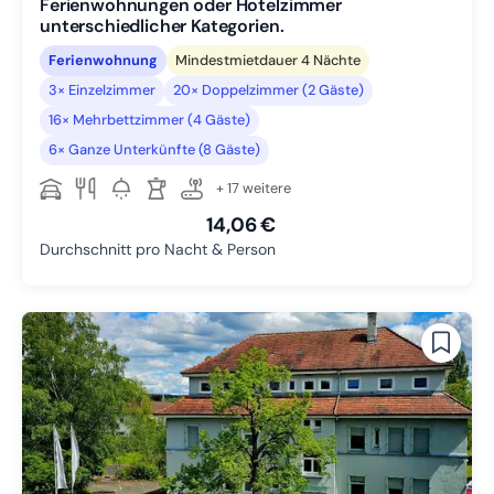
Ferienwohnungen oder Hotelzimmer
unterschiedlicher Kategorien.
Ferienwohnung
Mindestmietdauer 4 Nächte
3× Einzelzimmer
20× Doppelzimmer (2 Gäste)
16× Mehrbettzimmer (4 Gäste)
6× Ganze Unterkünfte (8 Gäste)
+ 17 weitere
14,06 €
Durchschnitt pro Nacht & Person