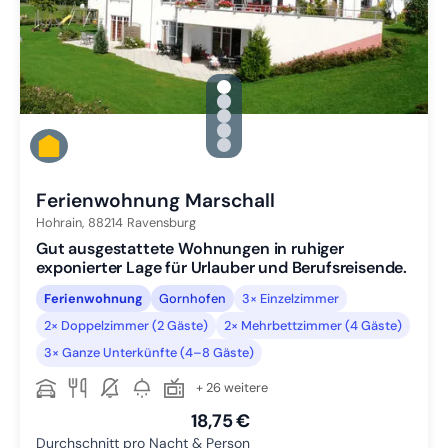
gallery.slide_selector
Zu Slide 1 wechseln
Zu Slide 2 wechseln
Zu Slide 3 wechseln
Zu Slide 4 wechseln
Zu Slide 5 wechseln
Ferienwohnung Marschall
Hohrain,
88214
Ravensburg
Gut ausgestattete Wohnungen in ruhiger
exponierter Lage für Urlauber und Berufsreisende.
Ferienwohnung
Gornhofen
3× Einzelzimmer
2× Doppelzimmer (2 Gäste)
2× Mehrbettzimmer (4 Gäste)
3× Ganze Unterkünfte (4–8 Gäste)
+ 26 weitere
18,75 €
Durchschnitt pro Nacht & Person