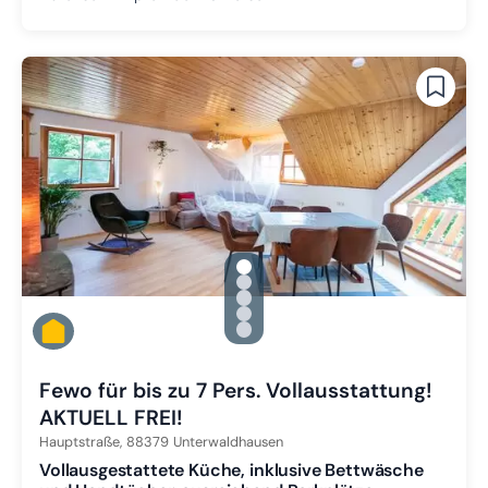
gallery.slide_selector
Zu Slide 1 wechseln
Zu Slide 2 wechseln
Zu Slide 3 wechseln
Zu Slide 4 wechseln
Zu Slide 5 wechseln
Fewo für bis zu 7 Pers. Vollausstattung!
AKTUELL FREI!
Hauptstraße,
88379
Unterwaldhausen
Vollausgestattete Küche, inklusive Bettwäsche