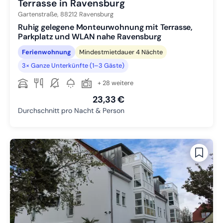
Terrasse in Ravensburg
Gartenstraße,
88212
Ravensburg
Ruhig gelegene Monteurwohnung mit Terrasse,
Parkplatz und WLAN nahe Ravensburg
Ferienwohnung
Mindestmietdauer 4 Nächte
3× Ganze Unterkünfte (1–3 Gäste)
+ 28 weitere
23,33 €
Durchschnitt pro Nacht & Person