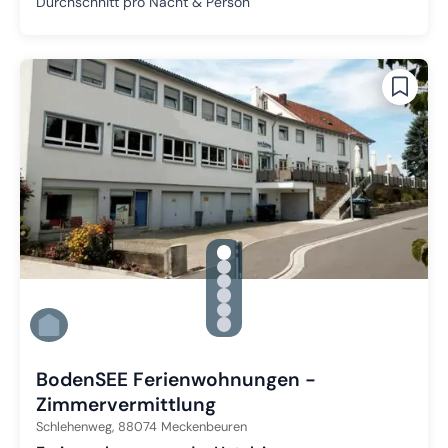
Durchschnitt pro Nacht & Person
gallery.slide_selector
Zu Slide 1 wechseln
Zu Slide 2 wechseln
Zu Slide 3 wechseln
Zu Slide 4 wechseln
Zu Slide 5 wechseln
Zu Slide 6 wechseln
BodenSEE Ferienwohnungen -
Zimmervermittlung
Schlehenweg,
88074
Meckenbeuren