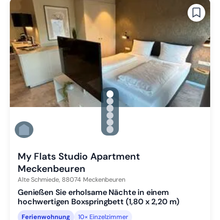
gallery.slide_selector
Zu Slide 1 wechseln
Zu Slide 2 wechseln
Zu Slide 3 wechseln
Zu Slide 4 wechseln
Zu Slide 5 wechseln
Zu Slide 6 wechseln
My Flats Studio Apartment
Meckenbeuren
Alte Schmiede,
88074
Meckenbeuren
Genießen Sie erholsame Nächte in einem
hochwertigen Boxspringbett (1,80 x 2,20 m)
Ferienwohnung
10× Einzelzimmer