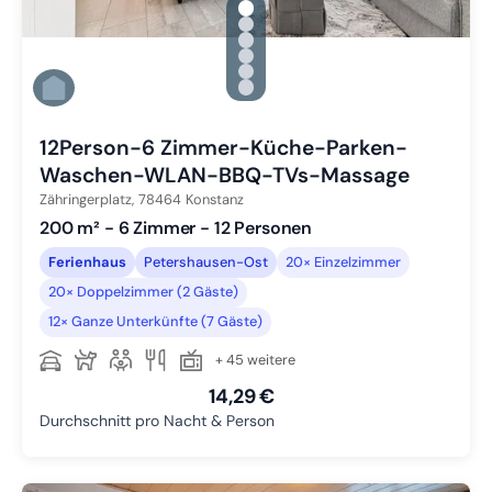
gallery.slide_selector
Zu Slide 1 wechseln
Zu Slide 2 wechseln
Zu Slide 3 wechseln
Zu Slide 4 wechseln
Zu Slide 5 wechseln
Zu Slide 6 wechseln
12Person-6 Zimmer-Küche-Parken-
Waschen-WLAN-BBQ-TVs-Massage
Zähringerplatz,
78464
Konstanz
200 m² - 6 Zimmer - 12 Personen
Ferienhaus
Petershausen-Ost
20× Einzelzimmer
20× Doppelzimmer (2 Gäste)
12× Ganze Unterkünfte (7 Gäste)
+ 45 weitere
14,29 €
Durchschnitt pro Nacht & Person