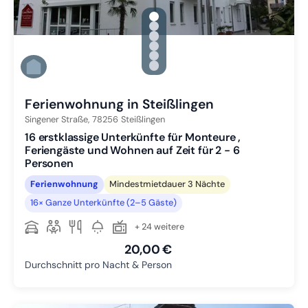
gallery.slide_selector
Zu Slide 1 wechseln
Zu Slide 2 wechseln
Zu Slide 3 wechseln
Zu Slide 4 wechseln
Zu Slide 5 wechseln
Zu Slide 6 wechseln
Ferienwohnung in Steißlingen
Singener Straße,
78256
Steißlingen
16 erstklassige Unterkünfte für Monteure ,
Feriengäste und Wohnen auf Zeit für 2 - 6
Personen
Ferienwohnung
Mindestmietdauer 3 Nächte
16× Ganze Unterkünfte (2–5 Gäste)
+ 24 weitere
20,00 €
Durchschnitt pro Nacht & Person