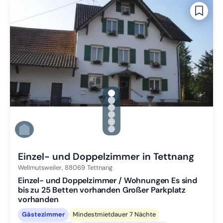
gallery.slide_selector
Zu Slide 1 wechseln
Zu Slide 2 wechseln
Zu Slide 3 wechseln
Zu Slide 4 wechseln
Zu Slide 5 wechseln
Zu Slide 6 wechseln
Einzel- und Doppelzimmer in Tettnang
Wellmutsweiler,
88069
Tettnang
Einzel- und Doppelzimmer / Wohnungen Es sind
bis zu 25 Betten vorhanden Großer Parkplatz
vorhanden
Gästezimmer
Mindestmietdauer 7 Nächte