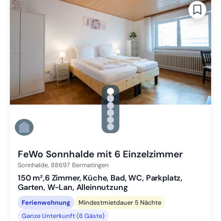
gallery.slide_selector
Zu Slide 1 wechseln
Zu Slide 2 wechseln
Zu Slide 3 wechseln
Zu Slide 4 wechseln
Zu Slide 5 wechseln
Zu Slide 6 wechseln
FeWo Sonnhalde mit 6 Einzelzimmer
Sonnhalde,
88697
Bermatingen
150 m²,6 Zimmer, Küche, Bad, WC, Parkplatz,
Garten, W-Lan, Alleinnutzung
Ferienwohnung
Mindestmietdauer 5 Nächte
Ganze Unterkunft (6 Gäste)