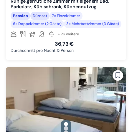
Ruhige,gemütliche Zimmer mit eigenem Bad,
Parkplatz, Kühlschrank, Küchennutzug
Pension
Dürnast
7× Einzelzimmer
6× Doppelzimmer (2 Gäste)
3× Mehrbettzimmer (3 Gäste)
+ 26 weitere
36,73 €
Durchschnitt pro Nacht & Person
gallery.slide_selector
Zu Slide 1 wechseln