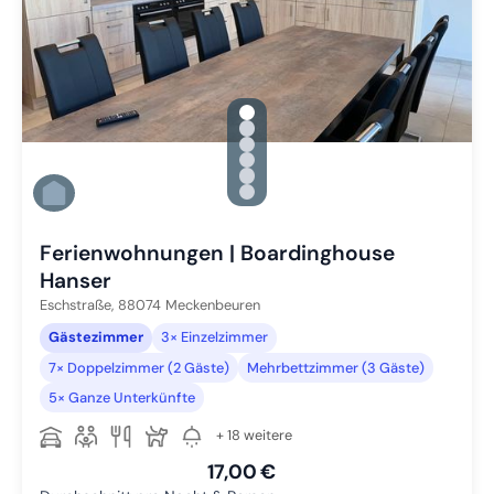
gallery.slide_selector
Zu Slide 1 wechseln
Zu Slide 2 wechseln
Zu Slide 3 wechseln
Zu Slide 4 wechseln
Zu Slide 5 wechseln
Zu Slide 6 wechseln
Ferienwohnungen | Boardinghouse
Hanser
Eschstraße,
88074
Meckenbeuren
Gästezimmer
3× Einzelzimmer
7× Doppelzimmer (2 Gäste)
Mehrbettzimmer (3 Gäste)
5× Ganze Unterkünfte
+ 18 weitere
17,00 €