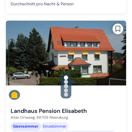
Durchschnitt pro Nacht & Person
gallery.slide_selector
Zu Slide 1 wechseln
Zu Slide 2 wechseln
Zu Slide 3 wechseln
Zu Slide 4 wechseln
Zu Slide 5 wechseln
Landhaus Pension Elisabeth
Alter Ortsweg,
88709
Meersburg
Gästezimmer
Einzelzimmer