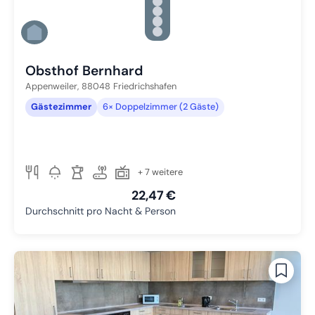
Zu Slide 2 wechseln
Zu Slide 3 wechseln
Zu Slide 4 wechseln
Zu Slide 5 wechseln
Zu Slide 6 wechseln
Obsthof Bernhard
Appenweiler,
88048
Friedrichshafen
Gästezimmer
6× Doppelzimmer (2 Gäste)
+ 7 weitere
22,47 €
Durchschnitt pro Nacht & Person