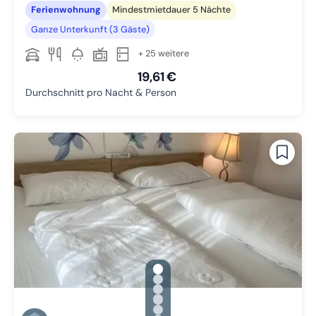
Ferienwohnung
Mindestmietdauer 5 Nächte
Ganze Unterkunft (3 Gäste)
+ 25 weitere
19,61 €
Durchschnitt pro Nacht & Person
gallery.slide_selector
Zu Slide 1 wechseln
Zu Slide 2 wechseln
Zu Slide 3 wechseln
Zu Slide 4 wechseln