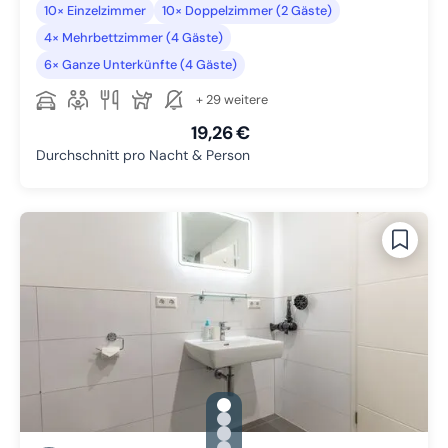
10× Einzelzimmer
10× Doppelzimmer (2 Gäste)
4× Mehrbettzimmer (4 Gäste)
6× Ganze Unterkünfte (4 Gäste)
+ 29 weitere
19,26 €
Durchschnitt pro Nacht & Person
gallery.slide_selector
Zu Slide 1 wechseln
Zu Slide 2 wechseln