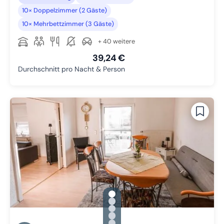
10× Doppelzimmer (2 Gäste)
10× Mehrbettzimmer (3 Gäste)
+ 40 weitere
39,24 €
Durchschnitt pro Nacht & Person
gallery.slide_selector
Zu Slide 1 wechseln
Zu Slide 2 wechseln
Zu Slide 3 wechseln
Zu Slide 4 wechseln