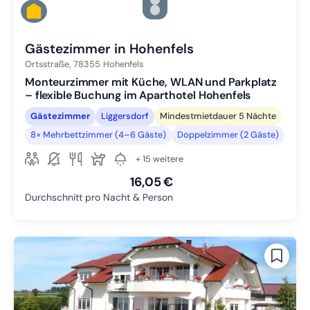
Zu Slide 3 wechseln
Zu Slide 4 wechseln
Zu Slide 5 wechseln
Gästezimmer in Hohenfels
Ortsstraße,
78355
Hohenfels
Monteurzimmer mit Küche, WLAN und Parkplatz
– flexible Buchung im Aparthotel Hohenfels
Gästezimmer
Liggersdorf
Mindestmietdauer 5 Nächte
8× Mehrbettzimmer (4–6 Gäste)
Doppelzimmer (2 Gäste)
+ 15 weitere
16,05 €
Durchschnitt pro Nacht & Person