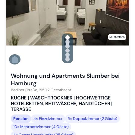
gallery.slide_selector
Musterfoto
Zu Slide 1 wechseln
Zu Slide 2 wechseln
Zu Slide 3 wechseln
Zu Slide 4 wechseln
Zu Slide 5 wechseln
Zu Slide 6 wechseln
Wohnung und Apartments Slumber bei
Hamburg
Berliner Straße,
21502
Geesthacht
KÜCHE | WASCHTROCKNER | HOCHWERTIGE
HOTELBETTEN, BETTWÄSCHE, HANDTÜCHER |
TERASSE
Pension
4× Einzelzimmer
5× Doppelzimmer (2 Gäste)
10× Mehrbettzimmer (4 Gäste)
4× Ganze Unterkünfte (25 Gäste)