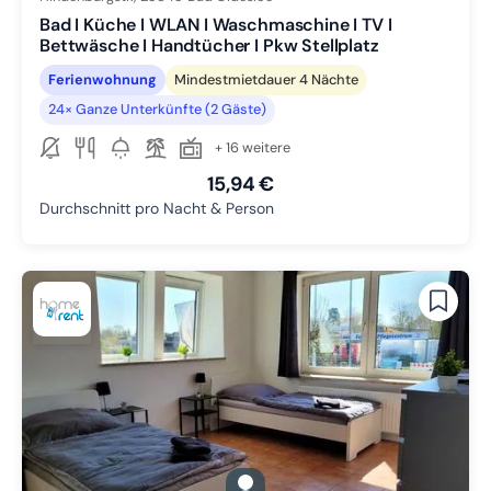
Bad I Küche I WLAN I Waschmaschine I TV I
Bettwäsche I Handtücher I Pkw Stellplatz
Ferienwohnung
Mindestmietdauer 4 Nächte
24× Ganze Unterkünfte (2 Gäste)
+ 16 weitere
15,94 €
Durchschnitt pro Nacht & Person
gallery.slide_selector