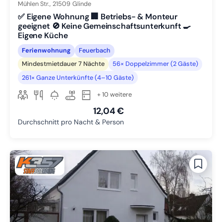
Mühlen Str.,
21509
Glinde
✅ Eigene Wohnung 🏢 Betriebs- & Monteur
geeignet 🚫 Keine Gemeinschaftsunterkunft 🍳
Eigene Küche
Ferienwohnung
Feuerbach
Mindestmietdauer 7 Nächte
56× Doppelzimmer (2 Gäste)
261× Ganze Unterkünfte (4–10 Gäste)
+ 10 weitere
12,04 €
Durchschnitt pro Nacht & Person