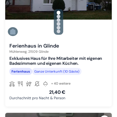
gallery.slide_selector
Zu Slide 1 wechseln
Zu Slide 2 wechseln
Zu Slide 3 wechseln
Zu Slide 4 wechseln
Zu Slide 5 wechseln
Zu Slide 6 wechseln
Ferienhaus in Glinde
Mühlenweg,
21509
Glinde
Exklusives Haus für Ihre Mitarbeiter mit eigenen
Badezimmern und eigenen Küchen.
Ferienhaus
Ganze Unterkunft (10 Gäste)
+ 40 weitere
21,40 €
Durchschnitt pro Nacht & Person