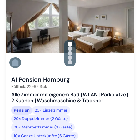
gallery.slide_selector
Zu Slide 1 wechseln
Zu Slide 2 wechseln
Zu Slide 3 wechseln
Zu Slide 4 wechseln
Zu Slide 5 wechseln
A1 Pension Hamburg
Bültbek,
22962
Siek
Alle Zimmer mit eigenem Bad | WLAN | Parkplätze |
2 Küchen | Waschmaschine & Trockner
Pension
20× Einzelzimmer
20× Doppelzimmer (2 Gäste)
20× Mehrbettzimmer (3 Gäste)
10× Ganze Unterkünfte (6 Gäste)