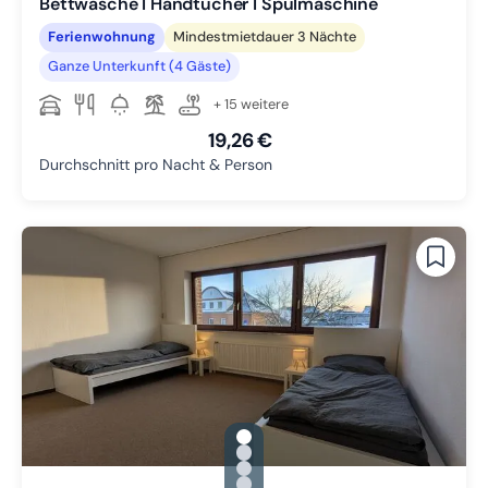
Bettwäsche I Handtücher I Spülmaschine
Ferienwohnung
Mindestmietdauer 3 Nächte
Ganze Unterkunft (4 Gäste)
+ 15 weitere
19,26 €
Durchschnitt pro Nacht & Person
gallery.slide_selector
Zu Slide 1 wechseln
Zu Slide 2 wechseln
Zu Slide 3 wechseln