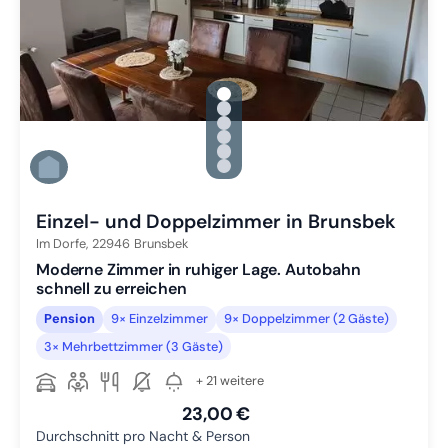
gallery.slide_selector
Zu Slide 1 wechseln
Zu Slide 2 wechseln
Zu Slide 3 wechseln
Zu Slide 4 wechseln
Zu Slide 5 wechseln
Zu Slide 6 wechseln
Einzel- und Doppelzimmer in Brunsbek
Im Dorfe,
22946
Brunsbek
Moderne Zimmer in ruhiger Lage. Autobahn
schnell zu erreichen
Pension
9× Einzelzimmer
9× Doppelzimmer (2 Gäste)
3× Mehrbettzimmer (3 Gäste)
+ 21 weitere
23,00 €
Durchschnitt pro Nacht & Person