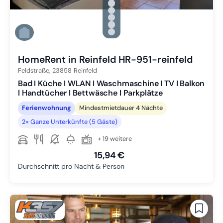
Zu Slide 1 wechseln
Zu Slide 2 wechseln
Zu Slide 3 wechseln
Zu Slide 4 wechseln
Zu Slide 5 wechseln
Zu Slide 6 wechseln
HomeRent in Reinfeld HR-951-reinfeld
Feldstraße,
23858
Reinfeld
Bad I Küche I WLAN I Waschmaschine I TV I Balkon
I Handtücher I Bettwäsche I Parkplätze
Ferienwohnung
Mindestmietdauer 4 Nächte
2× Ganze Unterkünfte (5 Gäste)
+ 19 weitere
15,94 €
Durchschnitt pro Nacht & Person