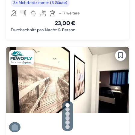
3× Mehrbettzimmer (3 Gäste)
+ 17 weitere
23,00 €
Durchschnitt pro Nacht & Person
gallery.slide_selector
Zu Slide 1 wechseln
Zu Slide 2 wechseln
Zu Slide 3 wechseln
Zu Slide 4 wechseln
Zu Slide 5 wechseln
Zu Slide 6 wechseln