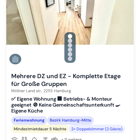
gallery.slide_selector
Zu Slide 1 wechseln
Zu Slide 2 wechseln
Zu Slide 3 wechseln
Zu Slide 4 wechseln
Zu Slide 5 wechseln
Zu Slide 6 wechseln
Mehrere DZ und EZ - Komplette Etage
für Große Gruppen
Möllner Land str.,
22113
Hamburg
✅ Eigene Wohnung 🏢 Betriebs- & Monteur
geeignet 🚫 Keine Gemeinschaftsunterkunft 🍳
Eigene Küche
Ferienwohnung
Bezirk Hamburg-Mitte
Mindestmietdauer 5 Nächte
2× Doppelzimmer (2 Gäste)
+ 11 weitere