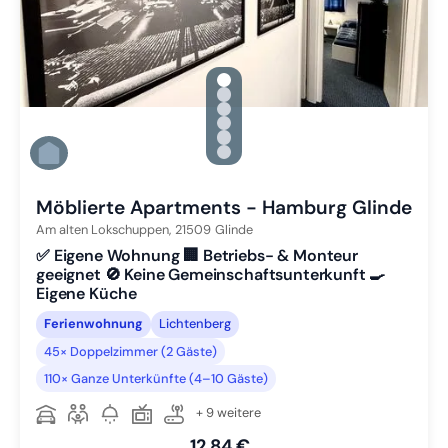
gallery.slide_selector
Zu Slide 1 wechseln
Zu Slide 2 wechseln
Zu Slide 3 wechseln
Zu Slide 4 wechseln
Zu Slide 5 wechseln
Zu Slide 6 wechseln
Möblierte Apartments - Hamburg Glinde
Am alten Lokschuppen,
21509
Glinde
✅ Eigene Wohnung 🏢 Betriebs- & Monteur
geeignet 🚫 Keine Gemeinschaftsunterkunft 🍳
Eigene Küche
Ferienwohnung
Lichtenberg
45× Doppelzimmer (2 Gäste)
110× Ganze Unterkünfte (4–10 Gäste)
+ 9 weitere
12,84 €