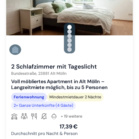
gallery.slide_selector
Zu Slide 1 wechseln
Zu Slide 2 wechseln
Zu Slide 3 wechseln
Zu Slide 4 wechseln
Zu Slide 5 wechseln
Zu Slide 6 wechseln
2 Schlafzimmer mit Tageslicht
Bundesstraße,
23881
Alt Mölln
Voll möbliertes Apartment in Alt Mölln –
Langzeitmiete möglich, bis zu 5 Personen
Ferienwohnung
Mindestmietdauer 2 Nächte
2× Ganze Unterkünfte (4 Gäste)
+ 19 weitere
17,39 €
Durchschnitt pro Nacht & Person