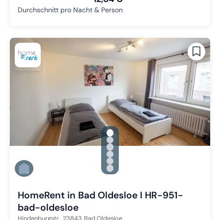
Durchschnitt pro Nacht & Person
gallery.slide_selector
Zu Slide 1 wechseln
Zu Slide 2 wechseln
Zu Slide 3 wechseln
Zu Slide 4 wechseln
Zu Slide 5 wechseln
Zu Slide 6 wechseln
HomeRent in Bad Oldesloe I HR-951-
bad-oldesloe
Hindenburgstr.,
23843
Bad Oldesloe