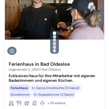
gallery.slide_selector
Zu Slide 1 wechseln
Zu Slide 2 wechseln
Zu Slide 3 wechseln
Zu Slide 4 wechseln
Zu Slide 5 wechseln
Zu Slide 6 wechseln
Ferienhaus in Bad Oldesloe
Hagenstraße 0,
23843
Bad Oldesloe
Exklusives Haus für Ihre Mitarbeiter mit eigenen
Badezimmern und eigenen Küchen.
Ferienhaus
2× Ganze Unterkünfte (12 Gäste)
Einzelzimmer
6× Doppelzimmer (2 Gäste)
+ 39 weitere