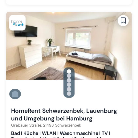
gallery.slide_selector
Zu Slide 1 wechseln
Zu Slide 2 wechseln
Zu Slide 3 wechseln
Zu Slide 4 wechseln
Zu Slide 5 wechseln
Zu Slide 6 wechseln
HomeRent Schwarzenbek, Lauenburg
und Umgebung bei Hamburg
Grabauer Straße,
21493
Schwarzenbek
Bad I Küche I WLAN I Waschmaschine I TV I