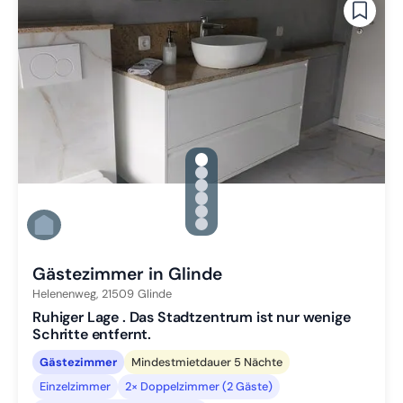
gallery.slide_selector
Zu Slide 1 wechseln
Zu Slide 2 wechseln
Zu Slide 3 wechseln
Zu Slide 4 wechseln
Zu Slide 5 wechseln
Zu Slide 6 wechseln
Gästezimmer in Glinde
Helenenweg,
21509
Glinde
Ruhiger Lage . Das Stadtzentrum ist nur wenige
Schritte entfernt.
Gästezimmer
Mindestmietdauer 5 Nächte
Einzelzimmer
2× Doppelzimmer (2 Gäste)