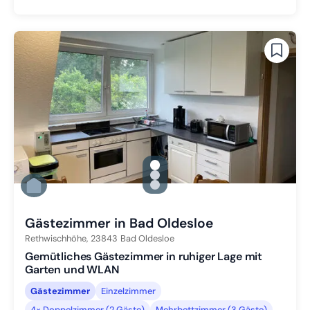
gallery.slide_selector
Zu Slide 1 wechseln
Zu Slide 2 wechseln
Zu Slide 3 wechseln
Gästezimmer in Bad Oldesloe
Rethwischhöhe,
23843
Bad Oldesloe
Gemütliches Gästezimmer in ruhiger Lage mit
Garten und WLAN
Gästezimmer
Einzelzimmer
4× Doppelzimmer (2 Gäste)
Mehrbettzimmer (3 Gäste)