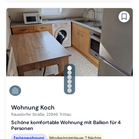
gallery.slide_selector
Zu Slide 1 wechseln
Zu Slide 2 wechseln
Zu Slide 3 wechseln
Zu Slide 4 wechseln
Zu Slide 5 wechseln
Zu Slide 6 wechseln
Wohnung Koch
Rausdorfer Straße,
22946
Trittau
Schöne komfortable Wohnung mit Balkon für 4
Personen
Ferienwohnung
Mindestmietdauer 7 Nächte