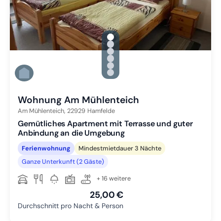
gallery.slide_selector
Zu Slide 1 wechseln
Zu Slide 2 wechseln
Zu Slide 3 wechseln
Zu Slide 4 wechseln
Zu Slide 5 wechseln
Zu Slide 6 wechseln
Wohnung Am Mühlenteich
Am Mühlenteich,
22929
Hamfelde
Gemütliches Apartment mit Terrasse und guter
Anbindung an die Umgebung
Ferienwohnung
Mindestmietdauer 3 Nächte
Ganze Unterkunft (2 Gäste)
+ 16 weitere
25,00 €
Durchschnitt pro Nacht & Person