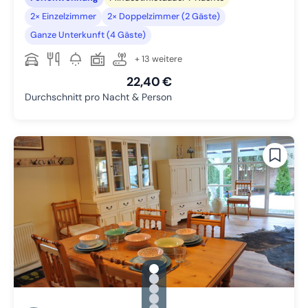
2× Einzelzimmer
2× Doppelzimmer (2 Gäste)
Ganze Unterkunft (4 Gäste)
+ 13 weitere
22,40 €
Durchschnitt pro Nacht & Person
gallery.slide_selector
Zu Slide 1 wechseln
Zu Slide 2 wechseln
Zu Slide 3 wechseln