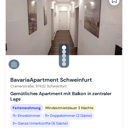
gallery.slide_selector
Zu Slide 1 wechseln
Zu Slide 2 wechseln
Zu Slide 3 wechseln
Zu Slide 4 wechseln
Zu Slide 5 wechseln
BavariaApartment Schweinfurt
Cramerstraße,
97422
Schweinfurt
Gemütliches Apartment mit Balkon in zentraler
Lage
Ferienwohnung
Mindestmietdauer 3 Nächte
11× Einzelzimmer
11× Doppelzimmer (2 Gäste)
5× Ganze Unterkünfte (6 Gäste)