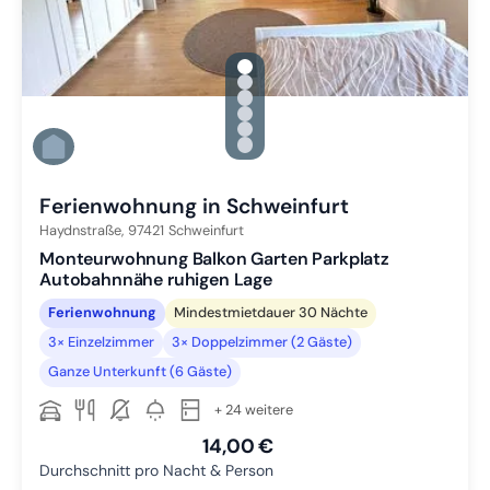
gallery.slide_selector
Zu Slide 1 wechseln
Zu Slide 2 wechseln
Zu Slide 3 wechseln
Zu Slide 4 wechseln
Zu Slide 5 wechseln
Zu Slide 6 wechseln
Ferienwohnung in Schweinfurt
Haydnstraße,
97421
Schweinfurt
Monteurwohnung Balkon Garten Parkplatz
Autobahnnähe ruhigen Lage
Ferienwohnung
Mindestmietdauer 30 Nächte
3× Einzelzimmer
3× Doppelzimmer (2 Gäste)
Ganze Unterkunft (6 Gäste)
+ 24 weitere
14,00 €
Durchschnitt pro Nacht & Person