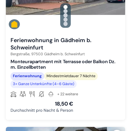
gallery.slide_selector
Zu Slide 1 wechseln
Zu Slide 2 wechseln
Zu Slide 3 wechseln
Zu Slide 4 wechseln
Zu Slide 5 wechseln
Ferienwohnung in Gädheim b.
Schweinfurt
Bergstraße,
97503
Gädheim b. Schweinfurt
Monteurapartment mit Terrasse oder Balkon Dz.
m. Einzellbetten
Ferienwohnung
Mindestmietdauer 7 Nächte
3× Ganze Unterkünfte (4–6 Gäste)
+ 22 weitere
18,50 €
Durchschnitt pro Nacht & Person