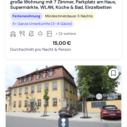
große Wohnung mit 7 Zimmer, Parkplatz am Haus,
Supermärkte, WLAN, Küche & Bad, Einzelbetten
Ferienwohnung
Mindestmietdauer 3 Nächte
5× Ganze Unterkünfte (3–8 Gäste)
+ 23 weitere
15,00 €
Durchschnitt pro Nacht & Person
gallery.slide_selector
Zu Slide 1 wechseln