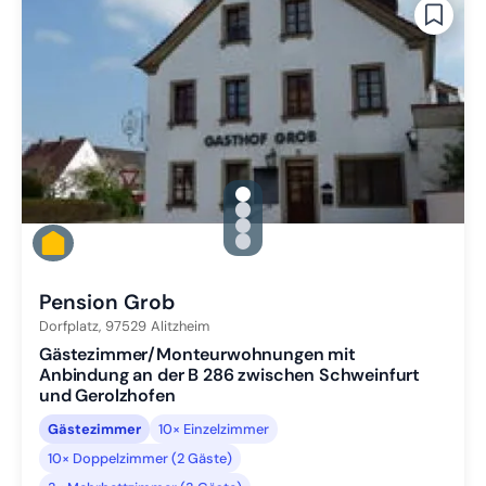
gallery.slide_selector
Zu Slide 1 wechseln
Zu Slide 2 wechseln
Zu Slide 3 wechseln
Zu Slide 4 wechseln
Pension Grob
Dorfplatz,
97529
Alitzheim
Gästezimmer/Monteurwohnungen mit
Anbindung an der B 286 zwischen Schweinfurt
und Gerolzhofen
Gästezimmer
10× Einzelzimmer
10× Doppelzimmer (2 Gäste)