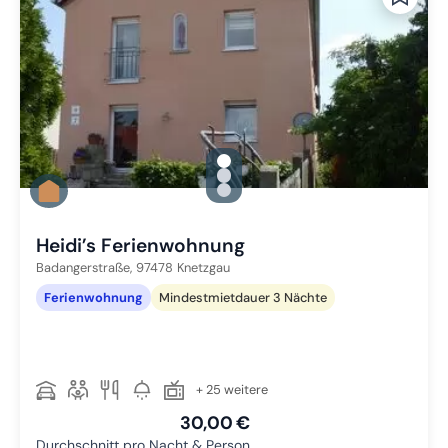
gallery.slide_selector
Zu Slide 1 wechseln
Zu Slide 2 wechseln
Zu Slide 3 wechseln
Heidi’s Ferienwohnung
Badangerstraße,
97478
Knetzgau
Ferienwohnung
Mindestmietdauer 3 Nächte
+ 25 weitere
30,00 €
Durchschnitt pro Nacht & Person