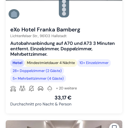
Zu Slide 2 wechseln
Zu Slide 3 wechseln
Zu Slide 4 wechseln
Zu Slide 5 wechseln
Zu Slide 6 wechseln
eXo Hotel Franka Bamberg
Lichtenfelser Str.,
96103
Hallstadt
Autobahnanbindung auf A70 und A73 3 Minuten
entfernt. Einzelzimmer, Doppelzimmer,
Mehrbettzimmer.
Hotel
Mindestmietdauer 4 Nächte
10× Einzelzimmer
28× Doppelzimmer (2 Gäste)
5× Mehrbettzimmer (4 Gäste)
+ 20 weitere
33,17 €
Durchschnitt pro Nacht & Person