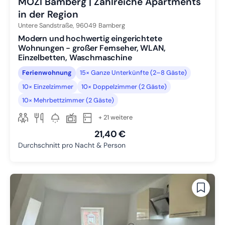
MOZI Bamberg | Zahlreiche Apartments
in der Region
Untere Sandstraße,
96049
Bamberg
Modern und hochwertig eingerichtete
Wohnungen - großer Fernseher, WLAN,
Einzelbetten, Waschmaschine
Ferienwohnung
15× Ganze Unterkünfte (2–8 Gäste)
10× Einzelzimmer
10× Doppelzimmer (2 Gäste)
10× Mehrbettzimmer (2 Gäste)
+ 21 weitere
21,40 €
Durchschnitt pro Nacht & Person