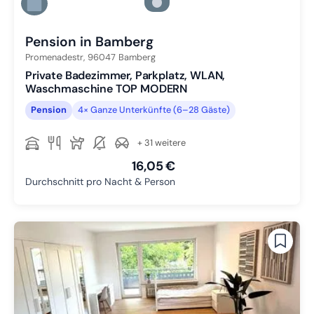
Zu Slide 5 wechseln
Zu Slide 6 wechseln
Pension in Bamberg
Promenadestr,
96047
Bamberg
Private Badezimmer, Parkplatz, WLAN,
Waschmaschine TOP MODERN
Pension
4× Ganze Unterkünfte (6–28 Gäste)
+ 31 weitere
16,05 €
Durchschnitt pro Nacht & Person