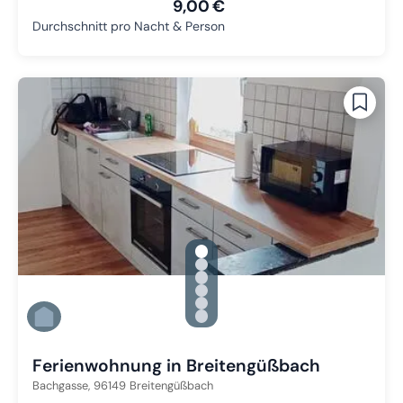
9,00 €
Durchschnitt pro Nacht & Person
gallery.slide_selector
Zu Slide 1 wechseln
Zu Slide 2 wechseln
Zu Slide 3 wechseln
Zu Slide 4 wechseln
Zu Slide 5 wechseln
Zu Slide 6 wechseln
Ferienwohnung in Breitengüßbach
Bachgasse,
96149
Breitengüßbach