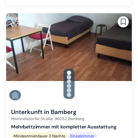
gallery.slide_selector
Zu Slide 1 wechseln
Zu Slide 2 wechseln
Zu Slide 3 wechseln
Zu Slide 4 wechseln
Zu Slide 5 wechseln
Zu Slide 6 wechseln
Unterkunft in Bamberg
Memmelsdorfer Straße,
96052
Bamberg
Mehrbettzimmer mit kompletter Ausstattung
Mindestmietdauer 3 Nächte
Einzelzimmer