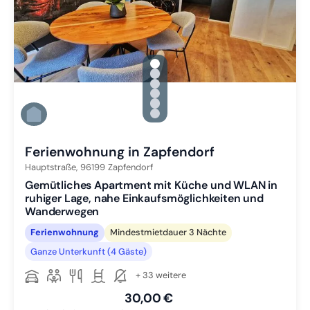
gallery.slide_selector
Zu Slide 1 wechseln
Zu Slide 2 wechseln
Zu Slide 3 wechseln
Zu Slide 4 wechseln
Zu Slide 5 wechseln
Zu Slide 6 wechseln
Ferienwohnung in Zapfendorf
Hauptstraße,
96199
Zapfendorf
Gemütliches Apartment mit Küche und WLAN in
ruhiger Lage, nahe Einkaufsmöglichkeiten und
Wanderwegen
Ferienwohnung
Mindestmietdauer 3 Nächte
Ganze Unterkunft (4 Gäste)
+ 33 weitere
30,00 €