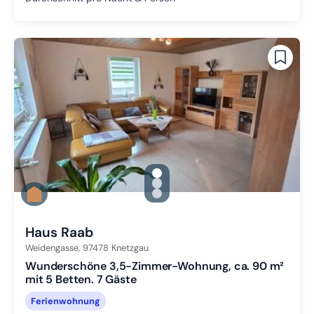
gallery.slide_selector
Zu Slide 1 wechseln
Zu Slide 2 wechseln
Zu Slide 3 wechseln
Haus Raab
Weidengasse,
97478
Knetzgau
Wunderschöne 3,5-Zimmer-Wohnung, ca. 90 m²
mit 5 Betten. 7 Gäste
Ferienwohnung