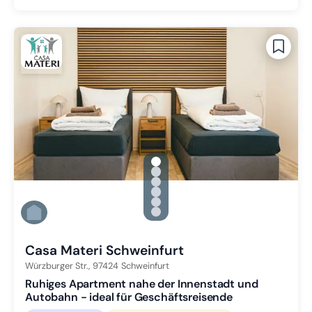
gallery.slide_selector
Zu Slide 1 wechseln
Zu Slide 2 wechseln
Zu Slide 3 wechseln
Zu Slide 4 wechseln
Zu Slide 5 wechseln
Zu Slide 6 wechseln
Casa Materi Schweinfurt
Würzburger Str.,
97424
Schweinfurt
Ruhiges Apartment nahe der Innenstadt und
Autobahn - ideal für Geschäftsreisende