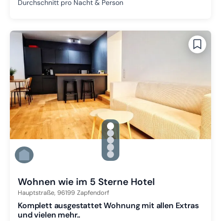
Durchschnitt pro Nacht & Person
gallery.slide_selector
Zu Slide 1 wechseln
Zu Slide 2 wechseln
Zu Slide 3 wechseln
Zu Slide 4 wechseln
Zu Slide 5 wechseln
Wohnen wie im 5 Sterne Hotel
Hauptstraße,
96199
Zapfendorf
Komplett ausgestattet Wohnung mit allen Extras
und vielen mehr..