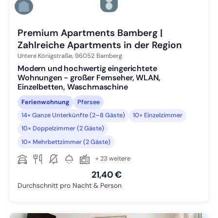
Zu Slide 5 wechseln
Zu Slide 6 wechseln
Premium Apartments Bamberg |
Zahlreiche Apartments in der Region
Untere Königstraße,
96052
Bamberg
Modern und hochwertig eingerichtete
Wohnungen - großer Fernseher, WLAN,
Einzelbetten, Waschmaschine
Ferienwohnung
Pfersee
14× Ganze Unterkünfte (2–8 Gäste)
10× Einzelzimmer
10× Doppelzimmer (2 Gäste)
10× Mehrbettzimmer (2 Gäste)
+ 23 weitere
21,40 €
Durchschnitt pro Nacht & Person