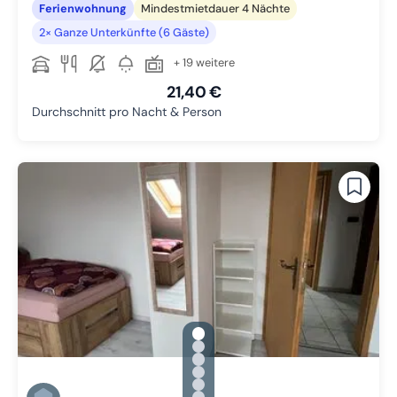
Ferienwohnung
Mindestmietdauer 4 Nächte
2× Ganze Unterkünfte (6 Gäste)
+ 19 weitere
21,40 €
Durchschnitt pro Nacht & Person
gallery.slide_selector
Zu Slide 1 wechseln
Zu Slide 2 wechseln
Zu Slide 3 wechseln
Zu Slide 4 wechseln