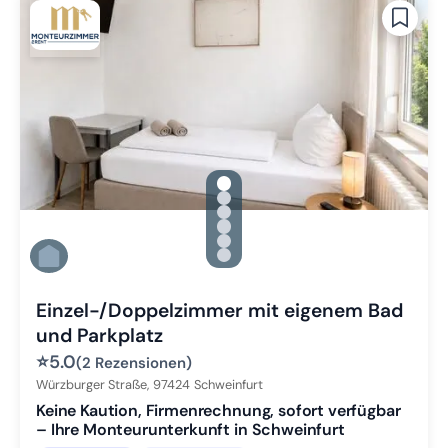
gallery.slide_selector
Zu Slide 1 wechseln
Zu Slide 2 wechseln
Zu Slide 3 wechseln
Zu Slide 4 wechseln
Zu Slide 5 wechseln
Zu Slide 6 wechseln
Einzel-/Doppelzimmer mit eigenem Bad
und Parkplatz
⭐
5.0
(2 Rezensionen)
Würzburger Straße,
97424
Schweinfurt
Keine Kaution, Firmenrechnung, sofort verfügbar
– Ihre Monteurunterkunft in Schweinfurt