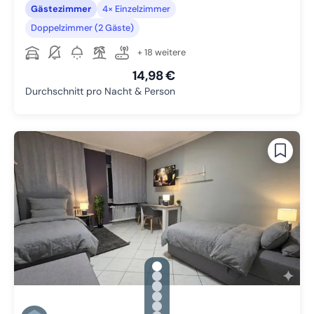
Gästezimmer
4× Einzelzimmer
Doppelzimmer (2 Gäste)
+ 18 weitere
14,98 €
Durchschnitt pro Nacht & Person
gallery.slide_selector
Zu Slide 1 wechseln
Zu Slide 2 wechseln
Zu Slide 3 wechseln
Zu Slide 4 wechseln