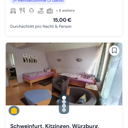
3× Mehrbettzimmer (3 Gäste)
+ 8 weitere
15,00 €
Durchschnitt pro Nacht & Person
gallery.slide_selector
Zu Slide 1 wechseln
Zu Slide 2 wechseln
Zu Slide 3 wechseln
Zu Slide 4 wechseln
Schweinfurt, Kitzingen, Würzburg,