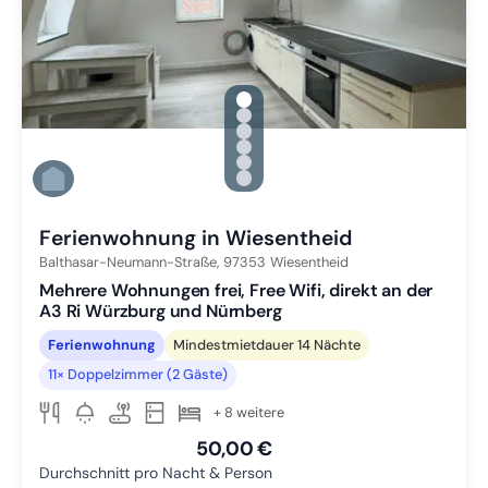
gallery.slide_selector
Zu Slide 1 wechseln
Zu Slide 2 wechseln
Zu Slide 3 wechseln
Zu Slide 4 wechseln
Zu Slide 5 wechseln
Zu Slide 6 wechseln
Ferienwohnung in Wiesentheid
Balthasar-Neumann-Straße,
97353
Wiesentheid
Mehrere Wohnungen frei, Free Wifi, direkt an der
A3 Ri Würzburg und Nürnberg
Ferienwohnung
Mindestmietdauer 14 Nächte
11× Doppelzimmer (2 Gäste)
+ 8 weitere
50,00 €
Durchschnitt pro Nacht & Person