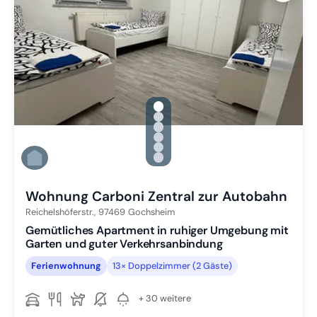
gallery.slide_selector
Zu Slide 1 wechseln
Zu Slide 2 wechseln
Zu Slide 3 wechseln
Zu Slide 4 wechseln
Zu Slide 5 wechseln
Zu Slide 6 wechseln
Wohnung Carboni Zentral zur Autobahn
Reichelshöferstr.,
97469
Gochsheim
Gemütliches Apartment in ruhiger Umgebung mit
Garten und guter Verkehrsanbindung
Ferienwohnung
13× Doppelzimmer (2 Gäste)
+ 30 weitere