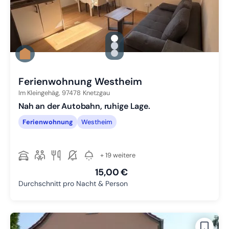
gallery.slide_selector
Zu Slide 1 wechseln
Zu Slide 2 wechseln
Zu Slide 3 wechseln
Ferienwohnung Westheim
Im Kleingehäg,
97478
Knetzgau
Nah an der Autobahn, ruhige Lage.
Ferienwohnung
Westheim
+ 19 weitere
15,00 €
Durchschnitt pro Nacht & Person