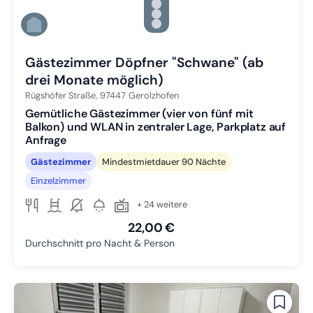
Zu Slide 3 wechseln
Zu Slide 4 wechseln
Zu Slide 5 wechseln
Zu Slide 6 wechseln
Gästezimmer Döpfner "Schwane" (ab
drei Monate möglich)
Rügshöfer Straße,
97447
Gerolzhofen
Gemütliche Gästezimmer (vier von fünf mit
Balkon) und WLAN in zentraler Lage, Parkplatz auf
Anfrage
Gästezimmer
Mindestmietdauer 90 Nächte
Einzelzimmer
+ 24 weitere
22,00 €
Durchschnitt pro Nacht & Person