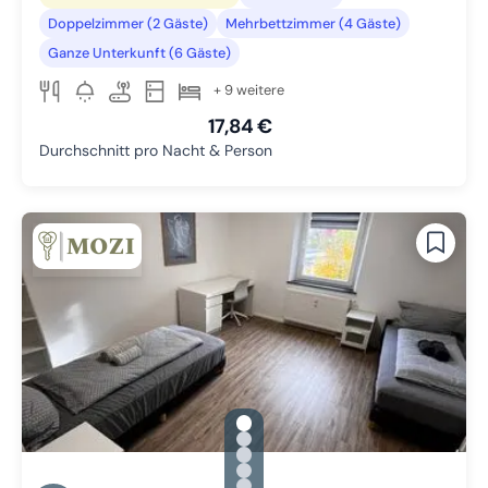
Doppelzimmer (2 Gäste)
Mehrbettzimmer (4 Gäste)
Ganze Unterkunft (6 Gäste)
+ 9 weitere
17,84 €
Durchschnitt pro Nacht & Person
gallery.slide_selector
Zu Slide 1 wechseln
Zu Slide 2 wechseln
Zu Slide 3 wechseln
Zu Slide 4 wechseln