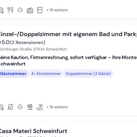
+ 19 weitere
Einzel-/Doppelzimmer mit eigenem Bad und Park
⭐
5.0
(2 Rezensionen)
ürzburger Straße,
97424
Schweinfurt
eine Kaution, Firmenrechnung, sofort verfügbar – Ihre Monte
Schweinfurt
Gästezimmer
4× Einzelzimmer
Doppelzimmer (2 Gäste)
+ 18 weitere
Casa Materi Schweinfurt