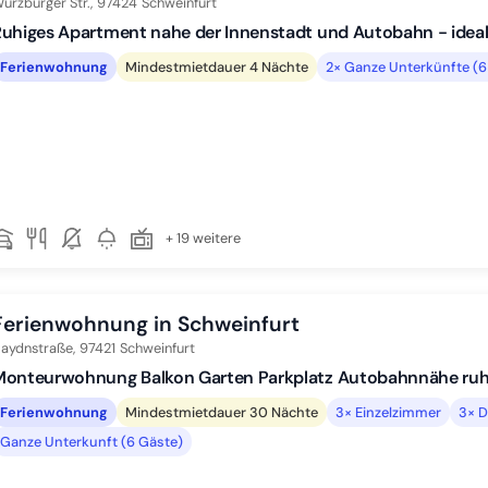
ürzburger Str.,
97424
Schweinfurt
uhiges Apartment nahe der Innenstadt und Autobahn - ideal
Ferienwohnung
Mindestmietdauer 4 Nächte
2× Ganze Unterkünfte (6
+ 19 weitere
Ferienwohnung in Schweinfurt
aydnstraße,
97421
Schweinfurt
Monteurwohnung Balkon Garten Parkplatz Autobahnnähe ruh
Ferienwohnung
Mindestmietdauer 30 Nächte
3× Einzelzimmer
3× D
Ganze Unterkunft (6 Gäste)