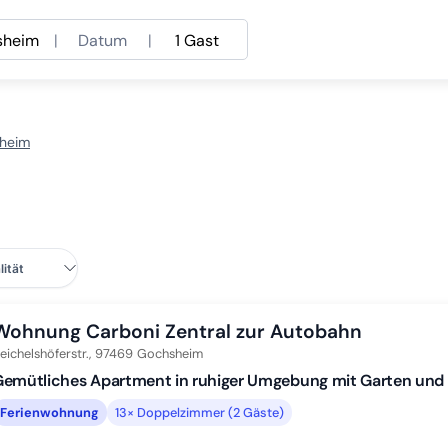
sheim
|
Datum
|
1 Gast
sheim
Wohnung Carboni Zentral zur Autobahn
eichelshöferstr.,
97469
Gochsheim
Gemütliches Apartment in ruhiger Umgebung mit Garten und
Ferienwohnung
13× Doppelzimmer (2 Gäste)