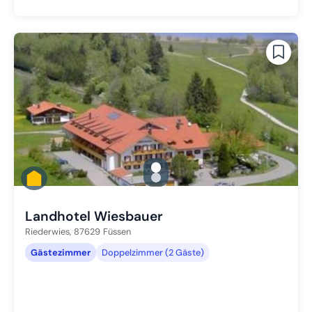
gallery.slide_selector
Zu Slide 1 wechseln
Zu Slide 2 wechseln
Landhotel Wiesbauer
Riederwies,
87629
Füssen
Gästezimmer
Doppelzimmer (2 Gäste)