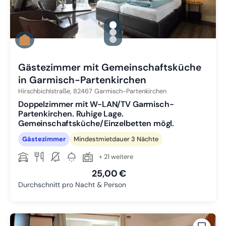
gallery.slide_selector
Zu Slide 1 wechseln
Zu Slide 2 wechseln
Zu Slide 3 wechseln
Gästezimmer mit Gemeinschaftsküche
in Garmisch-Partenkirchen
Hirschbichlstraße,
82467
Garmisch-Partenkirchen
Doppelzimmer mit W-LAN/TV Garmisch-
Partenkirchen. Ruhige Lage.
Gemeinschaftsküche/Einzelbetten mögl.
Gästezimmer
Mindestmietdauer 3 Nächte
+ 21 weitere
25,00 €
Durchschnitt pro Nacht & Person