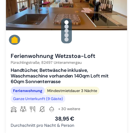
gallery.slide_selector
Zu Slide 1 wechseln
Zu Slide 2 wechseln
Zu Slide 3 wechseln
Zu Slide 4 wechseln
Zu Slide 5 wechseln
Ferienwohnung Wetzstoa-Loft
Pürschlingstraße,
82497
Unterammergau
Handtücher, Bettwäsche inklusive,
Waschmaschine vorhanden 140qm Loft mit
60qm Sonnenterrasse
Ferienwohnung
Mindestmietdauer 3 Nächte
Ganze Unterkunft (9 Gäste)
+ 30 weitere
38,95 €
Durchschnitt pro Nacht & Person