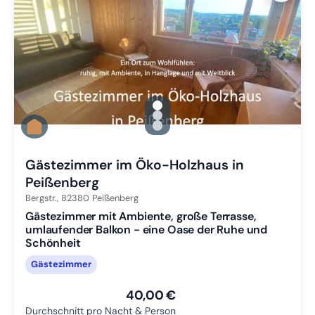
gallery.slide_selector
Zu Slide 1 wechseln
Zu Slide 2 wechseln
Zu Slide 3 wechseln
Gästezimmer im Öko-Holzhaus in
Peißenberg
Bergstr.,
82380
Peißenberg
Gästezimmer mit Ambiente, große Terrasse,
umlaufender Balkon - eine Oase der Ruhe und
Schönheit
Gästezimmer
40,00 €
Durchschnitt pro Nacht & Person