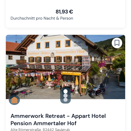
81,93 €
Durchschnitt pro Nacht & Person
gallery.slide_selector
Zu Slide 1 wechseln
Zu Slide 2 wechseln
Zu Slide 3 wechseln
Ammerwork Retreat - Appart Hotel
Pension Ammertaler Hof
Alte Römerstraße,
82442
Saulgrub