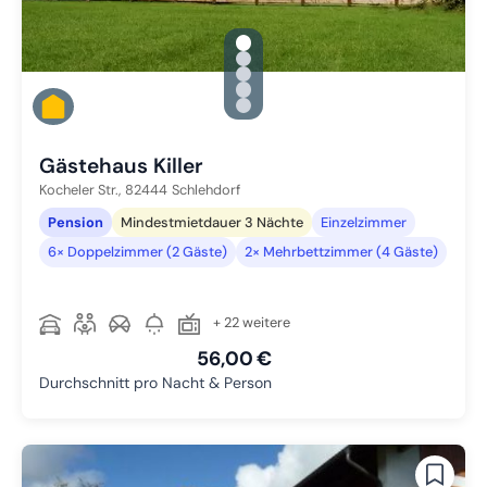
gallery.slide_selector
Zu Slide 1 wechseln
Zu Slide 2 wechseln
Zu Slide 3 wechseln
Zu Slide 4 wechseln
Zu Slide 5 wechseln
Gästehaus Killer
Kocheler Str.,
82444
Schlehdorf
Pension
Mindestmietdauer 3 Nächte
Einzelzimmer
6× Doppelzimmer (2 Gäste)
2× Mehrbettzimmer (4 Gäste)
+ 22 weitere
56,00 €
Durchschnitt pro Nacht & Person