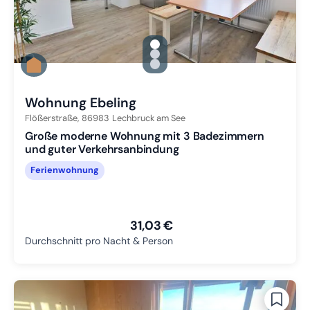
gallery.slide_selector
Zu Slide 1 wechseln
Zu Slide 2 wechseln
Zu Slide 3 wechseln
Wohnung Ebeling
Flößerstraße,
86983
Lechbruck am See
Große moderne Wohnung mit 3 Badezimmern
und guter Verkehrsanbindung
Ferienwohnung
31,03 €
Durchschnitt pro Nacht & Person