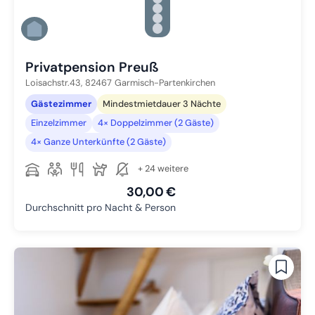
Zu Slide 3 wechseln
Zu Slide 4 wechseln
Zu Slide 5 wechseln
Zu Slide 6 wechseln
Privatpension Preuß
Loisachstr.43,
82467
Garmisch-Partenkirchen
Gästezimmer
Mindestmietdauer 3 Nächte
Einzelzimmer
4× Doppelzimmer (2 Gäste)
4× Ganze Unterkünfte (2 Gäste)
+ 24 weitere
30,00 €
Durchschnitt pro Nacht & Person