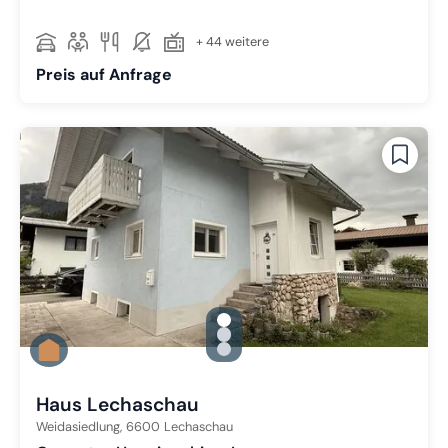
+ 44 weitere
Preis auf Anfrage
gallery.slide_selector
Zu Slide 1 wechseln
Zu Slide 2 wechseln
Zu Slide 3 wechseln
Haus Lechaschau
Weidasiedlung,
6600
Lechaschau