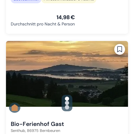
14,98 €
Durchschnitt pro Nacht & Person
gallery.slide_selector
Zu Slide 1 wechseln
Zu Slide 2 wechseln
Zu Slide 3 wechseln
Bio-Ferienhof Gast
Senthub,
86975
Bernbeuren