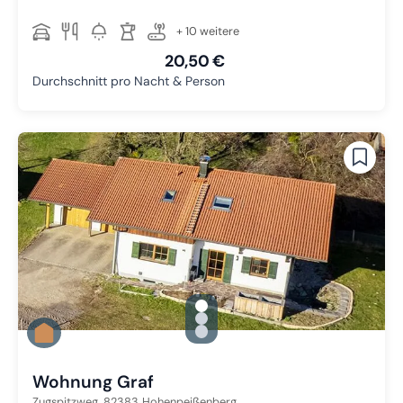
+ 10 weitere
20,50 €
Durchschnitt pro Nacht & Person
gallery.slide_selector
Zu Slide 1 wechseln
Zu Slide 2 wechseln
Zu Slide 3 wechseln
Wohnung Graf
Zugspitzweg,
82383
Hohenpeißenberg