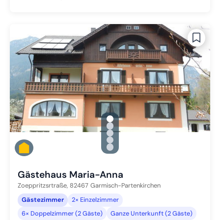
gallery.slide_selector
Zu Slide 1 wechseln
Zu Slide 2 wechseln
Zu Slide 3 wechseln
Zu Slide 4 wechseln
Zu Slide 5 wechseln
Gästehaus Maria-Anna
Zoeppritzsrtraße,
82467
Garmisch-Partenkirchen
Gästezimmer
2× Einzelzimmer
6× Doppelzimmer (2 Gäste)
Ganze Unterkunft (2 Gäste)