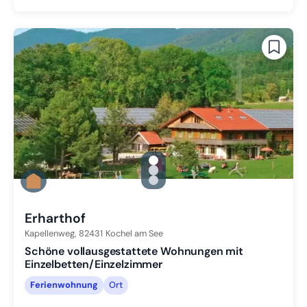
gallery.slide_selector
Zu Slide 1 wechseln
Zu Slide 2 wechseln
Zu Slide 3 wechseln
Erharthof
Kapellenweg,
82431
Kochel am See
Schöne vollausgestattete Wohnungen mit
Einzelbetten/Einzelzimmer
Ferienwohnung
Ort