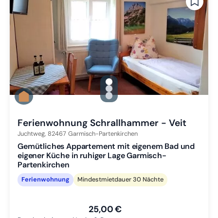
gallery.slide_selector
Zu Slide 1 wechseln
Zu Slide 2 wechseln
Zu Slide 3 wechseln
Ferienwohnung Schrallhammer - Veit
Juchtweg,
82467
Garmisch-Partenkirchen
Gemütliches Appartement mit eigenem Bad und
eigener Küche in ruhiger Lage Garmisch-
Partenkirchen
Ferienwohnung
Mindestmietdauer 30 Nächte
25,00 €