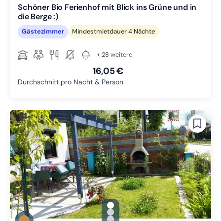
Schöner Bio Ferienhof mit Blick ins Grüne und in
die Berge :)
Gästezimmer
Mindestmietdauer 4 Nächte
+ 28 weitere
16,05 €
Durchschnitt pro Nacht & Person
gallery.slide_selector
Zu Slide 1 wechseln
Zu Slide 2 wechseln