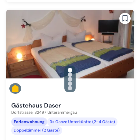
gallery.slide_selector
Zu Slide 1 wechseln
Zu Slide 2 wechseln
Zu Slide 3 wechseln
Zu Slide 4 wechseln
Zu Slide 5 wechseln
Gästehaus Daser
Dorfstrasse,
82497
Unterammergau
Ferienwohnung
3× Ganze Unterkünfte (2–4 Gäste)
Doppelzimmer (2 Gäste)