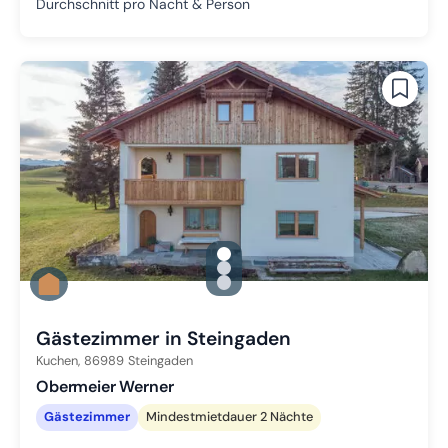
Durchschnitt pro Nacht & Person
gallery.slide_selector
Zu Slide 1 wechseln
Zu Slide 2 wechseln
Zu Slide 3 wechseln
Gästezimmer in Steingaden
Kuchen,
86989
Steingaden
Obermeier Werner
Gästezimmer
Mindestmietdauer 2 Nächte