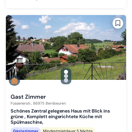
gallery.slide_selector
Zu Slide 1 wechseln
Zu Slide 2 wechseln
Zu Slide 3 wechseln
Gast Zimmer
Füssenerstr.,
86975
Bernbeuren
Schönes Zentral gelegenes Haus mit Blick ins
grüne , Komplett eingerichtete Küche mit
Spülmaschine,
Gästezimmer
Mindestmietdauer 5 Nächte