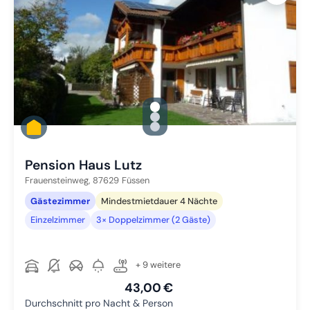
gallery.slide_selector
Zu Slide 1 wechseln
Zu Slide 2 wechseln
Zu Slide 3 wechseln
Pension Haus Lutz
Frauensteinweg,
87629
Füssen
Gästezimmer
Mindestmietdauer 4 Nächte
Einzelzimmer
3× Doppelzimmer (2 Gäste)
+ 9 weitere
43,00 €
Durchschnitt pro Nacht & Person