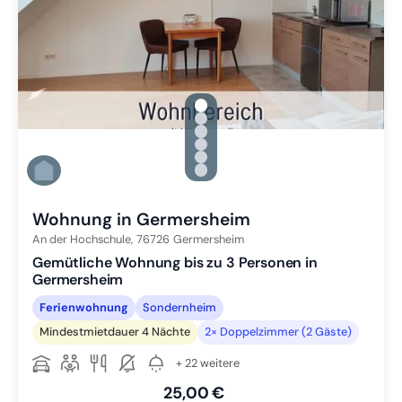
gallery.slide_selector
Zu Slide 1 wechseln
Zu Slide 2 wechseln
Zu Slide 3 wechseln
Zu Slide 4 wechseln
Zu Slide 5 wechseln
Zu Slide 6 wechseln
Wohnung in Germersheim
An der Hochschule,
76726
Germersheim
Gemütliche Wohnung bis zu 3 Personen in
Germersheim
Ferienwohnung
Sondernheim
Mindestmietdauer 4 Nächte
2× Doppelzimmer (2 Gäste)
+ 22 weitere
25,00 €