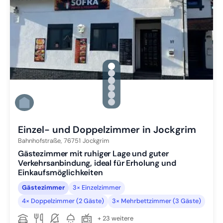
gallery.slide_selector
Zu Slide 1 wechseln
Zu Slide 2 wechseln
Zu Slide 3 wechseln
Zu Slide 4 wechseln
Zu Slide 5 wechseln
Zu Slide 6 wechseln
Einzel- und Doppelzimmer in Jockgrim
Bahnhofstraße,
76751
Jockgrim
Gästezimmer mit ruhiger Lage und guter
Verkehrsanbindung, ideal für Erholung und
Einkaufsmöglichkeiten
Gästezimmer
3× Einzelzimmer
4× Doppelzimmer (2 Gäste)
3× Mehrbettzimmer (3 Gäste)
+ 23 weitere