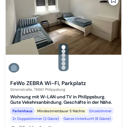
gallery.slide_selector
Zu Slide 1 wechseln
Zu Slide 2 wechseln
Zu Slide 3 wechseln
Zu Slide 4 wechseln
Zu Slide 5 wechseln
Zu Slide 6 wechseln
FeWo ZEBRA Wi-Fi, Parkplatz
Söternstraße,
76661
Philippsburg
Wohnung mit W-LAN und TV in Philippsburg.
Gute Vekehrsanbindung. Geschäfte in der Nähe.
Ferienhaus
Mindestmietdauer 5 Nächte
Einzelzimmer
2× Doppelzimmer (2 Gäste)
Ganze Unterkunft (8 Gäste)