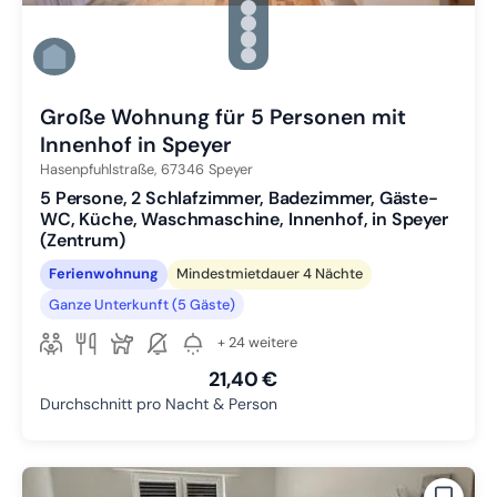
Zu Slide 2 wechseln
Zu Slide 3 wechseln
Zu Slide 4 wechseln
Zu Slide 5 wechseln
Zu Slide 6 wechseln
Große Wohnung für 5 Personen mit
Innenhof in Speyer
Hasenpfuhlstraße,
67346
Speyer
5 Persone, 2 Schlafzimmer, Badezimmer, Gäste-
WC, Küche, Waschmaschine, Innenhof, in Speyer
(Zentrum)
Ferienwohnung
Mindestmietdauer 4 Nächte
Ganze Unterkunft (5 Gäste)
+ 24 weitere
21,40 €
Durchschnitt pro Nacht & Person