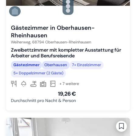
Zu Slide 1 wechseln
Zu Slide 2 wechseln
Zu Slide 3 wechseln
Zu Slide 4 wechseln
Gästezimmer in Oberhausen-
Rheinhausen
Weiherweg,
68794
Oberhausen-Rheinhausen
Zweibettzimmer mit kompletter Ausstattung für
Arbeiter und Berufsreisende
Gästezimmer
Oberhausen
7× Einzelzimmer
5× Doppelzimmer (2 Gäste)
+ 7 weitere
19,26 €
Durchschnitt pro Nacht & Person