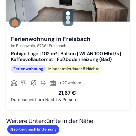
gallery.slide_selector
Zu Slide 1 wechseln
Zu Slide 2 wechseln
Zu Slide 3 wechseln
Ferienwohnung in Freisbach
Im Buschwald,
67361
Freisbach
Ruhige Lage | 102 m² | Balkon | WLAN 100 Mbit/s |
Kaffeevollautomat | Fußbodenheizung (Bad)
Ferienwohnung
Mindestmietdauer 5 Nächte
+ 27 weitere
21,67 €
Durchschnitt pro Nacht & Person
Weitere Unterkünfte in der Nähe
sortiert nach Entfernung