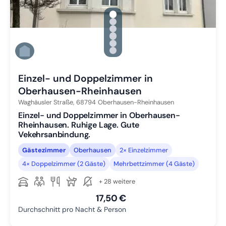
gallery.slide_selector
Zu Slide 1 wechseln
Zu Slide 2 wechseln
Zu Slide 3 wechseln
Zu Slide 4 wechseln
Zu Slide 5 wechseln
Zu Slide 6 wechseln
Einzel- und Doppelzimmer in
Oberhausen-Rheinhausen
Waghäusler Straße,
68794
Oberhausen-Rheinhausen
Einzel- und Doppelzimmer in Oberhausen-
Rheinhausen. Ruhige Lage. Gute
Vekehrsanbindung.
Gästezimmer
Oberhausen
2× Einzelzimmer
4× Doppelzimmer (2 Gäste)
Mehrbettzimmer (4 Gäste)
+ 28 weitere
17,50 €
Durchschnitt pro Nacht & Person