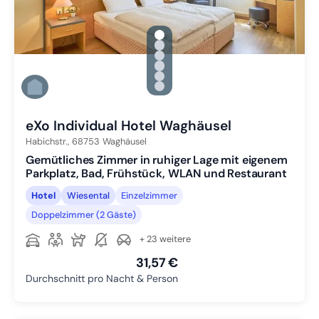
gallery.slide_selector
Zu Slide 1 wechseln
Zu Slide 2 wechseln
Zu Slide 3 wechseln
Zu Slide 4 wechseln
Zu Slide 5 wechseln
Zu Slide 6 wechseln
eXo Individual Hotel Waghäusel
Habichstr.,
68753
Waghäusel
Gemütliches Zimmer in ruhiger Lage mit eigenem
Parkplatz, Bad, Frühstück, WLAN und Restaurant
Hotel
Wiesental
Einzelzimmer
Doppelzimmer (2 Gäste)
+ 23 weitere
31,57 €
Durchschnitt pro Nacht & Person