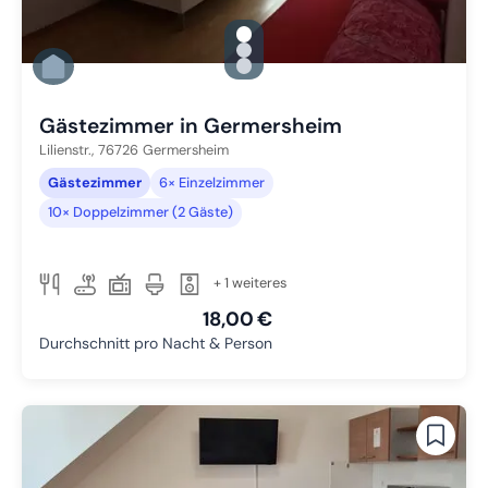
gallery.slide_selector
Zu Slide 1 wechseln
Zu Slide 2 wechseln
Zu Slide 3 wechseln
Gästezimmer in Germersheim
Lilienstr.,
76726
Germersheim
Gästezimmer
6× Einzelzimmer
10× Doppelzimmer (2 Gäste)
+ 1 weiteres
18,00 €
Durchschnitt pro Nacht & Person