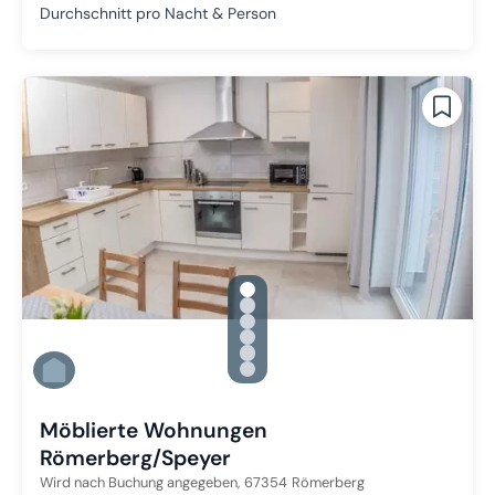
Durchschnitt pro Nacht & Person
gallery.slide_selector
Zu Slide 1 wechseln
Zu Slide 2 wechseln
Zu Slide 3 wechseln
Zu Slide 4 wechseln
Zu Slide 5 wechseln
Zu Slide 6 wechseln
Möblierte Wohnungen
Römerberg/Speyer
Wird nach Buchung angegeben,
67354
Römerberg