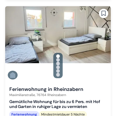
gallery.slide_selector
Zu Slide 1 wechseln
Zu Slide 2 wechseln
Zu Slide 3 wechseln
Zu Slide 4 wechseln
Zu Slide 5 wechseln
Zu Slide 6 wechseln
Ferienwohnung in Rheinzabern
Maximilianstraße,
76764
Rheinzabern
Gemütliche Wohnung für bis zu 6 Pers. mit Hof
und Garten in ruhiger Lage zu vermieten
Ferienwohnung
Mindestmietdauer 5 Nächte