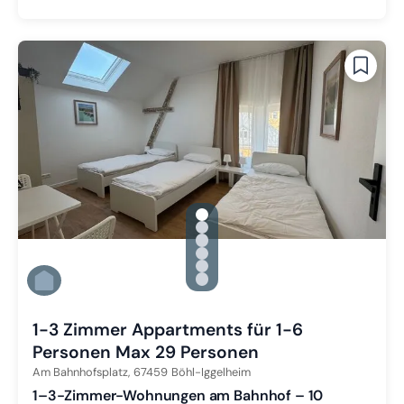
gallery.slide_selector
Zu Slide 1 wechseln
Zu Slide 2 wechseln
Zu Slide 3 wechseln
Zu Slide 4 wechseln
Zu Slide 5 wechseln
Zu Slide 6 wechseln
1-3 Zimmer Appartments für 1-6
Personen Max 29 Personen
Am Bahnhofsplatz,
67459
Böhl-Iggelheim
1–3-Zimmer-Wohnungen am Bahnhof – 10