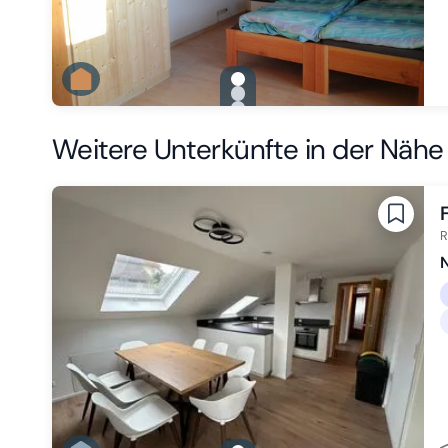
gallery.slide_selector
Zu Slide 1 wechseln
Zu Slide 2 wechseln
Zu Slide 3 wechseln
Weitere Unterkünfte in der Nähe
R