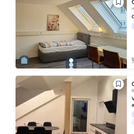
Zu Slide 5 wechseln
Zu Slide 6 wechseln
H
G
gallery.slide_selector
Zu Slide 1 wechseln
Zu Slide 2 wechseln
Zu Slide 3 wechseln
B