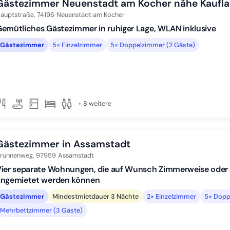
Gästezimmer Neuenstadt am Kocher nähe Kaufl
auptstraße,
74196
Neuenstadt am Kocher
emütliches Gästezimmer in ruhiger Lage, WLAN inklusive
Gästezimmer
5× Einzelzimmer
5× Doppelzimmer (2 Gäste)
+ 8 weitere
Gästezimmer in Assamstadt
runnenweg,
97959
Assamstadt
Vier separate Wohnungen, die auf Wunsch Zimmerweise ode
angemietet werden können
Gästezimmer
Mindestmietdauer 3 Nächte
2× Einzelzimmer
5× Dopp
Mehrbettzimmer (3 Gäste)