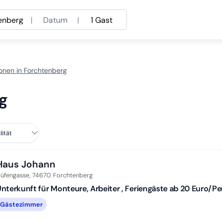
enberg
|
Datum
|
1 Gast
onen in Forchtenberg
rg
Haus Johann
üfengasse,
74670
Forchtenberg
nterkunft für Monteure, Arbeiter , Feriengäste ab 20 Euro/
Gästezimmer