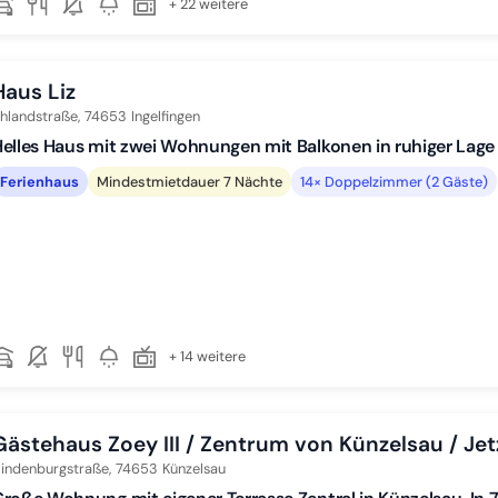
+ 22 weitere
Haus Liz
hlandstraße,
74653
Ingelfingen
elles Haus mit zwei Wohnungen mit Balkonen in ruhiger Lage
Ferienhaus
Mindestmietdauer 7 Nächte
14× Doppelzimmer (2 Gäste)
+ 14 weitere
Gästehaus Zoey III / Zentrum von Künzelsau / Jetz
indenburgstraße,
74653
Künzelsau