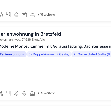
+ 15 weitere
Ferienwohnung in Bretzfeld
ckermannweg,
74626
Bretzfeld
Moderne Monteurzimmer mit Vollausstattung, Dachterrasse 
Ferienwohnung
5× Doppelzimmer (2 Gäste)
2× Ganze Unterkünfte (8
+ 19 weitere