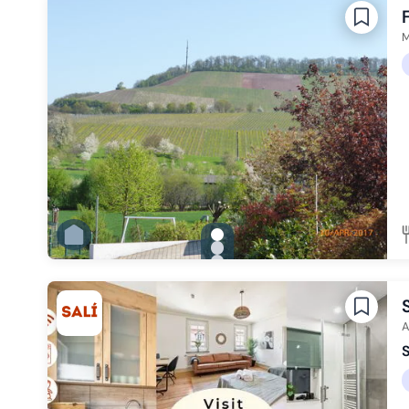
Zu Slide 5 wechseln
Zu Slide 6 wechseln
M
gallery.slide_selector
Zu Slide 1 wechseln
Zu Slide 2 wechseln
Zu Slide 3 wechseln
Zu Slide 4 wechseln
Zu Slide 5 wechseln
Zu Slide 6 wechseln
A
S