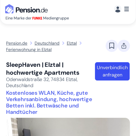
☰
Eine Marke der
Mediengruppe
Pension.de
Deutschland
Elztal
Ferienwohnung in Elztal
SleepHaven | Elztal |
Unverbindlich
hochwertige Apartments
anfragen
Odenwaldstraße 32,
74834
Elztal,
Deutschland
Kostenloses WLAN, Küche, gute
Verkehrsanbindung, hochwertige
Betten inkl. Bettwäsche und
Handtücher