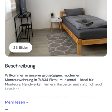
23 Bilder
Beschreibung
Willkommen in unserer großzügigen, modernen
Monteurwohnung in 74834 Elztal-Muckental – ideal für
Monteure, Handwerker, Firmenmitarbeiter und natürlich auch
Urlauber.
Die Wohnung bietet auf 118 qm Platz für bis zu 12 Personen und
Mehr lesen
ist in 5 große, liebevoll eingerichtete Zimmer mit Einzelbetten
aufgeteilt. Die Betten lassen sich bei Bedarf auch als
—
Doppelbetten stellen.