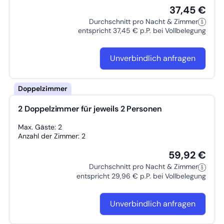
Grillmöglich­keit
37,45 €
Reinigungsgebühr pro Zimmer 30 €
Ihnen fehlt etwas in unserer Unterkunft? Dann lassen Sie es
Durchschnitt pro Nacht & Zimmer
uns wissen und wir werden Ihre Wünsche bestmöglich Erfüllen.
entspricht 37,45 € p.P. bei Vollbelegung
Unverbindlich anfragen
2 Doppelzimmer für jeweils 2 Personen
Max. Gäste: 2
Anzahl der Zimmer: 2
59,92 €
Durchschnitt pro Nacht & Zimmer
entspricht 29,96 € p.P. bei Vollbelegung
Unverbindlich anfragen