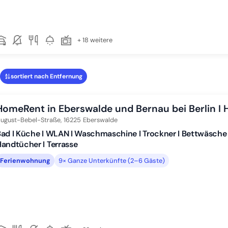
+ 18 weitere
sortiert nach Entfernung
HomeRent in Eberswalde und Bernau bei Berlin I
ugust-Bebel-Straße,
16225
Eberswalde
ad I Küche I WLAN I Waschmaschine I Trockner I Bettwäsche 
andtücher I Terrasse
Ferienwohnung
9× Ganze Unterkünfte (2–6 Gäste)