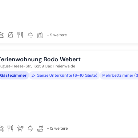
+ 9 weitere
Ferienwohnung Bodo Webert
ugust-Heese-Str.,
16259
Bad Freienwalde
Gästezimmer
2× Ganze Unterkünfte (6–10 Gäste)
Mehrbettzimmer (3
+ 12 weitere