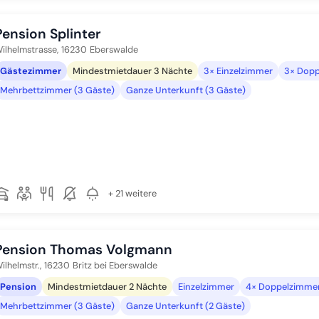
Pension Splinter
ilhelmstrasse,
16230
Eberswalde
Gästezimmer
Mindestmietdauer 3 Nächte
3× Einzelzimmer
3× Dopp
Mehrbettzimmer (3 Gäste)
Ganze Unterkunft (3 Gäste)
+ 21 weitere
Pension Thomas Volgmann
ilhelmstr.,
16230
Britz bei Eberswalde
Pension
Mindestmietdauer 2 Nächte
Einzelzimmer
4× Doppelzimmer
Mehrbettzimmer (3 Gäste)
Ganze Unterkunft (2 Gäste)