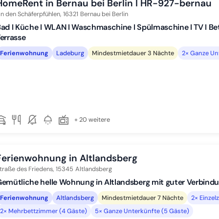
HomeRent in Bernau bei Berlin I HR-927-bernau
n den Schäferpfühlen,
16321
Bernau bei Berlin
ad I Küche I WLAN I Waschmaschine I Spülmaschine I TV I Be
errasse
Ferienwohnung
Ladeburg
Mindestmietdauer 3 Nächte
2× Ganze Un
+ 20 weitere
Ferienwohnung in Altlandsberg
traße des Friedens,
15345
Altlandsberg
emütliche helle Wohnung in Altlandsberg mit guter Verbindu
Ferienwohnung
Altlandsberg
Mindestmietdauer 7 Nächte
2× Einze
2× Mehrbettzimmer (4 Gäste)
5× Ganze Unterkünfte (5 Gäste)