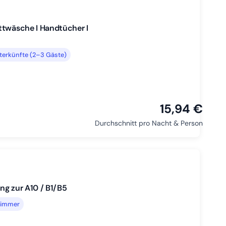
ttwäsche I Handtücher I
terkünfte (2–3 Gäste)
15,94 €
Durchschnitt pro Nacht & Person
ng zur A10 / B1/B5
lzimmer