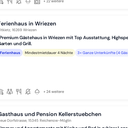
+ 22 weitere
Ferienhaus in Wriezen
ltkietz,
16269
Wriezen
°Premium Gästehaus in Wriezen mit Top Ausstattung, Highs
arten und Grill.
Ferienhaus
Mindestmietdauer 4 Nächte
3× Ganze Unterkünfte (4 Gäs
+ 24 weitere
Gasthaus und Pension Kellerstuebchen
eue Dorfstrasse,
15345
Reichenow-Möglin