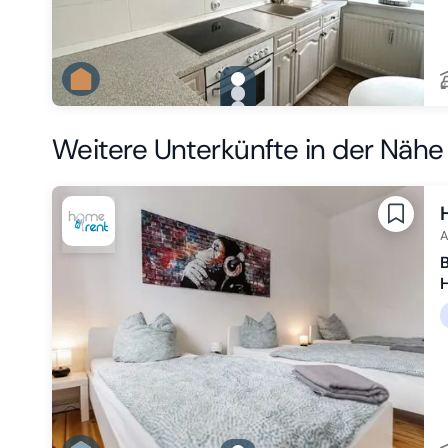
gallery.slide_selector
Zu Slide 1 wechseln
Zu Slide 2 wechseln
Zu Slide 3 wechseln
Weitere Unterkünfte in der Nähe
A
B
H