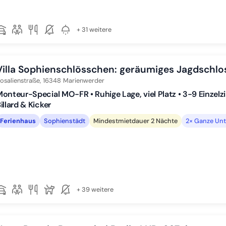
+ 31 weitere
Villa Sophienschlösschen: geräumiges Jagdschlos
osalienstraße,
16348
Marienwerder
onteur-Special MO-FR • Ruhige Lage, viel Platz • 3-9 Einzel
illard & Kicker
Ferienhaus
Sophienstädt
Mindestmietdauer 2 Nächte
2× Ganze Unt
+ 39 weitere