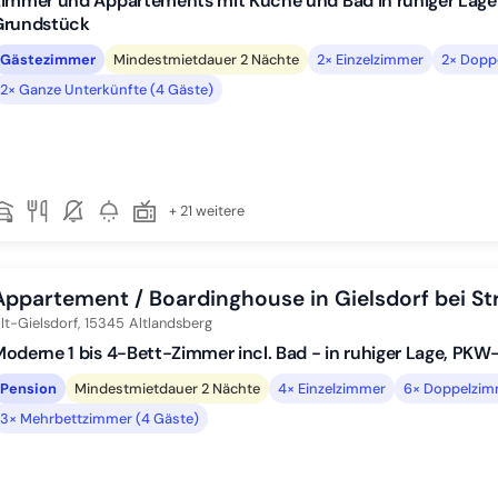
immer und Appartements mit Küche und Bad in ruhiger Lage 
Grundstück
Gästezimmer
Mindestmietdauer 2 Nächte
2× Einzelzimmer
2× Dopp
2× Ganze Unterkünfte (4 Gäste)
+ 21 weitere
Appartement / Boardinghouse in Gielsdorf bei S
lt-Gielsdorf,
15345
Altlandsberg
oderne 1 bis 4-Bett-Zimmer incl. Bad - in ruhiger Lage, PKW
Pension
Mindestmietdauer 2 Nächte
4× Einzelzimmer
6× Doppelzim
3× Mehrbettzimmer (4 Gäste)