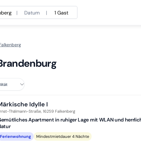
nberg
|
Datum
|
1 Gast
Falkenberg
, Brandenburg
Märkische Idylle I
rnst-Thälmann-Straße,
16259
Falkenberg
emütliches Apartment in ruhiger Lage mit WLAN und herrlic
Natur
Ferienwohnung
Mindestmietdauer 4 Nächte