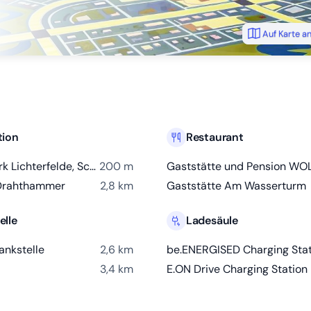
Auf Karte a
tion
Restaurant
Gedenkpark Lichterfelde, Schorfheide
200 m
Gaststätte und Pension WO
Drahthammer
2,8 km
Gaststätte Am Wasserturm
elle
Ladesäule
ankstelle
2,6 km
3,4 km
E.ON Drive Charging Station