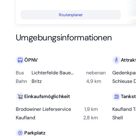
Routenplaner
Umgebungsinformationen
ÖPNV
Attrak
Bus
Lichterfelde Bauernstube
nebenan
Bahn
Britz
4,9 km
Schleuse 
Einkaufsmöglichkeit
Tankst
Brodowiner Lieferservice
1,9 km
Kaufland T
Kaufland
2,8 km
Shell
Parkplatz