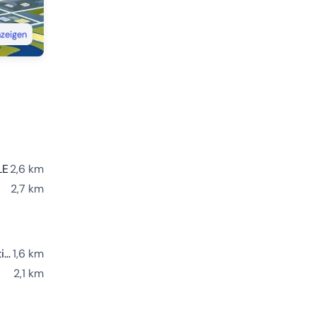
nzeigen
LE
2,6 km
2,7 km
be.ENERGISED Charging Station
1,6 km
2,1 km