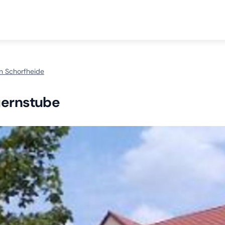
n Schorfheide
uernstube