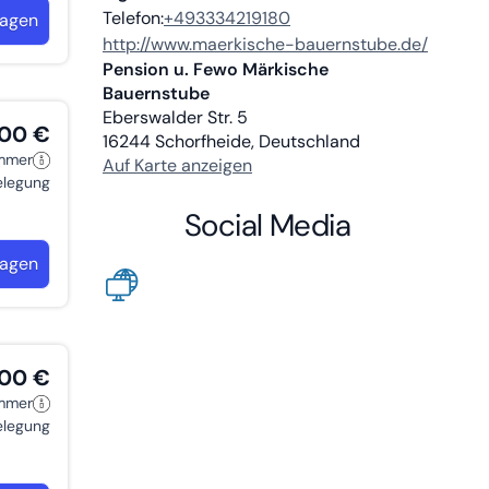
Telefon:
+493334219180
ragen
http://www.maerkische-bauernstube.de/
Pension u. Fewo Märkische
Bauernstube
Eberswalder Str. 5
,00 €
16244
Schorfheide, Deutschland
immer
Auf Karte anzeigen
belegung
Social Media
ragen
,00 €
immer
belegung