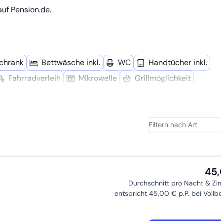
uf Pension.de.
schrank
Bettwäsche inkl.
WC
Handtücher inkl.
Fahrrad­verleih
Mikro­welle
Grillmöglich­keit
45
Durchschnitt pro Nacht & Z
entspricht 45,00 € p.P. bei Voll