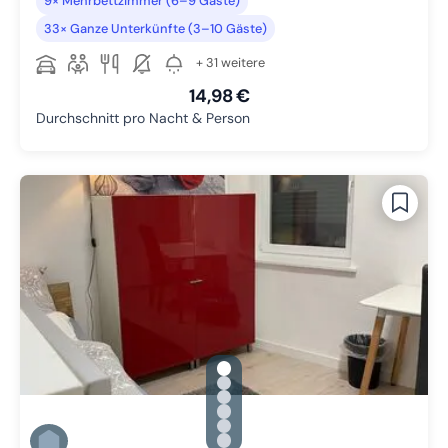
9× Mehrbettzimmer (6–9 Gäste)
33× Ganze Unterkünfte (3–10 Gäste)
+ 31 weitere
14,98 €
Durchschnitt pro Nacht & Person
gallery.slide_selector
Zu Slide 1 wechseln
Zu Slide 2 wechseln
Zu Slide 3 wechseln
Zu Slide 4 wechseln
Zu Slide 5 wechseln