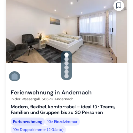
gallery.slide_selector
Zu Slide 1 wechseln
Zu Slide 2 wechseln
Zu Slide 3 wechseln
Zu Slide 4 wechseln
Zu Slide 5 wechseln
Zu Slide 6 wechseln
Ferienwohnung in Andernach
In der Wassergall,
56626
Andernach
Modern, flexibel, komfortabel – ideal für Teams,
Familien und Gruppen bis zu 30 Personen
Ferienwohnung
10× Einzelzimmer
10× Doppelzimmer (2 Gäste)