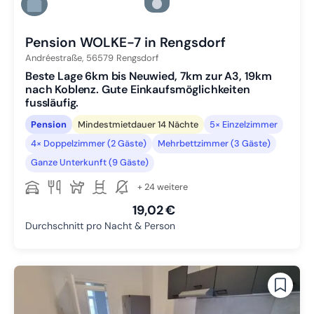
Zu Slide 5 wechseln
Zu Slide 6 wechseln
Pension WOLKE-7 in Rengsdorf
Andréestraße,
56579
Rengsdorf
Beste Lage 6km bis Neuwied, 7km zur A3, 19km
nach Koblenz. Gute Einkaufsmöglichkeiten
fussläufig.
Pension
Mindestmietdauer 14 Nächte
5× Einzelzimmer
4× Doppelzimmer (2 Gäste)
Mehrbettzimmer (3 Gäste)
Ganze Unterkunft (9 Gäste)
+ 24 weitere
19,02 €
Durchschnitt pro Nacht & Person