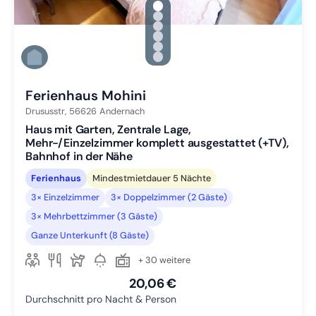
gallery.slide_selector
Zu Slide 1 wechseln
Zu Slide 2 wechseln
Zu Slide 3 wechseln
Zu Slide 4 wechseln
Zu Slide 5 wechseln
Zu Slide 6 wechseln
Ferienhaus Mohini
Drususstr,
56626
Andernach
Haus mit Garten, Zentrale Lage,
Mehr-/Einzelzimmer komplett ausgestattet (+TV),
Bahnhof in der Nähe
Ferienhaus
Mindestmietdauer 5 Nächte
3× Einzelzimmer
3× Doppelzimmer (2 Gäste)
3× Mehrbettzimmer (3 Gäste)
Ganze Unterkunft (8 Gäste)
+ 30 weitere
20,06 €
Durchschnitt pro Nacht & Person