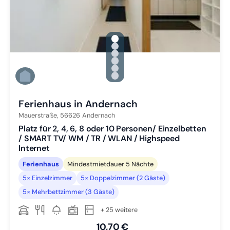
gallery.slide_selector
Zu Slide 1 wechseln
Zu Slide 2 wechseln
Zu Slide 3 wechseln
Zu Slide 4 wechseln
Zu Slide 5 wechseln
Zu Slide 6 wechseln
Ferienhaus in Andernach
Mauerstraße,
56626
Andernach
Platz für 2, 4, 6, 8 oder 10 Personen/ Einzelbetten
/ SMART TV/ WM / TR / WLAN / Highspeed
Internet
Ferienhaus
Mindestmietdauer 5 Nächte
5× Einzelzimmer
5× Doppelzimmer (2 Gäste)
5× Mehrbettzimmer (3 Gäste)
+ 25 weitere
10,70 €