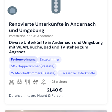
Zu Slide 3 wechseln
Zu Slide 4 wechseln
Zu Slide 5 wechseln
Zu Slide 6 wechseln
Renovierte Unterkünfte in Andernach
und Umgebung
Poststraße,
56626
Andernach
Diverse Unterkünfte in Andernach und Umgebung
mit WLAN, Küche, Bad und TV stehen zum
Angebot.
Ferienwohnung
Einzelzimmer
50× Doppelzimmer (2 Gäste)
2× Mehrbettzimmer (3 Gäste)
50× Ganze Unterkünfte
+ 28 weitere
21,40 €
Durchschnitt pro Nacht & Person