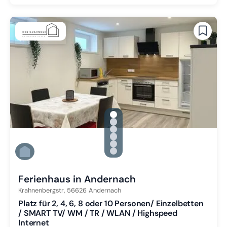
gallery.slide_selector
Zu Slide 1 wechseln
Zu Slide 2 wechseln
Zu Slide 3 wechseln
Zu Slide 4 wechseln
Zu Slide 5 wechseln
Zu Slide 6 wechseln
Ferienhaus in Andernach
Krahnenbergstr,
56626
Andernach
Platz für 2, 4, 6, 8 oder 10 Personen/ Einzelbetten
/ SMART TV/ WM / TR / WLAN / Highspeed
Internet