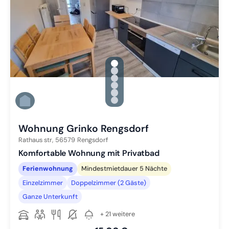
gallery.slide_selector
Zu Slide 1 wechseln
Zu Slide 2 wechseln
Zu Slide 3 wechseln
Zu Slide 4 wechseln
Zu Slide 5 wechseln
Zu Slide 6 wechseln
Wohnung Grinko Rengsdorf
Rathaus str,
56579
Rengsdorf
Komfortable Wohnung mit Privatbad
Ferienwohnung
Mindestmietdauer 5 Nächte
Einzelzimmer
Doppelzimmer (2 Gäste)
Ganze Unterkunft
+ 21 weitere