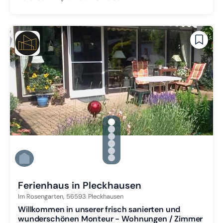
gallery.slide_selector
Zu Slide 1 wechseln
Zu Slide 2 wechseln
Zu Slide 3 wechseln
Zu Slide 4 wechseln
Zu Slide 5 wechseln
Zu Slide 6 wechseln
Ferienhaus in Pleckhausen
Im Rosengarten,
56593
Pleckhausen
Willkommen in unserer frisch sanierten und
wunderschönen Monteur - Wohnungen / Zimmer