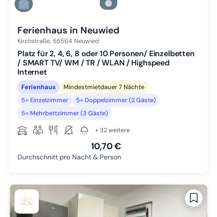
Zu Slide 5 wechseln
Zu Slide 6 wechseln
Ferienhaus in Neuwied
Kirchstraße,
56564
Neuwied
Platz für 2, 4, 6, 8 oder 10 Personen/ Einzelbetten
/ SMART TV/ WM / TR / WLAN / Highspeed
Internet
Ferienhaus
Mindestmietdauer 7 Nächte
5× Einzelzimmer
5× Doppelzimmer (2 Gäste)
5× Mehrbettzimmer (3 Gäste)
+ 32 weitere
10,70 €
Durchschnitt pro Nacht & Person