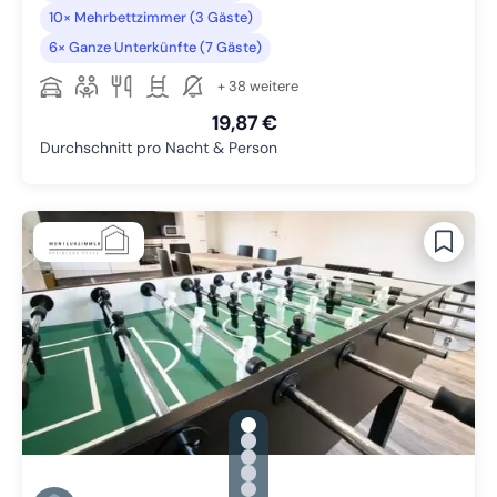
10× Mehrbettzimmer (3 Gäste)
6× Ganze Unterkünfte (7 Gäste)
+ 38 weitere
19,87 €
Durchschnitt pro Nacht & Person
gallery.slide_selector
Zu Slide 1 wechseln
Zu Slide 2 wechseln
Zu Slide 3 wechseln
Zu Slide 4 wechseln