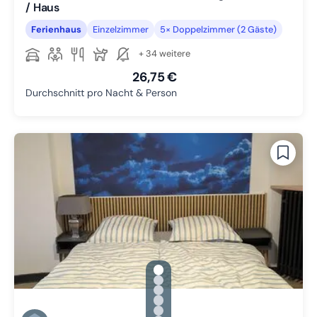
/ Haus
Ferienhaus
Einzelzimmer
5× Doppelzimmer (2 Gäste)
+ 34 weitere
26,75 €
Durchschnitt pro Nacht & Person
gallery.slide_selector
Zu Slide 1 wechseln
Zu Slide 2 wechseln
Zu Slide 3 wechseln
Zu Slide 4 wechseln