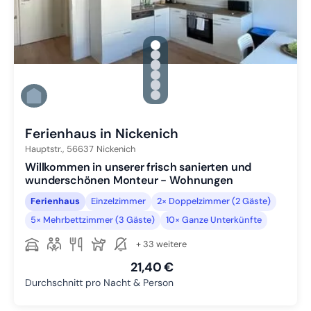
gallery.slide_selector
Zu Slide 1 wechseln
Zu Slide 2 wechseln
Zu Slide 3 wechseln
Zu Slide 4 wechseln
Zu Slide 5 wechseln
Zu Slide 6 wechseln
Ferienhaus in Nickenich
Hauptstr.,
56637
Nickenich
Willkommen in unserer frisch sanierten und
wunderschönen Monteur - Wohnungen
Ferienhaus
Einzelzimmer
2× Doppelzimmer (2 Gäste)
5× Mehrbettzimmer (3 Gäste)
10× Ganze Unterkünfte
+ 33 weitere
21,40 €
Durchschnitt pro Nacht & Person