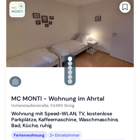
gallery.slide_selector
Zu Slide 1 wechseln
Zu Slide 2 wechseln
Zu Slide 3 wechseln
Zu Slide 4 wechseln
Zu Slide 5 wechseln
Zu Slide 6 wechseln
MC MONTI - Wohnung im Ahrtal
Hohenstaufenstraße,
53489
Sinzig
Wohnung mit Speed-WLAN, TV, kostenlose
Parkplätze, Kaffeemaschine, Waschmaschine,
Bad, Küche, ruhig
Ferienwohnung
2× Einzelzimmer