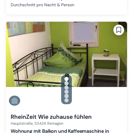
Durchschnitt pro Nacht & Person
gallery.slide_selector
Zu Slide 1 wechseln
Zu Slide 2 wechseln
Zu Slide 3 wechseln
Zu Slide 4 wechseln
Zu Slide 5 wechseln
Zu Slide 6 wechseln
RheinZeit Wie zuhause fühlen
Hauptstraße,
53424
Remagen
Wohnung mit Balkon und Kaffeemaschine in