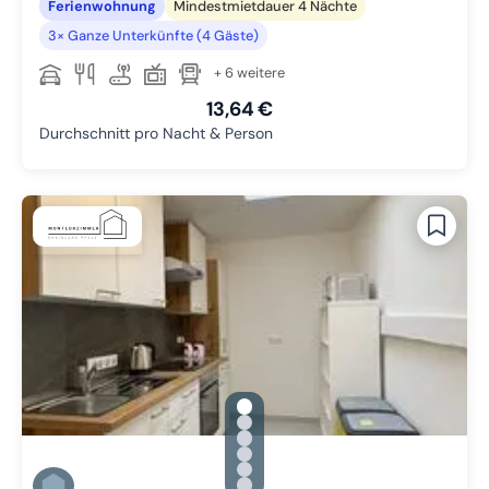
Ferienwohnung
Mindestmietdauer 4 Nächte
3× Ganze Unterkünfte (4 Gäste)
+ 6 weitere
13,64 €
Durchschnitt pro Nacht & Person
gallery.slide_selector
Zu Slide 1 wechseln
Zu Slide 2 wechseln
Zu Slide 3 wechseln
Zu Slide 4 wechseln
Zu Slide 5 wechseln