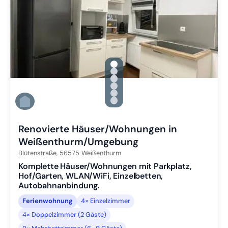
gallery.slide_selector
Zu Slide 1 wechseln
Zu Slide 2 wechseln
Zu Slide 3 wechseln
Zu Slide 4 wechseln
Zu Slide 5 wechseln
Zu Slide 6 wechseln
Renovierte Häuser/Wohnungen in
Weißenthurm/Umgebung
Blütenstraße,
56575
Weißenthurm
Komplette Häuser/Wohnungen mit Parkplatz,
Hof/Garten, WLAN/WiFi, Einzelbetten,
Autobahnanbindung.
Ferienwohnung
4× Einzelzimmer
4× Doppelzimmer (2 Gäste)