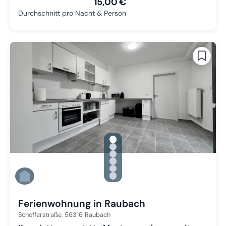
15,00 €
Durchschnitt pro Nacht & Person
gallery.slide_selector
Zu Slide 1 wechseln
Zu Slide 2 wechseln
Zu Slide 3 wechseln
Zu Slide 4 wechseln
Zu Slide 5 wechseln
Zu Slide 6 wechseln
Ferienwohnung in Raubach
Schefferstraße,
56316
Raubach