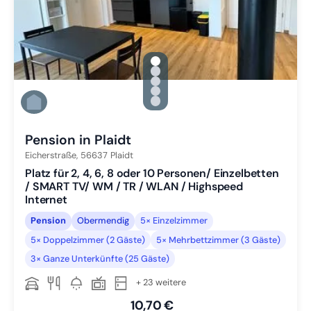
gallery.slide_selector
Zu Slide 1 wechseln
Zu Slide 2 wechseln
Zu Slide 3 wechseln
Zu Slide 4 wechseln
Zu Slide 5 wechseln
Pension in Plaidt
Eicherstraße,
56637
Plaidt
Platz für 2, 4, 6, 8 oder 10 Personen/ Einzelbetten
/ SMART TV/ WM / TR / WLAN / Highspeed
Internet
Pension
Obermendig
5× Einzelzimmer
5× Doppelzimmer (2 Gäste)
5× Mehrbettzimmer (3 Gäste)
3× Ganze Unterkünfte (25 Gäste)
+ 23 weitere
10,70 €