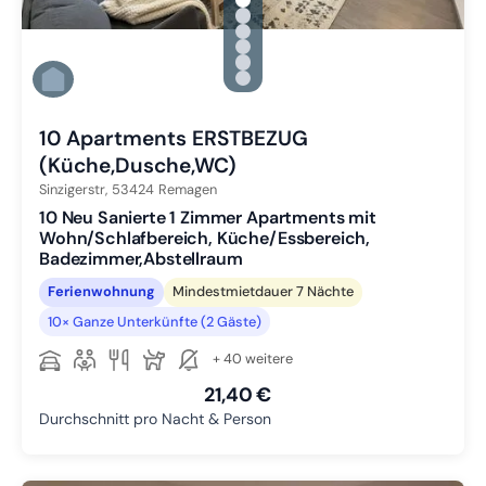
gallery.slide_selector
Zu Slide 1 wechseln
Zu Slide 2 wechseln
Zu Slide 3 wechseln
Zu Slide 4 wechseln
Zu Slide 5 wechseln
Zu Slide 6 wechseln
10 Apartments ERSTBEZUG
(Küche,Dusche,WC)
Sinzigerstr,
53424
Remagen
10 Neu Sanierte 1 Zimmer Apartments mit
Wohn/Schlafbereich, Küche/Essbereich,
Badezimmer,Abstellraum
Ferienwohnung
Mindestmietdauer 7 Nächte
10× Ganze Unterkünfte (2 Gäste)
+ 40 weitere
21,40 €
Durchschnitt pro Nacht & Person