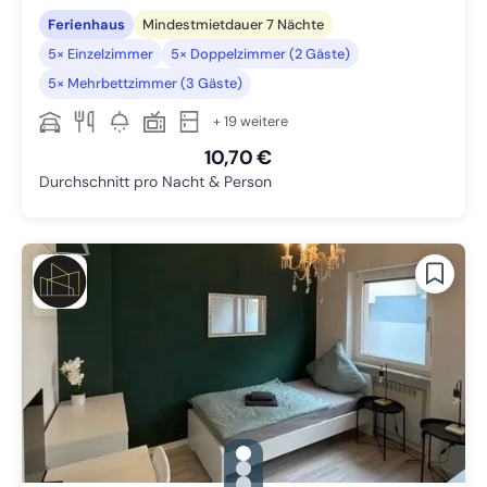
Ferienhaus
Mindestmietdauer 7 Nächte
5× Einzelzimmer
5× Doppelzimmer (2 Gäste)
5× Mehrbettzimmer (3 Gäste)
+ 19 weitere
10,70 €
Durchschnitt pro Nacht & Person
gallery.slide_selector
Zu Slide 1 wechseln
Zu Slide 2 wechseln