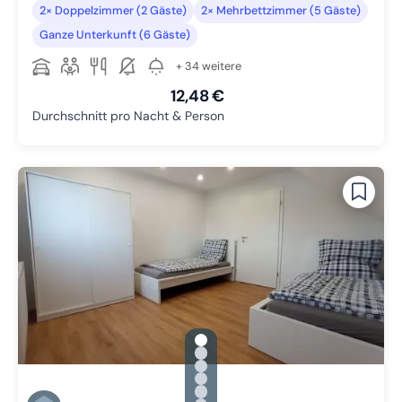
2× Doppelzimmer (2 Gäste)
2× Mehrbettzimmer (5 Gäste)
Ganze Unterkunft (6 Gäste)
+ 34 weitere
12,48 €
Durchschnitt pro Nacht & Person
gallery.slide_selector
Zu Slide 1 wechseln
Zu Slide 2 wechseln
Zu Slide 3 wechseln
Zu Slide 4 wechseln