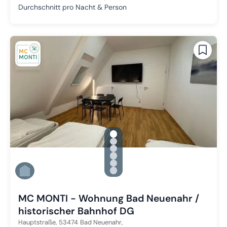
Durchschnitt pro Nacht & Person
gallery.slide_selector
Zu Slide 1 wechseln
Zu Slide 2 wechseln
Zu Slide 3 wechseln
Zu Slide 4 wechseln
Zu Slide 5 wechseln
Zu Slide 6 wechseln
MC MONTI - Wohnung Bad Neuenahr /
historischer Bahnhof DG
Hauptstraße,
53474
Bad Neuenahr,