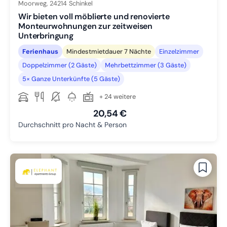
Moorweg,
24214
Schinkel
Wir bieten voll möblierte und renovierte
Monteurwohnungen zur zeitweisen
Unterbringung
Ferienhaus
Mindestmietdauer 7 Nächte
Einzelzimmer
Doppelzimmer (2 Gäste)
Mehrbettzimmer (3 Gäste)
5× Ganze Unterkünfte (5 Gäste)
+ 24 weitere
20,54 €
Durchschnitt pro Nacht & Person