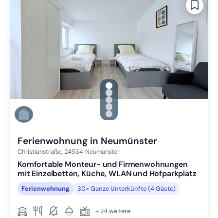
gallery.slide_selector
Zu Slide 1 wechseln
Zu Slide 2 wechseln
Zu Slide 3 wechseln
Zu Slide 4 wechseln
Zu Slide 5 wechseln
Ferienwohnung in Neumünster
Christianstraße,
24534
Neumünster
Komfortable Monteur- und Firmenwohnungen
mit Einzelbetten, Küche, WLAN und Hofparkplatz
Ferienwohnung
30× Ganze Unterkünfte (4 Gäste)
+ 24 weitere