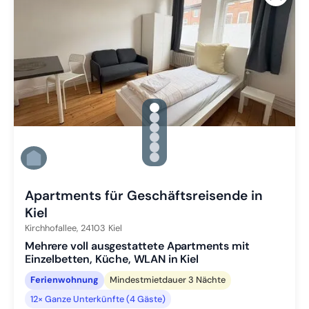
gallery.slide_selector
Zu Slide 1 wechseln
Zu Slide 2 wechseln
Zu Slide 3 wechseln
Zu Slide 4 wechseln
Zu Slide 5 wechseln
Zu Slide 6 wechseln
Apartments für Geschäftsreisende in
Kiel
Kirchhofallee,
24103
Kiel
Mehrere voll ausgestattete Apartments mit
Einzelbetten, Küche, WLAN in Kiel
Ferienwohnung
Mindestmietdauer 3 Nächte
12× Ganze Unterkünfte (4 Gäste)