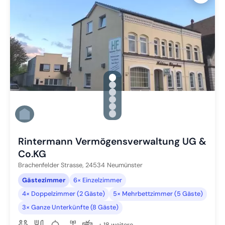
gallery.slide_selector
Zu Slide 1 wechseln
Zu Slide 2 wechseln
Zu Slide 3 wechseln
Zu Slide 4 wechseln
Zu Slide 5 wechseln
Zu Slide 6 wechseln
Rintermann Vermögensverwaltung UG &
Co.KG
Brachenfelder Strasse,
24534
Neumünster
Gästezimmer
6× Einzelzimmer
4× Doppelzimmer (2 Gäste)
5× Mehrbettzimmer (5 Gäste)
3× Ganze Unterkünfte (8 Gäste)
+ 18 weitere