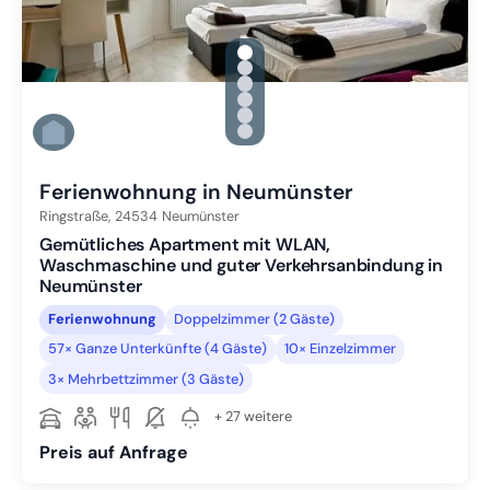
gallery.slide_selector
Zu Slide 1 wechseln
Zu Slide 2 wechseln
Zu Slide 3 wechseln
Zu Slide 4 wechseln
Zu Slide 5 wechseln
Zu Slide 6 wechseln
Ferienwohnung in Neumünster
Ringstraße,
24534
Neumünster
Gemütliches Apartment mit WLAN,
Waschmaschine und guter Verkehrsanbindung in
Neumünster
Ferienwohnung
Doppelzimmer (2 Gäste)
57× Ganze Unterkünfte (4 Gäste)
10× Einzelzimmer
3× Mehrbettzimmer (3 Gäste)
+ 27 weitere
Preis auf Anfrage