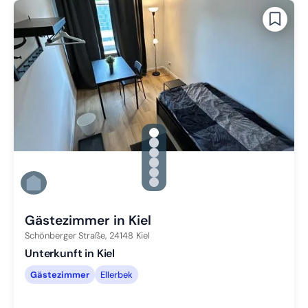
gallery.slide_selector
Zu Slide 1 wechseln
Zu Slide 2 wechseln
Zu Slide 3 wechseln
Zu Slide 4 wechseln
Zu Slide 5 wechseln
Zu Slide 6 wechseln
Gästezimmer in Kiel
Schönberger Straße,
24148
Kiel
Unterkunft in Kiel
Gästezimmer
Ellerbek