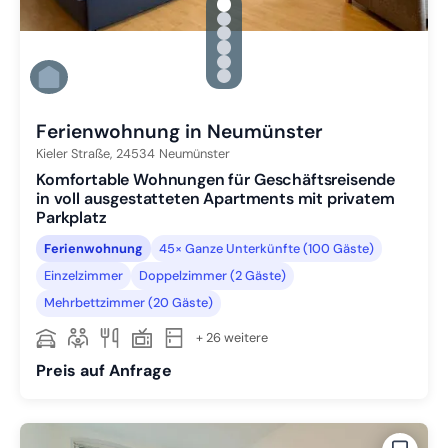
gallery.slide_selector
Zu Slide 1 wechseln
Zu Slide 2 wechseln
Zu Slide 3 wechseln
Zu Slide 4 wechseln
Zu Slide 5 wechseln
Zu Slide 6 wechseln
Ferienwohnung in Neumünster
Kieler Straße,
24534
Neumünster
Komfortable Wohnungen für Geschäftsreisende
in voll ausgestatteten Apartments mit privatem
Parkplatz
Ferienwohnung
45× Ganze Unterkünfte (100 Gäste)
Einzelzimmer
Doppelzimmer (2 Gäste)
Mehrbettzimmer (20 Gäste)
+ 26 weitere
Preis auf Anfrage