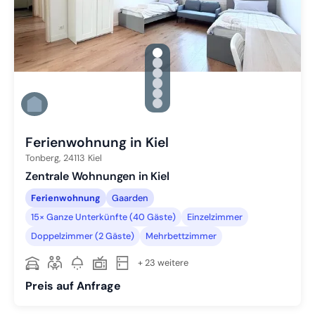
gallery.slide_selector
Zu Slide 1 wechseln
Zu Slide 2 wechseln
Zu Slide 3 wechseln
Zu Slide 4 wechseln
Zu Slide 5 wechseln
Zu Slide 6 wechseln
Ferienwohnung in Kiel
Tonberg,
24113
Kiel
Zentrale Wohnungen in Kiel
Ferienwohnung
Gaarden
15× Ganze Unterkünfte (40 Gäste)
Einzelzimmer
Doppelzimmer (2 Gäste)
Mehrbettzimmer
+ 23 weitere
Preis auf Anfrage