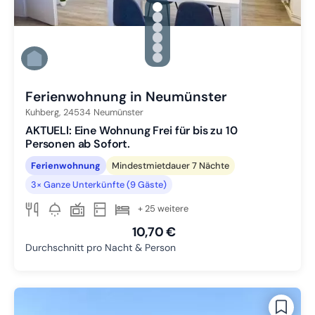
gallery.slide_selector
Zu Slide 1 wechseln
Zu Slide 2 wechseln
Zu Slide 3 wechseln
Zu Slide 4 wechseln
Zu Slide 5 wechseln
Zu Slide 6 wechseln
Ferienwohnung in Neumünster
Kuhberg,
24534
Neumünster
AKTUELl: Eine Wohnung Frei für bis zu 10
Personen ab Sofort.
Ferienwohnung
Mindestmietdauer 7 Nächte
3× Ganze Unterkünfte (9 Gäste)
+ 25 weitere
10,70 €
Durchschnitt pro Nacht & Person