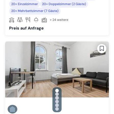
20× Einzelzimmer
20× Doppelzimmer (2 Gäste)
20× Mehrbettzimmer (7 Gäste)
+ 24 weitere
Preis auf Anfrage
gallery.slide_selector
Zu Slide 1 wechseln
Zu Slide 2 wechseln
Zu Slide 3 wechseln
Zu Slide 4 wechseln
Zu Slide 5 wechseln
Zu Slide 6 wechseln