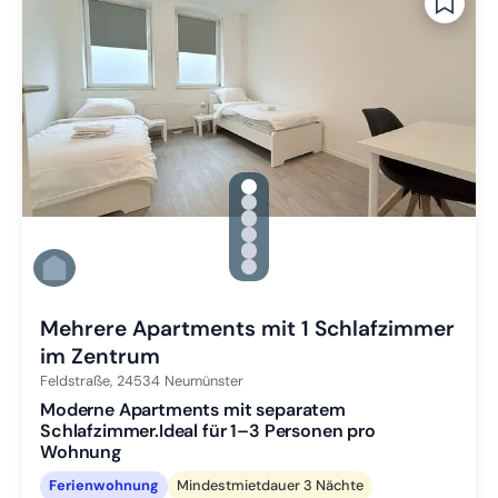
gallery.slide_selector
Zu Slide 1 wechseln
Zu Slide 2 wechseln
Zu Slide 3 wechseln
Zu Slide 4 wechseln
Zu Slide 5 wechseln
Zu Slide 6 wechseln
Mehrere Apartments mit 1 Schlafzimmer
im Zentrum
Feldstraße,
24534
Neumünster
Moderne Apartments mit separatem
Schlafzimmer.Ideal für 1–3 Personen pro
Wohnung
Ferienwohnung
Mindestmietdauer 3 Nächte