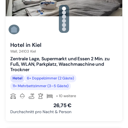
gallery.slide_selector
Zu Slide 1 wechseln
Zu Slide 2 wechseln
Zu Slide 3 wechseln
Zu Slide 4 wechseln
Zu Slide 5 wechseln
Zu Slide 6 wechseln
Hotel in Kiel
Wall,
24103
Kiel
Zentrale Lage, Supermarkt und Essen 2 Min. zu
Fuß, WLAN, Parkplatz, Waschmaschine und
Trockner
Hotel
6× Doppelzimmer (2 Gäste)
11× Mehrbettzimmer (3–5 Gäste)
+ 10 weitere
26,75 €
Durchschnitt pro Nacht & Person