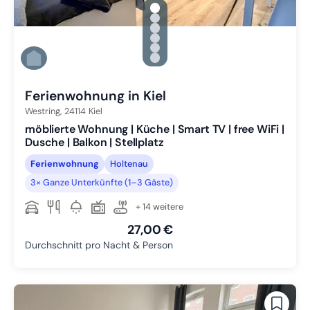
gallery.slide_selector
Zu Slide 1 wechseln
Zu Slide 2 wechseln
Zu Slide 3 wechseln
Zu Slide 4 wechseln
Zu Slide 5 wechseln
Zu Slide 6 wechseln
Ferienwohnung in Kiel
Westring,
24114
Kiel
möblierte Wohnung | Küche | Smart TV | free WiFi |
Dusche | Balkon | Stellplatz
Ferienwohnung
Holtenau
3× Ganze Unterkünfte (1–3 Gäste)
+ 14 weitere
27,00 €
Durchschnitt pro Nacht & Person