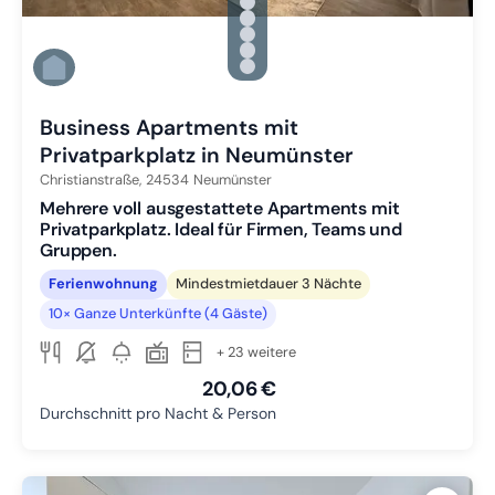
Zu Slide 1 wechseln
Zu Slide 2 wechseln
Zu Slide 3 wechseln
Zu Slide 4 wechseln
Zu Slide 5 wechseln
Zu Slide 6 wechseln
Business Apartments mit
Privatparkplatz in Neumünster
Christianstraße,
24534
Neumünster
Mehrere voll ausgestattete Apartments mit
Privatparkplatz. Ideal für Firmen, Teams und
Gruppen.
Ferienwohnung
Mindestmietdauer 3 Nächte
10× Ganze Unterkünfte (4 Gäste)
+ 23 weitere
20,06 €
Durchschnitt pro Nacht & Person