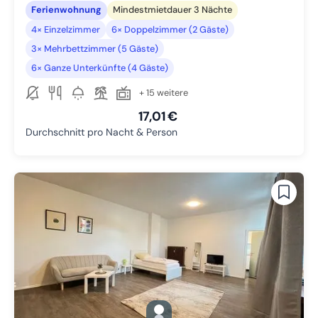
Ferienwohnung
Mindestmietdauer 3 Nächte
4× Einzelzimmer
6× Doppelzimmer (2 Gäste)
3× Mehrbettzimmer (5 Gäste)
6× Ganze Unterkünfte (4 Gäste)
+ 15 weitere
17,01 €
Durchschnitt pro Nacht & Person
gallery.slide_selector