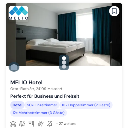
gallery.slide_selector
Zu Slide 1 wechseln
Zu Slide 2 wechseln
Zu Slide 3 wechseln
MELIO Hotel
Otto-Flath Str,
24109
Melsdorf
Perfekt für Business und Freizeit
Hotel
50× Einzelzimmer
10× Doppelzimmer (2 Gäste)
12× Mehrbettzimmer (3 Gäste)
+ 27 weitere