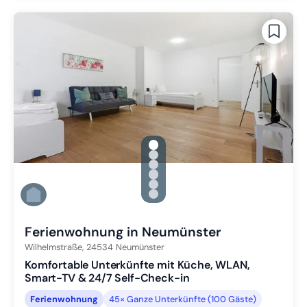
gallery.slide_selector
Zu Slide 1 wechseln
Zu Slide 2 wechseln
Zu Slide 3 wechseln
Zu Slide 4 wechseln
Zu Slide 5 wechseln
Zu Slide 6 wechseln
Ferienwohnung in Neumünster
Wilhelmstraße,
24534
Neumünster
Komfortable Unterkünfte mit Küche, WLAN,
Smart-TV & 24/7 Self-Check-in
Ferienwohnung
45× Ganze Unterkünfte (100 Gäste)