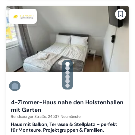
gallery.slide_selector
Zu Slide 1 wechseln
Zu Slide 2 wechseln
Zu Slide 3 wechseln
Zu Slide 4 wechseln
Zu Slide 5 wechseln
Zu Slide 6 wechseln
4-Zimmer-Haus nahe den Holstenhallen
mit Garten
Rendsburger Straße,
24537
Neumünster
Haus mit Balkon, Terrasse & Stellplatz – perfekt
für Monteure, Projektgruppen & Familien.