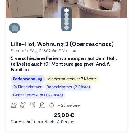
gallery.slide_selector
Zu Slide 1 wechseln
Zu Slide 2 wechseln
Zu Slide 3 wechseln
Zu Slide 4 wechseln
Zu Slide 5 wechseln
Lille-Hof, Wohnung 3 (Obergeschoss)
Ellerdorfer Weg,
24802
Groß Vollstedt
5 verschiedene Ferienwohnungen auf dem Hof ,
teilweise auch für Monteure geeignet. And. f.
Familien
Ferienwohnung
Mindestmietdauer 7 Nächte
2× Einzelzimmer
Doppelzimmer (2 Gäste)
Ganze Unterkunft (3 Gäste)
+ 28 weitere
25,00 €
Durchschnitt pro Nacht & Person