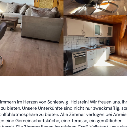
immern im Herzen von Schleswig-Holstein! Wir freuen uns, Ih
 zu bieten. Unsere Unterkünfte sind nicht nur zweckmäßig, s
ohlfühlatmosphäre zu bieten. Alle Zimmer verfügen bei Anrei
en eine Gemeinschaftsküche, eine Terasse, ein gemütlicher
ereit. Die Zimmer liegen im ruhigen Groß Vollstedt, was dur