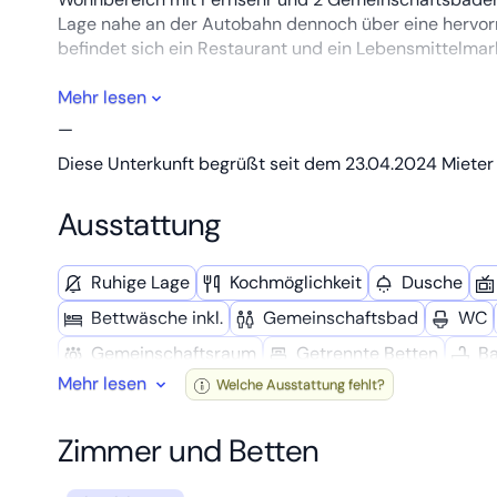
Lage nahe an der Autobahn dennoch über eine hervor
befindet sich ein Restaurant und ein Lebensmittelmark
Buchen Sie bitte direkt online über unsere Website 
Mehr lesen
—
Reservierungen und Zahlungen gehen am schnellsten
Diese Unterkunft begrüßt seit dem 23.04.2024 Mieter 
Sie erhalten direkt Ihre Buchungsbestätigung und zah
Ausstattung
Ruhige Lage
Kochmöglich­keit
Dusche
Bettwäsche inkl.
Gemeinschafts­bad
WC
Gemeinschafts­raum
Getrennte Betten
B
Mehr lesen
Welche Ausstattung fehlt?
Arbeitstisch
Terrasse
Geschäfte in der N
Zimmer und Betten