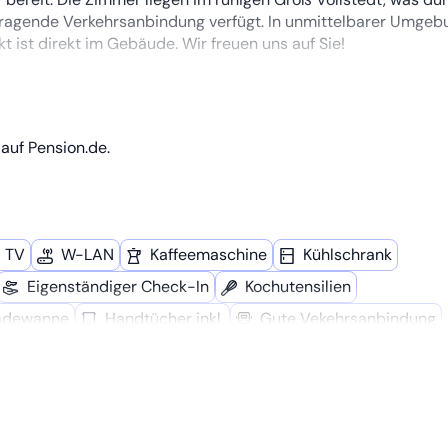
ragende Verkehrsanbindung verfügt. In unmittelbarer Umgeb
t ist direkt im Gebäude. Wir freuen uns auf Sie!
www.monteurzimmer-klik.de
 über unser Online-Buchungssystem monteurzimmer-klik.de.
auf Pension.de.
len bequem online!
TV
W-LAN
Kaffee­maschine
Kühl­schrank
Eigenständiger Check-In
Kochutensilien
adewanne
Handtücher inkl.
Gute Vekehrsanbindung
ähe