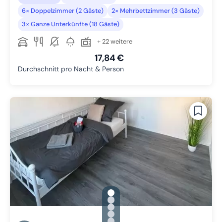
6× Doppelzimmer (2 Gäste)
2× Mehrbettzimmer (3 Gäste)
3× Ganze Unterkünfte (18 Gäste)
+ 22 weitere
17,84 €
Durchschnitt pro Nacht & Person
gallery.slide_selector
Zu Slide 1 wechseln
Zu Slide 2 wechseln
Zu Slide 3 wechseln