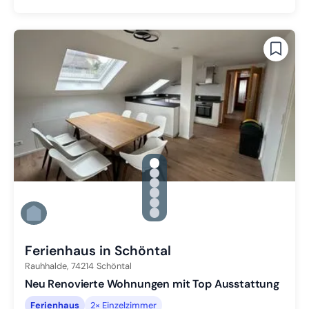
gallery.slide_selector
Zu Slide 1 wechseln
Zu Slide 2 wechseln
Zu Slide 3 wechseln
Zu Slide 4 wechseln
Zu Slide 5 wechseln
Zu Slide 6 wechseln
Ferienhaus in Schöntal
Rauhhalde,
74214
Schöntal
Neu Renovierte Wohnungen mit Top Ausstattung
Ferienhaus
2× Einzelzimmer