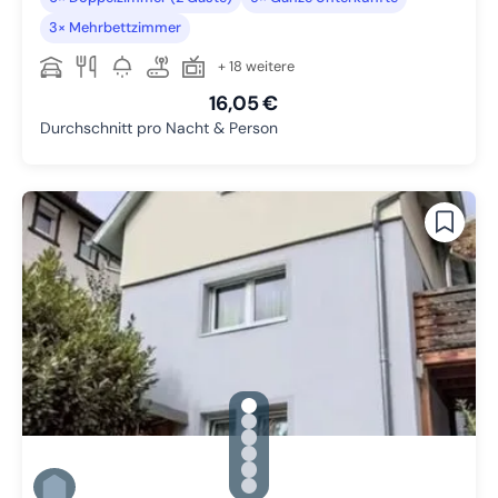
3× Mehrbettzimmer
+ 18 weitere
16,05 €
Durchschnitt pro Nacht & Person
gallery.slide_selector
Zu Slide 1 wechseln
Zu Slide 2 wechseln
Zu Slide 3 wechseln
Zu Slide 4 wechseln
Zu Slide 5 wechseln