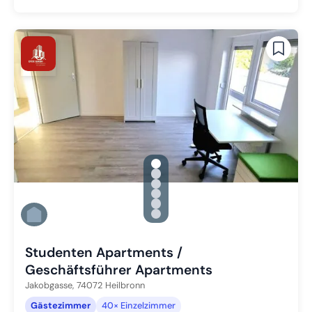
gallery.slide_selector
Zu Slide 1 wechseln
Zu Slide 2 wechseln
Zu Slide 3 wechseln
Zu Slide 4 wechseln
Zu Slide 5 wechseln
Zu Slide 6 wechseln
Studenten Apartments /
Geschäftsführer Apartments
Jakobgasse,
74072
Heilbronn
Gästezimmer
40× Einzelzimmer