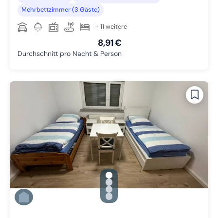
Mehrbettzimmer (3 Gäste)
+ 11 weitere
8,91 €
Durchschnitt pro Nacht & Person
gallery.slide_selector
Zu Slide 1 wechseln
Zu Slide 2 wechseln
Zu Slide 3 wechseln
Zu Slide 4 wechseln