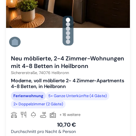
gallery.slide_selector
Zu Slide 1 wechseln
Zu Slide 2 wechseln
Zu Slide 3 wechseln
Zu Slide 4 wechseln
Zu Slide 5 wechseln
Zu Slide 6 wechseln
Neu möblierte, 2-4 Zimmer-Wohnungen
mit 4-8 Betten in Heilbronn
Sichererstraße,
74076
Heilbronn
Moderne, voll möblierte 2- 4 Zimmer-Apartments
4-8 Betten, in Heilbronn
Ferienwohnung
5× Ganze Unterkünfte (4 Gäste)
2× Doppelzimmer (2 Gäste)
+ 16 weitere
10,70 €
Durchschnitt pro Nacht & Person