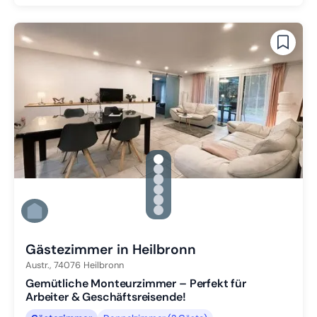
gallery.slide_selector
Zu Slide 1 wechseln
Zu Slide 2 wechseln
Zu Slide 3 wechseln
Zu Slide 4 wechseln
Zu Slide 5 wechseln
Zu Slide 6 wechseln
Gästezimmer in Heilbronn
Austr.,
74076
Heilbronn
Gemütliche Monteurzimmer – Perfekt für
Arbeiter & Geschäftsreisende!