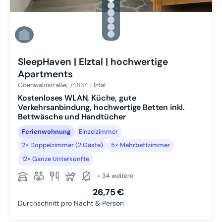
Zu Slide 1 wechseln
Zu Slide 2 wechseln
Zu Slide 3 wechseln
Zu Slide 4 wechseln
Zu Slide 5 wechseln
Zu Slide 6 wechseln
SleepHaven | Elztal | hochwertige
Apartments
Odenwaldstraße,
74834
Elztal
Kostenloses WLAN, Küche, gute
Verkehrsanbindung, hochwertige Betten inkl.
Bettwäsche und Handtücher
Ferienwohnung
Einzelzimmer
2× Doppelzimmer (2 Gäste)
5× Mehrbettzimmer
12× Ganze Unterkünfte
+ 34 weitere
26,75 €
Durchschnitt pro Nacht & Person