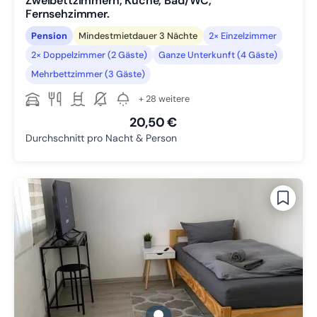
Zweibettzimmern, Küche, Bad/WC,
Fernsehzimmer.
Pension
Mindestmietdauer 3 Nächte
2× Einzelzimmer
2× Doppelzimmer (2 Gäste)
Ganze Unterkunft (4 Gäste)
Mehrbettzimmer (3 Gäste)
+ 28 weitere
20,50 €
Durchschnitt pro Nacht & Person
gallery.slide_selector