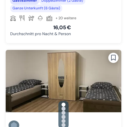
Gästezimmer
Doppelzimmer (2 Gäste)
Ganze Unterkunft (6 Gäste)
+ 20 weitere
16,05 €
Durchschnitt pro Nacht & Person
gallery.slide_selector
Zu Slide 1 wechseln
Zu Slide 2 wechseln
Zu Slide 3 wechseln
Zu Slide 4 wechseln
Zu Slide 5 wechseln