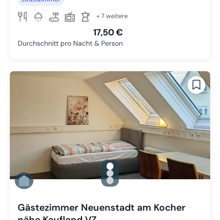
+ 7 weitere
17,50 €
Durchschnitt pro Nacht & Person
gallery.slide_selector
Zu Slide 1 wechseln
Zu Slide 2 wechseln
Zu Slide 3 wechseln
Gästezimmer Neuenstadt am Kocher
nähe Kaufland VZ