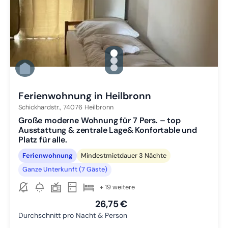
gallery.slide_selector
Zu Slide 1 wechseln
Zu Slide 2 wechseln
Zu Slide 3 wechseln
Ferienwohnung in Heilbronn
Schickhardstr.,
74076
Heilbronn
Große moderne Wohnung für 7 Pers. – top
Ausstattung & zentrale Lage& Konfortable und
Platz für alle.
Ferienwohnung
Mindestmietdauer 3 Nächte
Ganze Unterkunft (7 Gäste)
+ 19 weitere
26,75 €
Durchschnitt pro Nacht & Person