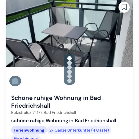
gallery.slide_selector
Zu Slide 1 wechseln
Zu Slide 2 wechseln
Zu Slide 3 wechseln
Zu Slide 4 wechseln
Zu Slide 5 wechseln
Zu Slide 6 wechseln
Schöne ruhige Wohnung in Bad
Friedrichshall
Bolzstraße,
74177
Bad Friedrichshall
schöne ruhige Wohnung in Bad Friedrichshall
Ferienwohnung
2× Ganze Unterkünfte (4 Gäste)
Einzelzimmer