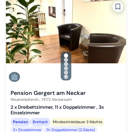
gallery.slide_selector
Zu Slide 1 wechseln
Zu Slide 2 wechseln
Zu Slide 3 wechseln
Zu Slide 4 wechseln
Zu Slide 5 wechseln
Zu Slide 6 wechseln
Pension Gergert am Neckar
Neuenstädterstr.,
74172
Neckarsulm
2 x Dreibettzimmer, 11 x Doppelzimmer , 3x
Einzelzimmer
Pension
Brettach
Mindestmietdauer 3 Nächte
3× Einzelzimmer
11× Doppelzimmer (2 Gäste)