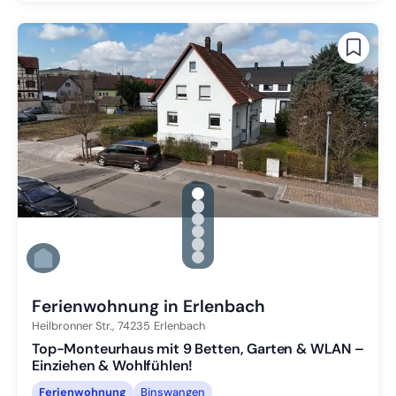
gallery.slide_selector
Zu Slide 1 wechseln
Zu Slide 2 wechseln
Zu Slide 3 wechseln
Zu Slide 4 wechseln
Zu Slide 5 wechseln
Zu Slide 6 wechseln
Ferienwohnung in Erlenbach
Heilbronner Str.,
74235
Erlenbach
Top-Monteurhaus mit 9 Betten, Garten & WLAN –
Einziehen & Wohlfühlen!
Ferienwohnung
Binswangen