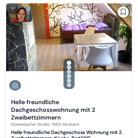
gallery.slide_selector
Zu Slide 1 wechseln
Zu Slide 2 wechseln
Zu Slide 3 wechseln
Zu Slide 4 wechseln
Zu Slide 5 wechseln
Zu Slide 6 wechseln
Helle freundliche
Dachgeschosswohnung mit 2
Zweibettzimmern
Nüstenbacher Straße,
74821
Mosbach
Helle freundliche Dachgeschoss Wohnung mit 2