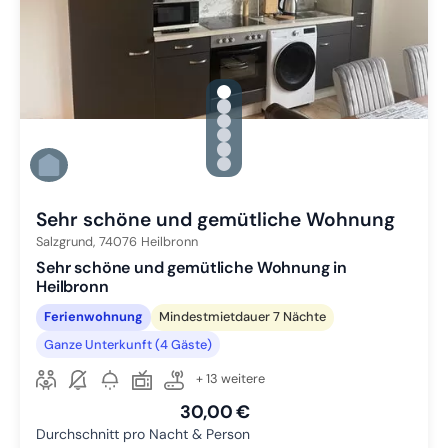
gallery.slide_selector
Zu Slide 1 wechseln
Zu Slide 2 wechseln
Zu Slide 3 wechseln
Zu Slide 4 wechseln
Zu Slide 5 wechseln
Zu Slide 6 wechseln
Sehr schöne und gemütliche Wohnung
Salzgrund,
74076
Heilbronn
Sehr schöne und gemütliche Wohnung in
Heilbronn
Ferienwohnung
Mindestmietdauer 7 Nächte
Ganze Unterkunft (4 Gäste)
+ 13 weitere
30,00 €
Durchschnitt pro Nacht & Person