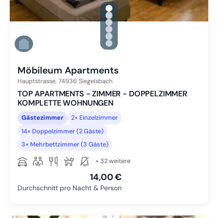
gallery.slide_selector
Zu Slide 1 wechseln
Zu Slide 2 wechseln
Zu Slide 3 wechseln
Zu Slide 4 wechseln
Zu Slide 5 wechseln
Zu Slide 6 wechseln
Möbileum Apartments
Hauptstrasse,
74936
Siegelsbach
TOP APARTMENTS - ZIMMER - DOPPELZIMMER
KOMPLETTE WOHNUNGEN
Gästezimmer
2× Einzelzimmer
14× Doppelzimmer (2 Gäste)
3× Mehrbettzimmer (3 Gäste)
+ 32 weitere
14,00 €
Durchschnitt pro Nacht & Person