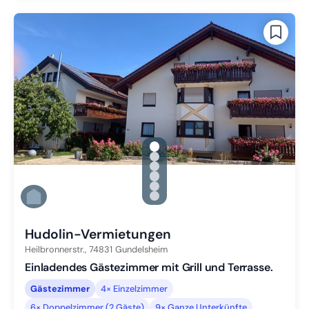
gallery.slide_selector
Zu Slide 1 wechseln
Zu Slide 2 wechseln
Zu Slide 3 wechseln
Zu Slide 4 wechseln
Zu Slide 5 wechseln
Zu Slide 6 wechseln
Hudolin-Vermietungen
Heilbronnerstr.,
74831
Gundelsheim
Einladendes Gästezimmer mit Grill und Terrasse.
Gästezimmer
4× Einzelzimmer
6× Doppelzimmer (2 Gäste)
9× Ganze Unterkünfte