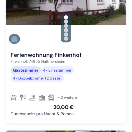
gallery.slide_selector
Zu Slide 1 wechseln
Zu Slide 2 wechseln
Zu Slide 3 wechseln
Zu Slide 4 wechseln
Zu Slide 5 wechseln
Zu Slide 6 wechseln
Ferienwohnung Finkenhof
Finkenhof,
74855
Haßmersheim
Gästezimmer
4× Einzelzimmer
4× Doppelzimmer (2 Gäste)
+ 3 weitere
20,00 €
Durchschnitt pro Nacht & Person