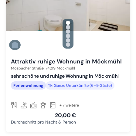
gallery.slide_selector
Zu Slide 1 wechseln
Zu Slide 2 wechseln
Zu Slide 3 wechseln
Zu Slide 4 wechseln
Zu Slide 5 wechseln
Zu Slide 6 wechseln
At­trak­tiv ruhige Wohnung in Möckmühl
Mosbacher Straße,
74219
Möckmühl
sehr schöne und ruhige Wohnung in Möckmühl
Ferienwohnung
11× Ganze Unterkünfte (6–9 Gäste)
+ 7 weitere
20,00 €
Durchschnitt pro Nacht & Person