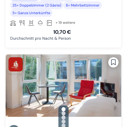
25× Doppelzimmer (2 Gäste)
8× Mehrbettzimmer
5× Ganze Unterkünfte
+ 19 weitere
10,70 €
Durchschnitt pro Nacht & Person
gallery.slide_selector
Zu Slide 1 wechseln
Zu Slide 2 wechseln
Zu Slide 3 wechseln
Zu Slide 4 wechseln