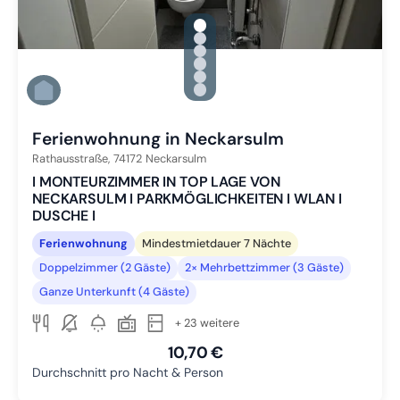
gallery.slide_selector
Zu Slide 1 wechseln
Zu Slide 2 wechseln
Zu Slide 3 wechseln
Zu Slide 4 wechseln
Zu Slide 5 wechseln
Zu Slide 6 wechseln
Ferienwohnung in Neckarsulm
Rathausstraße,
74172
Neckarsulm
I MONTEURZIMMER IN TOP LAGE VON
NECKARSULM I PARKMÖGLICHKEITEN I WLAN I
DUSCHE I
Ferienwohnung
Mindestmietdauer 7 Nächte
Doppelzimmer (2 Gäste)
2× Mehrbettzimmer (3 Gäste)
Ganze Unterkunft (4 Gäste)
+ 23 weitere
10,70 €
Durchschnitt pro Nacht & Person