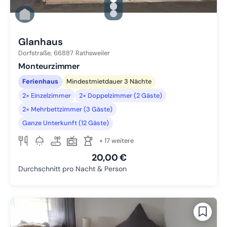
gallery.slide_selector
Zu Slide 1 wechseln
Zu Slide 2 wechseln
Zu Slide 3 wechseln
Glanhaus
Dorfstraße,
66887
Rathsweiler
Monteurzimmer
Ferienhaus
Mindestmietdauer 3 Nächte
2× Einzelzimmer
2× Doppelzimmer (2 Gäste)
2× Mehrbettzimmer (3 Gäste)
Ganze Unterkunft (12 Gäste)
+ 17 weitere
20,00 €
Durchschnitt pro Nacht & Person