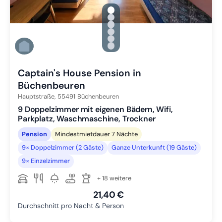
gallery.slide_selector
Zu Slide 1 wechseln
Zu Slide 2 wechseln
Zu Slide 3 wechseln
Zu Slide 4 wechseln
Zu Slide 5 wechseln
Zu Slide 6 wechseln
Captain's House Pension in
Büchenbeuren
Hauptstraße,
55491
Büchenbeuren
9 Doppelzimmer mit eigenen Bädern, Wifi,
Parkplatz, Waschmaschine, Trockner
Pension
Mindestmietdauer 7 Nächte
9× Doppelzimmer (2 Gäste)
Ganze Unterkunft (19 Gäste)
9× Einzelzimmer
+ 18 weitere
21,40 €
Durchschnitt pro Nacht & Person