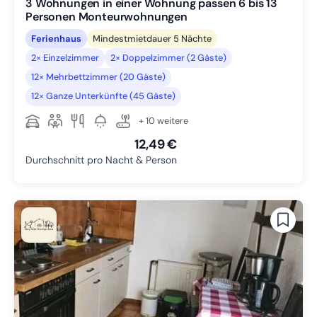
3 Wohnungen in einer Wohnung passen 6 bis 13
Personen Monteurwohnungen
Ferienhaus
Mindestmietdauer 5 Nächte
2× Einzelzimmer
2× Doppelzimmer (2 Gäste)
12× Mehrbettzimmer (20 Gäste)
12× Ganze Unterkünfte (45 Gäste)
+ 10 weitere
12,49 €
Durchschnitt pro Nacht & Person