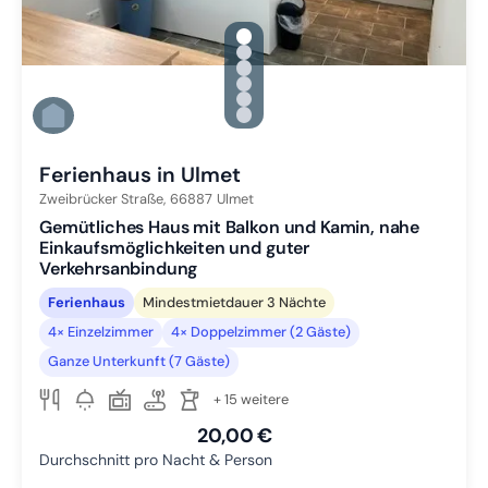
gallery.slide_selector
Zu Slide 1 wechseln
Zu Slide 2 wechseln
Zu Slide 3 wechseln
Zu Slide 4 wechseln
Zu Slide 5 wechseln
Zu Slide 6 wechseln
Ferienhaus in Ulmet
Zweibrücker Straße,
66887
Ulmet
Gemütliches Haus mit Balkon und Kamin, nahe
Einkaufsmöglichkeiten und guter
Verkehrsanbindung
Ferienhaus
Mindestmietdauer 3 Nächte
4× Einzelzimmer
4× Doppelzimmer (2 Gäste)
Ganze Unterkunft (7 Gäste)
+ 15 weitere
20,00 €
Durchschnitt pro Nacht & Person