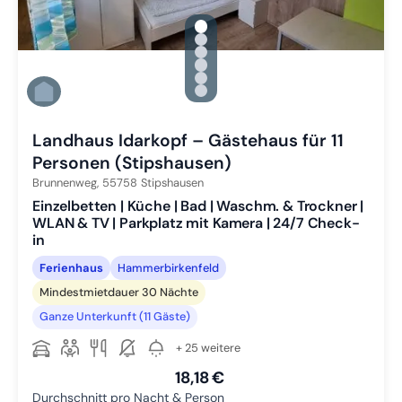
gallery.slide_selector
Zu Slide 1 wechseln
Zu Slide 2 wechseln
Zu Slide 3 wechseln
Zu Slide 4 wechseln
Zu Slide 5 wechseln
Zu Slide 6 wechseln
Landhaus Idarkopf – Gästehaus für 11
Personen (Stipshausen)
Brunnenweg,
55758
Stipshausen
Einzelbetten | Küche | Bad | Waschm. & Trockner |
WLAN & TV | Parkplatz mit Kamera | 24/7 Check-
in
Ferienhaus
Hammerbirkenfeld
Mindestmietdauer 30 Nächte
Ganze Unterkunft (11 Gäste)
+ 25 weitere
18,18 €
Durchschnitt pro Nacht & Person