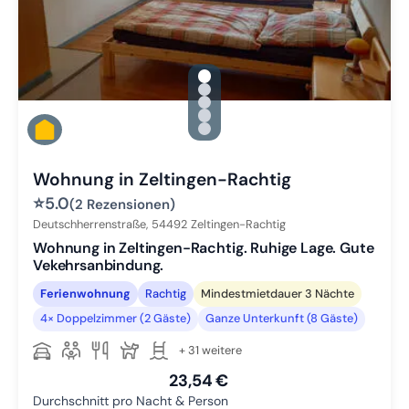
gallery.slide_selector
Zu Slide 1 wechseln
Zu Slide 2 wechseln
Zu Slide 3 wechseln
Zu Slide 4 wechseln
Zu Slide 5 wechseln
Wohnung in Zeltingen-Rachtig
⭐
5.0
(2 Rezensionen)
Deutschherrenstraße,
54492
Zeltingen-Rachtig
Wohnung in Zeltingen-Rachtig. Ruhige Lage. Gute
Vekehrsanbindung.
Ferienwohnung
Rachtig
Mindestmietdauer 3 Nächte
4× Doppelzimmer (2 Gäste)
Ganze Unterkunft (8 Gäste)
+ 31 weitere
23,54 €
Durchschnitt pro Nacht & Person