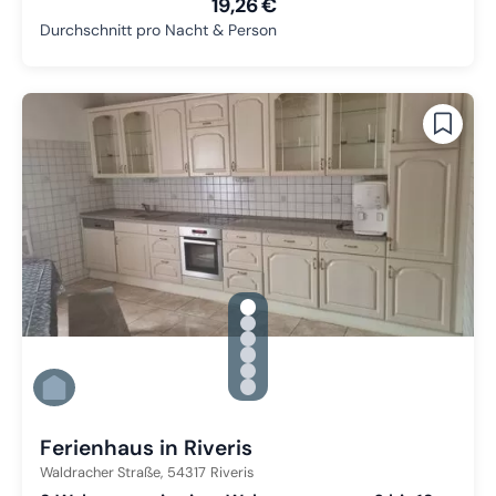
19,26 €
Durchschnitt pro Nacht & Person
gallery.slide_selector
Zu Slide 1 wechseln
Zu Slide 2 wechseln
Zu Slide 3 wechseln
Zu Slide 4 wechseln
Zu Slide 5 wechseln
Zu Slide 6 wechseln
Ferienhaus in Riveris
Waldracher Straße,
54317
Riveris