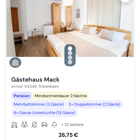
gallery.slide_selector
Zu Slide 1 wechseln
Zu Slide 2 wechseln
Zu Slide 3 wechseln
Zu Slide 4 wechseln
Gästehaus Mack
im hof,
54349
Trittenheim
Pension
Mindestmietdauer 2 Nächte
Mehrbettzimmer (2 Gäste)
5× Doppelzimmer (2 Gäste)
6× Ganze Unterkünfte (13 Gäste)
+ 22 weitere
26,75 €