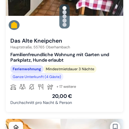
gallery.slide_selector
Zu Slide 1 wechseln
Zu Slide 2 wechseln
Zu Slide 3 wechseln
Zu Slide 4 wechseln
Zu Slide 5 wechseln
Das Alte Kneipchen
Hauptstraße,
55765
Oberhambach
Familienfreundliche Wohnung mit Garten und
Parkplatz, Hunde erlaubt
Ferienwohnung
Mindestmietdauer 3 Nächte
Ganze Unterkunft (4 Gäste)
+ 17 weitere
20,00 €
Durchschnitt pro Nacht & Person