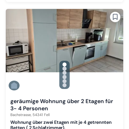
gallery.slide_selector
Zu Slide 1 wechseln
Zu Slide 2 wechseln
Zu Slide 3 wechseln
Zu Slide 4 wechseln
Zu Slide 5 wechseln
Zu Slide 6 wechseln
geräumige Wohnung über 2 Etagen für
3- 4 Personen
Bachstrasse,
54341
Fell
Wohnung über zwei Etagen mit je 4 getrennten
Betten ( 2 Schlafzimmer).