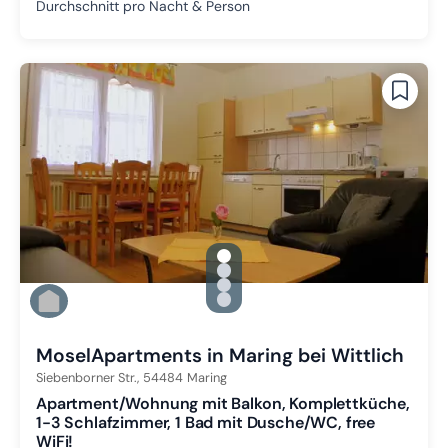
Durchschnitt pro Nacht & Person
gallery.slide_selector
Zu Slide 1 wechseln
Zu Slide 2 wechseln
Zu Slide 3 wechseln
Zu Slide 4 wechseln
MoselApartments in Maring bei Wittlich
Siebenborner Str.,
54484
Maring
Apartment/Wohnung mit Balkon, Komplettküche,
1-3 Schlafzimmer, 1 Bad mit Dusche/WC, free
WiFi!