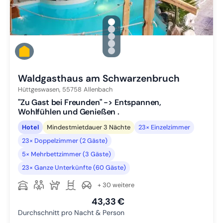
gallery.slide_selector
Zu Slide 1 wechseln
Zu Slide 2 wechseln
Zu Slide 3 wechseln
Zu Slide 4 wechseln
Zu Slide 5 wechseln
Waldgasthaus am Schwarzenbruch
Hüttgeswasen,
55758
Allenbach
"Zu Gast bei Freunden" -> Entspannen,
Wohlfühlen und Genießen .
Hotel
Mindestmietdauer 3 Nächte
23× Einzelzimmer
23× Doppelzimmer (2 Gäste)
5× Mehrbettzimmer (3 Gäste)
23× Ganze Unterkünfte (60 Gäste)
+ 30 weitere
43,33 €
Durchschnitt pro Nacht & Person