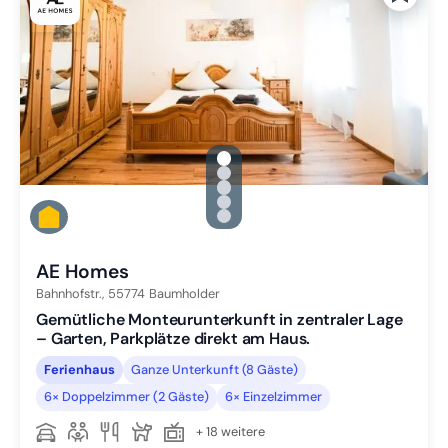
gallery.slide_selector
Zu Slide 1 wechseln
Zu Slide 2 wechseln
Zu Slide 3 wechseln
Zu Slide 4 wechseln
Zu Slide 5 wechseln
AE Homes
Bahnhofstr.,
55774
Baumholder
Gemütliche Monteurunterkunft in zentraler Lage
– Garten, Parkplätze direkt am Haus.
Ferienhaus
Ganze Unterkunft (8 Gäste)
6× Doppelzimmer (2 Gäste)
6× Einzelzimmer
+ 18 weitere