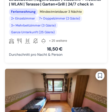
| WLAN | Terasse | Garten+Grill | 24/7 check in
Ferienwohnung
Mindestmietdauer 3 Nächte
2× Einzelzimmer
7× Doppelzimmer (2 Gäste)
3× Mehrbettzimmer (3 Gäste)
Ganze Unterkunft (25 Gäste)
+ 25 weitere
16,50 €
Durchschnitt pro Nacht & Person