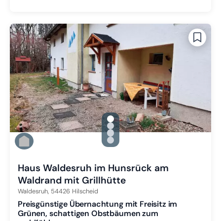
gallery.slide_selector
Zu Slide 1 wechseln
Zu Slide 2 wechseln
Zu Slide 3 wechseln
Zu Slide 4 wechseln
Haus Waldesruh im Hunsrück am
Waldrand mit Grillhütte
Waldesruh,
54426
Hilscheid
Preisgünstige Übernachtung mit Freisitz im
Grünen, schattigen Obstbäumen zum