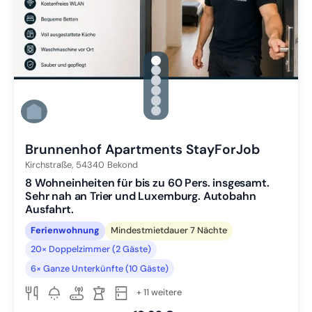
gallery.slide_selector
Zu Slide 1 wechseln
Zu Slide 2 wechseln
Zu Slide 3 wechseln
Zu Slide 4 wechseln
Zu Slide 5 wechseln
Zu Slide 6 wechseln
Brunnenhof Apartments StayForJob
Kirchstraße,
54340
Bekond
8 Wohneinheiten für bis zu 60 Pers. insgesamt.
Sehr nah an Trier und Luxemburg. Autobahn
Ausfahrt.
Ferienwohnung
Mindestmietdauer 7 Nächte
20× Doppelzimmer (2 Gäste)
6× Ganze Unterkünfte (10 Gäste)
+ 11 weitere