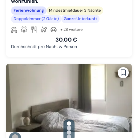
wohlfühlen.
Ferienwohnung
Mindestmietdauer 3 Nächte
Doppelzimmer (2 Gäste)
Ganze Unterkunft
+ 28 weitere
30,00 €
Durchschnitt pro Nacht & Person
gallery.slide_selector
Zu Slide 1 wechseln
Zu Slide 2 wechseln
Zu Slide 3 wechseln