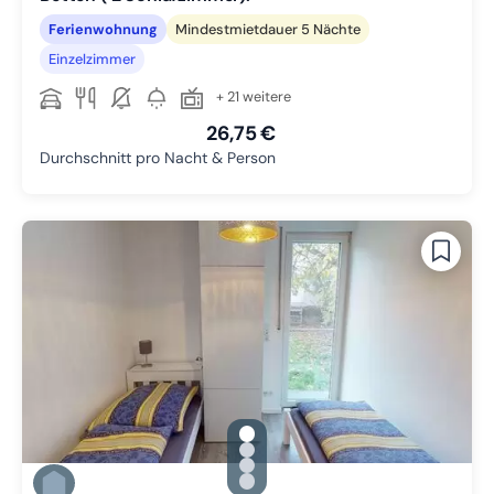
Ferienwohnung
Mindestmietdauer 5 Nächte
Einzelzimmer
+ 21 weitere
26,75 €
Durchschnitt pro Nacht & Person
gallery.slide_selector
Zu Slide 1 wechseln
Zu Slide 2 wechseln
Zu Slide 3 wechseln