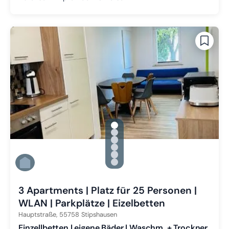
gallery.slide_selector
Zu Slide 1 wechseln
Zu Slide 2 wechseln
Zu Slide 3 wechseln
Zu Slide 4 wechseln
Zu Slide 5 wechseln
Zu Slide 6 wechseln
3 Apartments | Platz für 25 Personen |
WLAN | Parkplätze | Eizelbetten
Hauptstraße,
55758
Stipshausen
Einzellbetten | eigene Bäder | Waschm. + Trockner