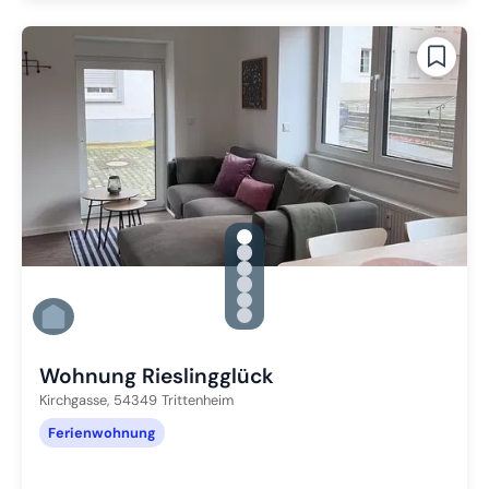
gallery.slide_selector
Zu Slide 1 wechseln
Zu Slide 2 wechseln
Zu Slide 3 wechseln
Zu Slide 4 wechseln
Zu Slide 5 wechseln
Zu Slide 6 wechseln
Wohnung Rieslingglück
Kirchgasse,
54349
Trittenheim
Ferienwohnung