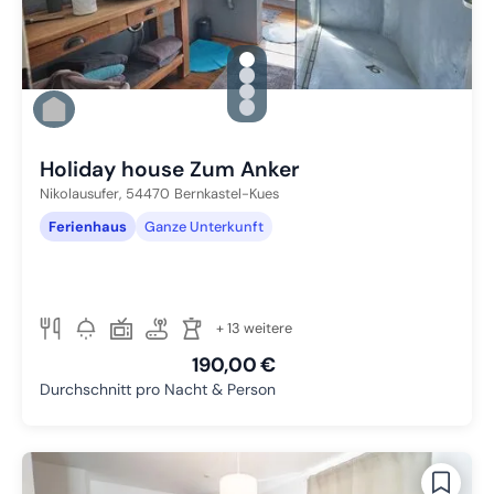
gallery.slide_selector
Zu Slide 1 wechseln
Zu Slide 2 wechseln
Zu Slide 3 wechseln
Zu Slide 4 wechseln
Holiday house Zum Anker
Nikolausufer,
54470
Bernkastel-Kues
Ferienhaus
Ganze Unterkunft
+ 13 weitere
190,00 €
Durchschnitt pro Nacht & Person