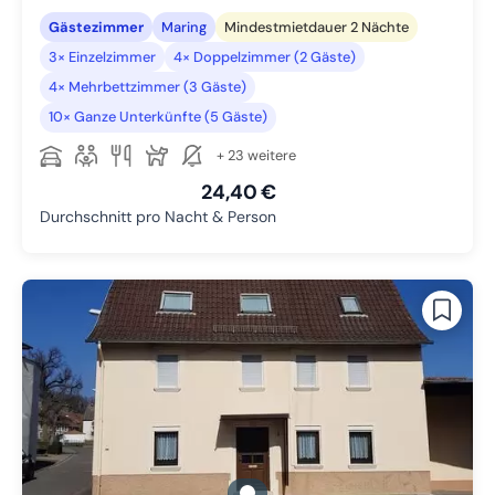
Gästezimmer
Maring
Mindestmietdauer 2 Nächte
3× Einzelzimmer
4× Doppelzimmer (2 Gäste)
4× Mehrbettzimmer (3 Gäste)
10× Ganze Unterkünfte (5 Gäste)
+ 23 weitere
24,40 €
Durchschnitt pro Nacht & Person