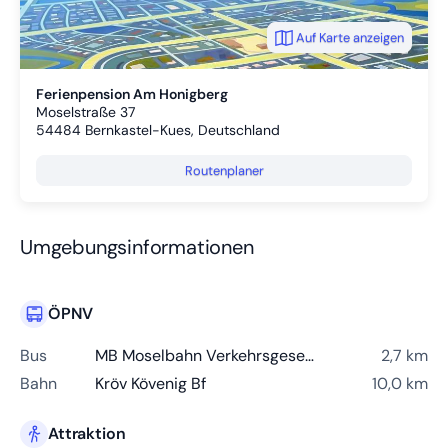
Auf Karte anzeigen
Ferienpension Am Honigberg
Moselstraße 37
54484
Bernkastel-Kues, Deutschland
Routenplaner
Umgebungsinformationen
ÖPNV
Bus
MB Moselbahn Verkehrsgesellschaft BKS-Andel
2,7 km
Bahn
Kröv Kövenig Bf
10,0 km
Attraktion