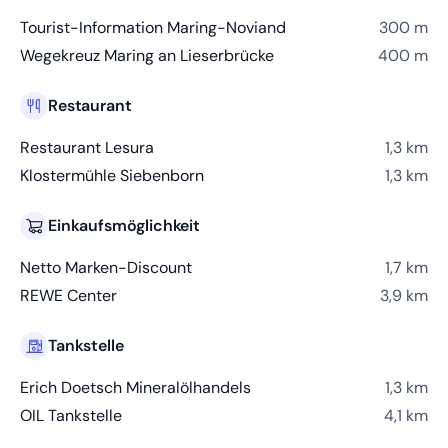
Tourist-Information Maring-Noviand
300 m
Wegekreuz Maring an Lieserbrücke
400 m
Restaurant
Restaurant Lesura
1,3 km
Klostermühle Siebenborn
1,3 km
Einkaufsmöglichkeit
Netto Marken-Discount
1,7 km
REWE Center
3,9 km
Tankstelle
Erich Doetsch Mineralölhandels
1,3 km
OIL Tankstelle
4,1 km