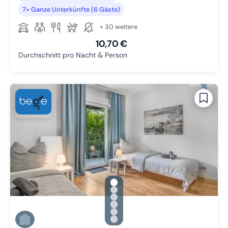
7× Ganze Unterkünfte (6 Gäste)
+ 30 weitere
10,70 €
Durchschnitt pro Nacht & Person
gallery.slide_selector
Zu Slide 1 wechseln
Zu Slide 2 wechseln
Zu Slide 3 wechseln
Zu Slide 4 wechseln
Zu Slide 5 wechseln
Zu Slide 6 wechseln