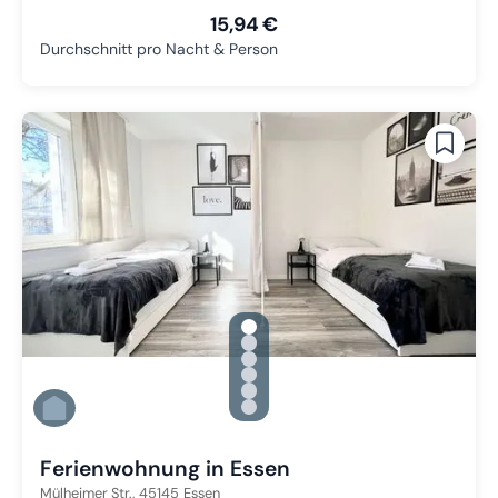
15,94 €
Durchschnitt pro Nacht & Person
gallery.slide_selector
Zu Slide 1 wechseln
Zu Slide 2 wechseln
Zu Slide 3 wechseln
Zu Slide 4 wechseln
Zu Slide 5 wechseln
Zu Slide 6 wechseln
Ferienwohnung in Essen
Mülheimer Str.,
45145
Essen