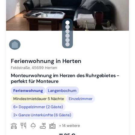
gallery.slide_selector
Zu Slide 1 wechseln
Zu Slide 2 wechseln
Zu Slide 3 wechseln
Zu Slide 4 wechseln
Zu Slide 5 wechseln
Zu Slide 6 wechseln
Ferienwohnung in Herten
Feldstraße,
45699
Herten
Monteurwohnung im Herzen des Ruhrgebietes -
perfekt für Monteure
Ferienwohnung
Langenbochum
Mindestmietdauer 5 Nächte
Einzelzimmer
6× Doppelzimmer (2 Gäste)
2× Ganze Unterkünfte (6 Gäste)
+ 14 weitere