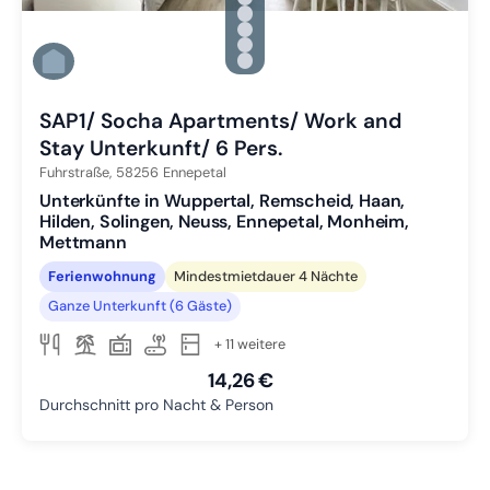
Zu Slide 2 wechseln
Zu Slide 3 wechseln
Zu Slide 4 wechseln
Zu Slide 5 wechseln
Zu Slide 6 wechseln
SAP1/ Socha Apartments/ Work and
Stay Unterkunft/ 6 Pers.
Fuhrstraße,
58256
Ennepetal
Unterkünfte in Wuppertal, Remscheid, Haan,
Hilden, Solingen, Neuss, Ennepetal, Monheim,
Mettmann
Ferienwohnung
Mindestmietdauer 4 Nächte
Ganze Unterkunft (6 Gäste)
+ 11 weitere
14,26 €
Durchschnitt pro Nacht & Person