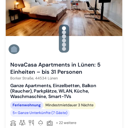
gallery.slide_selector
Zu Slide 1 wechseln
Zu Slide 2 wechseln
Zu Slide 3 wechseln
Zu Slide 4 wechseln
Zu Slide 5 wechseln
Zu Slide 6 wechseln
NovaCasa Apartments in Lünen: 5
Einheiten – bis 31 Personen
Borker Straße,
44534
Lünen
Ganze Apartments, Einzelbetten, Balkon
(Raucher), Parkplätze, WLAN, Küche,
Waschmaschine, Smart-TVs
Ferienwohnung
Mindestmietdauer 3 Nächte
5× Ganze Unterkünfte (7 Gäste)
+ 22 weitere