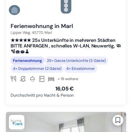
Zu Slide 3 wechseln
Zu Slide 4 wechseln
Zu Slide 5 wechseln
Zu Slide 6 wechseln
Ferienwohnung in Marl
Lipper Weg,
45770
Marl
★★★★★ 25x Unterkünfte in mehreren Städten
BITTE ANFRAGEN , schnelles W-LAN, Neuwertig, 🧼
🫧🧺🧽🧹
Ferienwohnung
25× Ganze Unterkünfte (5 Gäste)
4× Doppelzimmer (2 Gäste)
4× Einzelzimmer
+ 19 weitere
16,05 €
Durchschnitt pro Nacht & Person