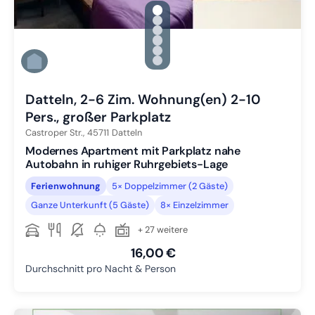
gallery.slide_selector
Zu Slide 1 wechseln
Zu Slide 2 wechseln
Zu Slide 3 wechseln
Zu Slide 4 wechseln
Zu Slide 5 wechseln
Zu Slide 6 wechseln
Datteln, 2-6 Zim. Wohnung(en) 2-10
Pers., großer Parkplatz
Castroper Str.,
45711
Datteln
Modernes Apartment mit Parkplatz nahe
Autobahn in ruhiger Ruhrgebiets-Lage
Ferienwohnung
5× Doppelzimmer (2 Gäste)
Ganze Unterkunft (5 Gäste)
8× Einzelzimmer
+ 27 weitere
16,00 €
Durchschnitt pro Nacht & Person