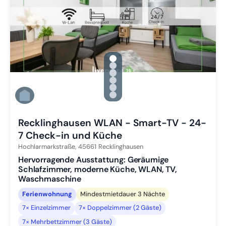
gallery.slide_selector
Zu Slide 1 wechseln
Zu Slide 2 wechseln
Zu Slide 3 wechseln
Zu Slide 4 wechseln
Zu Slide 5 wechseln
Zu Slide 6 wechseln
Recklinghausen WLAN - Smart-TV - 24-
7 Check-in und Küche
Hochlarmarkstraße,
45661
Recklinghausen
Hervorragende Ausstattung: Geräumige
Schlafzimmer, moderne Küche, WLAN, TV,
Waschmaschine
Ferienwohnung
Mindestmietdauer 3 Nächte
7× Einzelzimmer
7× Doppelzimmer (2 Gäste)
7× Mehrbettzimmer (3 Gäste)