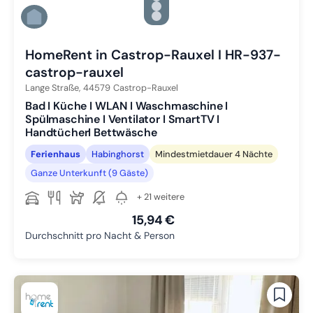
Zu Slide 4 wechseln
Zu Slide 5 wechseln
Zu Slide 6 wechseln
HomeRent in Castrop-Rauxel I HR-937-
castrop-rauxel
Lange Straße,
44579
Castrop-Rauxel
Bad I Küche I WLAN I Waschmaschine I
Spülmaschine I Ventilator I SmartTV I
HandtücherI Bettwäsche
Ferienhaus
Habinghorst
Mindestmietdauer 4 Nächte
Ganze Unterkunft (9 Gäste)
+ 21 weitere
15,94 €
Durchschnitt pro Nacht & Person