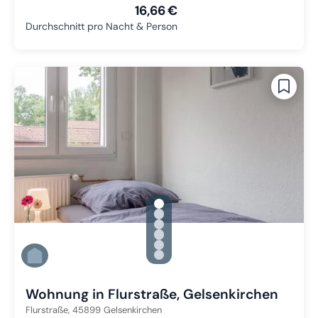
16,66 €
Durchschnitt pro Nacht & Person
gallery.slide_selector
Zu Slide 1 wechseln
Zu Slide 2 wechseln
Zu Slide 3 wechseln
Zu Slide 4 wechseln
Zu Slide 5 wechseln
Zu Slide 6 wechseln
Wohnung in Flurstraße, Gelsenkirchen
Flurstraße,
45899
Gelsenkirchen