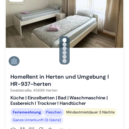
gallery.slide_selector
Zu Slide 1 wechseln
Zu Slide 2 wechseln
Zu Slide 3 wechseln
Zu Slide 4 wechseln
Zu Slide 5 wechseln
Zu Slide 6 wechseln
HomeRent in Herten und Umgebung I
HR-937-herten
Ewaldstraße,
45699
Herten
Küche | Einzelbetten | Bad | Waschmaschine |
Essbereich I Trockner I Handtücher
Ferienwohnung
Pieschen
Mindestmietdauer 3 Nächte
Ganze Unterkunft (6 Gäste)