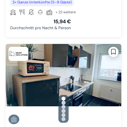
2× Ganze Unterkünfte (5–8 Gäste)
+ 22 weitere
15,94 €
Durchschnitt pro Nacht & Person
gallery.slide_selector
Zu Slide 1 wechseln
Zu Slide 2 wechseln
Zu Slide 3 wechseln
Zu Slide 4 wechseln
Zu Slide 5 wechseln
Zu Slide 6 wechseln