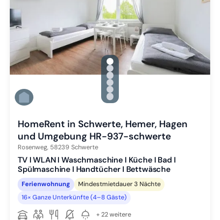
gallery.slide_selector
Zu Slide 1 wechseln
Zu Slide 2 wechseln
Zu Slide 3 wechseln
Zu Slide 4 wechseln
Zu Slide 5 wechseln
Zu Slide 6 wechseln
HomeRent in Schwerte, Hemer, Hagen
und Umgebung HR-937-schwerte
Rosenweg,
58239
Schwerte
TV I WLAN I Waschmaschine I Küche I Bad I
Spülmaschine I Handtücher I Bettwäsche
Ferienwohnung
Mindestmietdauer 3 Nächte
16× Ganze Unterkünfte (4–8 Gäste)
+ 22 weitere