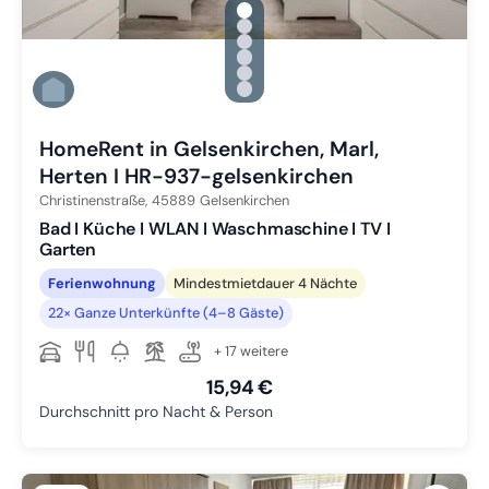
gallery.slide_selector
Zu Slide 1 wechseln
Zu Slide 2 wechseln
Zu Slide 3 wechseln
Zu Slide 4 wechseln
Zu Slide 5 wechseln
Zu Slide 6 wechseln
HomeRent in Gelsenkirchen, Marl,
Herten I HR-937-gelsenkirchen
Christinenstraße,
45889
Gelsenkirchen
Bad I Küche I WLAN I Waschmaschine I TV I
Garten
Ferienwohnung
Mindestmietdauer 4 Nächte
22× Ganze Unterkünfte (4–8 Gäste)
+ 17 weitere
15,94 €
Durchschnitt pro Nacht & Person