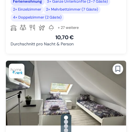
Ferienwohnung
3× Ganze Unterkünfte (2–7 Gäste)
2× Einzelzimmer
2× Mehrbettzimmer (7 Gäste)
4× Doppelzimmer (2 Gäste)
+ 27 weitere
10,70 €
Durchschnitt pro Nacht & Person
gallery.slide_selector
Zu Slide 1 wechseln
Zu Slide 2 wechseln
Zu Slide 3 wechseln