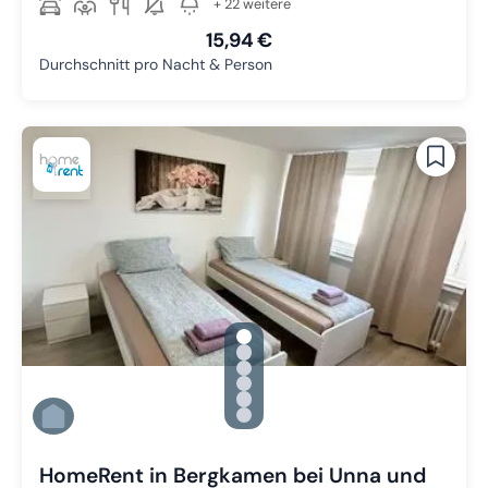
+ 22 weitere
15,94 €
Durchschnitt pro Nacht & Person
gallery.slide_selector
Zu Slide 1 wechseln
Zu Slide 2 wechseln
Zu Slide 3 wechseln
Zu Slide 4 wechseln
Zu Slide 5 wechseln
Zu Slide 6 wechseln
HomeRent in Bergkamen bei Unna und