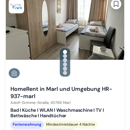
gallery.slide_selector
Zu Slide 1 wechseln
Zu Slide 2 wechseln
Zu Slide 3 wechseln
Zu Slide 4 wechseln
Zu Slide 5 wechseln
Zu Slide 6 wechseln
HomeRent in Marl und Umgebung HR-
937-marl
Adolf-Grimme-Straße,
45768
Marl
Bad I Küche I WLAN I Waschmaschine I TV I
Bettwäsche I Handtücher
Ferienwohnung
Mindestmietdauer 4 Nächte