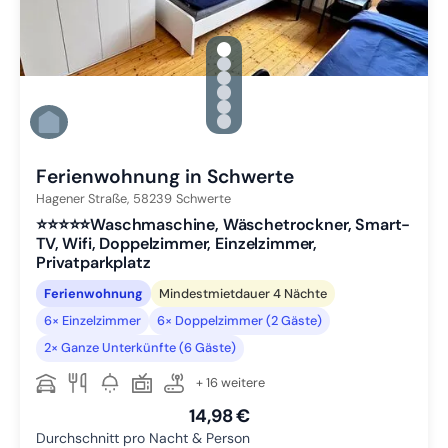
gallery.slide_selector
Zu Slide 1 wechseln
Zu Slide 2 wechseln
Zu Slide 3 wechseln
Zu Slide 4 wechseln
Zu Slide 5 wechseln
Zu Slide 6 wechseln
Ferienwohnung in Schwerte
Hagener Straße,
58239
Schwerte
⭐️⭐️⭐️⭐️⭐️Waschmaschine, Wäschetrockner, Smart-
TV, Wifi, Doppelzimmer, Einzelzimmer,
Privatparkplatz
Ferienwohnung
Mindestmietdauer 4 Nächte
6× Einzelzimmer
6× Doppelzimmer (2 Gäste)
2× Ganze Unterkünfte (6 Gäste)
+ 16 weitere
14,98 €
Durchschnitt pro Nacht & Person