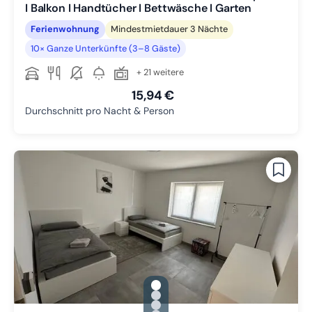
I Balkon I Handtücher I Bettwäsche I Garten
Ferienwohnung
Mindestmietdauer 3 Nächte
10× Ganze Unterkünfte (3–8 Gäste)
+ 21 weitere
15,94 €
Durchschnitt pro Nacht & Person
gallery.slide_selector
Zu Slide 1 wechseln
Zu Slide 2 wechseln