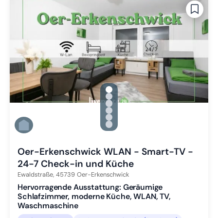
gallery.slide_selector
Zu Slide 1 wechseln
Zu Slide 2 wechseln
Zu Slide 3 wechseln
Zu Slide 4 wechseln
Zu Slide 5 wechseln
Zu Slide 6 wechseln
Oer-Erkenschwick WLAN - Smart-TV -
24-7 Check-in und Küche
Ewaldstraße,
45739
Oer-Erkenschwick
Hervorragende Ausstattung: Geräumige
Schlafzimmer, moderne Küche, WLAN, TV,
Waschmaschine