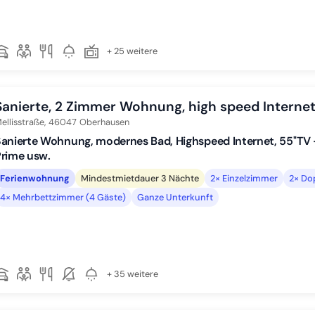
+ 25 weitere
Sanierte, 2 Zimmer Wohnung, high speed Interne
ellisstraße,
46047
Oberhausen
anierte Wohnung, modernes Bad, Highspeed Internet, 55''TV -
rime usw.
Ferienwohnung
Mindestmietdauer 3 Nächte
2× Einzelzimmer
2× Do
4× Mehrbettzimmer (4 Gäste)
Ganze Unterkunft
+ 35 weitere