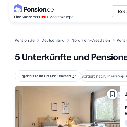
Bot
Eine Marke der
Mediengruppe
Pension.de
Deutschland
Nordrhein-Westfalen
Pensi
5 Unterkünfte und Pensione
Sortiert nach:
Ergebnisse im Ort und Umkreis
H
F
W