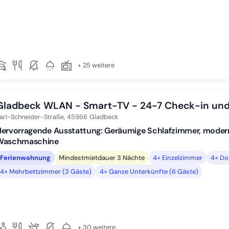
+ 25 weitere
Gladbeck WLAN - Smart-TV - 24-7 Check-in un
arl-Schneider-Straße,
45966
Gladbeck
Hervorragende Ausstattung: Geräumige Schlafzimmer, moder
Waschmaschine
Ferienwohnung
Mindestmietdauer 3 Nächte
4× Einzelzimmer
4× Do
4× Mehrbettzimmer (3 Gäste)
4× Ganze Unterkünfte (6 Gäste)
+ 30 weitere