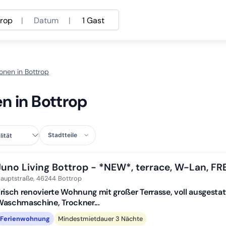
trop
|
Datum
|
1 Gast
onen in Bottrop
n in Bottrop
Stadtteile
Juno Living Bottrop - *NEW*, terrace, W-Lan, F
auptstraße,
46244
Bottrop
risch renovierte Wohnung mit großer Terrasse, voll ausgesta
aschmaschine, Trockner...
Ferienwohnung
Mindestmietdauer 3 Nächte