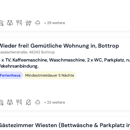
+ 29 weitere
Wieder frei! Gemütliche Wohnung in, Bottrop
asslacherstraße,
46242
Bottrop
 x TV, Kaffeemaschine, Waschmaschine, 2 x WC, Parkplatz, ru
Vekehrsanbindung.
Ferienhaus
Mindestmietdauer 5 Nächte
+ 23 weitere
Gästezimmer Wiesten (Bettwäsche & Parkplatz in