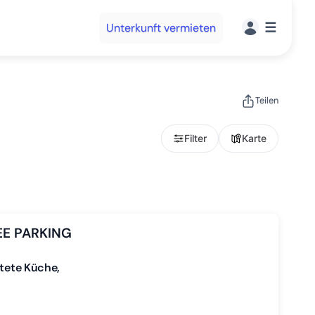
☰
Unterkunft vermieten
Teilen
Filter
Karte
REE PARKING
ttete Küche,