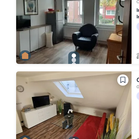
O
I
I
gallery.slide_selector
Zu Slide 1 wechseln
Zu Slide 2 wechseln
Zu Slide 3 wechseln
G