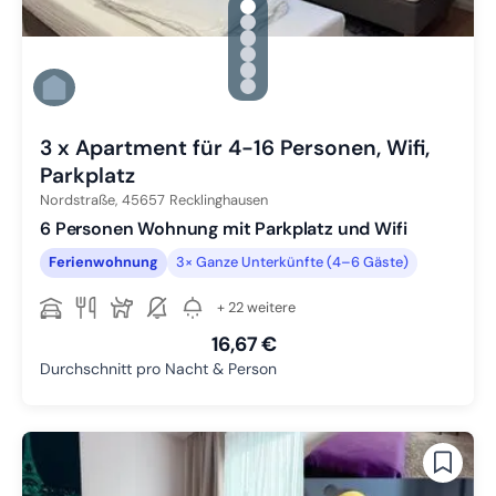
gallery.slide_selector
Zu Slide 1 wechseln
Zu Slide 2 wechseln
Zu Slide 3 wechseln
Zu Slide 4 wechseln
Zu Slide 5 wechseln
Zu Slide 6 wechseln
3 x Apartment für 4-16 Personen, Wifi,
Parkplatz
Nordstraße,
45657
Recklinghausen
6 Personen Wohnung mit Parkplatz und Wifi
Ferienwohnung
3× Ganze Unterkünfte (4–6 Gäste)
+ 22 weitere
16,67 €
Durchschnitt pro Nacht & Person