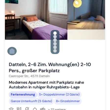
gallery.slide_selector
Zu Slide 1 wechseln
Zu Slide 2 wechseln
Zu Slide 3 wechseln
Zu Slide 4 wechseln
Zu Slide 5 wechseln
Zu Slide 6 wechseln
Datteln, 2-6 Zim. Wohnung(en) 2-10
Pers., großer Parkplatz
Castroper Str.,
45711
Datteln
Modernes Apartment mit Parkplatz nahe
Autobahn in ruhiger Ruhrgebiets-Lage
Ferienwohnung
5× Doppelzimmer (2 Gäste)
Ganze Unterkunft (5 Gäste)
8× Einzelzimmer
+ 27 weitere