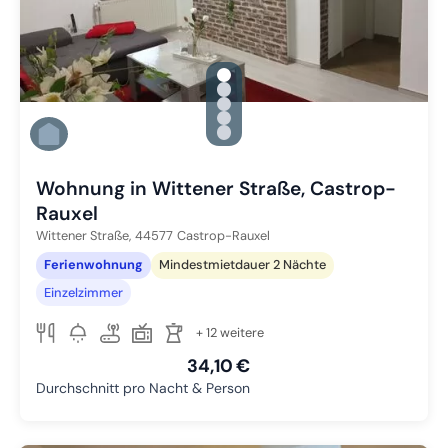
gallery.slide_selector
Zu Slide 1 wechseln
Zu Slide 2 wechseln
Zu Slide 3 wechseln
Zu Slide 4 wechseln
Zu Slide 5 wechseln
Wohnung in Wittener Straße, Castrop-
Rauxel
Wittener Straße,
44577
Castrop-Rauxel
Ferienwohnung
Mindestmietdauer 2 Nächte
Einzelzimmer
+ 12 weitere
34,10 €
Durchschnitt pro Nacht & Person