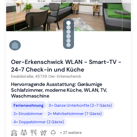
gallery.slide_selector
Zu Slide 1 wechseln
Zu Slide 2 wechseln
Zu Slide 3 wechseln
Zu Slide 4 wechseln
Zu Slide 5 wechseln
Zu Slide 6 wechseln
Oer-Erkenschwick WLAN - Smart-TV -
24-7 Check-in und Küche
Ewaldstraße,
45739
Oer-Erkenschwick
Hervorragende Ausstattung: Geräumige
Schlafzimmer, moderne Küche, WLAN, TV,
Waschmaschine
Ferienwohnung
3× Ganze Unterkünfte (2–7 Gäste)
2× Einzelzimmer
2× Mehrbettzimmer (7 Gäste)
4× Doppelzimmer (2 Gäste)
+ 27 weitere