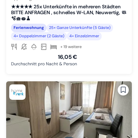
★★★★★ 25x Unterkünfte in mehreren Städten
BITTE ANFRAGEN , schnelles W-LAN, Neuwertig, 🧼
🫧🧺🧽🧹
Ferienwohnung
25× Ganze Unterkünfte (5 Gäste)
4× Doppelzimmer (2 Gäste)
4× Einzelzimmer
+ 19 weitere
16,05 €
Durchschnitt pro Nacht & Person