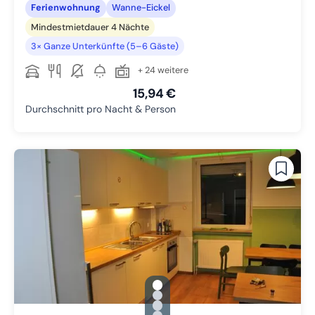
Ferienwohnung
Wanne-Eickel
Mindestmietdauer 4 Nächte
3× Ganze Unterkünfte (5–6 Gäste)
+ 24 weitere
15,94 €
Durchschnitt pro Nacht & Person
gallery.slide_selector
Zu Slide 1 wechseln
Zu Slide 2 wechseln