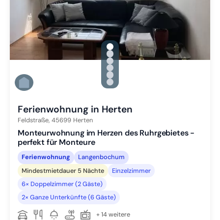
gallery.slide_selector
Zu Slide 1 wechseln
Zu Slide 2 wechseln
Zu Slide 3 wechseln
Zu Slide 4 wechseln
Zu Slide 5 wechseln
Zu Slide 6 wechseln
Ferienwohnung in Herten
Feldstraße,
45699
Herten
Monteurwohnung im Herzen des Ruhrgebietes -
perfekt für Monteure
Ferienwohnung
Langenbochum
Mindestmietdauer 5 Nächte
Einzelzimmer
6× Doppelzimmer (2 Gäste)
2× Ganze Unterkünfte (6 Gäste)
+ 14 weitere