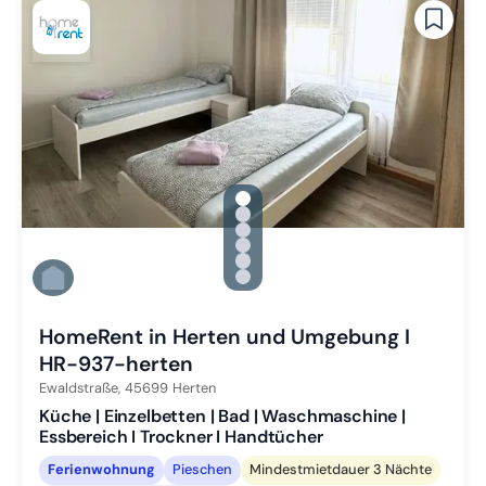
gallery.slide_selector
Zu Slide 1 wechseln
Zu Slide 2 wechseln
Zu Slide 3 wechseln
Zu Slide 4 wechseln
Zu Slide 5 wechseln
Zu Slide 6 wechseln
HomeRent in Herten und Umgebung I
HR-937-herten
Ewaldstraße,
45699
Herten
Küche | Einzelbetten | Bad | Waschmaschine |
Essbereich I Trockner I Handtücher
Ferienwohnung
Pieschen
Mindestmietdauer 3 Nächte