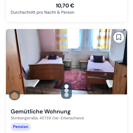
10,70 €
Durchschnitt pro Nacht & Person
gallery.slide_selector
Zu Slide 1 wechseln
Zu Slide 2 wechseln
Zu Slide 3 wechseln
Gemütliche Wohnung
Stimbergstraße,
45739
Oer-Erkenschwick
Pension