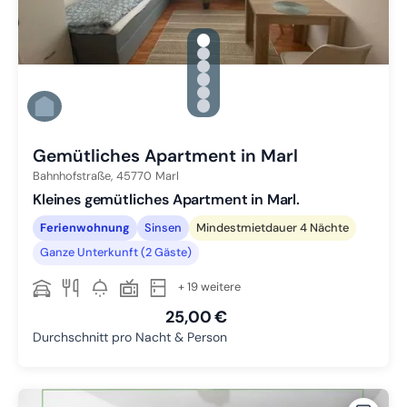
gallery.slide_selector
Zu Slide 1 wechseln
Zu Slide 2 wechseln
Zu Slide 3 wechseln
Zu Slide 4 wechseln
Zu Slide 5 wechseln
Zu Slide 6 wechseln
Gemütliches Apartment in Marl
Bahnhofstraße,
45770
Marl
Kleines gemütliches Apartment in Marl.
Ferienwohnung
Sinsen
Mindestmietdauer 4 Nächte
Ganze Unterkunft (2 Gäste)
+ 19 weitere
25,00 €
Durchschnitt pro Nacht & Person