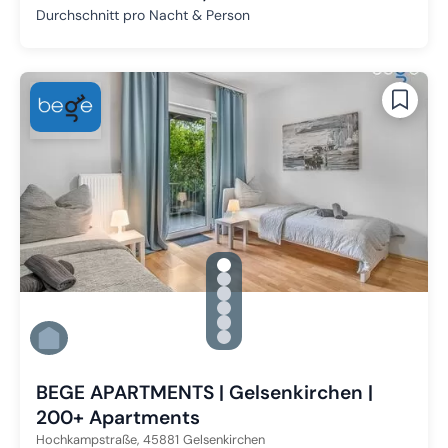
Durchschnitt pro Nacht & Person
gallery.slide_selector
Zu Slide 1 wechseln
Zu Slide 2 wechseln
Zu Slide 3 wechseln
Zu Slide 4 wechseln
Zu Slide 5 wechseln
Zu Slide 6 wechseln
BEGE APARTMENTS | Gelsenkirchen |
200+ Apartments
Hochkampstraße,
45881
Gelsenkirchen