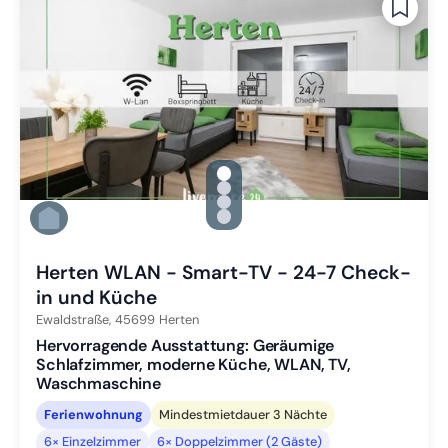
gallery.slide_selector
Zu Slide 1 wechseln
Zu Slide 2 wechseln
Zu Slide 3 wechseln
Zu Slide 4 wechseln
Herten WLAN - Smart-TV - 24-7 Check-
in und Küche
Ewaldstraße,
45699
Herten
Hervorragende Ausstattung: Geräumige
Schlafzimmer, moderne Küche, WLAN, TV,
Waschmaschine
Ferienwohnung
Mindestmietdauer 3 Nächte
6× Einzelzimmer
6× Doppelzimmer (2 Gäste)