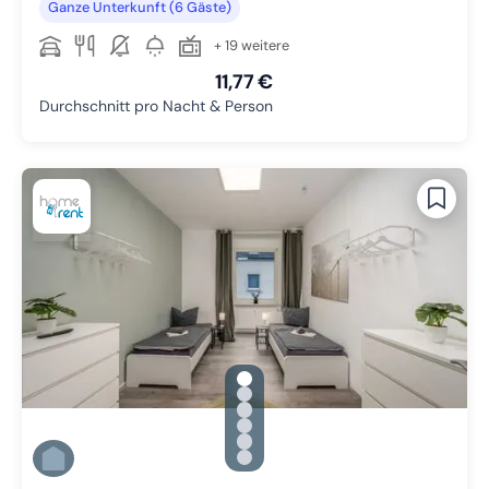
Ganze Unterkunft (6 Gäste)
+ 19 weitere
11,77 €
Durchschnitt pro Nacht & Person
gallery.slide_selector
Zu Slide 1 wechseln
Zu Slide 2 wechseln
Zu Slide 3 wechseln
Zu Slide 4 wechseln
Zu Slide 5 wechseln
Zu Slide 6 wechseln