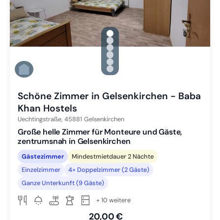
gallery.slide_selector
Zu Slide 1 wechseln
Zu Slide 2 wechseln
Zu Slide 3 wechseln
Zu Slide 4 wechseln
Zu Slide 5 wechseln
Zu Slide 6 wechseln
Schöne Zimmer in Gelsenkirchen - Baba
Khan Hostels
Uechtingstraße,
45881
Gelsenkirchen
Große helle Zimmer für Monteure und Gäste,
zentrumsnah in Gelsenkirchen
Gästezimmer
Mindestmietdauer 2 Nächte
Einzelzimmer
4× Doppelzimmer (2 Gäste)
Ganze Unterkunft (9 Gäste)
+ 10 weitere
20,00 €