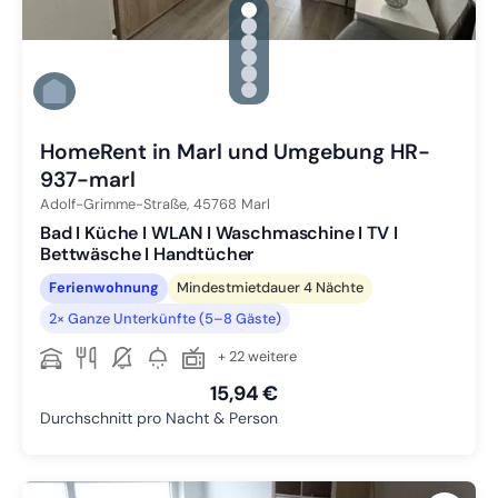
gallery.slide_selector
Zu Slide 1 wechseln
Zu Slide 2 wechseln
Zu Slide 3 wechseln
Zu Slide 4 wechseln
Zu Slide 5 wechseln
Zu Slide 6 wechseln
HomeRent in Marl und Umgebung HR-
937-marl
Adolf-Grimme-Straße,
45768
Marl
Bad I Küche I WLAN I Waschmaschine I TV I
Bettwäsche I Handtücher
Ferienwohnung
Mindestmietdauer 4 Nächte
2× Ganze Unterkünfte (5–8 Gäste)
+ 22 weitere
15,94 €
Durchschnitt pro Nacht & Person