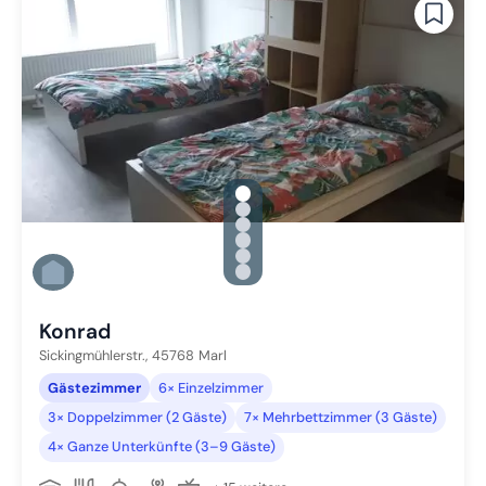
gallery.slide_selector
Zu Slide 1 wechseln
Zu Slide 2 wechseln
Zu Slide 3 wechseln
Zu Slide 4 wechseln
Zu Slide 5 wechseln
Zu Slide 6 wechseln
Konrad
Sickingmühlerstr.,
45768
Marl
Gästezimmer
6× Einzelzimmer
3× Doppelzimmer (2 Gäste)
7× Mehrbettzimmer (3 Gäste)
4× Ganze Unterkünfte (3–9 Gäste)