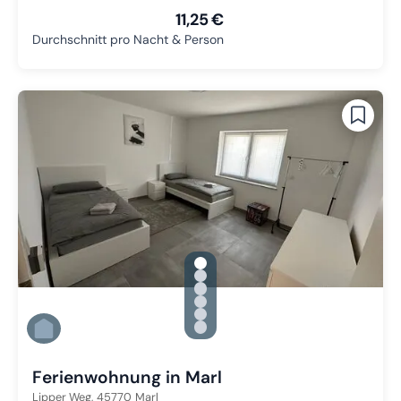
11,25 €
Durchschnitt pro Nacht & Person
gallery.slide_selector
Zu Slide 1 wechseln
Zu Slide 2 wechseln
Zu Slide 3 wechseln
Zu Slide 4 wechseln
Zu Slide 5 wechseln
Zu Slide 6 wechseln
Ferienwohnung in Marl
Lipper Weg,
45770
Marl