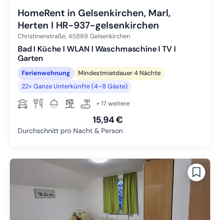
HomeRent in Gelsenkirchen, Marl,
Herten I HR-937-gelsenkirchen
Christinenstraße,
45889
Gelsenkirchen
Bad I Küche I WLAN I Waschmaschine I TV I
Garten
Ferienwohnung
Mindestmietdauer 4 Nächte
22× Ganze Unterkünfte (4–8 Gäste)
+ 17 weitere
15,94 €
Durchschnitt pro Nacht & Person