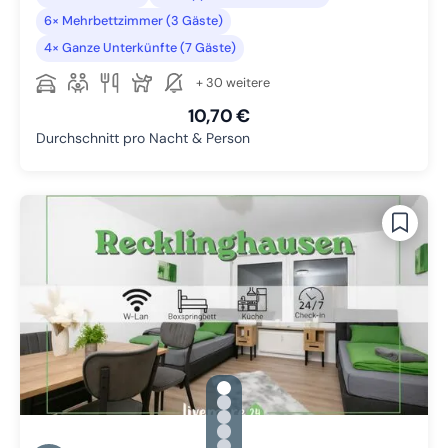
6× Mehrbettzimmer (3 Gäste)
4× Ganze Unterkünfte (7 Gäste)
+ 30 weitere
10,70 €
Durchschnitt pro Nacht & Person
gallery.slide_selector
Zu Slide 1 wechseln
Zu Slide 2 wechseln
Zu Slide 3 wechseln
Zu Slide 4 wechseln