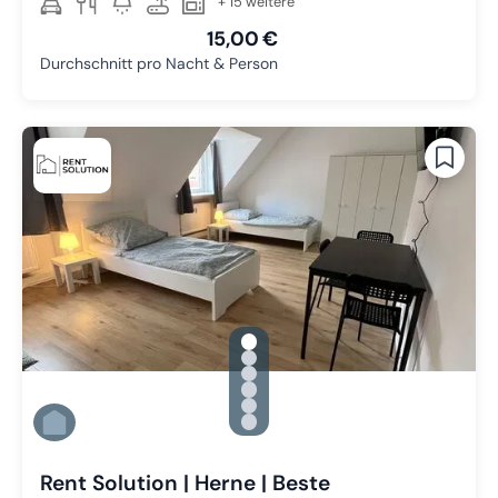
+ 15 weitere
15,00 €
Durchschnitt pro Nacht & Person
gallery.slide_selector
Zu Slide 1 wechseln
Zu Slide 2 wechseln
Zu Slide 3 wechseln
Zu Slide 4 wechseln
Zu Slide 5 wechseln
Zu Slide 6 wechseln
Rent Solution | Herne | Beste