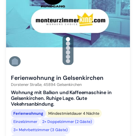
gallery.slide_selector
Zu Slide 1 wechseln
Zu Slide 2 wechseln
Zu Slide 3 wechseln
Zu Slide 4 wechseln
Zu Slide 5 wechseln
Zu Slide 6 wechseln
Ferienwohnung in Gelsenkirchen
Dorstener Straße,
45894
Gelsenkirchen
Wohnung mit Balkon und Kaffeemaschine in
Gelsenkirchen. Ruhige Lage. Gute
Vekehrsanbindung.
Ferienwohnung
Mindestmietdauer 4 Nächte
Einzelzimmer
2× Doppelzimmer (2 Gäste)
3× Mehrbettzimmer (3 Gäste)