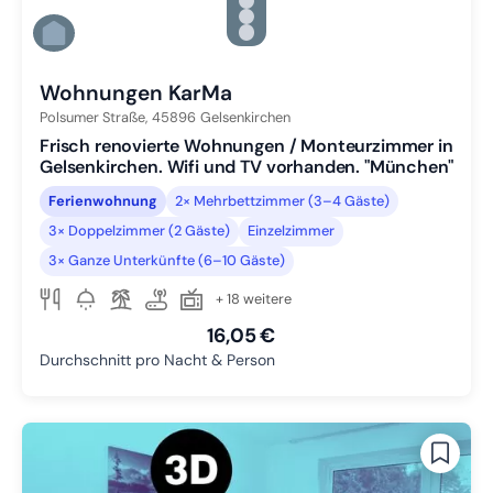
Zu Slide 3 wechseln
Zu Slide 4 wechseln
Zu Slide 5 wechseln
Zu Slide 6 wechseln
Wohnungen KarMa
Polsumer Straße,
45896
Gelsenkirchen
Frisch renovierte Wohnungen / Monteurzimmer in
Gelsenkirchen. Wifi und TV vorhanden. "München"
Ferienwohnung
2× Mehrbettzimmer (3–4 Gäste)
3× Doppelzimmer (2 Gäste)
Einzelzimmer
3× Ganze Unterkünfte (6–10 Gäste)
+ 18 weitere
16,05 €
Durchschnitt pro Nacht & Person