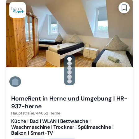
gallery.slide_selector
Zu Slide 1 wechseln
Zu Slide 2 wechseln
Zu Slide 3 wechseln
Zu Slide 4 wechseln
Zu Slide 5 wechseln
Zu Slide 6 wechseln
HomeRent in Herne und Umgebung I HR-
937-herne
Hauptstraße,
44652
Herne
Küche I Bad I WLAN I Bettwäsche I
Waschmaschine I Trockner I Spülmaschine I
Balkon I Smart-TV