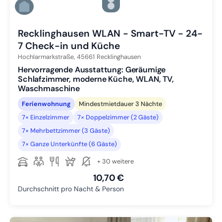
Zu Slide 5 wechseln
Zu Slide 6 wechseln
Recklinghausen WLAN - Smart-TV - 24-
7 Check-in und Küche
Hochlarmarkstraße,
45661
Recklinghausen
Hervorragende Ausstattung: Geräumige
Schlafzimmer, moderne Küche, WLAN, TV,
Waschmaschine
Ferienwohnung
Mindestmietdauer 3 Nächte
7× Einzelzimmer
7× Doppelzimmer (2 Gäste)
7× Mehrbettzimmer (3 Gäste)
7× Ganze Unterkünfte (6 Gäste)
+ 30 weitere
10,70 €
Durchschnitt pro Nacht & Person