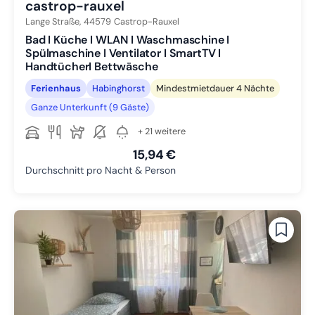
castrop-rauxel
Lange Straße,
44579
Castrop-Rauxel
Bad I Küche I WLAN I Waschmaschine I
Spülmaschine I Ventilator I SmartTV I
HandtücherI Bettwäsche
Ferienhaus
Habinghorst
Mindestmietdauer 4 Nächte
Ganze Unterkunft (9 Gäste)
+ 21 weitere
15,94 €
Durchschnitt pro Nacht & Person