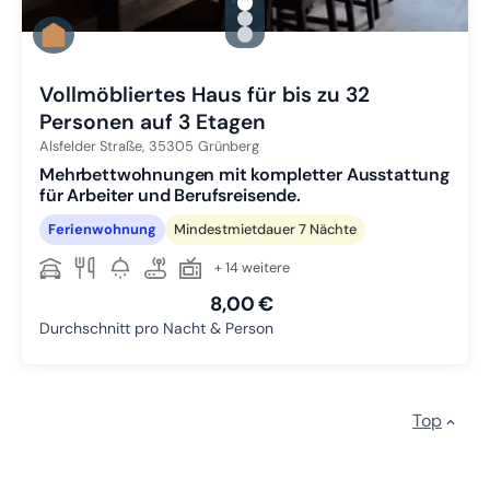
gallery.slide_selector
Zu Slide 1 wechseln
Zu Slide 2 wechseln
Zu Slide 3 wechseln
Vollmöbliertes Haus für bis zu 32
Personen auf 3 Etagen
Alsfelder Straße,
35305
Grünberg
Mehrbettwohnungen mit kompletter Ausstattung
für Arbeiter und Berufsreisende.
Ferienwohnung
Mindestmietdauer 7 Nächte
+ 14 weitere
8,00 €
Durchschnitt pro Nacht & Person
Top