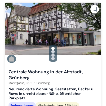
gallery.slide_selector
Zu Slide 1 wechseln
Zu Slide 2 wechseln
Zu Slide 3 wechseln
Zu Slide 4 wechseln
Zentrale Wohnung in der Altstadt,
Grünberg
Marktgasse,
35305
Grünberg
Neu renovierte Wohnung. Gaststätten, Bäcker u.
Rewe in unmittelbarer Nähe, öffentlicher
Parkplatz.
Ferienwohnung
Mindestmietdauer 2 Nächte