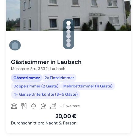
gallery.slide_selector
Zu Slide 1 wechseln
Zu Slide 2 wechseln
Zu Slide 3 wechseln
Zu Slide 4 wechseln
Zu Slide 5 wechseln
Zu Slide 6 wechseln
Gästezimmer in Laubach
Münsterer Str.,
35321
Laubach
Gästezimmer
2× Einzelzimmer
Doppelzimmer (2 Gäste)
Mehrbettzimmer (4 Gäste)
4× Ganze Unterkünfte (3–5 Gäste)
+ 11 weitere
20,00 €
Durchschnitt pro Nacht & Person