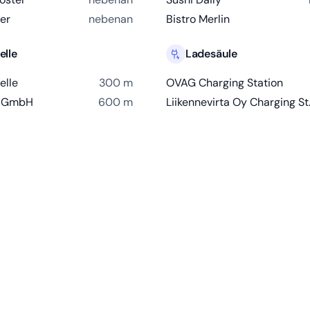
ter
nebenan
Bistro Merlin
elle
Ladesäule
elle
300 m
OVAG Charging Station
t GmbH
600 m
Liikenn