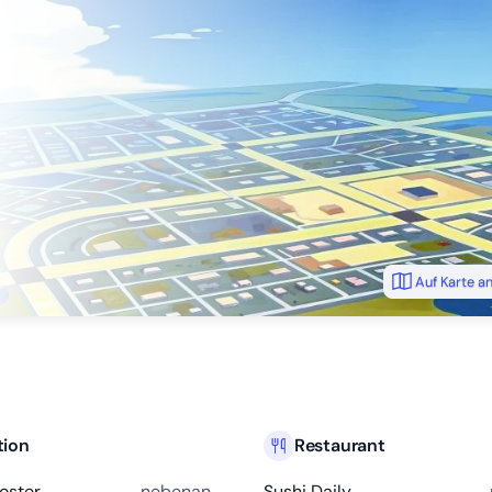
Auf Karte a
tion
Restaurant
oster
nebenan
Sushi Daily