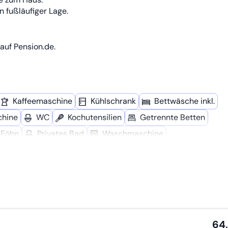
n fußläufiger Lage.
auf Pension.de.
Kaffee­maschine
Kühl­schrank
Bettwäsche inkl.
chine
WC
Kochutensilien
Getrennte Betten
Föhn
Privates Bad
Wasch­maschine
64