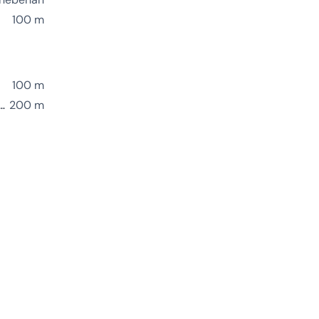
100 m
100 m
evirta Oy Charging Station
200 m