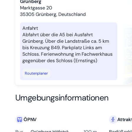
Grünberg
Marktgasse 20
35305
Grünberg, Deutschland
Anfahrt
Abfahrt über die A5 bei Ausfahrt
Grünberg. Über die Landstraße ca. 5 km
bis Kreuzung B49. Parkplatz Links am
Schloss. Ferienwohnung im Fachwerkhaus
gegenüber des Schloss (Ernstings)
Routenplaner
Umgebungsinformationen
ÖPNV
Attrak
Bus
Grünberg Höfetränke
100 m
Barfüßerkl