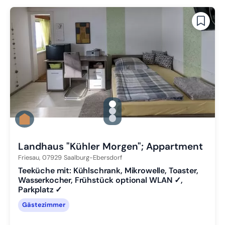
gallery.slide_selector
Zu Slide 1 wechseln
Zu Slide 2 wechseln
Zu Slide 3 wechseln
Landhaus "Kühler Morgen"; Appartment
Friesau,
07929
Saalburg-Ebersdorf
Teeküche mit: Kühlschrank, Mikrowelle, Toaster,
Wasserkocher, Frühstück optional WLAN ✓,
Parkplatz ✓
Gästezimmer