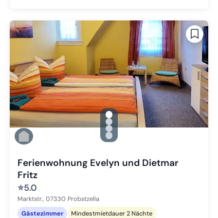
gallery.slide_selector
Zu Slide 1 wechseln
Zu Slide 2 wechseln
Zu Slide 3 wechseln
Zu Slide 4 wechseln
Ferienwohnung Evelyn und Dietmar
Fritz
⭐
5.0
Marktstr.,
07330
Probstzella
Gästezimmer
Mindestmietdauer 2 Nächte