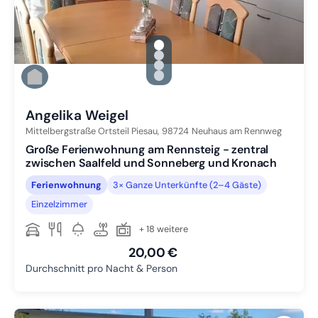
gallery.slide_selector
Zu Slide 1 wechseln
Zu Slide 2 wechseln
Zu Slide 3 wechseln
Zu Slide 4 wechseln
Angelika Weigel
Mittelbergstraße Ortsteil Piesau,
98724
Neuhaus am Rennweg
Große Ferienwohnung am Rennsteig - zentral
zwischen Saalfeld und Sonneberg und Kronach
Ferienwohnung
3× Ganze Unterkünfte (2–4 Gäste)
Einzelzimmer
+ 18 weitere
20,00 €
Durchschnitt pro Nacht & Person