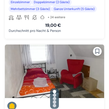
Einzelzimmer
Doppelzimmer (2 Gäste)
Mehrbettzimmer (3 Gäste)
Ganze Unterkunft (5 Gäste)
+ 24 weitere
19,00 €
Durchschnitt pro Nacht & Person
gallery.slide_selector
Zu Slide 1 wechseln
Zu Slide 2 wechseln
Zu Slide 3 wechseln
Zu Slide 4 wechseln