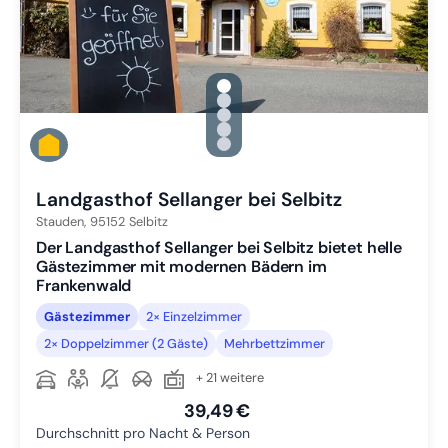
gallery.slide_selector
Zu Slide 1 wechseln
Zu Slide 2 wechseln
Zu Slide 3 wechseln
Zu Slide 4 wechseln
Zu Slide 5 wechseln
Landgasthof Sellanger bei Selbitz
Stauden,
95152
Selbitz
Der Landgasthof Sellanger bei Selbitz bietet helle
Gästezimmer mit modernen Bädern im
Frankenwald
Gästezimmer
2× Einzelzimmer
2× Doppelzimmer (2 Gäste)
Mehrbettzimmer
+ 21 weitere
39,49 €
Durchschnitt pro Nacht & Person