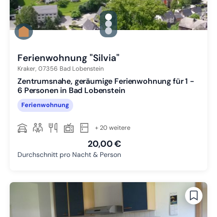
gallery.slide_selector
Zu Slide 1 wechseln
Zu Slide 2 wechseln
Zu Slide 3 wechseln
Ferienwohnung "Silvia"
Kraker,
07356
Bad Lobenstein
Zentrumsnahe, geräumige Ferienwohnung für 1 -
6 Personen in Bad Lobenstein
Ferienwohnung
+ 20 weitere
20,00 €
Durchschnitt pro Nacht & Person