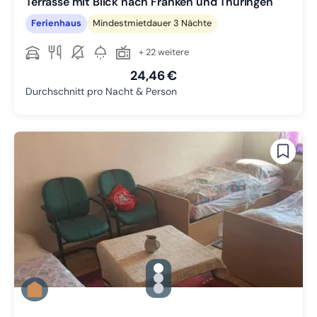
Terrasse mit Blick nach Franken und Thüringen
Ferienhaus
Mindestmietdauer 3 Nächte
+ 22 weitere
24,46 €
Durchschnitt pro Nacht & Person
gallery.slide_selector
Zu Slide 1 wechseln
Zu Slide 2 wechseln
Zu Slide 3 wechseln