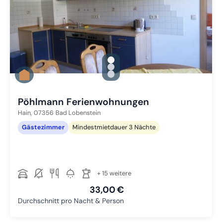
gallery.slide_selector
Zu Slide 1 wechseln
Zu Slide 2 wechseln
Zu Slide 3 wechseln
Pöhlmann Ferienwohnungen
Hain,
07356
Bad Lobenstein
Gästezimmer
Mindestmietdauer 3 Nächte
+ 15 weitere
33,00 €
Durchschnitt pro Nacht & Person