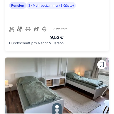
Pension
3× Mehrbettzimmer (3 Gäste)
+ 13 weitere
9,52 €
Durchschnitt pro Nacht & Person
gallery.slide_selector
Zu Slide 1 wechseln