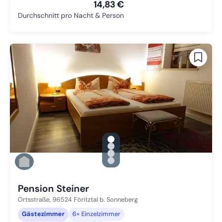
14,83 €
Durchschnitt pro Nacht & Person
gallery.slide_selector
Zu Slide 1 wechseln
Zu Slide 2 wechseln
Zu Slide 3 wechseln
Zu Slide 4 wechseln
Pension Steiner
Ortsstraße,
96524
Föritztal b. Sonneberg
Gästezimmer
6× Einzelzimmer