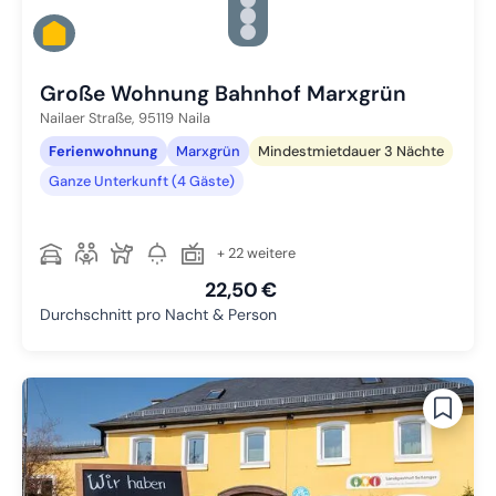
Zu Slide 2 wechseln
Zu Slide 3 wechseln
Zu Slide 4 wechseln
Zu Slide 5 wechseln
Große Wohnung Bahnhof Marxgrün
Nailaer Straße,
95119
Naila
Ferienwohnung
Marxgrün
Mindestmietdauer 3 Nächte
Ganze Unterkunft (4 Gäste)
+ 22 weitere
22,50 €
Durchschnitt pro Nacht & Person