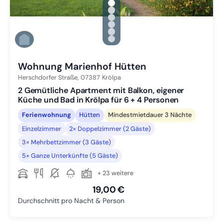
gallery.slide_selector
Zu Slide 1 wechseln
Zu Slide 2 wechseln
Zu Slide 3 wechseln
Zu Slide 4 wechseln
Zu Slide 5 wechseln
Zu Slide 6 wechseln
Wohnung Marienhof Hütten
Herschdorfer Straße,
07387
Krölpa
2 Gemütliche Apartment mit Balkon, eigener
Küche und Bad in Krölpa für 6 + 4 Personen
Ferienwohnung
Hütten
Mindestmietdauer 3 Nächte
Einzelzimmer
2× Doppelzimmer (2 Gäste)
3× Mehrbettzimmer (3 Gäste)
5× Ganze Unterkünfte (5 Gäste)
+ 23 weitere
19,00 €
Durchschnitt pro Nacht & Person