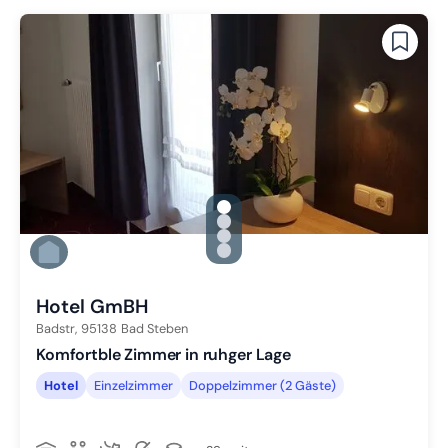
gallery.slide_selector
Zu Slide 1 wechseln
Zu Slide 2 wechseln
Zu Slide 3 wechseln
Zu Slide 4 wechseln
Hotel GmBH
Badstr,
95138
Bad Steben
Komfortble Zimmer in ruhger Lage
Hotel
Einzelzimmer
Doppelzimmer (2 Gäste)