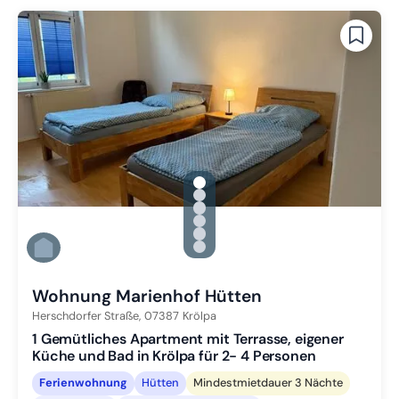
gallery.slide_selector
Zu Slide 1 wechseln
Zu Slide 2 wechseln
Zu Slide 3 wechseln
Zu Slide 4 wechseln
Zu Slide 5 wechseln
Zu Slide 6 wechseln
Wohnung Marienhof Hütten
Herschdorfer Straße,
07387
Krölpa
1 Gemütliches Apartment mit Terrasse, eigener
Küche und Bad in Krölpa für 2- 4 Personen
Ferienwohnung
Hütten
Mindestmietdauer 3 Nächte