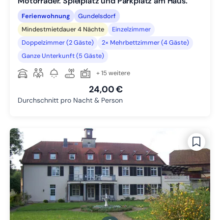
Motorräder. Spielplatz und Parkplatz am Haus.
Ferienwohnung
Gundelsdorf
Mindestmietdauer 4 Nächte
Einzelzimmer
Doppelzimmer (2 Gäste)
2× Mehrbettzimmer (4 Gäste)
Ganze Unterkunft (5 Gäste)
+ 15 weitere
24,00 €
Durchschnitt pro Nacht & Person