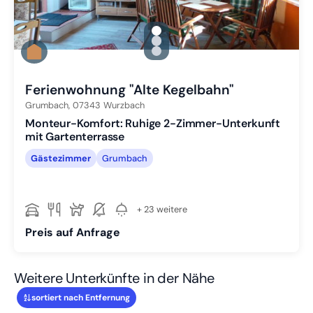
gallery.slide_selector
Zu Slide 1 wechseln
Zu Slide 2 wechseln
Zu Slide 3 wechseln
Ferienwohnung "Alte Kegelbahn"
Grumbach,
07343
Wurzbach
Monteur-Komfort: Ruhige 2-Zimmer-Unterkunft
mit Gartenterrasse
Gästezimmer
Grumbach
+ 23 weitere
Preis auf Anfrage
Weitere Unterkünfte in der Nähe
sortiert nach Entfernung