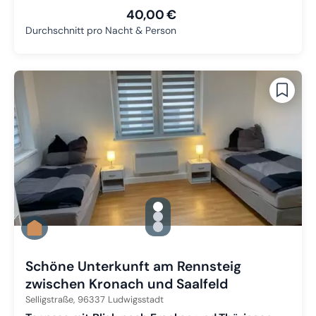
40,00 €
Durchschnitt pro Nacht & Person
gallery.slide_selector
Zu Slide 1 wechseln
Zu Slide 2 wechseln
Zu Slide 3 wechseln
Schöne Unterkunft am Rennsteig
zwischen Kronach und Saalfeld
Selligstraße,
96337
Ludwigsstadt