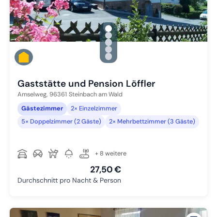
gallery.slide_selector
Zu Slide 1 wechseln
Zu Slide 2 wechseln
Zu Slide 3 wechseln
Zu Slide 4 wechseln
Zu Slide 5 wechseln
Gaststätte und Pension Löffler
Amselweg,
96361
Steinbach am Wald
Gästezimmer
2× Einzelzimmer
5× Doppelzimmer (2 Gäste)
2× Mehrbettzimmer (3 Gäste)
+ 8 weitere
27,50 €
Durchschnitt pro Nacht & Person