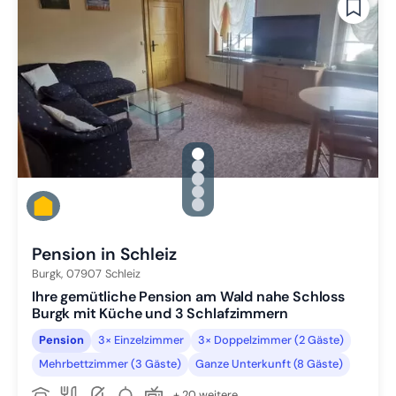
gallery.slide_selector
Zu Slide 1 wechseln
Zu Slide 2 wechseln
Zu Slide 3 wechseln
Zu Slide 4 wechseln
Zu Slide 5 wechseln
Pension in Schleiz
Burgk,
07907
Schleiz
Ihre gemütliche Pension am Wald nahe Schloss
Burgk mit Küche und 3 Schlafzimmern
Pension
3× Einzelzimmer
3× Doppelzimmer (2 Gäste)
Mehrbettzimmer (3 Gäste)
Ganze Unterkunft (8 Gäste)
+ 20 weitere