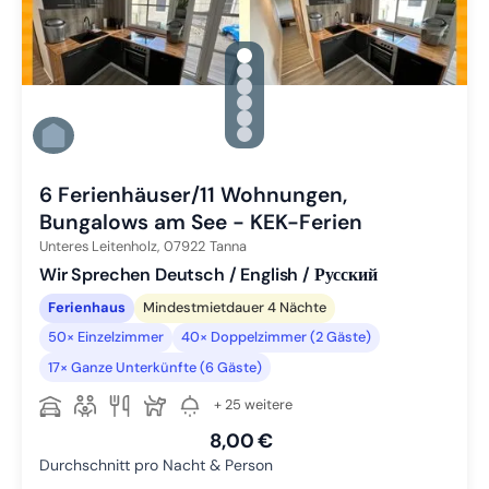
gallery.slide_selector
Zu Slide 1 wechseln
Zu Slide 2 wechseln
Zu Slide 3 wechseln
Zu Slide 4 wechseln
Zu Slide 5 wechseln
Zu Slide 6 wechseln
6 Ferienhäuser/11 Wohnungen,
Bungalows am See - KEK-Ferien
Unteres Leitenholz,
07922
Tanna
Wir Sprechen Deutsch / English / Русский
Ferienhaus
Mindestmietdauer 4 Nächte
50× Einzelzimmer
40× Doppelzimmer (2 Gäste)
17× Ganze Unterkünfte (6 Gäste)
+ 25 weitere
8,00 €
Durchschnitt pro Nacht & Person