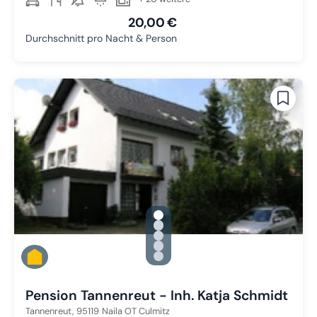
20,00 €
Durchschnitt pro Nacht & Person
gallery.slide_selector
Zu Slide 1 wechseln
Zu Slide 2 wechseln
Zu Slide 3 wechseln
Zu Slide 4 wechseln
Zu Slide 5 wechseln
Pension Tannenreut - Inh. Katja Schmidt
Tannenreut,
95119
Naila OT Culmitz