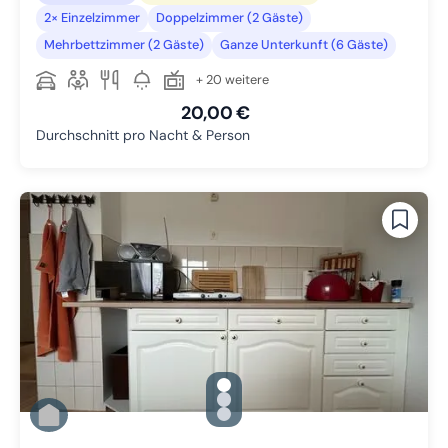
2× Einzelzimmer
Doppelzimmer (2 Gäste)
Mehrbettzimmer (2 Gäste)
Ganze Unterkunft (6 Gäste)
+ 20 weitere
20,00 €
Durchschnitt pro Nacht & Person
gallery.slide_selector
Zu Slide 1 wechseln
Zu Slide 2 wechseln
Zu Slide 3 wechseln