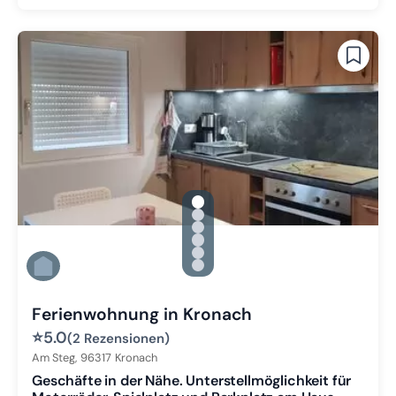
gallery.slide_selector
Zu Slide 1 wechseln
Zu Slide 2 wechseln
Zu Slide 3 wechseln
Zu Slide 4 wechseln
Zu Slide 5 wechseln
Zu Slide 6 wechseln
Ferienwohnung in Kronach
⭐
5.0
(2 Rezensionen)
Am Steg,
96317
Kronach
Geschäfte in der Nähe. Unterstellmöglichkeit für