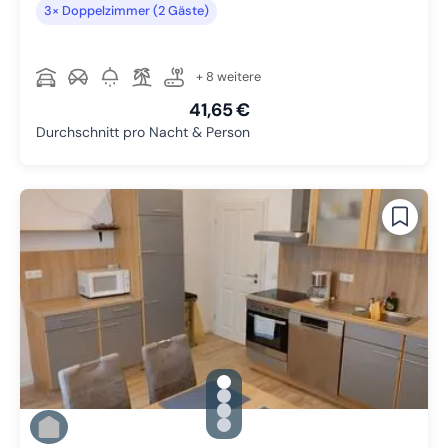
3× Doppelzimmer (2 Gäste)
+ 8 weitere
41,65 €
Durchschnitt pro Nacht & Person
gallery.slide_selector
Zu Slide 1 wechseln
Zu Slide 2 wechseln
Zu Slide 3 wechseln
Zu Slide 4 wechseln