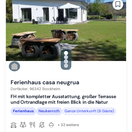
gallery.slide_selector
Zu Slide 1 wechseln
Zu Slide 2 wechseln
Zu Slide 3 wechseln
Zu Slide 4 wechseln
Ferienhaus casa neugrua
Dorfäcker,
96342
Stockheim
FH mit kompletter Ausstattung, großer Terrasse
und Ortrandlage mit freien Blick in die Natur
Ferienhaus
Neukenroth
Ganze Unterkunft (6 Gäste)
+ 32 weitere