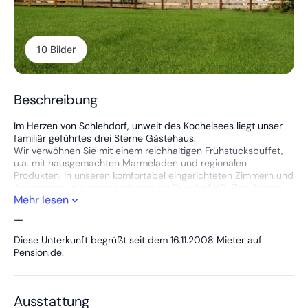
10 Bilder
Beschreibung
Im Herzen von Schlehdorf, unweit des Kochelsees liegt unser
familiär geführtes drei Sterne Gästehaus.
Wir verwöhnen Sie mit einem reichhaltigen Frühstücksbuffet,
u.a. mit hausgemachten Marmeladen und regionalen
Produkten. In unseren komfortabel eingerichteten Zimmern und
Apartments, die unter anderem mit Dusche/WC, Flat-Screen
Mehr lesen
TV, Telefon und überwiegend mit Balkon ausgestattet sind,
können Sie sich erholen und die Seele so richtig baumeln
—
lassen.
Der Außenbereich bietet ein herrliches Bergpanorama, das
Diese Unterkunft begrüßt seit dem 16.11.2008 Mieter auf
zum verweilen einlädt.
Pension.de.
Wir freuen uns sehr über Ihren Besuch Familie Killer
Ausstattung