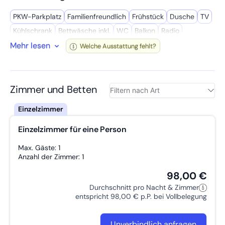
PKW-Parkplatz
Familien­freundlich
Frühstück
Dusche
TV
Kühl­schrank
Bettwäsche inkl.
WC
Balkon
Radio
Mehr lesen
Handtücher inkl.
Fitness
Gute Vekehrsanbindung
Welche Ausstattung fehlt?
Spielplätze
Terrasse
Fahrrad­verleih
Privates Bad
Wasch­maschine
LGBTQ+ freundlich
W-LAN
Wanderwege
Attraktionen
Spind/Safe
Zustellbett möglich
Föhn
Garten
Zimmer und Betten
Doppelbett
Einzelzimmer für eine Person
Max. Gäste: 1
Anzahl der Zimmer: 1
98,00 €
Durchschnitt pro Nacht & Zimmer
entspricht 98,00 € p.P. bei Vollbelegung
Unverbindlich anfragen