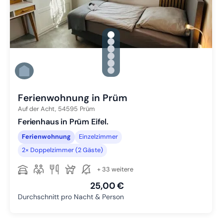
gallery.slide_selector
Zu Slide 1 wechseln
Zu Slide 2 wechseln
Zu Slide 3 wechseln
Zu Slide 4 wechseln
Zu Slide 5 wechseln
Zu Slide 6 wechseln
Ferienwohnung in Prüm
Auf der Acht,
54595
Prüm
Ferienhaus in Prüm Eifel.
Ferienwohnung
Einzelzimmer
2× Doppelzimmer (2 Gäste)
+ 33 weitere
25,00 €
Durchschnitt pro Nacht & Person