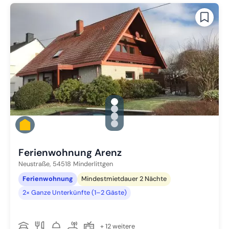
gallery.slide_selector
Zu Slide 1 wechseln
Zu Slide 2 wechseln
Zu Slide 3 wechseln
Zu Slide 4 wechseln
Ferienwohnung Arenz
Neustraße,
54518
Minderlittgen
Ferienwohnung
Mindestmietdauer 2 Nächte
2× Ganze Unterkünfte (1–2 Gäste)
+ 12 weitere