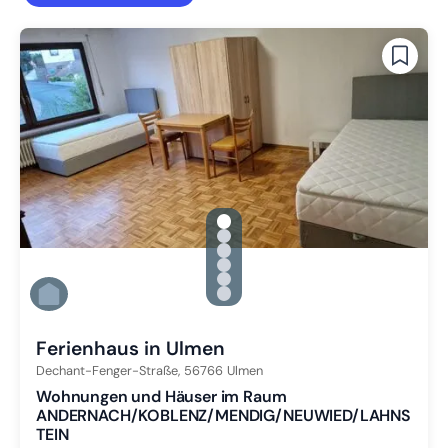
gallery.slide_selector
Zu Slide 1 wechseln
Zu Slide 2 wechseln
Zu Slide 3 wechseln
Zu Slide 4 wechseln
Zu Slide 5 wechseln
Zu Slide 6 wechseln
Ferienhaus in Ulmen
Dechant-Fenger-Straße,
56766
Ulmen
Wohnungen und Häuser im Raum
ANDERNACH/KOBLENZ/MENDIG/NEUWIED/LAHNS
TEIN