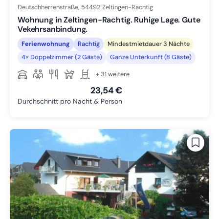
Deutschherrenstraße,
54492
Zeltingen-Rachtig
Wohnung in Zeltingen-Rachtig. Ruhige Lage. Gute
Vekehrsanbindung.
Ferienwohnung
Rachtig
Mindestmietdauer 3 Nächte
4× Doppelzimmer (2 Gäste)
Ganze Unterkunft (8 Gäste)
+ 31 weitere
23,54 €
Durchschnitt pro Nacht & Person