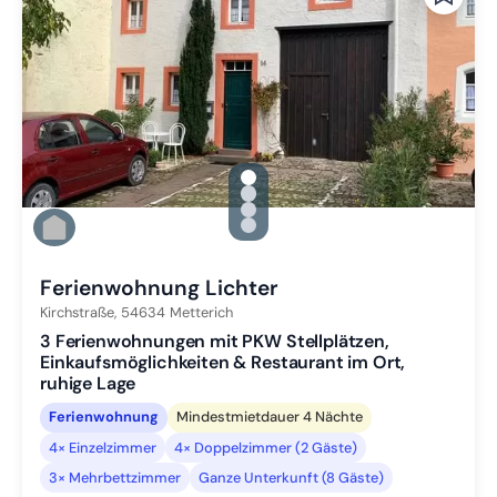
gallery.slide_selector
Zu Slide 1 wechseln
Zu Slide 2 wechseln
Zu Slide 3 wechseln
Zu Slide 4 wechseln
Ferienwohnung Lichter
Kirchstraße,
54634
Metterich
3 Ferienwohnungen mit PKW Stellplätzen,
Einkaufsmöglichkeiten & Restaurant im Ort,
ruhige Lage
Ferienwohnung
Mindestmietdauer 4 Nächte
4× Einzelzimmer
4× Doppelzimmer (2 Gäste)
3× Mehrbettzimmer
Ganze Unterkunft (8 Gäste)