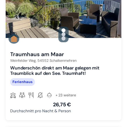
gallery.slide_selector
Zu Slide 1 wechseln
Zu Slide 2 wechseln
Zu Slide 3 wechseln
Traumhaus am Maar
Weinfelder Weg,
54552
Schalkenmehren
Wunderschön direkt am Maar gelegen mit
Traumblick auf den See. Traumhaft!
Ferienhaus
+ 23 weitere
26,75 €
Durchschnitt pro Nacht & Person