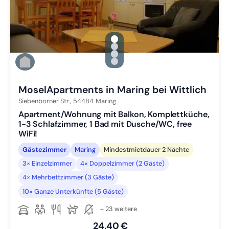
gallery.slide_selector
Zu Slide 1 wechseln
Zu Slide 2 wechseln
Zu Slide 3 wechseln
Zu Slide 4 wechseln
MoselApartments in Maring bei Wittlich
Siebenborner Str.,
54484
Maring
Apartment/Wohnung mit Balkon, Komplettküche,
1-3 Schlafzimmer, 1 Bad mit Dusche/WC, free
WiFi!
Gästezimmer
Maring
Mindestmietdauer 2 Nächte
3× Einzelzimmer
4× Doppelzimmer (2 Gäste)
4× Mehrbettzimmer (3 Gäste)
10× Ganze Unterkünfte (5 Gäste)
+ 23 weitere
24,40 €