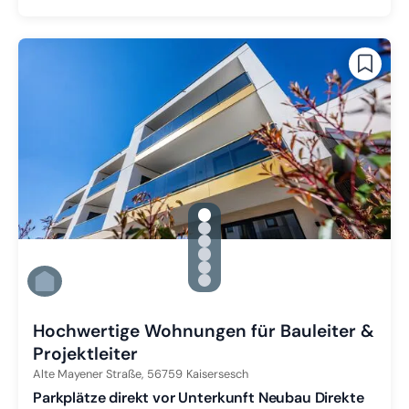
gallery.slide_selector
Zu Slide 1 wechseln
Zu Slide 2 wechseln
Zu Slide 3 wechseln
Zu Slide 4 wechseln
Zu Slide 5 wechseln
Zu Slide 6 wechseln
Hochwertige Wohnungen für Bauleiter &
Projektleiter
Alte Mayener Straße,
56759
Kaisersesch
Parkplätze direkt vor Unterkunft Neubau Direkte