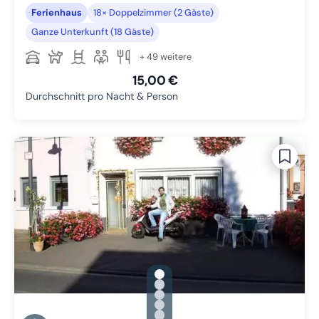
Ferienhaus
18× Doppelzimmer (2 Gäste)
Ganze Unterkunft (18 Gäste)
+ 49 weitere
15,00 €
Durchschnitt pro Nacht & Person
gallery.slide_selector
Zu Slide 1 wechseln
Zu Slide 2 wechseln
Zu Slide 3 wechseln
Zu Slide 4 wechseln