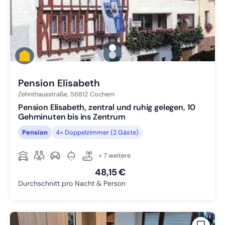
gallery.slide_selector
Zu Slide 1 wechseln
Zu Slide 2 wechseln
Pension Elisabeth
Zehnthausstraße,
56812
Cochem
Pension Elisabeth, zentral und ruhig gelegen, 10
Gehminuten bis ins Zentrum
Pension
4× Doppelzimmer (2 Gäste)
+ 7 weitere
48,15 €
Durchschnitt pro Nacht & Person