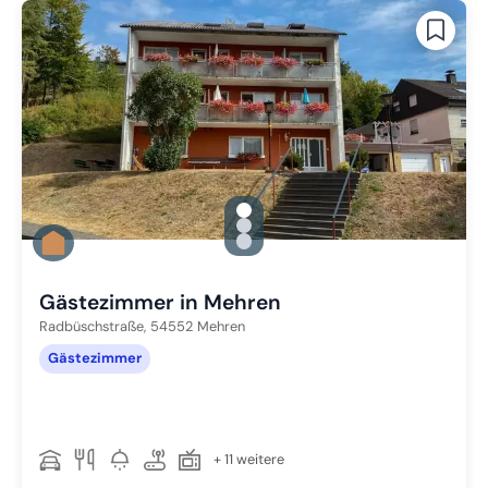
gallery.slide_selector
Zu Slide 1 wechseln
Zu Slide 2 wechseln
Zu Slide 3 wechseln
Gästezimmer in Mehren
Radbüschstraße,
54552
Mehren
Gästezimmer
+ 11 weitere