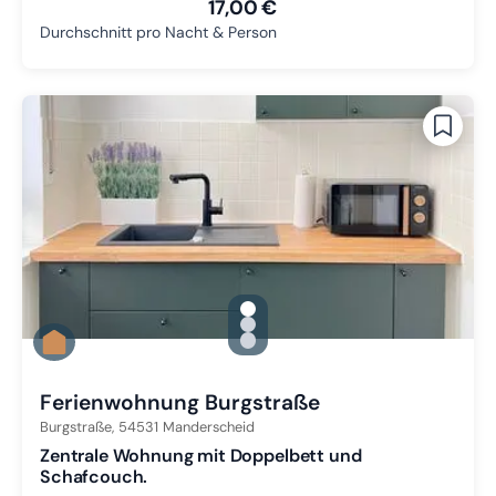
17,00 €
Durchschnitt pro Nacht & Person
gallery.slide_selector
Zu Slide 1 wechseln
Zu Slide 2 wechseln
Zu Slide 3 wechseln
Ferienwohnung Burgstraße
Burgstraße,
54531
Manderscheid
Zentrale Wohnung mit Doppelbett und
Schafcouch.