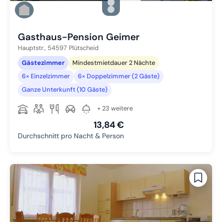
Zu Slide 2 wechseln
Zu Slide 3 wechseln
Zu Slide 4 wechseln
Gasthaus-Pension Geimer
Hauptstr.,
54597
Plütscheid
Gästezimmer
Mindestmietdauer 2 Nächte
6× Einzelzimmer
6× Doppelzimmer (2 Gäste)
Ganze Unterkunft (10 Gäste)
+ 23 weitere
13,84 €
Durchschnitt pro Nacht & Person