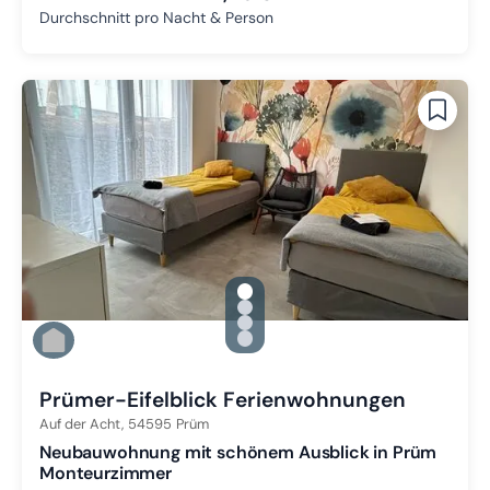
Durchschnitt pro Nacht & Person
gallery.slide_selector
Zu Slide 1 wechseln
Zu Slide 2 wechseln
Zu Slide 3 wechseln
Zu Slide 4 wechseln
Prümer-Eifelblick Ferienwohnungen
Auf der Acht,
54595
Prüm
Neubauwohnung mit schönem Ausblick in Prüm
Monteurzimmer