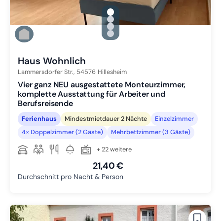
gallery.slide_selector
Zu Slide 1 wechseln
Zu Slide 2 wechseln
Zu Slide 3 wechseln
Zu Slide 4 wechseln
Haus Wohnlich
Lammersdorfer Str.,
54576
Hillesheim
Vier ganz NEU ausgestattete Monteurzimmer,
komplette Ausstattung für Arbeiter und
Berufsreisende
Ferienhaus
Mindestmietdauer 2 Nächte
Einzelzimmer
4× Doppelzimmer (2 Gäste)
Mehrbettzimmer (3 Gäste)
+ 22 weitere
21,40 €
Durchschnitt pro Nacht & Person