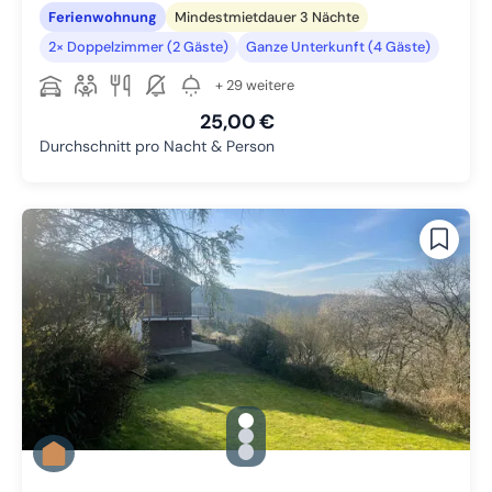
Ferienwohnung
Mindestmietdauer 3 Nächte
2× Doppelzimmer (2 Gäste)
Ganze Unterkunft (4 Gäste)
+ 29 weitere
25,00 €
Durchschnitt pro Nacht & Person
gallery.slide_selector
Zu Slide 1 wechseln
Zu Slide 2 wechseln
Zu Slide 3 wechseln