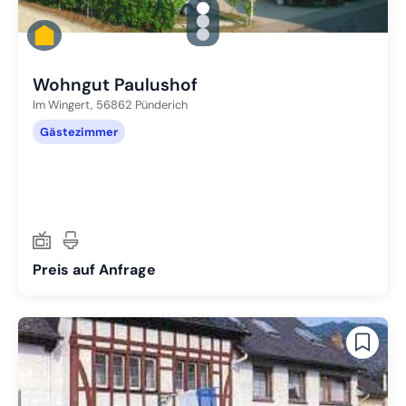
gallery.slide_selector
Zu Slide 1 wechseln
Zu Slide 2 wechseln
Zu Slide 3 wechseln
Wohngut Paulushof
Im Wingert,
56862
Pünderich
Gästezimmer
Preis auf Anfrage