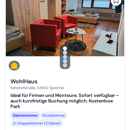
gallery.slide_selector
Zu Slide 1 wechseln
Zu Slide 2 wechseln
Zu Slide 3 wechseln
Zu Slide 4 wechseln
Zu Slide 5 wechseln
WohlHaus
Bahnhofstraße,
54662
Speicher
Ideal für Firmen und Monteure. Sofort verfügbar –
auch kurzfristige Buchung möglich. Kostenlose
Park
Gästezimmer
Einzelzimmer
2× Doppelzimmer (2 Gäste)