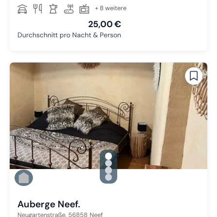
+ 8 weitere
25,00 €
Durchschnitt pro Nacht & Person
gallery.slide_selector
Zu Slide 1 wechseln
Zu Slide 2 wechseln
Zu Slide 3 wechseln
Zu Slide 4 wechseln
Auberge Neef.
Neugartenstraße,
56858
Neef