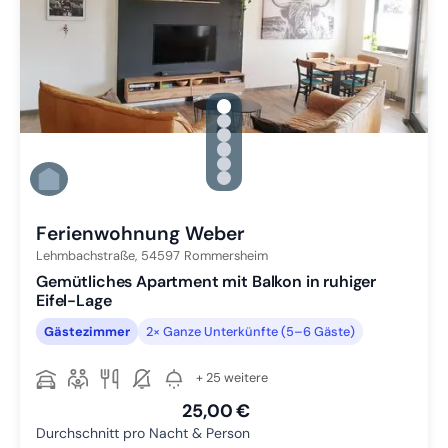
gallery.slide_selector
Zu Slide 1 wechseln
Zu Slide 2 wechseln
Zu Slide 3 wechseln
Zu Slide 4 wechseln
Zu Slide 5 wechseln
Zu Slide 6 wechseln
Ferienwohnung Weber
Lehmbachstraße,
54597
Rommersheim
Gemütliches Apartment mit Balkon in ruhiger
Eifel-Lage
Gästezimmer
2× Ganze Unterkünfte (5–6 Gäste)
+ 25 weitere
25,00 €
Durchschnitt pro Nacht & Person